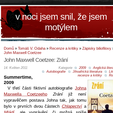
v noci jsem snil, že jsem
motýlem
Domů
»
Tomáš V. Odaha
»
Recenze a kritiky
»
Zápisky biliofilovy
John Maxwell Coetzee
John Maxwell Coetzee: Zrání
14. Květen 2011
Kategorie
2009
Anglická liter
Autobiografie
Jihoafrická literatura
Lit
recenze a kritiky
Ro
Summertime,
2009
V třetí části fiktivní autobiografie
Johna
Maxwella Coetzeeho
Zrání
již není
vypravěčem postava Johna tak, jak tomu
bylo v prvních dvou částech
Chlapectví
a
Mládí
, ale vyprávění, či možná spíše