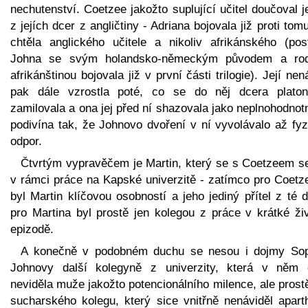
nechutenství. Coetzee jakožto suplující učitel doučoval 
z jejích dcer z angličtiny - Adriana bojovala již proti tom
chtěla anglického učitele a nikoliv afrikánského (pos
Johna se svým holandsko-německým původem a ro
afrikánštinou bojovala již v první části trilogie). Její nen
pak dále vzrostla poté, co se do něj dcera platon
zamilovala a ona jej před ní shazovala jako neplnohodno
podivína tak, že Johnovo dvoření v ní vyvolávalo až fyz
odpor.
Čtvrtým vypravěčem je Martin, který se s Coetzeem se
v rámci práce na Kapské univerzitě - zatímco pro Coetz
byl Martin klíčovou osobností a jeho jediný přítel z té 
pro Martina byl prostě jen kolegou z práce v krátké živ
epizodě.
A konečně v podobném duchu se nesou i dojmy Sop
Johnovy další kolegyně z univerzity, která v něm 
neviděla muže jakožto potencionálního milence, ale prost
sucharského kolegu, který sice vnitřně nenáviděl aparth