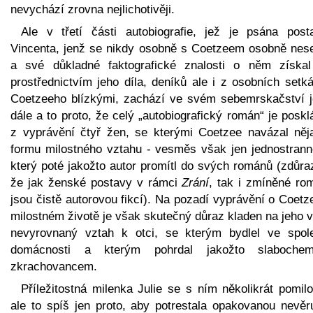
nevychází zrovna nejlichotivěji.
Ale v třetí části autobiografie, jež je psána post
Vincenta, jenž se nikdy osobně s Coetzeem osobně nese
a své důkladné faktografické znalosti o něm získal
prostřednictvím jeho díla, deníků ale i z osobních setk
Coetzeeho blízkými, zachází ve svém sebemrskačství j
dále a to proto, že celý „autobiografický román“ je posk
z vyprávění čtyř žen, se kterými Coetzee navázal něj
formu milostného vztahu - vesměs však jen jednostrann
který poté jakožto autor promítl do svých románů (zdůra
že jak ženské postavy v rámci
Zrání
, tak i zmíněné ro
jsou čistě autorovou fikcí). Na pozadí vyprávění o Coet
milostném životě je však skutečný důraz kladen na jeho 
nevyrovnaný vztah k otci, se kterým bydlel ve spol
domácnosti a kterým pohrdal jakožto slaboch
zkrachovancem.
Příležitostná milenka Julie se s ním několikrát pomil
ale to spíš jen proto, aby potrestala opakovanou nevěr