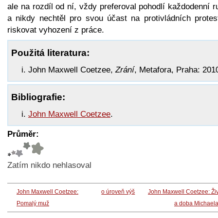
ale na rozdíl od ní, vždy preferoval pohodlí každodenní r
a nikdy nechtěl pro svou účast na protivládních protes
riskovat vyhození z práce.
Použitá literatura:
John Maxwell Coetzee,
Zrání
, Metafora, Praha: 201
Bibliografie:
John Maxwell Coetzee
.
Průměr:
Zatím nikdo nehlasoval
John Maxwell Coetzee:
o úroveň výš
John Maxwell Coetzee: Ži
Pomalý muž
a doba Michaela