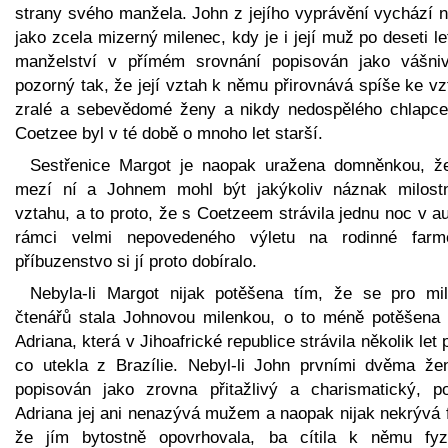
strany svého manžela. John z jejího vyprávění vychází n
jako zcela mizerný milenec, kdy je i její muž po deseti l
manželství v přímém srovnání popisován jako vášni
pozorný tak, že její vztah k němu přirovnává spíše ke v
zralé a sebevědomé ženy a nikdy nedospělého chlapce
Coetzee byl v té době o mnoho let starší.
Sestřenice Margot je naopak uražena domněnkou, ž
mezí ní a Johnem mohl být jakýkoliv náznak milost
vztahu, a to proto, že s Coetzeem strávila jednu noc v a
rámci velmi nepovedeného výletu na rodinné far
příbuzenstvo si jí proto dobíralo.
Nebyla-li Margot nijak potěšena tím, že se pro mil
čtenářů stala Johnovou milenkou, o to méně potěšena 
Adriana, která v Jihoafrické republice strávila několik let 
co utekla z Brazílie. Nebyl-li John prvními dvěma že
popisován jako zrovna přitažlivý a charismatický, p
Adriana jej ani nenazývá mužem a naopak nijak nekrývá f
že jím bytostně opovrhovala, ba cítila k němu fyz