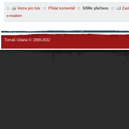
Verze pro tisk
Přidat komentář
5099x přečteno
Zasl
e-mailem
Tomáš Odaha © 1999-2022