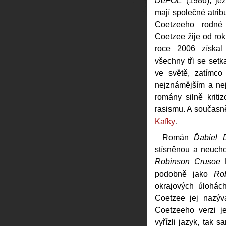
DeFOE
(1986), je
mají společné atribu
Coetzeeho rodné 
Coetzee žije od roku
roce 2006 získal 
všechny tři se setk
ve světě, zatímco
nejznámějším a nej
romány silně kriti
rasismu. A současně 
Kafky
.
Román
Ďabiel
stísněnou a neucho
Robinson Crusoe
D
podobně jako
Ro
okrajových úlohác
Coetzee jej nazýv
Coetzeeho verzi je
vyřízli jazyk, tak 