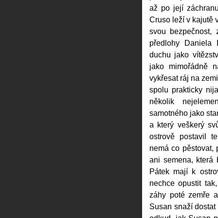
až po její záchran
Cruso leží v kajutě 
svou bezpečnost, 
předlohy Daniela 
duchu jako vítězst
jako mimořádně ná
vykřesat ráj na zemi
spolu prakticky ni
několik nejelemen
samotného jako star
a který veškerý s
ostrově postavil t
nemá co pěstovat, 
ani semena, která 
Pátek mají k ostr
nechce opustit tak,
záhy poté zemře a
Susan snaží dostat 