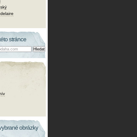
k
rský
delaire
této stránce
hív
vybrané obrázky