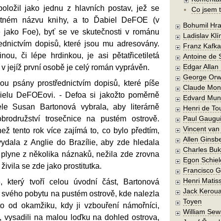
ložil jako jednu z hlavních postav, jež se
Co jsem t
otném názvu knihy, a to Ďabiel DeFOE (v
Bohumil Hra
e jako Foe), byť se ve skutečnosti v románu
Ladislav Kl
řednictvím dopisů, které jsou mu adresovány.
Franz Kafka
ou, či lépe hrdinkou, je asi pětatřicetiletá
Antoine de 
Edgar Allan
v jejíž první osobě je celý román vyprávěn.
George Orw
sou psány prostřednictvím dopisů, které píše
Claude Mon
bielu DeFOEovi. - Defoa si jakožto poměrně
Edvard Mun
le Susan Bartonová vybrala, aby literárně
Henri de To
obrodružství trosečnice na pustém ostrově.
Paul Gaugu
Vincent va
ž tento rok více zajímá to, co bylo předtím,
Allen Ginsb
ydala z Anglie do Brazílie, aby zde hledala
Charles Buk
 plyne z několika náznaků, nežila zde zrovna
Egon Schiel
ivila se zde jako prostitutka.
Francisco 
Henri Matis
, který tvoří celou úvodní část, Bartonová
Jack Kerou
 svého pobytu na pustém ostrově, kde nalezla
Toyen
o od okamžiku, kdy ji vzbouření námořníci,
William Sew
li, vysadili na malou loďku na dohled ostrova,