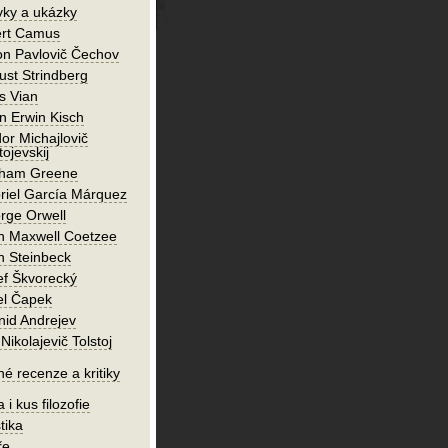
vky a ukázky
ert Camus
on Pavlovič Čechov
ust Strindberg
s Vian
n Erwin Kisch
or Michajlovič
ojevskij
ham Greene
riel García Márquez
rge Orwell
n Maxwell Coetzee
n Steinbeck
ef Škvorecký
el Čapek
nid Andrejev
Nikolajevič Tolstoj
né recenze a kritiky
 i kus filozofie
tika
ře