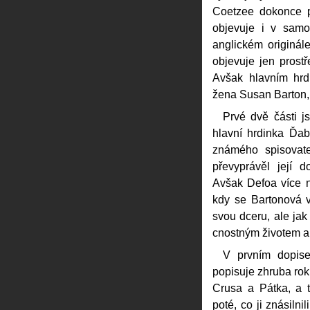
Coetzee dokonce po
objevuje i v sam
anglickém originál
objevuje jen prost
Avšak hlavním hrdin
žena Susan Barton, 
Prvé dvě části j
hlavní hrdinka Ďa
známého spisovate
převyprávěl její d
Avšak Defoa více ne
kdy se Bartonová v
svou dceru, ale jak
cnostným životem a ž
V prvním dopise
popisuje zhruba rok
Crusa a Pátka, a t
poté, co ji znásilni