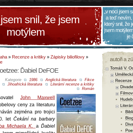
„v noci jsem s
 jsem snil, že jsem
a teď nevím,
který snil, že
motýlem
jsem motýlem
je
daha
»
Recenze a kritiky
»
Zápisky biliofilovy
»
autoři a z
ee
Tomáš V. O
oetzee: Ďabiel DeFOE
Umělecká
Kategorie
1986
Anglická literatura
Fikce
Recenze a
Jihoafrická literatura
Literární recenze a kritiky
Divade
Román
Filmov
isovatel
John Maxwell
Hudebn
obelovy ceny za literaturu
Literár
náván zejména pro trojici
Bibl
Biog
0. let
Čekání na barbary
Diva
oba Michaela K.
a
Ďabiel
Poe