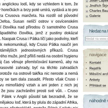
Josef Čape
u anglickou lodí, kdy se vzhledem k tom, že
Jindřich Štý
v horečkách a brzy poté umírá, vydává a to pro
Charles Bau
za Crusova manžela. Na rozdíl od původní
Galerie
Defoa, Susan nelíčí ostrov v osvícenském
ví člověka nad přírodou či samotného Crusa
hledat na 
paditého člověka, jenž z pustiny dokázal
Co hledat:
. Naopak Crusa i Pátka líčí jako podivíny, kteří
jak nekomunikují, kdy Cruso Pátka naučil jen
tárnějších jednoslovných příkazů. Crusa
navigace
ého muže, jenž příliš nedá na osobní hygienu
vůj čas věnuje přemísťování kamenů, aby na
Kontakt
erasovité zahrady, byť na těchto zahradách
Rejstřík
protože na ostrově takřka nic neroste a nemá
Měsíční arc
by se tam dala zasadit. Přesto však Cruso i
Ankety
ovu mimořádný vztah a ani jeden z nich jej
Přihlásit se
 že jsou zachráněni prosti své vůli. - Cruso
 Pátek v Anglii působí tak bezradně, že se
náhodně 
nějakou loď, která by plula do západní Afrika,