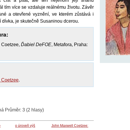
t číst a psát, ale ten nejenom její snahu
ál tím více se vzdaluje reálnému životu. Závěr
né a otevřené vyznění, ve kterém zůstává i
í dívka, je skutečně Susaninou dcerou.
ura:
 Coetzee,
Ďabiel DeFOE
, Metafora, Praha:
 Coetzee
.
ná
Průměr:
3
(
2
hlasy)
e
o úroveň výš
John Maxwell Coetzee: