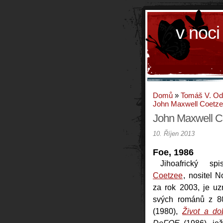
v noci
Domů
»
Tomáš V. O
John Maxwell Coetz
John Maxwell C
10. Říjen 2013
Foe, 1986
Jihoafrický sp
Coetzee
, nositel N
za rok 2003, je uz
svých románů z 8
(1980),
Život a d