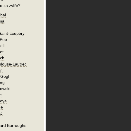
o za zvíře?
bal
íma
Saint-Exupéry
 Poe
ell
et
ch
ulouse-Lautrec
in
n Gogh
erg
owski
e
Goya
se
ac
ard Burroughs