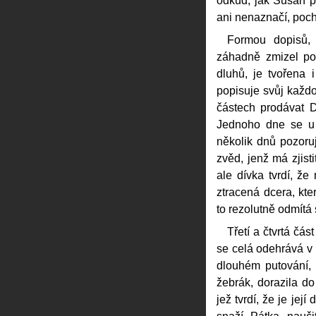
odkud, jak Susan p
ani nenaznačí, poch
Formou dopisů, 
záhadně zmizel po
dluhů, je tvořena 
popisuje svůj každo
částech prodávat D
Jednoho dne se u 
několik dnů pozoruj
zvěd, jenž má zjist
ale dívka tvrdí, ž
ztracená dcera, kte
to rezolutně odmítá 
Třetí a čtvrtá čás
se celá odehrává v
dlouhém putování, 
žebrák, dorazila d
jež tvrdí, že je jej