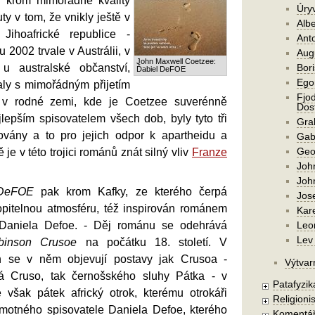
ž krom mimořádné kvality
Úry
ty v tom, že vnikly ještě v
Alb
Jihoafrické republice -
Ant
 2002 trvale v Austrálii, v
Aug
John Maxwell Coetzee:
u australské občanství,
Bori
Ďabiel DeFOE
Ego
aly s mimořádným přijetím
Fjod
 v rodné zemi, kde je Coetzee suverénně
Dost
lepším spisovatelem všech dob, byly tyto tři
Gra
zovány a to pro jejich odpor k apartheidu a
Gab
Geo
je v této trojici románů znát silný vliv
Franze
Joh
Joh
 DeFOE
pak krom Kafky, ze kterého čerpá
Jos
pitelnou atmosféru, též inspirován románem
Kar
aniela Defoe. - Děj románu se odehrává
Leo
Lev 
binson Crusoe
na počátku 18. století. V
h se v něm objevují postavy jak Crusoa -
Výtvar
á Cruso, tak černošského sluhy Pátka - v
Patafyzika
 však pátek africký otrok, kterému otrokáři
Religionis
samotného spisovatele Daniela Defoe, kterého
Komentá