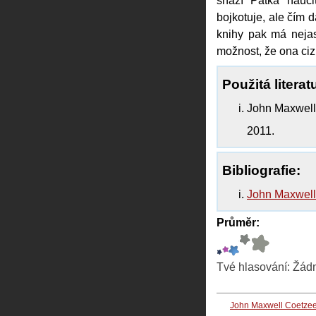
snaží Pátka nauči
bojkotuje, ale čím d
knihy pak má nejas
možnost, že ona ciz
Použitá literat
John Maxwell
2011.
Bibliografie:
John Maxwell
Průměr:
Tvé hlasování:
Žád
John Maxwell Coetze