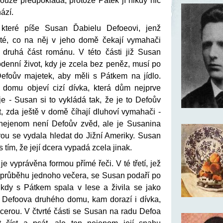
ouze předpokládá, protože Pátek jí nikdy nic
ází.
které píše Susan Ďabielu Defoeovi, jenž
té, co na něj v jeho domě čekají vymahači
i druhá část románu. V této části již Susan
denní život, kdy je zcela bez peněz, musí po
efoův majetek, aby měli s Pátkem na jídlo.
domu objeví cizí dívka, která dům nejprve
e - Susan si to vykládá tak, že je to Defoův
it, zda ještě v domě číhají dluhoví vymahači -
e nejenom není Defoův zvěd, ale je Susanina
rou se vydala hledat do Jižní Ameriky. Susan
s tím, že její dcera vypadá zcela jinak.
t je vyprávěna formou přímé řeči. V té třetí, jež
 průběhu jednoho večera, se Susan podaří po
kdy s Pátkem spala v lese a živila se jako
o Defoova druhého domu, kam dorazí i dívka,
í dcerou. V čtvrté části se Susan na radu Defoa