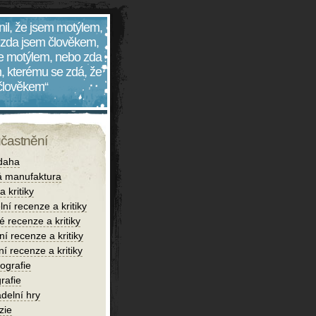
nil, že jsem motýlem,
 zda jsem člověkem,
 je motýlem, nebo zda
, kterému se zdá, že
 člověkem“
účastnění
daha
 manufaktura
 kritiky
lní recenze a kritiky
é recenze a kritiky
í recenze a kritiky
ní recenze a kritiky
iografie
rafie
delní hry
zie