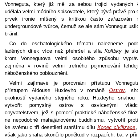
Vonneguta, který již měl za sebou trojici vydaných k
udělala velmi módního spisovatele, který bývá právě pro
prvek ironie míšený s kritikou často zařazován 
undergroundové tvůrce, čemuž se ale sám Vonnegut usil
bránil.
Co do eschatologického tématu nalezneme pod
laděných dílek více než přehršel a síla
Kolíbky
je skr
krom Vonnegutova velmi osobitého způsobu vypráv
zejména v rovině velmi trefného pojmenování tehdej
náboženského poblouznění.
Velmi zajímavé je porovnání přístupu Vonnegu
přístupem Aldouse Huxleyho v románě
Ostrov
, sh
okolností vydaného stejného roku: Huxleyho snahou 
vytvořit pomyslný ostrov s osvícenými vlád
obyvatelstvem, jež s pomocí praktické náboženské filozo
ne nepodobné mahajánovému buddhismu, vytvořil proti
ke svému o tři desetiletí staršímu dílu
Konec civilizace
však jako snaha skončilo poněkud v rozpacích, ba, v př