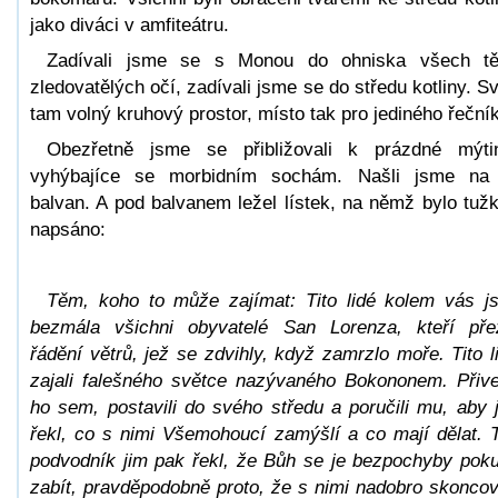
jako diváci v amfiteátru.
Zadívali jsme se s Monou do ohniska všech t
zledovatělých očí, zadívali jsme se do středu kotliny. Sví
tam volný kruhový prostor, místo tak pro jediného řeční
Obezřetně jsme se přibližovali k prázdné mýti
vyhýbajíce se morbidním sochám. Našli jsme na
balvan. A pod balvanem ležel lístek, na němž bylo tuž
napsáno:
Těm, koho to může zajímat: Tito lidé kolem vás j
bezmála všichni obyvatelé San Lorenza, kteří přež
řádění větrů, jež se zdvihly, když zamrzlo moře. Tito l
zajali falešného světce nazývaného Bokononem. Přive
ho sem, postavili do svého středu a poručili mu, aby 
řekl, co s nimi Všemohoucí zamýšlí a co mají dělat. 
podvodník jim pak řekl, že Bůh se je bezpochyby poku
zabít, pravděpodobně proto, že s nimi nadobro skoncov