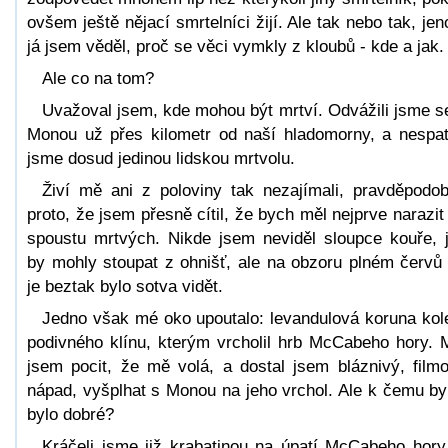
ovšem ještě nějací smrtelníci žijí. Ale tak nebo tak, je
já jsem věděl, proč se věci vymkly z kloubů - kde a jak.
Ale co na tom?
Uvažoval jsem, kde mohou být mrtví. Odvážili jsme s
Monou už přes kilometr od naší hladomorny, a nespatř
jsme dosud jedinou lidskou mrtvolu.
Živí mě ani z poloviny tak nezajímali, pravděpodo
proto, že jsem přesně cítil, že bych měl nejprve narazit
spoustu mrtvých. Nikde jsem neviděl sloupce kouře, 
by mohly stoupat z ohnišť, ale na obzoru plném červů
je beztak bylo sotva vidět.
Jedno však mé oko upoutalo: levandulová koruna ko
podivného klínu, kterým vrcholil hrb McCabeho hory. 
jsem pocit, že mě volá, a dostal jsem bláznivý, film
nápad, vyšplhat s Monou na jeho vrchol. Ale k čemu by
bylo dobré?
Kráčeli jsme již krabatinou na úpatí McCabeho hory