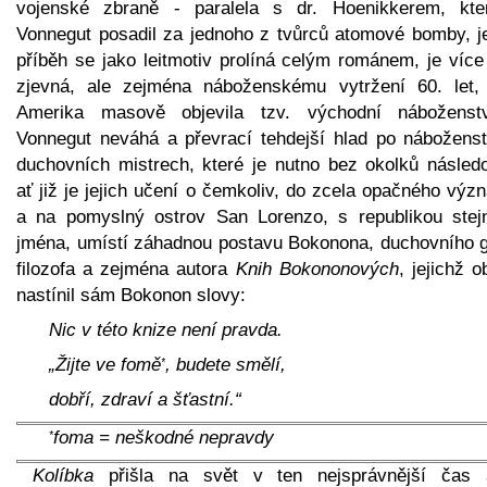
vojenské zbraně - paralela s dr. Hoenikkerem, kte
Vonnegut posadil za jednoho z tvůrců atomové bomby, j
příběh se jako leitmotiv prolíná celým románem, je více
zjevná, ale zejména náboženskému vytržení 60. let,
Amerika masově objevila tzv. východní náboženst
Vonnegut neváhá a převrací tehdejší hlad po náboženst
duchovních mistrech, které je nutno bez okolků následo
ať již je jejich učení o čemkoliv, do zcela opačného vý
a na pomyslný ostrov San Lorenzo, s republikou stej
jména, umístí záhadnou postavu Bokonona, duchovního g
filozofa a zejména autora
Knih Bokononových
, jejichž 
nastínil sám Bokonon slovy:
Nic v této knize není pravda.
„Žijte ve fomě
, budete smělí,
*
dobří, zdraví a šťastní.“
foma = neškodné nepravdy
*
Kolíbka
přišla na svět v ten nejsprávnější čas