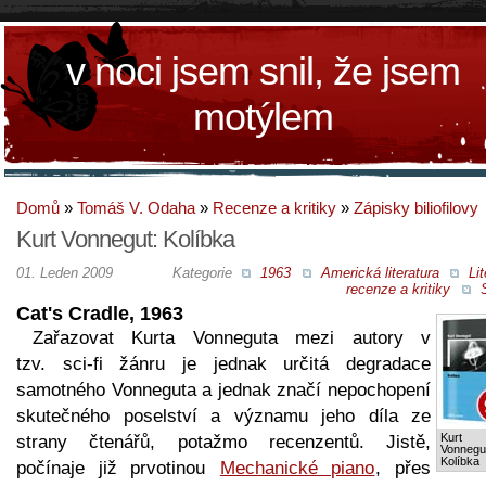
v noci jsem snil, že jsem
motýlem
Domů
»
Tomáš V. Odaha
»
Recenze a kritiky
»
Zápisky biliofilovy
Kurt Vonnegut: Kolíbka
01. Leden 2009
Kategorie
1963
Americká literatura
Lit
recenze a kritiky
S
Cat's Cradle, 1963
Zařazovat Kurta Vonneguta mezi autory v
tzv. sci-fi žánru je jednak určitá degradace
samotného Vonneguta a jednak značí nepochopení
skutečného poselství a významu jeho díla ze
Kurt
strany čtenářů, potažmo recenzentů. Jistě,
Vonnegu
Kolíbka
počínaje již prvotinou
Mechanické piano
, přes