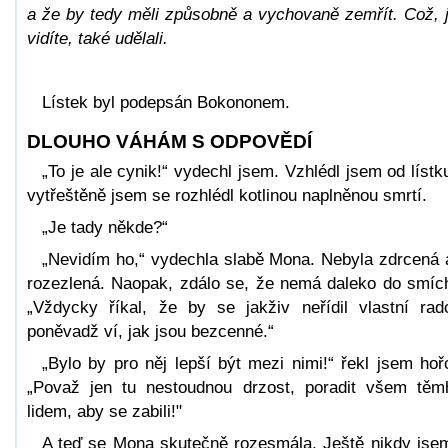
a že by tedy měli způsobně a vychovaně zemřít. Což, 
vidíte, také udělali.
Lístek byl podepsán Bokononem.
DLOUHO VÁHÁM S ODPOVĚDÍ
„To je ale cynik!“ vydechl jsem. Vzhlédl jsem od lístk
vytřeštěně jsem se rozhlédl kotlinou naplněnou smrtí.
„Je tady někde?“
„Nevidím ho,“ vydechla slabě Mona. Nebyla zdrcená 
rozezlená. Naopak, zdálo se, že nemá daleko do smíc
„Vždycky říkal, že by se jakživ neřídil vlastní rad
poněvadž ví, jak jsou bezcenné.“
„Bylo by pro něj lepší být mezi nimi!“ řekl jsem hoř
„Považ jen tu nestoudnou drzost, poradit všem těm
lidem, aby se zabili!"
A teď se Mona skutečně rozesmála. Ještě nikdy jsem