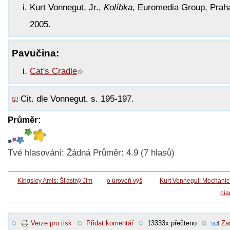
Kurt Vonnegut, Jr.,
Kolíbka
, Euromedia Group, Prah
2005.
Pavučina:
Cat's Cradle
Cit. dle Vonnegut, s. 195-197.
[1]
Průměr:
Tvé hlasování:
Žádná
Průměr:
4.9
(
7
hlasů)
Kingsley Amis: Šťastný Jim
o úroveň výš
Kurt Vonnegut: Mechani
pia
Verze pro tisk
Přidat komentář
13333x přečteno
Za