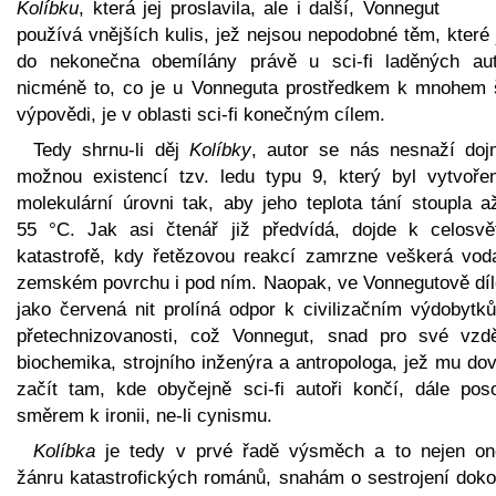
Kolíbku
, která jej proslavila, ale i další, Vonnegut
používá vnějších kulis, jež nejsou nepodobné těm, které
do nekonečna obemílány právě u sci-fi laděných aut
nicméně to, co je u Vonneguta prostředkem k mnohem š
výpovědi, je v oblasti sci-fi konečným cílem.
Tedy shrnu-li děj
Kolíbky
, autor se nás nesnaží doj
možnou existencí tzv. ledu typu 9, který byl vytvoře
molekulární úrovni tak, aby jeho teplota tání stoupla a
55 °C. Jak asi čtenář již předvídá, dojde k celosvě
katastrofě, kdy řetězovou reakcí zamrzne veškerá vod
zemském povrchu i pod ním. Naopak, ve Vonnegutově díl
jako červená nit prolíná odpor k civilizačním výdobytk
přetechnizovanosti, což Vonnegut, snad pro své vzdě
biochemika, strojního inženýra a antropologa, jež mu dov
začít tam, kde obyčejně sci-fi autoři končí, dále pos
směrem k ironii, ne-li cynismu.
Kolíbka
je tedy v prvé řadě výsměch a to nejen o
žánru katastrofických románů, snahám o sestrojení doko