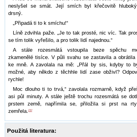
neslyšel se smát. Její smích byl křečovitě hlubok
drsný.
„Připadá ti to k smíchu!“
Líně zdvihla paže. „Je to tak prosté, nic víc. Tak pro
se tím tolik vyřešilo, a pro tolik lidí najednou.“
A stále rozesmátá vstoupila beze spěchu me
zkamenělé tisíce. V půli svahu se zastavila a obrátila
ke mně. A zavolala na mě: „Přál by sis, kdyby to b
možné, aby někdo z těchhle lidí zase obživl? Odpo
rychle!
Moc dlouho ti to trvá,“ zavolala rozmarně, když pře
asi půl minuty. A stále ještě trochu rozesmátá se dot
prstem země, napřímila se, přiložila si prst na rt
zemřela.
[1]
Použitá literatura: