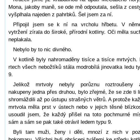
Mona, jakoby maně, se ode mě odpoutala, sešla z cest
vyšplhala najeden z pahrbků. Šel jsem za ní.
Připojil jsem se k ní na vrcholu hřbetu. V ně
vytržení zírala do široké, přírodní kotliny. Oči měla suc
neplakala.
Nebylo by to nic divného.
V kotlině byly nahromaděny tisíce a tisíce mrtvých.
rtech všech nebožtíků stála modrobílá jinovatka ledu t
9.
Jelikož mrtvoly nebyly porůznu roztroušeny 
nakupeny jedna přes druhou, bylo zřejmé, že se zde ti l
shromáždili až po ústupu strašných větrů. A protože ka
mrtvola měla prst v ústech nebo v jejich těsné blízkos
usoudil jsem, že každý přišel na toto pochmurné mí
sám a sám se pak také otrávil ledem typu 9.
Byli tam muži, ženy i děti, mnozí z nich v poz
bokomaru. Všichni byli obráceni tvářemi ke středu kotl