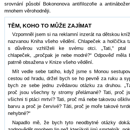
srovnání působí Bokononova antifilozofie a antinábožen
mnohem věrohodněji.
TĚM, KOHO TO MŮŽE ZAJÍMAT
Vzpomněl jsem si na reklamní inzerát na dětskou kní
nazvanou Kniha všeho vědění. Chlapeček a holčička 
s důvěrou vzhlíželi ke svému otci. „Tati," ptal
chlapeček, „pročpak je nebe modré?“ Odpověď měla 
patrně obsažena v Knize všeho vědění.
Mít vedle sebe tatiho, když jsme s Monou sestupov
cestou od hradu, držel bych se ho pevně za ruku a sy
bych ze sebe jednu zvědavou otázku za druhou. „Tá
proč jsou všechny ty stromy přelámané? Tati, proč j
všichni ti ptáci mrtví? Tati, proč má nebe takovou oškli
barvu a proč je červivé? Táti, proč je moře takové tvrd
nehybné?“
Napadlo mě, že bych tyto neodbytné otázky doká
zodpovědět mnohem lip než kterýkoli jiný smrtelník, po