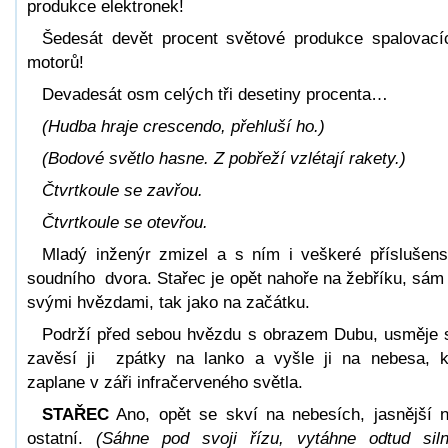
produkce elektronek!
Šedesát devět procent světové produkce spalovac
motorů!
Devadesát osm celých tři desetiny procenta…
(Hudba hraje crescendo, přehluší ho.)
(Bodové světlo hasne. Z pobřeží vzlétají rakety.)
Čtvrtkoule se zavřou.
Čtvrtkoule se otevřou.
Mladý inženýr zmizel a s ním i veškeré příslušens
soudního dvora. Stařec je opět nahoře na žebříku, sám
svými hvězdami, tak jako na začátku.
Podrží před sebou hvězdu s obrazem Dubu, usměje 
zavěsí ji zpátky na lanko a vyšle ji na nebesa, 
zaplane v záři infračerveného světla.
STAŘEC
Ano, opět se skví na nebesích, jasnější 
ostatní.
(Sáhne pod svoji řízu, vytáhne odtud sil