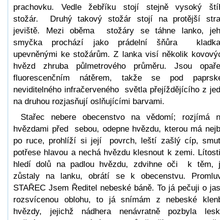
prachovku. Vedle žebříku stojí stejně vysoký ští
stožár. Druhý takový stožár stojí na protější str
jeviště. Mezi oběma stožáry se táhne lanko, je
smyčka prochází jako prádelní šňůra kladka
upevněnými ke stožárům. Z lanka visí několik kovov
hvězd zhruba půlmetrového průměru. Jsou opař
fluorescenčním nátěrem, takže se pod paprsk
neviditelného infračerveného světla přejíždějícího z je
na druhou rozjasňují oslňujícími barvami.
Stařec nebere obecenstvo na vědomí; rozjímá 
hvězdami před sebou, odepne hvězdu, kterou má nejb
po ruce, prohlíží si její povrch, leští zašlý cíp, smu
potřese hlavou a nechá hvězdu klesnout k zemi. Lítost
hledí dolů na padlou hvězdu, zdvihne oči k těm, 
zůstaly na lanku, obrátí se k obecenstvu. Promlu
STAŘEC Jsem Ředitel nebeské báně. To já pečuji o ja
rozsvícenou oblohu, to já snímám z nebeské kle
hvězdy, jejichž nádhera nenávratně pozbyla les