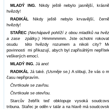
MLADÝ ING.
Nikdy ještě nebylo jasnější, krásně
hvězdy!
RADIKÁL
Nikdy ještě nebylo krvavější, černě
hvězdy!
STAŘEC
(Nechápavě pohlíží z obou mladíků na hvě
a zase zpátky.)
Hmmmmmm. Jste ochotni rokova
osudu této hvězdy rozumem a nikoli city? Mo
povinnosti mi přikazují, abych byl zapřisáhlým nepříte
veškerých emocí.
MLADÝ ING.
Já ano!
RADIKÁL
Já také.
(Usměje se.)
A slibuji, že vás o 
času nepřipravím.
Čtvrtkoule se zavřou.
Čtvrtkoule se otevřou.
Starcův žebřík teď obklopuje vysoká soudcov
tribuna. Stařec je oděn v talár a na hlavě má soudcovs