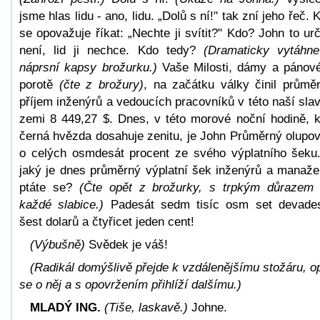
jsme hlas lidu - ano, lidu. „Dolů s ní!" tak zní jeho řeč. 
se opovažuje říkat: „Nechte ji svítit?" Kdo? John to urč
není, lid ji nechce. Kdo tedy?
(Dramaticky vytáhn
náprsní kapsy brožurku.)
Vaše Milosti, dámy a pánov
porotě
(čte z brožury)
, na začátku války činil průmě
příjem inženýrů a vedoucích pracovníků v této naší sla
zemi 8 449,27 $. Dnes, v této morové noční hodině, 
černá hvězda dosahuje zenitu, je John Průměrný olupo
o celých osmdesát procent ze svého výplatního šeku
jaký je dnes průměrný výplatní šek inženýrů a manaže
ptáte se?
(Čte opět z brožurky, s trpkým důrazem
každé slabice.)
Padesát sedm tisíc osm set devade
šest dolarů a čtyřicet jeden cent!
(Výbušně)
Svědek je váš!
(Radikál domýšlivě přejde k vzdálenějšímu stožáru, o
se o něj a s opovržením přihlíží dalšímu.)
MLADÝ ING.
(Tiše, laskavě.)
Johne.