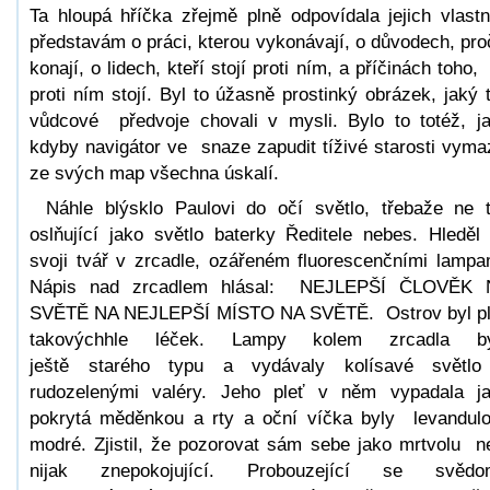
Ta hloupá hříčka zřejmě plně odpovídala jejich vlast
představám o práci, kterou vykonávají, o důvodech, proč
konají, o lidech, kteří stojí proti ním, a příčinách toho,
proti ním stojí. Byl to úžasně prostinký obrázek, jaký t
vůdcové předvoje chovali v mysli. Bylo to totéž, j
kdyby navigátor ve snaze zapudit tíživé starosti vyma
ze svých map všechna úskalí.
Náhle blýsklo Paulovi do očí světlo, třebaže ne 
oslňující jako světlo baterky Ředitele nebes. Hleděl
svoji tvář v zrcadle, ozářeném fluorescenčními lampa
Nápis nad zrcadlem hlásal: NEJLEPŠÍ ČLOVĚK 
SVĚTĚ NA NEJLEPŠÍ MÍSTO NA SVĚTĚ. Ostrov byl p
takovýchhle léček. Lampy kolem zrcadla by
ještě starého typu a vydávaly kolísavé světl
rudozelenými valéry. Jeho pleť v něm vypadala j
pokrytá měděnkou a rty a oční víčka byly levandul
modré. Zjistil, že pozorovat sám sebe jako mrtvolu n
nijak znepokojující. Probouzející se svědom