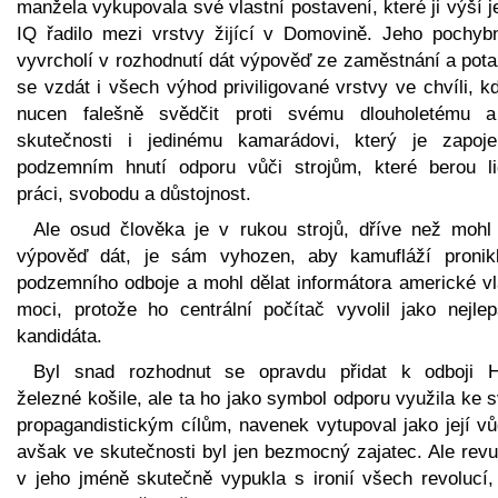
manžela vykupovala své vlastní postavení, které ji výší j
IQ řadilo mezi vrstvy žijící v Domovině. Jeho pochybn
vyvrcholí v rozhodnutí dát výpověď ze zaměstnání a pot
se vzdát i všech výhod priviligované vrstvy ve chvíli, k
nucen falešně svědčit proti svému dlouholetému 
skutečnosti i jedinému kamarádovi, který je zapoj
podzemním hnutí odporu vůči strojům, které berou l
práci, svobodu a důstojnost.
Ale osud člověka je v rukou strojů, dříve než mohl 
výpověď dát, je sám vyhozen, aby kamufláží pronik
podzemního odboje a mohl dělat informátora americké vl
moci, protože ho centrální počítač vyvolil jako nejlep
kandidáta.
Byl snad rozhodnut se opravdu přidat k odboji H
železné košile, ale ta ho jako symbol odporu využila ke
propagandistickým cílům, navenek vytupoval jako její vů
avšak ve skutečnosti byl jen bezmocný zajatec. Ale revu
v jeho jméně skutečně vypukla s ironií všech revolucí,