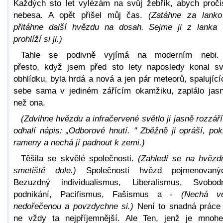
Každých sto let vylézám na svůj žebřík, abych pročis
nebesa. A opět přišel můj čas.
(Zatáhne za lank
přitáhne další hvězdu na dosah. Sejme ji z lank
prohlíží si ji.)
Tahle se podivně vyjímá na moderním nebi.
přesto, když jsem před sto lety naposledy konal s
obhlídku, byla hrdá a nová a jen pár meteorů, spalujíc
sebe sama v jediném zářícím okamžiku, zaplálo jasn
než ona.
(Zdvihne hvězdu a infračervené světlo ji jasně rozzář
odhalí nápis: „Odborové hnutí. " Zběžně ji opráší, pok
rameny a nechá jí padnout k zemi.)
Těšila se skvělé společnosti.
(Zahledí se na hvěz
smetiště dole.)
Společnosti hvězd pojmenovaný
Bezuzdný individualismus, Liberalismus, Svobo
podnikání, Pacifismus, Fašismus a -
(Nechá v
nedořečenou a povzdychne si.)
Není to snadná prác
ne vždy ta nejpříjemnější. Ale Ten, jenž je mno