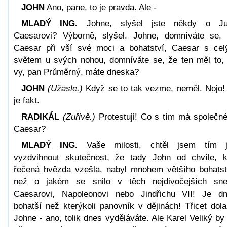
JOHN
Ano, pane, to je pravda. Ale -
MLADÝ ING.
Johne, slyšel jste někdy o Jul
Caesarovi? Výborně, slyšel. Johne, domníváte se,
Caesar při vší své moci a bohatství, Caesar s ce
světem u svých nohou, domníváte se, že ten měl to,
vy, pan Průměrný, máte dneska?
JOHN
(Užasle.)
Když se to tak vezme, neměl. Nojo!
je fakt.
RADIKÁL
(Zuřivě.)
Protestuji! Co s tím má společn
Caesar?
MLADÝ ING.
Vaše milosti, chtěl jsem tím j
vyzdvihnout skutečnost, že tady John od chvíle, 
řečená hvězda vzešla, nabyl mnohem většího bohatst
než o jakém se snilo v těch nejdivočejších sn
Caesarovi, Napoleonovi nebo Jindřichu VII! Je d
bohatší než kterýkoli panovník v dějinách! Třicet dola
Johne - ano, tolik dnes vyděláváte. Ale Karel Veliký by