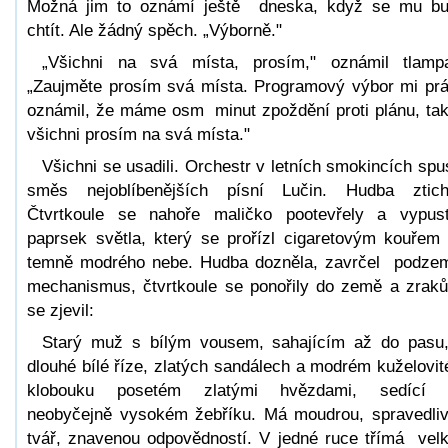
Možná jim to oznámí ještě dneska, když se mu b
chtít. Ale žádný spěch. „Výborně."
„Všichni na svá místa, prosím," oznámil tlamp
„Zaujměte prosím svá místa. Programový výbor mi pr
oznámil, že máme osm minut zpoždění proti plánu, ta
všichni prosím na svá místa."
Všichni se usadili. Orchestr v letních smokincích spus
směs nejoblíbenějších písní Lučin. Hudba ztich
Čtvrtkoule se nahoře maličko pootevřely a vypust
paprsek světla, který se prořízl cigaretovým kouřem
temně modrého nebe. Hudba dozněla, zavrčel podze
mechanismus, čtvrtkoule se ponořily do země a zra
se zjevil:
Starý muž s bílým vousem, sahajícím až do pasu
dlouhé bílé říze, zlatých sandálech a modrém kuželovi
klobouku posetém zlatými hvězdami, sedící 
neobyčejně vysokém žebříku. Má moudrou, spravedli
tvář, znavenou odpovědností. V jedné ruce třímá vel