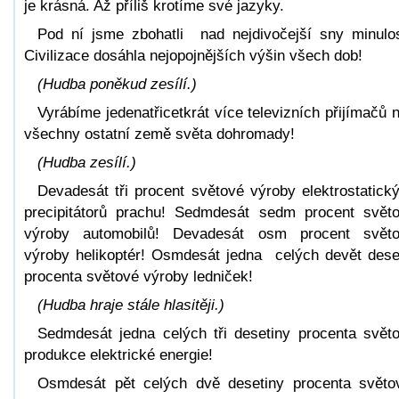
je krásná. Až příliš krotíme své jazyky.
Pod ní jsme zbohatli nad nejdivočejší sny minulos
Civilizace dosáhla nejopojnějších výšin všech dob!
(Hudba poněkud zesílí.)
Vyrábíme jedenatřicetkrát více televizních přijímačů 
všechny ostatní země světa dohromady!
(Hudba zesílí.)
Devadesát tři procent světové výroby elektrostatick
precipitátorů prachu! Sedmdesát sedm procent svět
výroby automobilů! Devadesát osm procent svět
výroby helikoptér! Osmdesát jedna celých devět dese
procenta světové výroby ledniček!
(Hudba hraje stále hlasitěji.)
Sedmdesát jedna celých tři desetiny procenta svět
produkce elektrické energie!
Osmdesát pět celých dvě desetiny procenta svět