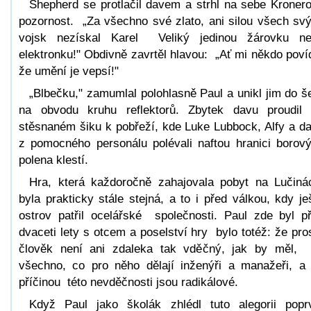
Shepherd se protlačil davem a strhl na sebe Kroner
pozornost. „Za všechno své zlato, ani silou všech sv
vojsk nezískal Karel Veliký jedinou žárovku n
elektronku!" Obdivně zavrtěl hlavou: „Ať mi někdo poví
že umění je vepsí!"
„Blbečku," zamumlal polohlasně Paul a unikl jim do š
na obvodu kruhu reflektorů. Zbytek davu proudil
stěsnaném šiku k pobřeží, kde Luke Lubbock, Alfy a da
z pomocného personálu polévali naftou hranici borov
polena klestí.
Hra, která každoročně zahajovala pobyt na Lučiná
byla prakticky stále stejná, a to i před válkou, kdy je
ostrov patřil ocelářské společnosti. Paul zde byl p
dvaceti lety s otcem a poselství hry bylo totéž: že pro
člověk není ani zdaleka tak vděčný, jak by měl,
všechno, co pro něho dělají inženýři a manažeři, a
příčinou této nevděčnosti jsou radikálové.
Když Paul jako školák zhlédl tuto alegorii popr