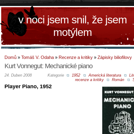
v noci jsem snil, že jsem
motýlem
Domů
»
Tomáš V. Odaha
»
Recenze a kritiky
»
Zápisky biliofilovy
Kurt Vonnegut: Mechanické piano
24. Duben 2008
Kategorie
1952
Americká literatura
Lit
recenze a kritiky
Román
S
Player Piano, 1952