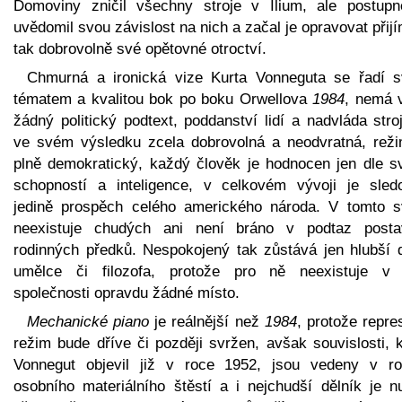
Domoviny zničil všechny stroje v Ilium, ale postupn
uvědomil svou závislost na nich a začal je opravovat přij
tak dobrovolně své opětovné otroctví.
Chmurná a ironická vize Kurta Vonneguta se řadí 
tématem a kvalitou bok po boku Orwellova
1984
, nemá 
žádný politický podtext, poddanství lidí a nadvláda stro
ve svém výsledku zcela dobrovolná a neodvratná, reži
plně demokratický, každý člověk je hodnocen jen dle s
schopností a inteligence, v celkovém vývoji je sled
jedině prospěch celého amerického národa. V tomto s
neexistuje chudých ani není bráno v podtaz posta
rodinných předků. Nespokojený tak zůstává jen hlubší 
umělce či filozofa, protože pro ně neexistuje v 
společnosti opravdu žádné místo.
Mechanické piano
je reálnější než
1984
, protože repre
režim bude dříve či později svržen, avšak souvislosti, 
Vonnegut objevil již v roce 1952, jsou vedeny v ro
osobního materiálního štěstí a i nejchudší dělník je n