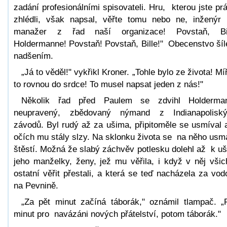
zadání profesionálními spisovateli. Hru, kterou jste pr
zhlédli, však napsal, věřte tomu nebo ne, inžený
manažer z řad naší organizace! Povstaň, Bil
Holdermanne! Povstaň! Povstaň, Bille!" Obecenstvo šíl
nadšením.
„Já to věděl!" vykřikl Kroner. „Tohle bylo ze života! Míř
to rovnou do srdce! To musel napsat jeden z nás!"
Několik řad před Paulem se zdvihl Holderma
neupravený, zbědovaný nýmand z Indianapolisk
závodů. Byl rudý až za ušima, připitoměle se usmíval 
očích mu stály slzy. Na sklonku života se na něho usm
štěstí. Možná že slabý záchvěv potlesku dolehl až k u
jeho manželky, ženy, jež mu věřila, i když v něj všic
ostatní věřit přestali, a která se teď nacházela za vod
na Pevnině.
„Za pět minut začíná táborák," oznámil tlampač. „
minut pro navázáni nových přátelství, potom táborák."