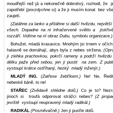
moudřejší než já a nekonečně dobrotivý, rozhodl, že je
zapotřebí
(povzdychne si)
a že ji musím konat bez vš
zaujetí.
(Zatáhne za lanko a přitáhne si další hvězdu, největší
všech. Dopadne na ni infračervené světlo a jiskřivě
rozzáří. Vidíme na ní obraz Dubu, symbolu organizace.)
Bohužel, mladá krasavice. Mnohým jsi trnem v očíc
halasně se domáhají, abys byla z nebes stržena.
(Opr
ji zlehka prachovkou, pokrčí rameny a podrží hvězdu
délku paže před sebou, jen ji pustit na zem. Z publ
vystoupí krátce ostříhaný, hezký mladý inženýr.)
MLADÝ ING.
(Zatřese žebříkem.)
Ne! Ne, Ředit
nebeské báně, to ne!
STAŘEC
(Zvědavě shlédne dolů.)
Co je to? Nezr
jinoch si troufá odporovat strážci nebes?
(Z propa
jeviště vystoupí neupravený mladý radikál.)
RADIKÁL
(Posměvačně.)
Jen ji pusťte dolů.