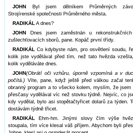
JOHN
Byl jsem dělníkem Průměrných závo
Strojírenské společnosti Průměrného města.
RADIKÁL
A dnes?
JOHN
Dnes jsem zaměstnán u rekonstrukčních
zušlechťovacích sborů, pane. Kopáč první třídy.
RADIKÁL
Co kdybyste nám, pro osvětlení soudu, ře
kolik jste vydělával před tím, než tato hvězda vzešla
kolik vyděláváte dnes.
JOHN
(Obrátí oči vzhůru, úporně vzpomíná a v du
počítá.)
Víte, pane, když ještě před válkou začal ten
obranný program a to všecko kolem, myslím, že jsem 
přesčasy vydělával víc než stovku týdně. Nejvíc, co j
kdy vydělal, bylo asi stopětačtyřicet dolarů za týden. T
dostávám týdně třicet.
RADIKÁL
Ehm-hm. Jinými slovy čím výše hvěz
stoupala, tím více klesal váš příjem. Abychom byli přes
Johne, klesl asi o osmdesát procent.