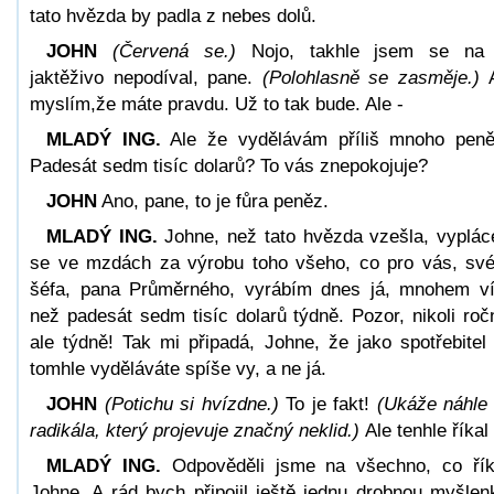
tato hvězda by padla z nebes dolů.
JOHN
(Červená se.)
Nojo, takhle jsem se na
jaktěživo nepodíval, pane.
(Polohlasně se zasměje.)
myslím,že máte pravdu. Už to tak bude. Ale -
MLADÝ ING.
Ale že vydělávám příliš mnoho pen
Padesát sedm tisíc dolarů? To vás znepokojuje?
JOHN
Ano, pane, to je fůra peněz.
MLADÝ ING.
Johne, než tato hvězda vzešla, vyplác
se ve mzdách za výrobu toho všeho, co pro vás, sv
šéfa, pana Průměrného, vyrábím dnes já, mnohem v
než padesát sedm tisíc dolarů týdně. Pozor, nikoli roč
ale týdně! Tak mi připadá, Johne, že jako spotřebitel
tomhle vyděláváte spíše vy, a ne já.
JOHN
(Potichu si hvízdne.)
To je fakt!
(Ukáže náhle
radikála, který projevuje značný neklid.)
Ale tenhle říkal 
MLADÝ ING.
Odpověděli jsme na všechno, co řík
Johne. A rád bych připojil ještě jednu drobnou myšlen