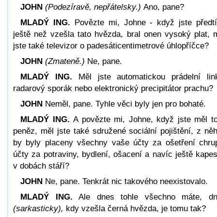
JOHN
(Podezíravě, nepřátelsky.)
Ano, pane?
MLADÝ ING.
Povězte mi, Johne - když jste předt
ještě než vzešla tato hvězda, bral onen vysoký plat, 
jste také televizor o padesáticentimetrové úhlopříčce?
JOHN
(Zmateně.)
Ne, pane.
MLADÝ ING.
Měl jste automatickou prádelní lin
radarový sporák nebo elektronický precipitátor prachu?
JOHN
Neměl, pane. Tyhle věci byly jen pro bohaté.
MLADÝ ING.
A povězte mi, Johne, když jste měl to
peněz, měl jste také sdružené sociální pojištění, z ně
by byly placeny všechny vaše účty za ošetření chru
účty za potraviny, bydlení, ošacení a navíc ještě kape
v dobách stáří?
JOHN
Ne, pane. Tenkrát nic takového neexistovalo.
MLADÝ ING.
Ale dnes tohle všechno máte, dn
(sarkasticky),
kdy vzešla černá hvězda, je tomu tak?