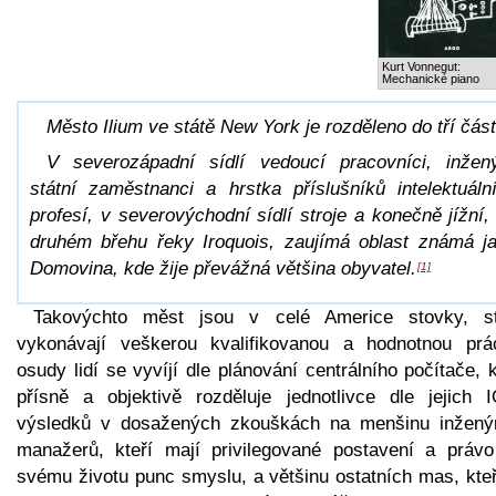
Kurt Vonnegut:
Mechanické piano
Město Ilium ve státě New York je rozděleno do tří část
V severozápadní sídlí vedoucí pracovníci, inžený
státní zaměstnanci a hrstka příslušníků intelektuáln
profesí, v severovýchodní sídlí stroje a konečně jížní,
druhém břehu řeky Iroquois, zaujímá oblast známá j
Domovina, kde žije převážná většina obyvatel.
[1]
Takovýchto měst jsou v celé Americe stovky, st
vykonávají veškerou kvalifikovanou a hodnotnou prá
osudy lidí se vyvíjí dle plánování centrálního počítače, 
přísně a objektivě rozděluje jednotlivce dle jejich 
výsledků v dosažených zkouškách na menšinu inžený
manažerů, kteří mají privilegované postavení a právo
svému životu punc smyslu, a většinu ostatních mas, kteř