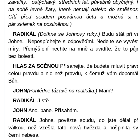
zavalitý, ostýchavý, středních let, půvabně obyčejný.
na sobě levné šaty, které nemají daleko do směšnos
Cítí před soudem posvátnou úctu a možná si d
pár sklenek na posilněnou.)
RADIKÁL
(Dotkne se Johnovy ruky.)
Budu stát při v
Johne. Nepospíchejte s odpověďmi. Nedejte se vyvés
míry. Přemýšlení nechte na mně a uvidíte, že to pů
bez bolesti.
HLAS ZA SCÉNOU
Přísahejte, že budete mluvit prav
celou pravdu a nic než pravdu, k čemuž vám dopomá
Bůh.
JOHN
(Pohlédne tázavě na radikála.)
Mám?
RADIKÁL
Jistě.
JOHN
Ano, pane. Přísahám.
RADIKÁL
Johne, povězte soudu, co jste dělal p
válkou, než vzešla tato nová hvězda a pošpinila s
černí nebesa.