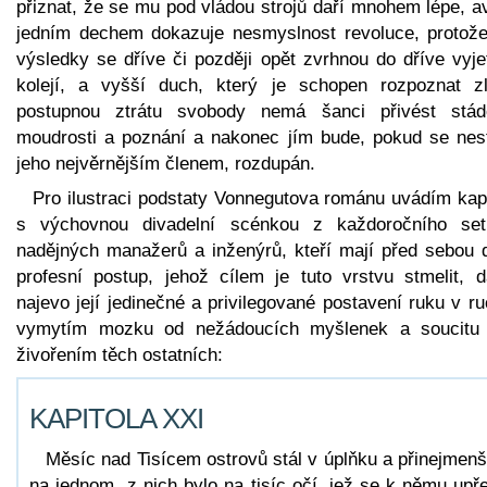
přiznat, že se mu pod vládou strojů daří mnohem lépe, a
jedním dechem dokazuje nesmyslnost revoluce, protože 
výsledky se dříve či později opět zvrhnou do dříve vyje
kolejí, a vyšší duch, který je schopen rozpoznat z
postupnou ztrátu svobody nemá šanci přivést stá
moudrosti a poznání a nakonec jím bude, pokud se nes
jeho nejvěrnějším členem, rozdupán.
Pro ilustraci podstaty Vonnegutova románu uvádím kapi
s výchovnou divadelní scénkou z každoročního set
nadějných manažerů a inženýrů, kteří mají před sebou d
profesní postup, jehož cílem je tuto vrstvu stmelit, dá
najevo její jedinečné a privilegované postavení ruku v r
vymytím mozku od nežádoucích myšlenek a soucitu
živořením těch ostatních:
KAPITOLA XXI
Měsíc nad Tisícem ostrovů stál v úplňku a přinejmen
na jednom z nich bylo na tisíc očí, jež se k němu upře