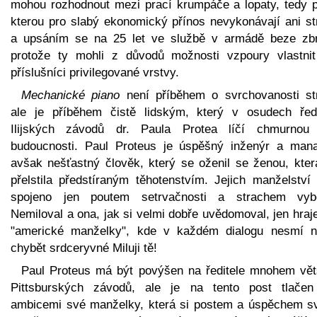
mohou rozhodnout mezi prací krumpáče a lopaty, tedy p
kterou pro slabý ekonomický přínos nevykonávají ani str
a upsáním se na 25 let ve službě v armádě beze zbr
protože ty mohli z důvodů možnosti vzpoury vlastnit
příslušníci privilegované vrstvy.
Mechanické piano
není příběhem o svrchovanosti str
ale je příběhem čistě lidským, který v osudech ředi
Ilijských závodů dr. Paula Protea líčí chmurnou 
budoucnosti. Paul Proteus je úspěšný inženýr a mana
avšak nešťastný člověk, který se oženil se ženou, kter
přelstila předstíraným těhotenstvím. Jejich manželství 
spojeno jen poutem setrvačnosti a strachem vybo
Nemiloval a ona, jak si velmi dobře uvědomoval, jen hraje
"americké manželky", kde v každém dialogu nesmí n
chybět srdceryvné Miluji tě!
Paul Proteus má být povýšen na ředitele mnohem vět
Pittsburských závodů, ale je na tento post tlačen
ambicemi své manželky, která si postem a úspěchem s