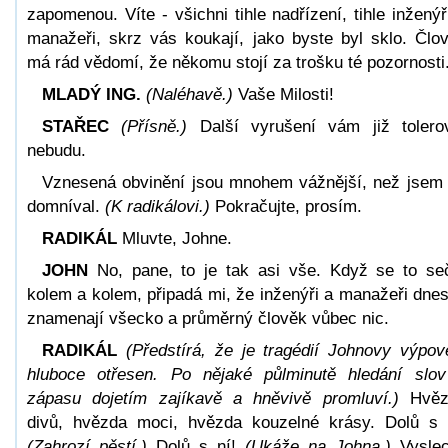
zapomenou. Víte - všichni tihle nadřízení, tihle inženýř
manažeři, skrz vás koukají, jako byste byl sklo. Člo
má rád vědomí, že někomu stojí za trošku té pozornosti
MLADÝ ING.
(Naléhavě.)
Vaše Milosti!
STAŘEC
(Přísně.)
Další vyrušení vám již tolero
nebudu.
Vznesená obvinění jsou mnohem vážnější, než jsem
domníval.
(K radikálovi.)
Pokračujte, prosím.
RADIKÁL
Mluvte, Johne.
JOHN
No, pane, to je tak asi vše. Když se to se
kolem a kolem, připadá mi, že inženýři a manažeři dne
znamenají všecko a průměrný člověk vůbec nic.
RADIKÁL
(Předstírá, že je tragédií Johnovy výpov
hluboce otřesen. Po nějaké půlminutě hledání slo
zápasu dojetím zajíkavě a hněvivě promluví.)
Hvěz
divů, hvězda moci, hvězda kouzelné krásy. Dolů s 
(Zahrozí pěstí.)
Dolů s ní!
(Ukáže na Johna.)
Vyslec