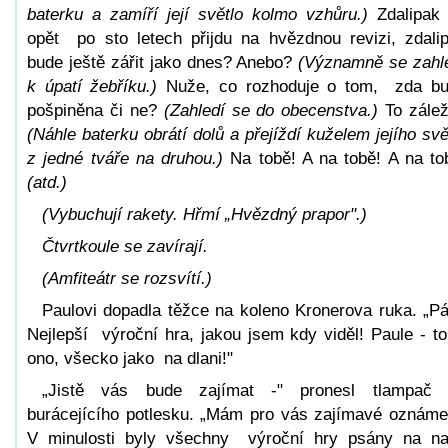
baterku a zamíří její světlo kolmo vzhůru.)
Zdalipak
opět po sto letech přijdu na hvězdnou revizi, zdali
bude ještě zářit jako dnes? Anebo?
(Významně se zahl
k úpatí žebříku.)
Nuže, co rozhoduje o tom, zda b
pošpiněna či ne?
(Zahledí se do obecenstva.)
To zálež
(Náhle baterku obrátí dolů a přejíždí kuželem jejího svě
z jedné tváře na druhou.)
Na tobě! A na tobě! A na to
(atd.)
(Vybuchují rakety. Hřmí „Hvězdný prapor".)
Čtvrtkoule se zavírají.
(Amfiteátr se rozsvítí.)
Paulovi dopadla těžce na koleno Kronerova ruka. „Pá
Nejlepší výroční hra, jakou jsem kdy viděl! Paule - to
ono, všecko jako na dlani!"
„Jistě vás bude zajímat -" pronesl tlampač
burácejícího potlesku. „Mám pro vás zajímavé oznáme
V minulosti byly všechny výroční hry psány na n