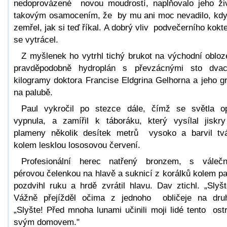
nedoprovázené novou moudrostí, naplňovalo jeho ži
takovým osamocením, že by mu ani moc nevadilo, kd
zemřel, jak si teď říkal. A dobrý vliv podvečerního kokte
se vytrácel.
Z myšlenek ho vytrhl tichý brukot na východní obloz
pravděpodobně hydroplán s převzácnými sto dvac
kilogramy doktora Francise Eldgrina Gelhorna a jeho gr
na palubě.
Paul vykročil po stezce dále, čímž se světla o
vypnula, a zamířil k táboráku, který vysílal jiskr
plameny několik desítek metrů vysoko a barvil tv
kolem lesklou lososovou červení.
Profesionální herec natřený bronzem, s váleč
pérovou čelenkou na hlavě a suknicí z korálků kolem p
pozdvihl ruku a hrdě zvrátil hlavu. Dav ztichl. „Slyšt
Vážně přejížděl očima z jednoho obličeje na dru
„Slyšte! Před mnoha lunami učinili moji lidé tento ost
svým domovem."