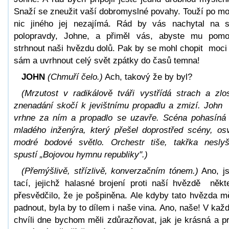
Snaží se zneužit vaší dobromyslné povahy. Touží po mo
nic jiného jej nezajímá. Rád by vás nachytal na 
polopravdy, Johne, a přiměl vás, abyste mu pom
strhnout naši hvězdu dolů. Pak by se mohl chopit moci
sám a uvrhnout celý svět zpátky do časů temna!
JOHN
(Chmuří čelo.)
Ach, takový že by byl?
(Mrzutost v radikálově tváři vystřídá strach a zlo
znenadání skočí k jevištnímu propadlu a zmizí. John
vrhne za ním a propadlo se uzavře. Scéna pohasín
mladého inženýra, který přešel doprostřed scény, osv
modré bodové světlo. Orchestr tiše, takřka nesly
spustí „Bojovou hymnu republiky".)
(Přemýšlivě, střízlivě, konverzačním tónem.)
Ano, j
tací, jejichž halasné brojení proti naší hvězdě někt
přesvědčilo, že je pošpiněna. Ale kdyby tato hvězda m
padnout, byla by to dílem i naše vina. Ano, naše! V kaž
chvíli dne bychom měli zdůrazňovat, jak je krásná a p