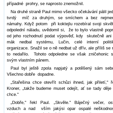
případné prohry, se naprosto znemožnil.
Na druhé straně Paul mimo všecko očekávání pálil je
tvrdý míč za druhým, se smíchem a bez nejmen
námahy. Když potom při koktejlu rozebíral svoji skvě
odpolední náladu, uvědomil si, že to bylo vlastně pop
od jeho rozhodnutí podat výpověď, kdy skutečně ani
mák nedbal systému, Lučin, celé interní polit
organizace. Snažil se o ně nedbat už dřív, ale příliš se
to nedařilo. Tohoto odpoledne se však zničehonic s
svým vlastním pánem.
Paul byl ještě zpola napjatý a potěšený sám seb
Všechno dobře dopadne.
„Stařešina chce otevřít schůzi ihned, jak přiletí," ř
Kroner, „takže budeme muset odejít, ať se tady děje
chce."
„Dobře," řekl Paul. „Skvěle." Báječný večer, os
vzduch a nad vším jakýsi opar ospalé neškodnos