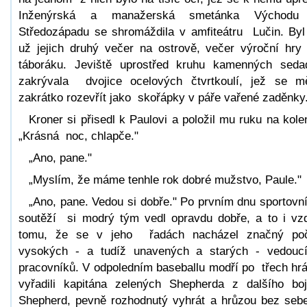
Inženýrská a manažerská smetánka Východu
Středozápadu se shromáždila v amfiteátru Lučin. Byl
už jejich druhý večer na ostrově, večer výroční hr
táboráku. Jeviště uprostřed kruhu kamenných seda
zakrývala dvojice ocelových čtvrtkoulí, jež se m
zakrátko rozevřít jako skořápky v páře vařené zaděnky
Kroner si přisedl k Paulovi a položil mu ruku na kole
„Krásná noc, chlapče."
„Ano, pane."
„Myslím, že máme tenhle rok dobré mužstvo, Paule."
„Ano, pane. Vedou si dobře." Po prvním dnu sportovn
soutěží si modrý tým vedl opravdu dobře, a to i vz
tomu, že se v jeho řadách nacházel značný po
vysokých - a tudíž unavených a starých - vedouc
pracovníků. V odpoledním baseballu modří po třech hr
vyřadili kapitána zelených Shepherda z dalšího bo
Shepherd, pevně rozhodnutý vyhrát a hrůzou bez seb