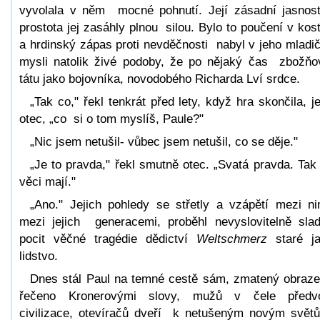
vyvolala v něm mocné pohnutí. Její zásadní jasnos
prostota jej zasáhly plnou silou. Bylo to poučení v kos
a hrdinský zápas proti nevděčnosti nabyl v jeho mladi
mysli natolik živé podoby, že po nějaký čas zbožňo
tátu jako bojovníka, novodobého Richarda Lví srdce.
„Tak co," řekl tenkrát před lety, když hra skončila, j
otec, „co si o tom myslíš, Paule?"
„Nic jsem netušil- vůbec jsem netušil, co se děje."
„Je to pravda," řekl smutně otec. „Svatá pravda. Tak
věci mají."
„Ano." Jejich pohledy se střetly a vzápětí mezi ni
mezi jejich generacemi, proběhl nevyslovitelně sla
pocit věčné tragédie dědictví
Weltschmerz
staré j
lidstvo.
Dnes stál Paul na temné cestě sám, zmatený obraz
řečeno Kronerovými slovy, mužů v čele předvo
civilizace, otevíračů dveří k netušeným novým svět