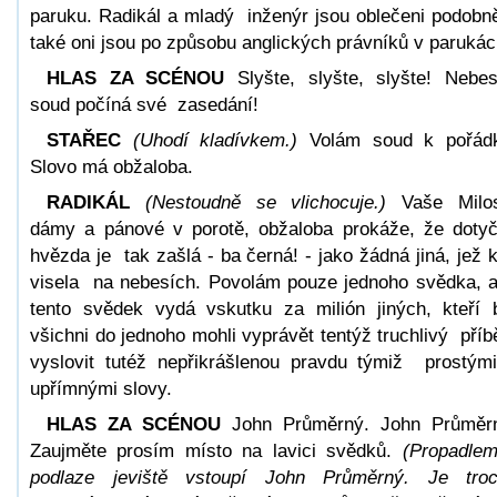
paruku. Radikál a mladý inženýr jsou oblečeni podobn
také oni jsou po způsobu anglických právníků v parukác
HLAS ZA SCÉNOU
Slyšte, slyšte, slyšte! Nebe
soud počíná své zasedání!
STAŘEC
(Uhodí kladívkem.)
Volám soud k pořád
Slovo má obžaloba.
RADIKÁL
(Nestoudně se vlichocuje.)
Vaše Milos
dámy a pánové v porotě, obžaloba prokáže, že doty
hvězda je tak zašlá - ba černá! - jako žádná jiná, jež 
visela na nebesích. Povolám pouze jednoho svědka, 
tento svědek vydá vskutku za milión jiných, kteří
všichni do jednoho mohli vyprávět tentýž truchlivý příb
vyslovit tutéž nepřikrášlenou pravdu týmiž prostým
upřímnými slovy.
HLAS ZA SCÉNOU
John Průměrný. John Průměr
Zaujměte prosím místo na lavici svědků.
(Propadle
podlaze jeviště vstoupí John Průměrný. Je tro