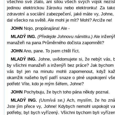
všechno své zlato, ani silou všech svých vojsk nezís
jedinou elektrickou žárovku nebo elektronku! Za tak
zdravotní a sociální zabezpečení, jaké máte vy, Johne,
dal všecko na světě. Ale mohl je mít? Mohl? Arciže ne!
JOHN
Nojo, propánajána! Ale -
MLADÝ ING.
(Předejde Johnovu námitku.)
Ale inženýř
manažeři na pana Průměrného dočista zapomněli?
JOHN
Ano, pane. To jsem chtěl říct.
MLADÝ ING.
Johne, uvědomujete si, že nebýt vás, b
by všichni manažeři a inženýři bez práce? Jak bychom
vás byl jen na minutu mohli zapomenout, když ka
okamžik našeho bytí patří snaze o plné uspokojení vš
potřeb! Víte, kdo je mým šéfem, Johne?
JOHN
Pochybuju, že bych toho pána někdy poznal.
MLADÝ ING.
(Usmívá se.)
Ach, myslím, že ho zná
Jste jím přece vy, Johne! Kdybych nemohl uspokojit v
potřeby, byl bych vyřízený. Všichni bychom byli vyřízen