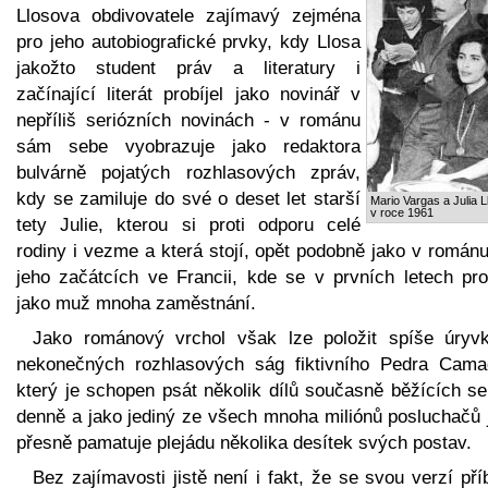
Llosova obdivovatele zajímavý zejména
pro jeho autobiografické prvky, kdy Llosa
jakožto student práv a literatury i
začínající literát probíjel jako novinář v
nepříliš seriózních novinách - v románu
sám sebe vyobrazuje jako redaktora
bulvárně pojatých rozhlasových zpráv,
kdy se zamiluje do své o deset let starší
Mario Vargas a Julia L
v roce 1961
tety Julie, kterou si proti odporu celé
rodiny i vezme a která stojí, opět podobně jako v románu
jeho začátcích ve Francii, kde se v prvních letech prob
jako muž mnoha zaměstnání.
Jako románový vrchol však lze položit spíše úryv
nekonečných rozhlasových ság fiktivního Pedra Cama
který je schopen psát několik dílů současně běžících se
denně a jako jediný ze všech mnoha miliónů posluchačů j
přesně pamatuje plejádu několika desítek svých postav.
Bez zajímavosti jistě není i fakt, že se svou verzí př