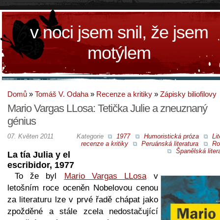
v noci jsem snil, že jsem
motýlem
Domů
»
Tomáš V. Odaha
»
Recenze a kritiky
»
Zápisky biliofilovy
Mario Vargas LLosa: Tetička Julie a zneuznaný
génius
07. Květen 2011
Kategorie
1977
Humoristická próza
Lit
recenze a kritiky
Peruánská literatura
Ro
Španělská liter
La tía Julia y el
escribidor, 1977
To že byl
Mario Vargas LLosa
v
letošním roce oceněn Nobelovou cenou
za literaturu lze v prvé řadě chápat jako
zpožděné a stále zcela nedostačující