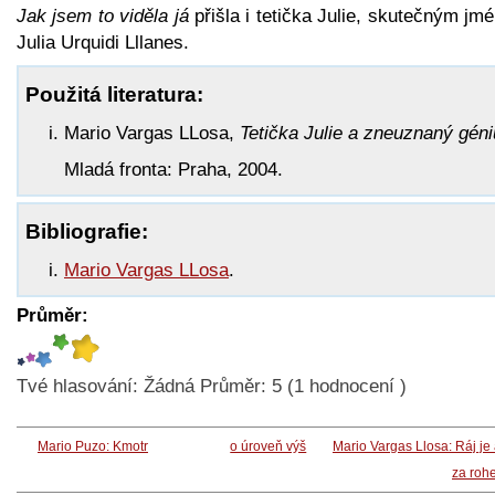
Jak jsem to viděla já
přišla i tetička Julie, skutečným j
Julia Urquidi Lllanes.
Použitá literatura:
Mario Vargas LLosa,
Tetička Julie a zneuznaný gén
Mladá fronta: Praha, 2004.
Bibliografie:
Mario Vargas LLosa
.
Průměr:
Tvé hlasování:
Žádná
Průměr:
5
(
1
hodnocení )
Mario Puzo: Kmotr
o úroveň výš
Mario Vargas Llosa: Ráj je
za roh