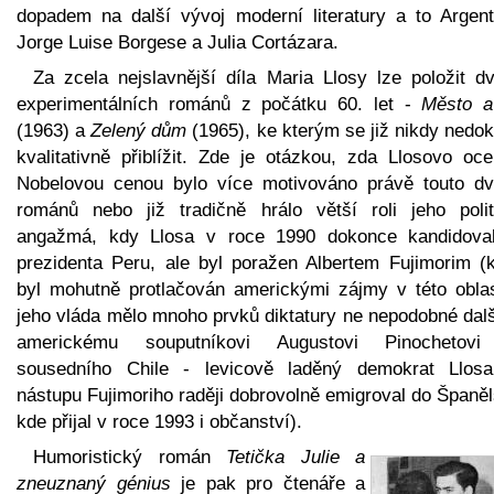
dopadem na další vývoj moderní literatury a to Argent
Jorge Luise Borgese a Julia Cortázara.
Za zcela nejslavnější díla Maria Llosy lze položit dv
experimentálních románů z počátku 60. let -
Město a
(1963) a
Zelený dům
(1965), ke kterým se již nikdy nedo
kvalitativně přiblížit. Zde je otázkou, zda Llosovo oce
Nobelovou cenou bylo více motivováno právě touto dvo
románů nebo již tradičně hrálo větší roli jeho polit
angažmá, kdy Llosa v roce 1990 dokonce kandidova
prezidenta Peru, ale byl poražen Albertem Fujimorim (k
byl mohutně protlačován americkými zájmy v této oblas
jeho vláda mělo mnoho prvků diktatury ne nepodobné dal
americkému souputníkovi Augustovi Pinochetov
sousedního Chile - levicově laděný demokrat Llos
nástupu Fujimoriho raději dobrovolně emigroval do Španě
kde přijal v roce 1993 i občanství).
Humoristický román
Tetička Julie a
zneuznaný génius
je pak pro čtenáře a