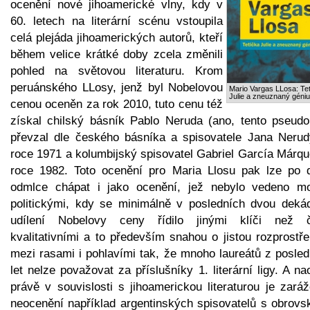
ocenění nové jihoamerické vlny, kdy v
60. letech na literární scénu vstoupila
celá plejáda jihoamerických autorů, kteří
během velice krátké doby zcela změnili
pohled na světovou literaturu. Krom
peruánského LLosy, jenž byl Nobelovou
Mario Vargas LLosa: Te
Julie a zneuznaný géni
cenou oceněn za rok 2010, tuto cenu též
získal chilský básník Pablo Neruda (ano, tento pseud
převzal dle českého básníka a spisovatele Jana Nerud
roce 1971 a kolumbijský spisovatel Gabriel García Márqu
roce 1982. Toto ocenění pro Maria Llosu pak lze po d
odmlce chápat i jako ocenění, jež nebylo vedeno mo
politickými, kdy se minimálně v posledních dvou deká
udílení Nobelovy ceny řídilo jinými klíči než č
kvalitativními a to především snahou o jistou rozprostř
mezi rasami i pohlavími tak, že mnoho laureátů z posled
let nelze považovat za příslušníky 1. literární ligy. A n
právě v souvislosti s jihoamerickou literaturou je zaráž
neocenění například argentinských spisovatelů s obrovs