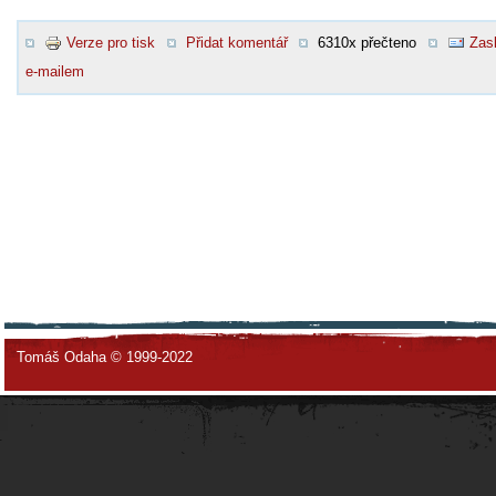
Verze pro tisk
Přidat komentář
6310x přečteno
Zasl
e-mailem
Tomáš Odaha © 1999-2022