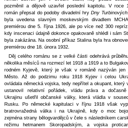
pozměnil a dějově uzavřel poslední kapitolu. V roce 
román přepsal do podoby divadelní hry
Dny Turbinových
byla uvedena slavným moskevským divadlem MCH
premiérou dne 5. října 1926, ale po více než 300 repríz
kdy inscenaci údajně dokonce opakovaně shlédl i sám Sta
byla zakázána. Na osobní příkaz Stalina byla hra obnove
premiérou dne 18. února 1932.
Děj celého románu se z velké části odehrává průběhu
několika měsíců na rozmezí let 1918 a 1919 a to Bulgako
rodném Kyjevě, který je však v románě nazýván jen 
Město. Až do podzimu roku 1918 Kyjev i celou Ukra
ovládala německá vojska, tedy nepřítel a okupant, který
ustanovil relativní pořádek, vládu práva a dočasně
Ukrajinu ušetřil občanské války, která vládla v souse
Rusku. Po německé kapitulaci v říjnu 1918 však vyp
bratrovražedná válka i na Ukrajině, kdy o moc bojo
zejména strany bělogvardějců v čele s následníkem cars
režimu hetmanem Skoropadským, a vojska proticar