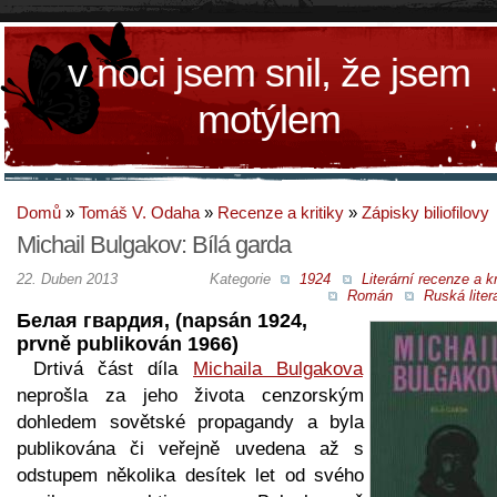
v noci jsem snil, že jsem
motýlem
Domů
»
Tomáš V. Odaha
»
Recenze a kritiky
»
Zápisky biliofilovy
Michail Bulgakov: Bílá garda
22. Duben 2013
Kategorie
1924
Literární recenze a kr
Román
Ruská liter
Белая гвардия, (napsán 1924,
prvně publikován 1966)
Drtivá část díla
Michaila Bulgakova
neprošla za jeho života cenzorským
dohledem sovětské propagandy a byla
publikována či veřejně uvedena až s
odstupem několika desítek let od svého