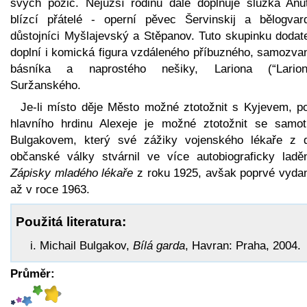
svých pozic. Nejužší rodinu dále doplňuje služka Aňu
blízcí přátelé - operní pěvec Šervinskij a bělogvard
důstojníci Myšlajevský a Stěpanov. Tuto skupinku dodat
doplní i komická figura vzdáleného příbuzného, samozva
básníka a naprostého nešiky, Lariona (“Larion
Suržanského.
Je-li místo děje Město možné ztotožnit s Kyjevem, p
hlavního hrdinu Alexeje je možné ztotožnit se samo
Bulgakovem, který své zážiky vojenského lékaře z 
občanské války stvárnil ve více autobiograficky ladě
Zápisky mladého lékaře
z roku 1925, avšak poprvé vyda
až v roce 1963.
Použitá literatura:
Michail Bulgakov,
Bílá garda
, Havran: Praha, 2004.
Průměr: