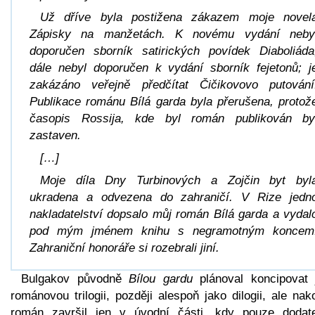
Už dříve byla postižena zákazem moje novel
Zápisky na manžetách. K novému vydání neby
doporučen sborník satirických povídek Diaboliáda
dále nebyl doporučen k vydání sborník fejetonů; j
zakázáno veřejně předčítat Čičikovovo putování
Publikace románu Bílá garda byla přerušena, protož
časopis Rossija, kde byl román publikován by
zastaven.
[…]
Moje díla Dny Turbinových a Zojčin byt byl
ukradena a odvezena do zahraničí. V Rize jedn
nakladatelství dopsalo můj román Bílá garda a vydal
pod mým jménem knihu s negramotným koncem
Zahraniční honoráře si rozebrali jiní.
Bulgakov původně
Bílou gardu
plánoval koncipovat 
románovou trilogii, později alespoň jako dilogii, ale na
román završil jen v úvodní části, kdy pouze dodat