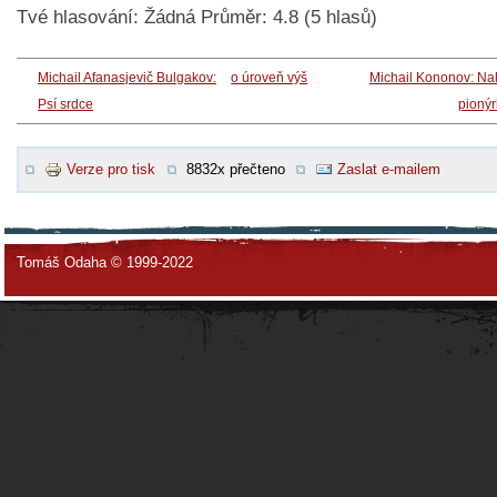
Tvé hlasování:
Žádná
Průměr:
4.8
(
5
hlasů)
Michail Afanasjevič Bulgakov:
o úroveň výš
Michail Kononov: Na
Psí srdce
pioný
Verze pro tisk
8832x přečteno
Zaslat e-mailem
Tomáš Odaha © 1999-2022