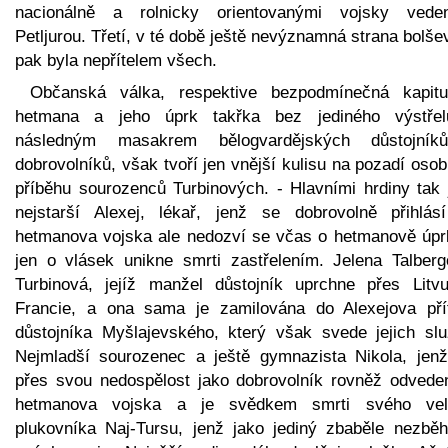
nacionálně a rolnicky orientovanými vojsky vede
Petljurou. Třetí, v té době ještě nevýznamná strana bolše
pak byla nepřítelem všech.
Občanská válka, respektive bezpodmínečná kapitu
hetmana a jeho úprk takřka bez jediného výstře
následným masakrem bělogvardějských důstojní
dobrovolníků, však tvoří jen vnější kulisu na pozadí oso
příběhu sourozenců Turbinových. - Hlavními hrdiny tak 
nejstarší Alexej, lékař, jenž se dobrovolně přihlás
hetmanova vojska ale nedozví se včas o hetmanově úpr
jen o vlásek unikne smrti zastřelením. Jelena Talberg
Turbinová, jejíž manžel důstojník uprchne přes Litv
Francie, a ona sama je zamilována do Alexejova přít
důstojníka Myšlajevského, který však svede jejich slu
Nejmladší sourozenec a ještě gymnazista Nikola, jenž
přes svou nedospělost jako dobrovolník rovněž odvede
hetmanova vojska a je svědkem smrti svého veli
plukovníka Naj-Tursu, jenž jako jediný zbaběle nezběh