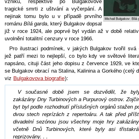
vzniku, respektive po Bulgakovově
tragické smrti z uštvání a vyčerpání. A
nejinak tomu bylo u v případě prvního
Michail Bulgakov: Bílá
románu
Bílá garda
, který Bulgakov dopsal
již v roce 1924, ale poprvé byl vydán až v době relativ
uvolnění totalitní cenzury v roce 1966.
Pro ilustraci podmínek, v jakých Bulgakov tvořil svá 
jež patří mezi to nejlepší, co bylo kdy ve světové liter
napsáno, cituji část jeho dopisu z července 1929, ve kt
se Bulgakov obrací na Stalina, Kalinina a Gorkého (celý 
viz
Bulgakovova biografie
):
V současné době jsem se dozvěděl, že byl
zakázány Dny Turbinových a Purpurový ostrov. Zojči
byt byl podle rozhodnutí příslušných orgánů stažen p
dvou stech reprízách z repertoáru. A tak před příšt
divadelní sezónou jsou všechny moje hry zakázány
včetně Dnů Turbinových, které byly asi třistakrá
reprizovány. . .