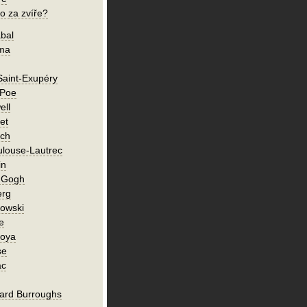
o za zvíře?
bal
íma
Saint-Exupéry
 Poe
ell
et
ch
ulouse-Lautrec
in
n Gogh
erg
owski
e
Goya
se
ac
ard Burroughs