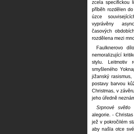
zcela specifickou l
příběh rozdělen do
úzce souvisejíc
vyprávěny asyn
časových obdobích
rozdělena mezi množ
Faulknerovo díl
nemoralizující kri
stylu. Leitmotiv
smyšleného Yoknap
jižanský rasismus,
postavy barvou ků
Christmas, v závěr
jeho úředně neznám
Srpnové světlo
b
alegorie. - Christa
jež v pokročilém st
aby našla otce své