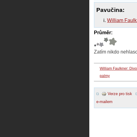
Pavučina:
William Faulkn
Průměr:
Zatím nikdo nehlas
William Faulkner: Div
palmy
Verze pro tisk
e-mailem