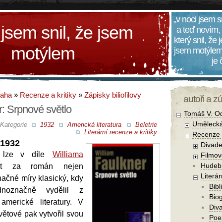
„v noci jsem s
 jsem snil, že jsem
a teď nevím,
který snil, že
motýlem
jsem motýlem
je
daha
»
Recenze a kritiky
»
Zápisky biliofilovy
autoři a z
r: Srpnové světlo
Tomáš V. O
Umělecká
Kategorie
1932
Americká literatura
Beletrie
Literární recenze a kritiky
Recenze a
 1932
Divade
lze v díle
Williama
Filmov
Hudebn
t za román nejen
Literár
načné míry klasický, kdy
Bibl
noznačně vydělil z
Biog
americké literatury. V
Diva
světové pak vytvořil svou
Poe