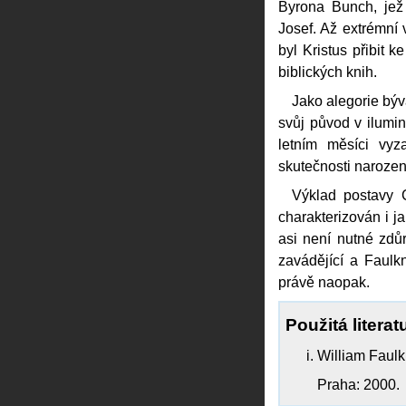
Byrona Bunch, jež 
Josef. Až extrémní 
byl Kristus přibit k
biblických knih.
Jako alegorie bý
svůj původ v ilumi
letním měsíci vyz
skutečnosti narození
Výklad postavy 
charakterizován i j
asi není nutné zdů
zavádějící a Faulk
právě naopak.
Použitá literat
William Faulk
Praha: 2000.