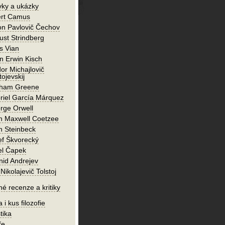
vky a ukázky
ert Camus
on Pavlovič Čechov
ust Strindberg
s Vian
n Erwin Kisch
or Michajlovič
ojevskij
ham Greene
riel García Márquez
rge Orwell
n Maxwell Coetzee
n Steinbeck
ef Škvorecký
el Čapek
nid Andrejev
Nikolajevič Tolstoj
né recenze a kritiky
 i kus filozofie
tika
ře