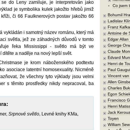
se do Leny zamiluje, je interpretován jako
Co jsem t
výklad je symbolika kulek jakožto hřebů jimiž
Bohumil Hra
e kříži, či 66 Faulknerových postav jakožto 66
Ladislav Kl
Franz Kafka
vá vykládán i samotný název románu, který má
Antoine de 
naci světla, jež ze záhadných důvodů v tomto
Edgar Allan
George Orw
ařuje řeka Mississippi - světlo má být ve
Claude Mon
 dítěte a naděje na nový lepší svět.
Edvard Mun
Christmase je krom náboženského podtextu
Henri de To
ako asociace latentní homosexuality. Nicméně
Paul Gaugu
Vincent va
razňovat, že všechny tyto výklady jsou velmi
Allen Ginsb
ner s těmito prostředky nikdy nepracoval, ba
Charles Buk
Egon Schiel
Francisco 
ura:
Henri Matis
Jack Kerou
ner,
Srpnové světlo
, Levné knihy KMa,
Toyen
William Sew