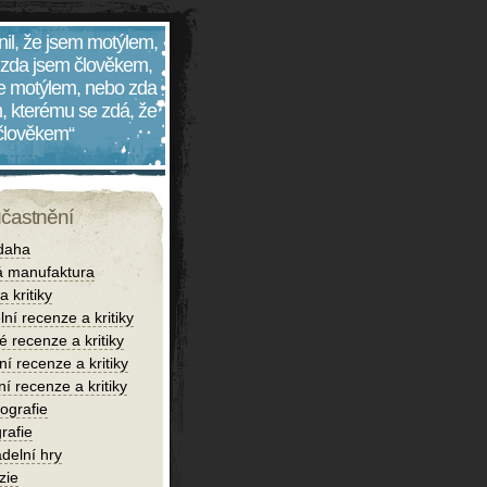
nil, že jsem motýlem,
 zda jsem člověkem,
 je motýlem, nebo zda
, kterému se zdá, že
 člověkem“
účastnění
daha
 manufaktura
 kritiky
lní recenze a kritiky
é recenze a kritiky
í recenze a kritiky
ní recenze a kritiky
iografie
rafie
delní hry
zie