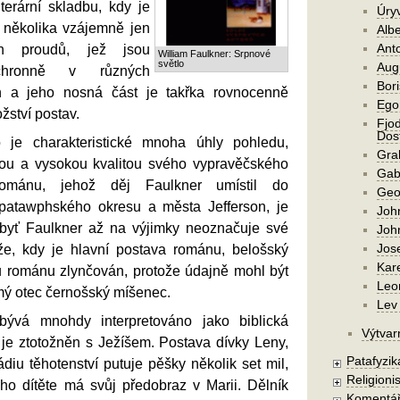
iterární skladbu, kdy je
Úry
 několika vzájemně jen
Alb
Ant
ích proudů, jež jsou
William Faulkner: Srpnové
světlo
Aug
chronně v různých
Bori
 a jeho nosná část je takřka rovnocenně
Ego
ství postav.
Fjod
Dost
o je charakteristické mnoha úhly pohledu,
Gra
tikou a vysokou kvalitou svého vypravěčského
Gab
 románu, jehož děj Faulkner umístil do
Geo
atawphského okresu a města Jefferson, je
Joh
 byť Faulkner až na výjimky neoznačuje své
Joh
Jos
že, kdy je hlavní postava románu, belošský
Kar
u románu zlynčován, protože údajně mohl být
Leo
ý otec černošský míšenec.
Lev 
ývá mnohdy interpretováno jako biblická
Výtvar
s je ztotožněn s Ježíšem. Postava dívky Leny,
Patafyzika
ádiu těhotenství putuje pěšky několik set mil,
Religionis
ho dítěte má svůj předobraz v Marii. Dělník
Komentá