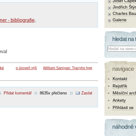
Josef Čape
Jindřich Štý
Charles Bau
Galerie
er - bibliografie
.
hledat na 
Co hledat:
oval
navigace
oké
o úroveň výš
William Saroyan: Tracyho tygr
Kontakt
Rejstřík
Měsíční arc
Přidat komentář
8635x přečteno
Zaslat
Ankety
Přihlásit se
náhodně 