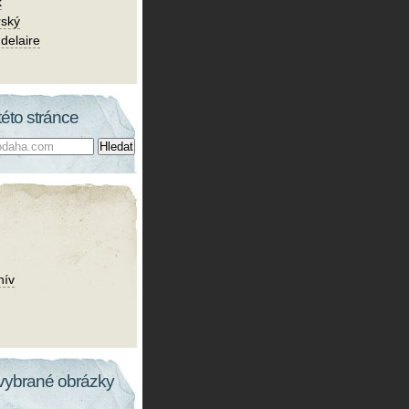
k
rský
delaire
této stránce
hív
vybrané obrázky