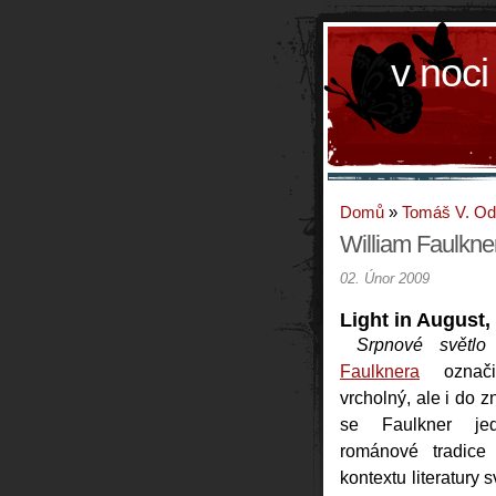
v noci
Domů
»
Tomáš V. O
William Faulkne
02. Únor 2009
Light in August,
Srpnové světlo
Faulknera
označi
vrcholný, ale i do z
se Faulkner jed
románové tradice 
kontextu literatury 