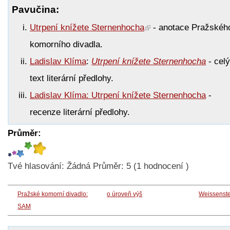
Pavučina:
Utrpení knížete Sternenhocha
- anotace Pražskéh
komorního divadla.
Ladislav Klíma
:
Utrpení knížete Sternenhocha
- celý
text literární předlohy.
Ladislav Klíma: Utrpení knížete Sternenhocha
-
recenze literární předlohy.
Průměr:
Tvé hlasování:
Žádná
Průměr:
5
(
1
hodnocení )
Pražské komorní divadlo:
o úroveň výš
Weissenste
SAM