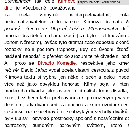
Sternenhoch
tak celé
Klímovo
Utrpení knížete Sternenhocha
dílo
je všeobecně považováno
za zcela svébytné, neinterpretovatelné, pot
nedramatizovatelné a to včetně Klímova dramatu
M
poctivý
. Přesto se
Utrpení knížete Sternenhocha
doč
mnoha divadelních dramatizací (ba bylo i zfilmováno 
Janem Němcem), avšak tyto dramatizace doposud skonči
rozpaky ne-li pocitem trapnosti, kdy se úvodní čtená
nadšení nepodařilo přenést do srozumitelné divadelní po
A i proto se
Divadlo Komedie
, respektive jeho kme
režisér David Jařab vydal zcela vlastní cestou a z půvo
Klímova textu si vybral jen několik scén a celou insce
více než jako obvyklou honoraci Klímy pojal v inten
moderního divadla jako oslavu minimalistického divadla,
kulis, bez hereckého přehrávání a s prohozeným jevišt
dějištěm, kdy diváci sedí za oponou a krom úvodní scén
celá inscenace odehrává mezi obvyklými sedadly diváků,
byly kulisy i obvyklé prostředky spojené s nasvícením s
nahrazeny tlumeným barevným světlem, které 