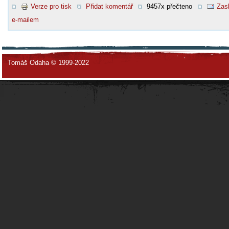
Verze pro tisk
Přidat komentář
9457x přečteno
Zasl
e-mailem
Tomáš Odaha © 1999-2022