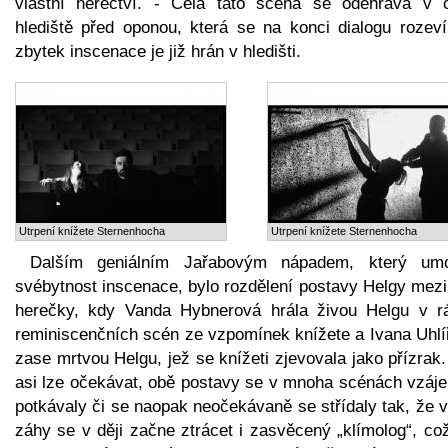
vlastní herectví. - Celá tato scéna se odehrává v č
hlediště před oponou, která se na konci dialogu rozeví
zbytek inscenace je již hrán v hledišti.
Utrpení knížete Sternenhocha
Utrpení knížete Sternenhocha
Dalším geniálním Jařabovým nápadem, který umo
svébytnost inscenace, bylo rozdělení postavy Helgy mezi
herečky, kdy Vanda Hybnerová hrála živou Helgu v r
reminiscenčních scén ze vzpomínek knížete a Ivana Uhlí
zase mrtvou Helgu, jež se knížeti zjevovala jako přízrak
asi lze očekávat, obě postavy se v mnoha scénách vzáj
potkávaly či se naopak neočekávaně se střídaly tak, že 
záhy se v ději začne ztrácet i zasvěcený „klímolog“, co