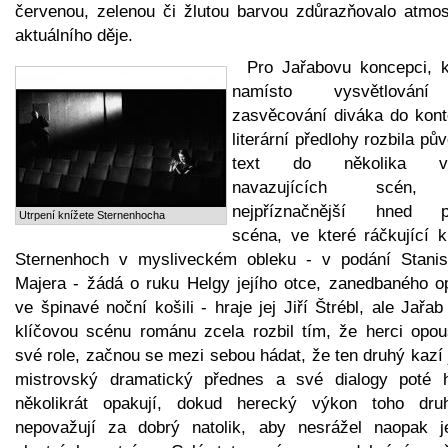
červenou, zelenou či žlutou barvou zdůrazňovalo atmos
aktuálního děje.
Pro Jařabovu koncepci, k
namísto vysvětlován
zasvěcování diváka do kont
literární předlohy rozbila pů
text do několika vo
navazujících scén,
nejpříznačnější hned p
Utrpení knížete Sternenhocha
scéna, ve které ráčkující k
Sternenhoch v mysliveckém obleku - v podání Stanis
Majera - žádá o ruku Helgy jejího otce, zanedbaného op
ve špinavé noční košili - hraje jej Jiří Štrébl, ale Jařab
klíčovou scénu románu zcela rozbil tím, že herci opouš
své role, začnou se mezi sebou hádat, že ten druhý kazí
mistrovský dramatický přednes a své dialogy poté 
několikrát opakují, dokud herecký výkon toho dru
nepovažují za dobrý natolik, aby nesrážel naopak je