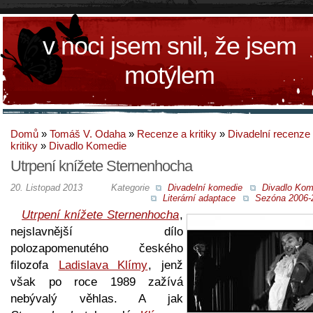
v noci jsem snil, že jsem
motýlem
Domů
»
Tomáš V. Odaha
»
Recenze a kritiky
»
Divadelní recenze
kritiky
»
Divadlo Komedie
Utrpení knížete Sternenhocha
20. Listopad 2013
Kategorie
Divadelní komedie
Divadlo Kom
Literární adaptace
Sezóna 2006-
Utrpení knížete Sternenhocha
,
nejslavnější dílo
polozapomenutého českého
filozofa
Ladislava Klímy
, jenž
však po roce 1989 zažívá
nebývalý věhlas. A jak