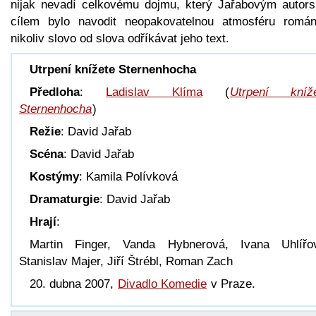
nijak nevadí celkovému dojmu, který Jařabovým autor
cílem bylo navodit neopakovatelnou atmosféru romá
nikoliv slovo od slova odříkávat jeho text.
Utrpení knížete Sternenhocha
Předloha
:
Ladislav Klíma
(
Utrpení kníž
Sternenhocha
)
Režie
: David Jařab
Scéna
: David Jařab
Kostýmy
: Kamila Polívková
Dramaturgie
: David Jařab
Hrají
:
Martin Finger, Vanda Hybnerová, Ivana Uhlířo
Stanislav Majer, Jiří Štrébl, Roman Zach
20. dubna 2007,
Divadlo Komedie
v Praze.