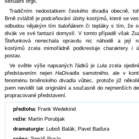
sexuální orgii.
Tradičním nedostatkem českého divadla obecně, to
Brně zvláště je podceňování úlohy kostýmů, které se ve
odbudou nějakým tím baloňákem či tepláky s tím, že se
divák ve své fantazii domyslí. V tomto případě však Zu
Štefunková nenechala opravdu nic náhodě a její n
kostýmů zcela mimořádně podkresluje charaktery i ú
postav.
Ve světle výše napsaných řádků je
Lula
zcela ojedin
představením nejen
HaDivadla
samotného, ale v kont
fenoménu brněnského divadla vůbec, protože již několik
jsem neviděl tak originální a současně do nejmenších de
propracované představení.
předloha
: Frank Wedekind
režie
: Martin Porubjak
dramaturgie
: Luboš Balák, Pavel Baďura
scéna
: Tomáš Rusín