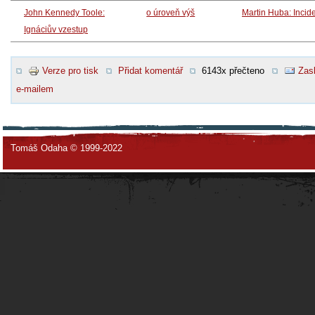
John Kennedy Toole:
o úroveň výš
Martin Huba: Incid
Ignáciův vzestup
Verze pro tisk
Přidat komentář
6143x přečteno
Zasl
e-mailem
Tomáš Odaha © 1999-2022