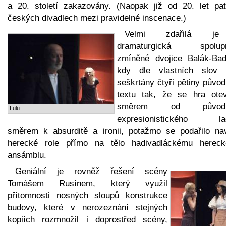
a 20. století zakazovány. (Naopak již od 20. let pat
českých divadlech mezi pravidelné inscenace.)
Velmi zdařilá j
dramaturgická spolup
zmíněné dvojice Balák-Baď
kdy dle vlastních slov 
seškrtány čtyři pětiny půvo
textu tak, že se hra otev
směrem od původn
Lulu
expresionistického la
směrem k absurditě a ironii, potažmo se podařilo nav
herecké role přímo na tělo hadivadláckému herec
ansámblu.
Geniální je rovněž řešení scény
Tomášem Rusínem, který využil
přítomnosti nosných sloupů konstrukce
budovy, které v nerozeznání stejných
kopiích rozmnožil i doprostřed scény,