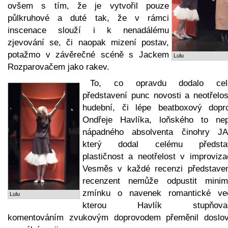
ovšem s tím, že je vytvořil pouze
půlkruhové a duté tak, že v rámci
inscenace slouží i k nenadálému
zjevování se, či naopak mizení postav,
potažmo v závěrečné scéně s Jackem
Lulu
Rozparovačem jako rakev.
To, co opravdu dodalo cel
představení punc novosti a neotřelos
hudební, či lépe beatboxový dopr
Ondřeje Havlíka, loňského to nepř
nápadného absolventa činohry J
který dodal celému představ
plastičnost a neotřelost v improviza
Vesměs v každé recenzi představen
recenzent nemůže odpustit minim
zmínku o navenek romantické več
Lulu
kterou Havlík stupňova
komentováním zvukovým doprovodem přeměnil doslo