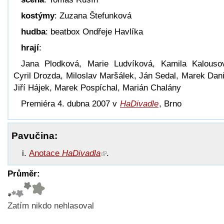
kostýmy
: Zuzana Štefunková
hudba
: beatbox Ondřeje Havlíka
hrají
:
Jana Plodková, Marie Ludvíková, Kamila Kalouso
Cyril Drozda, Miloslav Maršálek, Ján Sedal, Marek Dani
Jiří Hájek, Marek Pospíchal, Marián Chalány
Premiéra 4. dubna 2007 v
HaDivadle
, Brno
Pavučina:
Anotace
HaDivadla
.
Průměr:
Zatím nikdo nehlasoval