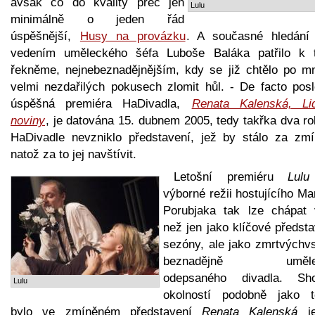
avšak co do kvality přec jen
Lulu
minimálně o jeden řád
úspěšnější,
Husy na provázku
. A současné hledání
vedením uměleckého šéfa Luboše Baláka patřilo k 
řekněme, nejnebeznadějnějším, kdy se již chtělo po m
velmi nezdařilých pokusech zlomit hůl. - De facto posl
úspěšná premiéra HaDivadla,
Renata Kalenská, Li
noviny
, je datována 15. dubnem 2005, tedy takřka dva ro
HaDivadle nevzniklo představení, jež by stálo za zmí
natož za to jej navštívit.
Letošní premiéru
Lulu
výborné režii hostujícího Ma
Porubjaka tak lze chápat 
než jen jako klíčové předst
sezóny, ale jako zmrtvýchvs
beznadějně uměle
odepsaného divadla. Sh
Lulu
okolností podobně jako 
bylo ve zmíněném představení
Renata Kalenská
je