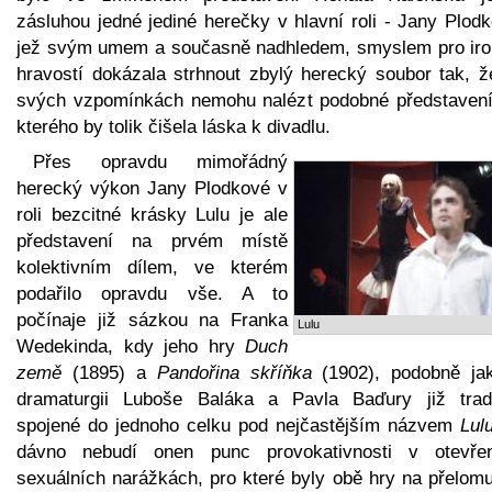
zásluhou jedné jediné herečky v hlavní roli - Jany Plod
jež svým umem a současně nadhledem, smyslem pro iron
hravostí dokázala strhnout zbylý herecký soubor tak, ž
svých vzpomínkách nemohu nalézt podobné představení
kterého by tolik čišela láska k divadlu.
Přes opravdu mimořádný
herecký výkon Jany Plodkové v
roli bezcitné krásky Lulu je ale
představení na prvém místě
kolektivním dílem, ve kterém
podařilo opravdu vše. A to
počínaje již sázkou na Franka
Lulu
Wedekinda, kdy jeho hry
Duch
země
(1895) a
Pandořina skříňka
(1902), podobně ja
dramaturgii Luboše Baláka a Pavla Baďury již trad
spojené do jednoho celku pod nejčastějším názvem
Lul
dávno nebudí onen punc provokativnosti v otevře
sexuálních narážkách, pro které byly obě hry na přelomu