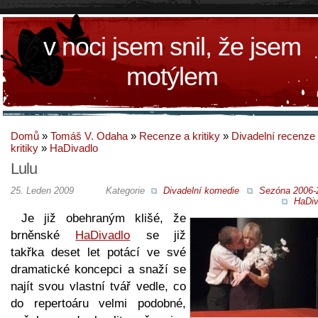
v noci jsem snil, že jsem
motýlem
Domů
»
Tomáš V. Odaha
»
Recenze a kritiky
»
Divadelní recenze
kritiky
»
HaDivadlo
Lulu
25. Leden 2009
Kategorie
Divadelní komedie
Sezóna 2006-
HaDiv
Je již obehraným klišé, že
brněnské
HaDivadlo
se již
takřka deset let potácí ve své
dramatické koncepci a snaží se
najít svou vlastní tvář vedle, co
do repertoáru velmi podobné,