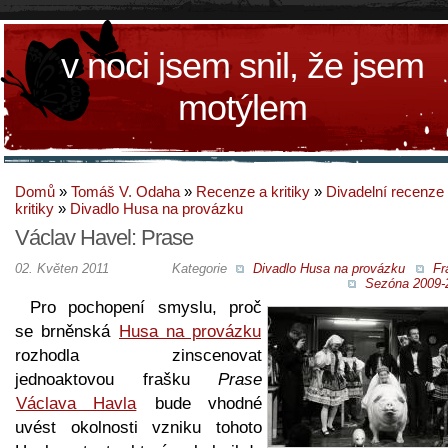
v noci jsem snil, že jsem
motýlem
Domů
»
Tomáš V. Odaha
»
Recenze a kritiky
»
Divadelní recenze
kritiky
»
Divadlo Husa na provázku
Václav Havel: Prase
02. Květen 2011
Kategorie
Divadlo Husa na provázku
Fr
Sezóna 2009-
Pro pochopení smyslu, proč
se brněnská
Husa na provázku
rozhodla zinscenovat
jednoaktovou frašku
Prase
Václava Havla
bude vhodné
uvést okolnosti vzniku tohoto