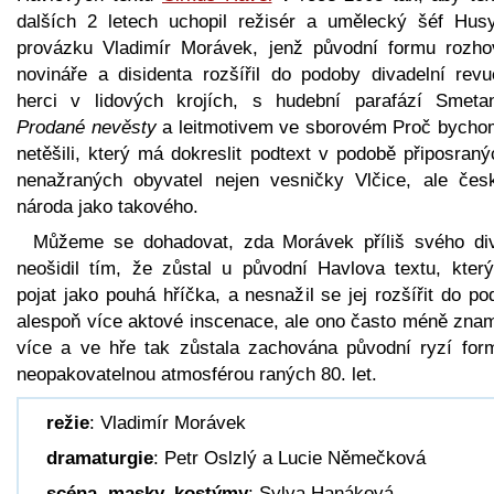
dalších 2 letech uchopil režisér a umělecký šéf Hus
provázku Vladimír Morávek, jenž původní formu rozho
novináře a disidenta rozšířil do podoby divadelní revu
herci v lidových krojích, s hudební parafází Smeta
Prodané nevěsty
a leitmotivem ve sborovém Proč bycho
netěšili, který má dokreslit podtext v podobě připosran
nenažraných obyvatel nejen vesničky Vlčice, ale čes
národa jako takového.
Můžeme se dohadovat, zda Morávek příliš svého di
neošidil tím, že zůstal u původní Havlova textu, který
pojat jako pouhá hříčka, a nesnažil se jej rozšířit do p
alespoň více aktové inscenace, ale ono často méně zna
více a ve hře tak zůstala zachována původní ryzí for
neopakovatelnou atmosférou raných 80. let.
režie
: Vladimír Morávek
dramaturgie
: Petr Oslzlý a Lucie Němečková
scéna, masky, kostýmy
: Sylva Hanáková