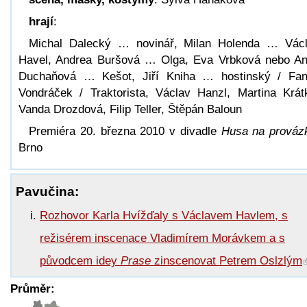
hrají
:
Michal Dalecký … novinář, Milan Holenda … Vác
Havel, Andrea Buršová … Olga, Eva Vrbková nebo A
Duchaňová … Kešot, Jiří Kniha … hostinský / Fa
Vondráček / Traktorista, Václav Hanzl, Martina Krát
Vanda Drozdová, Filip Teller, Štěpán Baloun
Premiéra 20. března 2010 v divadle
Husa na prováz
Brno
Pavučina:
Rozhovor Karla Hvížďaly s Václavem Havlem, s
režisérem inscenace Vladimírem Morávkem a s
původcem idey
Prase
zinscenovat Petrem Oslzlým
Průměr: