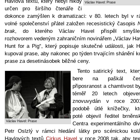
Havlova textu, který nebyl nikdy
Václav Havel: Prase
určen pro širšího čtenáře či
dokonce zamýšlen k dramatizaci: v 80. letech byl v r
volné společenství přátel založen recesistický časopis
brak
, do kterého Václav Havel přispěl smyšl
rozhovorem vedeným zahraničním novinářem „Václav Hav
Hunt for a Pig“, který popisuje skutečné události, jak 
kupoval prase, aby nakonec po týden trvajícím shánění k
prase za desetinásobek běžné ceny.
Tento satirický text, kte
bere na paškál čes
připosranost a chamtivost b
téměř 20 letech objev
znovuvydán v roce 20
podobě útlé knížečky, kt
poté objevil ředitel brněns
Václav Havel: Prase
Centra experimentálního div
Petr Oslzlý v rámci hledání látky pro scénickou kol
Havlových textů
Cirkus Havel
v roce 2008 tak, aby tex