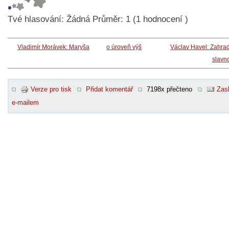
Tvé hlasování:
Žádná
Průměr:
1
(
1
hodnocení )
Vladimír Morávek: Maryša
o úroveň výš
Václav Havel: Zahra
slavn
Verze pro tisk
Přidat komentář
7198x přečteno
Zasl
e-mailem