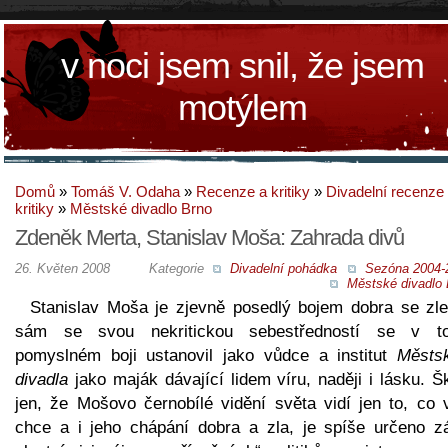
v noci jsem snil, že jsem
motýlem
Domů
»
Tomáš V. Odaha
»
Recenze a kritiky
»
Divadelní recenze
kritiky
»
Městské divadlo Brno
Zdeněk Merta, Stanislav Moša: Zahrada divů
26. Květen 2008
Kategorie
Divadelní pohádka
Sezóna 2004-
Městské divadlo 
Stanislav Moša je zjevně posedlý bojem dobra se zl
sám se svou nekritickou sebestředností se v t
pomyslném boji ustanovil jako vůdce a institut
Městs
divadla
jako maják dávající lidem víru, naději i lásku. Š
jen, že Mošovo černobílé vidění světa vidí jen to, co v
chce a i jeho chápání dobra a zla, je spíše určeno z