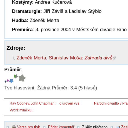
Kostýmy:
Andrea Kučerová
Dramaturgie:
Jiří Záviš a Ladislav Stýblo
Hudba:
Zdeněk Merta
Premiéra
: 3. prosince 2004 v Městském divadle Brno
Zdroje:
Zdeněk Merta, Stanislav Moša:
Zahrada divů
Průměr:
Tvé hlasování:
Žádná
Průměr:
3.4
(
5
hlasů)
Ray Cooney, John Chapman:
o úroveň výš
Národní divadlo v Pr
Vydrž miláčku!
Verze pro tisk
Přidat komentář
7140x přečteno
Zasl