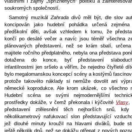
vlastními i zájmy „spřízněných“ politiků a zainteresova
soukromých společností.
Samotný muzikál
Zahrada divů
měl být, dle slov aut
koncipován jako hudební pohádka určená zejména
předškolní děti, avšak vzhledem k tomu, že předsta
končí po desáté večer a navíc jsou téměř všechna z
plánovaných představení, než se krám sbalí, určena
majitele ročního předplatného, nebyla ona představa pon
dotažena do konce, byť představení slaboduc
infantilnostmi jen sršelo a věřím, že nejedno čtyřleté dí
bylo megalomanskou koncepcí scény a kostýmů fascinov
protože takovéto náklady si nemůže dovolit ani výpr
německé koprodukce. Ale krom ukázek, co všechno 
Hudební scéna se svými nejmodernějšími technic
prostředky dokáže, v čemž překonala i kýčovité
Vlasy
,
představení ztělesnění těch nejhorších snů, kd
několikametrový nafukovací slon představující vzducho
jež dlouhé minuty kroužil na hlavami diváků, bude str
ještě několik dnů, než se dokážu otřepat z nových pozna