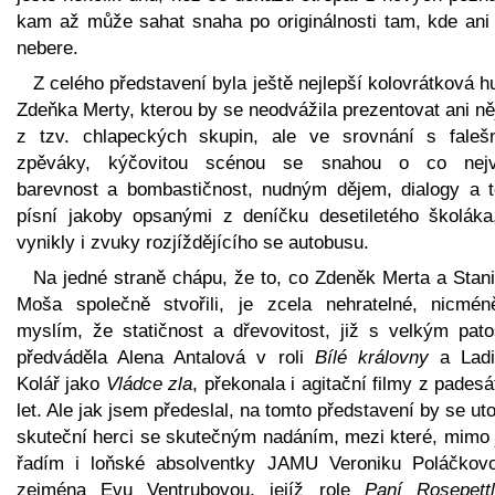
kam až může sahat snaha po originálnosti tam, kde ani 
nebere.
Z celého představení byla ještě nejlepší kolovrátková 
Zdeňka Merty, kterou by se neodvážila prezentovat ani n
z tzv. chlapeckých skupin, ale ve srovnání s faleš
zpěváky, kýčovitou scénou se snahou o co nejv
barevnost a bombastičnost, nudným dějem, dialogy a t
písní jakoby opsanými z deníčku desetiletého školáka
vynikly i zvuky rozjíždějícího se autobusu.
Na jedné straně chápu, že to, co Zdeněk Merta a Stani
Moša společně stvořili, je zcela nehratelné, nicmén
myslím, že statičnost a dřevovitost, již s velkým pat
předváděla Alena Antalová v roli
Bílé královny
a Ladi
Kolář jako
Vládce zla
, překonala i agitační filmy z pades
let. Ale jak jsem předeslal, na tomto představení by se utop
skuteční herci se skutečným nadáním, mezi které, mimo j
řadím i loňské absolventky JAMU Veroniku Poláčkov
zejména Evu Ventrubovou, jejíž role
Paní Rosepett