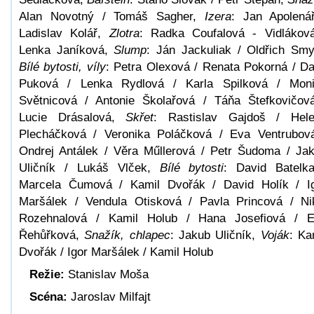
Alan Novotný / Tomáš Sagher,
Izera
: Jan Apolená
Ladislav Kolář,
Zlotra
: Radka Coufalová - Vidlákov
Lenka Janíková,
Slump
: Ján Jackuliak / Oldřich Smy
Bílé bytosti, víly
: Petra Olexová / Renata Pokorná / D
Puková / Lenka Rydlová / Karla Spilková / Mon
Světnicová / Antonie Školařová / Táňa Štefkovičov
Lucie Drásalová,
Skřet
: Rastislav Gajdoš / Hel
Plecháčková / Veronika Poláčková / Eva Ventrubov
Ondrej Antálek / Věra Műllerová / Petr Šudoma / Ja
Uličník / Lukáš Vlček,
Bílé bytosti
: David Batelk
Marcela Čumová / Kamil Dvořák / David Holík / I
Maršálek / Vendula Otisková / Pavla Princová / Ni
Rozehnalová / Kamil Holub / Hana Josefiová / 
Řehůřková,
Snažík, chlapec
: Jakub Uličník,
Voják
: Ka
Dvořák / Igor Maršálek / Kamil Holub
Režie:
Stanislav Moša
Scéna:
Jaroslav Milfajt