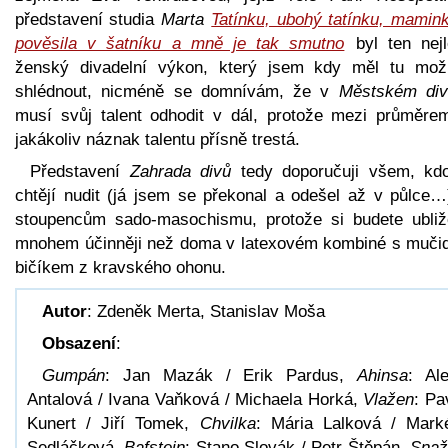
představení studia
Marta
Tatínku, ubohý tatínku, mamink
pověsila v šatníku a mně je tak smutno
byl ten nejl
ženský divadelní výkon, který jsem kdy měl tu mož
shlédnout, nicméně se domnívám, že v
Městském div
musí svůj talent odhodit v dál, protože mezi průměre
jakákoliv náznak talentu přísně trestá.
Představení
Zahrada divů
tedy doporučuji všem, kd
chtějí nudit (já jsem se překonal a odešel až v půlce…)
stoupencům sado-masochismu, protože si budete ubliž
mnohem účinněji než doma v latexovém kombiné s mučid
bičíkem z kravského ohonu.
Autor
: Zdeněk Merta, Stanislav Moša
Obsazení
:
Gumpán
: Jan Mazák / Erik Pardus,
Ahinsa
: Al
Antalová / Ivana Vaňková / Michaela Horká,
Vlažen
: Pa
Kunert / Jiří Tomek,
Chvilka
: Mária Lalková / Mark
Sedláčková,
Bafstein
: Stano Slovák / Petr Štěpán,
Snaž