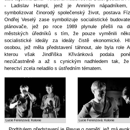
- Ladislav Hampl, jenž je Anniným nápadníkem
symbolizovat činorodý společenský život, postava Fíz
Ondřej Veselý zase symbolizuje socialistické budovate
plánovače, jež po roce 1989 plynule přešli na d
městských úředníků s tím, že pouze vyměnili někd
socialistické ideály za ideály čistě ekonomické. Hl
osobou, jež měla představení táhnout, ale byla role A
kterou však Jindřiška Křivánková podala pon
nezúčastněně a až s cynickým nadhledem tak, že 
herectví zcela neladilo s ústředním tématem.
Lucie Ferenzová: Kolonie
Lucie Ferenzová: Kolonie
Podtitulem představení je
Revue o paměti
, jež má evok