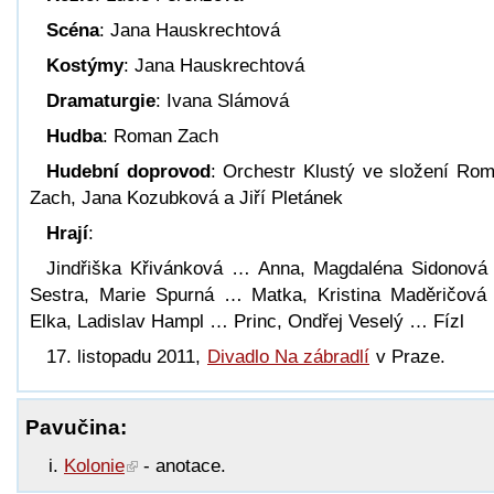
Scéna
: Jana Hauskrechtová
Kostýmy
: Jana Hauskrechtová
Dramaturgie
: Ivana Slámová
Hudba
: Roman Zach
Hudební doprovod
: Orchestr Klustý ve složení Ro
Zach, Jana Kozubková a Jiří Pletánek
Hrají
:
Jindřiška Křivánková … Anna, Magdaléna Sidonov
Sestra, Marie Spurná … Matka, Kristina Maděričov
Elka, Ladislav Hampl … Princ, Ondřej Veselý … Fízl
17. listopadu 2011,
Divadlo Na zábradlí
v Praze.
Pavučina:
Kolonie
- anotace.