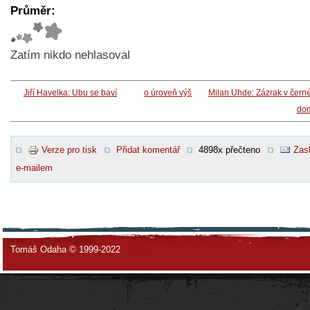
Průměr:
Zatím nikdo nehlasoval
Jiří Havelka: Ubu se baví
o úroveň výš
Milan Uhde: Zázrak v čer
do
Verze pro tisk
Přidat komentář
4898x přečteno
Zasl
e-mailem
Tomáš Odaha © 1999-2022