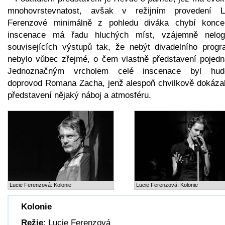
mnohovrstevnatost, avšak v režijním provedení L
Ferenzové minimálně z pohledu diváka chybí konce
inscenace má řadu hluchých míst, vzájemně nelog
souvisejících výstupů tak, že nebýt divadelního progr
nebylo vůbec zřejmé, o čem vlastně představení pojedn
Jednoznačným vrcholem celé inscenace byl hud
doprovod Romana Zacha, jenž alespoň chvilkově dokázal
představení nějaký náboj a atmosféru.
Lucie Ferenzová: Kolonie
Lucie Ferenzová: Kolonie
Kolonie
Režie
: Lucie Ferenzová