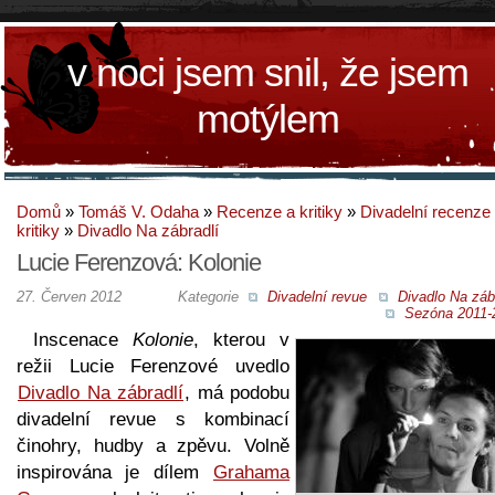
v noci jsem snil, že jsem
motýlem
Domů
»
Tomáš V. Odaha
»
Recenze a kritiky
»
Divadelní recenze
kritiky
»
Divadlo Na zábradlí
Lucie Ferenzová: Kolonie
27. Červen 2012
Kategorie
Divadelní revue
Divadlo Na záb
Sezóna 2011-
Inscenace
Kolonie
, kterou v
režii Lucie Ferenzové uvedlo
Divadlo Na zábradlí
, má podobu
divadelní revue s kombinací
činohry, hudby a zpěvu. Volně
inspirována je dílem
Grahama