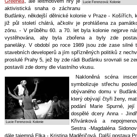
Greenea
, ale leitmotivem hry je
Lucie Ferenzová: Kolonie
aktivistická snaha o záchranu
Buďánky, někdejší dělnické kolonie v Praze - Košířích, 
již půl století chátrá, ačkoliv je prohlášena za památk
zónu. - V průběhu 60. a 70. let byla kolonie nejprve ná
vystěhována, aby byla zbořena a byly zde posta
paneláky. V období po roce 1989 jsou zde zase silné t
stavebních developerů a jím spřízněných politiků z nech
proslulé Prahy 5, jež by zde rádi Buďánku srovnali se z
postavili zde domy dle vlastního vkusu.
Nakloněná scéna insce
symbolizuje střechu posled
obývaného domu v Buďánk
který obývají čtyři ženy, ma
podání Marie Spurné, její
dospělé dcery Anna - Jindř
Křivánková a nepojmeno
Lucie Ferenzová: Kolonie
Sestra -Magdaléna Sidonov
dále tajemná Elka - Kristina Maděričová. Další postava P