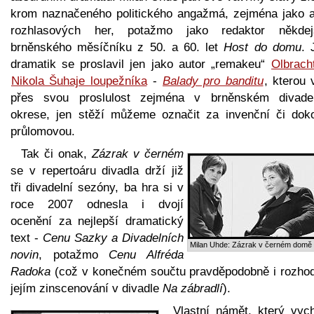
krom naznačeného politického angažmá, zejména jako a
rozhlasových her, potažmo jako redaktor někdej
brněnského měsíčníku z 50. a 60. let
Host do domu
. 
dramatik se proslavil jen jako autor „remakeu“
Olbrach
Nikola Šuhaje loupežníka
-
Balady pro banditu
, kterou 
přes svou proslulost zejména v brněnském divade
okrese, jen stěží můžeme označit za invenční či dok
průlomovou.
Tak či onak,
Zázrak v černém
se v repertoáru divadla drží již
tři divadelní sezóny, ba hra si v
roce 2007 odnesla i dvojí
ocenění za nejlepší dramatický
text -
Cenu Sazky a Divadelních
Milan Uhde: Zázrak v černém domě
novin
, potažmo
Cenu Alfréda
Radoka
(což v konečném součtu pravděpodobně i rozhod
jejím zinscenování v divadle
Na zábradlí
).
Vlastní námět, který vych