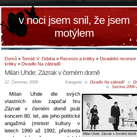
v noci jsem snil, že jsem
motýlem
Domů
»
Tomáš V. Odaha
»
Recenze a kritiky
»
Divadelní recenze
kritiky
»
Divadlo Na zábradlí
Milan Uhde: Zázrak v černém domě
12. Červenec 2009
Kategorie
Divadlo Na zábradlí
D
Sezóna 2006-
Milan Uhde dle svých
vlastních slov započal hru
Zázrak v černém domě
psát
koncem 80. let, ale jeho politické
angažmá (ministr kultury v
letech 1990 až 1992, předseda
Milan Uhde: Zázrak v černém domě