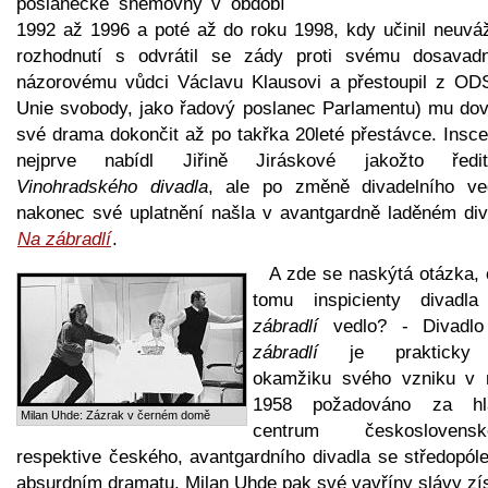
poslanecké sněmovny v období
1992 až 1996 a poté až do roku 1998, kdy učinil neuvá
rozhodnutí s odvrátil se zády proti svému dosavad
názorovému vůdci Václavu Klausovi a přestoupil z OD
Unie svobody, jako řadový poslanec Parlamentu) mu dovo
své drama dokončit až po takřka 20leté přestávce. Insce
nejprve nabídl Jiřině Jiráskové jakožto ředit
Vinohradského divadla
, ale po změně divadelního ve
nakonec své uplatnění našla v avantgardně laděném div
Na zábradlí
.
A zde se naskýtá otázka, 
tomu inspicienty divad
zábradlí
vedlo? - Divadl
zábradlí
je prakticky
okamžiku svého vzniku v 
1958 požadováno za hl
Milan Uhde: Zázrak v černém domě
centrum československ
respektive českého, avantgardního divadla se středopól
absurdním dramatu. Milan Uhde pak své vavříny slávy zís