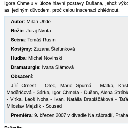
Igora Chmelu v úloze hlavní postavy Dušana, jehož výko
asi jediným důvodem, proč celou inscenaci zhlédnout.
Autor
: Milan Uhde
Režie
: Juraj Nvota
Scéna
: Tomáš Rusín
Kostýmy
: Zuzana Štefunková
Hudba
: Michal Novinski
Dramaturgie
: Ivana Slámová
Obsazení
:
Jiří Ornest - Otec, Marie Spurná - Matka, Krist
Maděričová - Šárka, Igor Chmela - Dušan, Alena Štrébl
- Viťka, Leoš Noha - Ivan, Natália Drabiščáková - Taťá
Miloslav Mejzlík - Soused
Premiéra
: 9. březen 2007 v divadle Na zábradlí, Praha