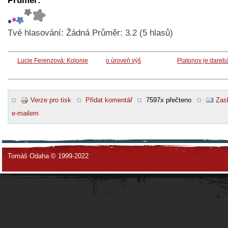
Průměr:
Tvé hlasování:
Žádná
Průměr:
3.2
(
5
hlasů)
Lucie Ferenzová: Kolonie
o úroveň výš
Platonov je dareb
Verze pro tisk
Přidat komentář
7597x přečteno
Zasl
e-mailem
Tomáš Odaha © 1999-2022