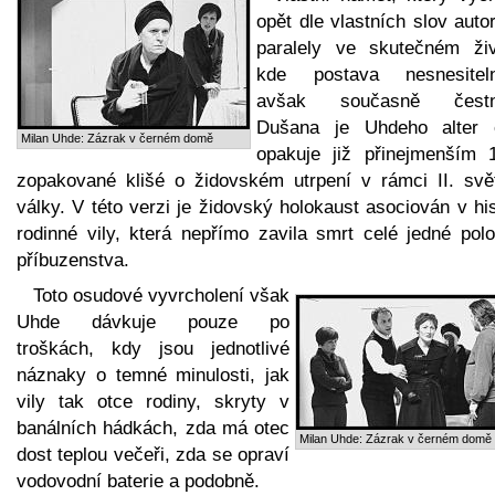
opět dle vlastních slov auto
paralely ve skutečném živ
kde postava nesnesitel
avšak současně čestn
Dušana je Uhdeho alter 
Milan Uhde: Zázrak v černém domě
opakuje již přinejmenším 
zopakované klišé o židovském utrpení v rámci II. svě
války. V této verzi je židovský holokaust asociován v his
rodinné vily, která nepřímo zavila smrt celé jedné polo
příbuzenstva.
Toto osudové vyvrcholení však
Uhde dávkuje pouze po
troškách, kdy jsou jednotlivé
náznaky o temné minulosti, jak
vily tak otce rodiny, skryty v
banálních hádkách, zda má otec
Milan Uhde: Zázrak v černém domě
dost teplou večeři, zda se opraví
vodovodní baterie a podobně.