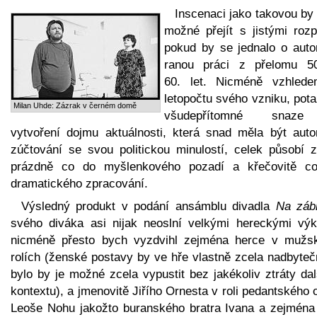
Inscenaci jako takovou by
možné přejít s jistými rozp
pokud by se jednalo o auto
ranou práci z přelomu 5
60. let. Nicméně vzhled
letopočtu svého vzniku, pot
Milan Uhde: Zázrak v černém domě
všudepřítomné snaz
vytvoření dojmu aktuálnosti, která snad měla být auto
zúčtování se svou politickou minulostí, celek působí z
prázdně co do myšlenkového pozadí a křečovitě c
dramatického zpracování.
Výsledný produkt v podání ansámblu divadla
Na zábr
svého diváka asi nijak neoslní velkými hereckými výk
nicméně přesto bych vyzdvihl zejména herce v mužs
rolích (ženské postavy by ve hře vlastně zcela nadbyteč
bylo by je možné zcela vypustit bez jakékoliv ztráty da
kontextu), a jmenovitě Jiřího Ornesta v roli pedantského 
Leoše Nohu jakožto buranského bratra Ivana a zejména