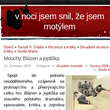
v noci jsem snil, že jsem
motýlem
Domů
»
Tomáš V. Odaha
»
Recenze a kritiky
»
Divadelní recenze
kritiky
»
Studio Marta
Mouchy, Blázen a jeptiška
13. Červenec 2009
Kategorie
Divadelní komedie
Sezóna 2008-
Studio M
Spojit do jednoho
neoddělitelného, vzájemně se
prolínajícího a překrývajícího
celku hru
Blázen a jeptiška
od
slavného polského dramatika,
spisovatele, kritika a zejména