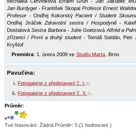
Michaela Červinková
Efraim Grün
- Jan Jakubec
MU
Jan Burdygel
- František Skopal
Profesor Ernest Walldor
Profesor
- Ondřej Kokorský
Pacient / Student Skoum
Ondřej Jiráček
Zdravotní sestra / Hospodyně
- Kateř
Dostalová
Sestra Barbora
- Julie Goetzová
Alfréd a Paf
zřízenci / První a druhý student
- Tomáš Soldán, Petr 
Kryštof
Premiéra
: 1. února 2009 ve
Studiu Marta
, Brno
Pavučina:
Fotogalerie z představení č. I.
.
Fotogalerie z představení č. II.
.
Průměr:
Tvé hlasování:
Žádná
Průměr:
5
(
1
hodnocení )