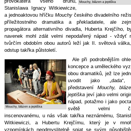
provokatéra všeho druhu,
Mouchy, blázen a jeptiška
Stanislawa Ignacy Witkiewicze,
a jednoaktovou hříčku
Mouchy
českého divadelního režis
příležitostného dramatika a překladatele, ale zej
propagátora alternativního divadla, Huberta Krejčího, b
navenek mohl zdát velmi nepodařený nápad - vždyť 
tvůrčím obdobím obou autorů leží jak II. světová válka,
odstup takřka půlstoletí.
Ale při podrobnějším ohle
koncepce a uměleckého vyz
obou dramatiků, jež lze jed
uvodit jako „dada“,
představení
Mouchy, bláz
jeptiška
jeví jako velmi origi
nápad, potažmo i jako pocta
Mouchy, blázen a jeptiška
světě velmi ča
inscenovanému, u nás však takřka neznámému, Stanis
Witkiewiczi, a Hubertu Krejčímu, který je v mno
vzpomínkách neodmyslitelně spjat se svým působišt