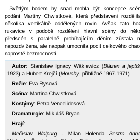
Světlým bodem by snad mohla být koncepce scé
podání Martiny Chwistkové, která představení rozdělil
několika vertikálně oddělených rovin. Avšak tato ho
rukavice v podobě rozdělení hlavní scény do něko
předscén s paralelně probíhajícím děním zůstala n
nepozdvižena, ale naopak umocnila pocit celkového chao
naprosté bezmocnosti.
Autor
: Stanislaw Ignacy Witkiewicz (
Blázen a jepti
1923) a Hubert Krejčí (
Mouchy
, přibližně 1967-1971)
Režie
: Eva Rysová
Scéna
: Martina Chwistková
Kostýmy
: Petra Vencelidesová
Dramaturgie
: Mikuláš Bryan
Hrají
:
Mečislav Walpurg
- Milan Holenda
Sestra Ann