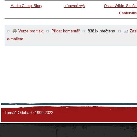
Martin Crimp: Story
o úroveň výš
Oscar Wilde: Straši
Cantervill
Verze pro tisk
Přidat komentář
8381x přečteno
Zasl
e-mailem
Tomáš Odaha © 1999-2022