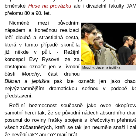
brněnské
Huse na provázku
ale i divadelní fakulty JA
přelomu 80 a 90. let.
Nicméně mezi původním
nápadem a konečnou realizací
leží dlouhá a strastiplná cesta,
která v tomto případě skončila
již někde v půli. - Režijní
koncepci Evy Rysové lze za
obstojnou označit jen v úvodní
Mouchy, blázen a jeptiška
části
Mouchy
, část druhou
Blázen a jeptiška
pak lze označit jen jako cha
nejvýznamnějším dramatickou scénou v podobě k
představení.
Režijní bezmocnost současně jako ovce okopírova
samotní herci tak, že se původní nádech absurdního dra
posunul do roviny frašky spojené s křečovitým přehráv
všech zúčastněných, kteří se tak jen neuměle snažili za
že nevědí jak? ani co? mají hrát.