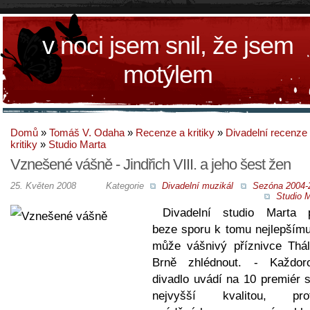
v noci jsem snil, že jsem
motýlem
Domů
»
Tomáš V. Odaha
»
Recenze a kritiky
»
Divadelní recenze
kritiky
»
Studio Marta
Vznešené vášně - Jindřich VIII. a jeho šest žen
25. Květen 2008
Kategorie
Divadelní muzikál
Sezóna 2004-
Studio M
Divadelní studio Marta p
beze sporu k tomu nejlepšímu
může vášnivý příznivce Thál
Brně zhlédnout. - Každor
divadlo uvádí na 10 premiér s
nejvyšší kvalitou, pro