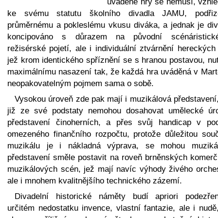
uváděné hry se nemusí, vzhl
ke svému statutu školního divadla JAMU, podřiz
průměrnému a pokleslému vkusu diváka, a jednak je div
koncipováno s důrazem na původní scénáristic
režisérské pojetí, ale i individuální ztvárnění hereckých 
jež krom identického spříznění se s hranou postavou, nut
maximálnímu nasazení tak, že každá hra uváděná v Martě
neopakovatelným pojmem sama o sobě.
Vysokou úroveň zde pak mají i muzikálová představení,
již ze své podstaty nemohou dosahovat umělecké úr
představení činoherních, a přes svůj handicap v po
omezeného finančního rozpočtu, protože důležitou souč
muzikálu je i nákladná výprava, se mohou muziká
představení směle postavit na roveň brněnských komerč
muzikálových scén, jež mají navíc výhody živého orches
ale i mnohem kvalitnějšího technického zázemí.
Divadelní historické náměty budí apriori podezře
určitém nedostatku invence, vlastní fantazie, ale i nudě