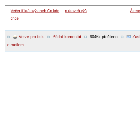
Večer tříkrálový aneb Co kdo
o úroveň výš
Átreo
chce
Verze pro tisk
Přidat komentář
6046x přečteno
Zasl
e-mailem