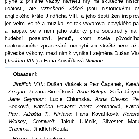
plyne z přílišné vazby námětu hry na skutečné histor
události, ale
Vznešené vášně
jsou historickými o
anglického krále Jindřicha VIII. a jeho šesti žen inspir
jen velmi volně a muzikál se tak vyvaroval obvyklého pa
a naopak se v něm jeho autorky plně soustředily na 
hudební poselství, jemuž, krom zcela původní
neokoukaného zpracování, nechybí ani skvělé herecké a
pěvecké výkony, mezi nimiž vynikají zejména Dušan Vit
(
Jindřich VIII.
) a Hana Kovaříková
Niniane
.
Obsazení
:
Jindřich VIII.
: Dušan Vitázek a Petr Čagánek,
Kateř
Aragon
: Zuzana Šimečková,
Anna Boleyn
: Soňa Jányo
Jane Seymour
: Lucie Chlumská,
Anna Cleves
: Pe
Beoková,
Kateřina Howard
: Aneta Zemanová,
Kateř
Parr
,
Alžběta T.
,
Niniane
: Hana Kovaříková,
Konstá
Wolsey
,
Cromwell
: Jakub Uličník, Silvester Matu
Crammer
: Jindřich Kotula
Režie:
Jana Janěková