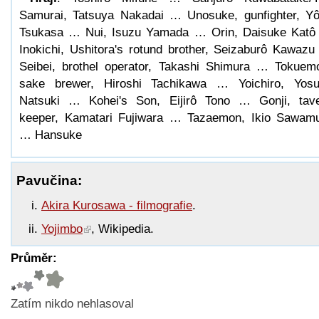
Samurai, Tatsuya Nakadai … Unosuke, gunfighter, Y
Tsukasa … Nui, Isuzu Yamada … Orin, Daisuke Kat
Inokichi, Ushitora's rotund brother, Seizaburô Kawaz
Seibei, brothel operator, Takashi Shimura … Tokuem
sake brewer, Hiroshi Tachikawa … Yoichiro, Yos
Natsuki … Kohei's Son, Eijirô Tono … Gonji, tav
keeper, Kamatari Fujiwara … Tazaemon, Ikio Sawam
… Hansuke
Pavučina:
Akira Kurosawa - filmografie
.
Yojimbo
, Wikipedia.
Průměr:
Zatím nikdo nehlasoval