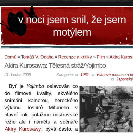
v noci jsem snil, že jsem
motýlem
Domů
»
Tomáš V. Odaha
»
Recenze a kritiky
»
Film
»
Akira Kuro
Akira Kurosawa: Tělesná stráž/Yojimbo
21. Leden 2009
Kategorie
1961
Filmové recenze a kr
Japonský 
Byť je
Yojimbo
oslavován co
do filmové kvality, skvělého
snímání kamerou, hereckého
výkonu Toshirô Mifuneho v
hlavní roli, potažmo mistrovské
režie ale i námětu a scénáře
Akiry Kurosawy
, bývá často, a