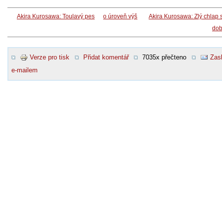
Akira Kurosawa: Toulavý pes
o úroveň výš
Akira Kurosawa: Zlý chlap 
dob
Verze pro tisk
Přidat komentář
7035x přečteno
Zasl
e-mailem