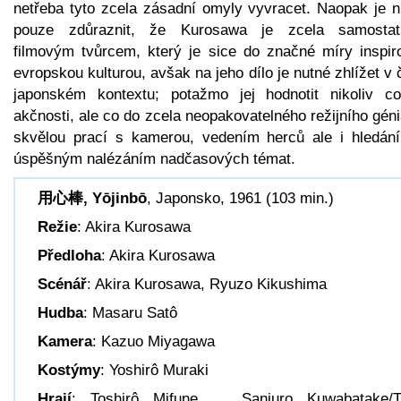
netřeba tyto zcela zásadní omyly vyvracet. Naopak je n
pouze zdůraznit, že Kurosawa je zcela samosta
filmovým tvůrcem, který je sice do značné míry inspir
evropskou kulturou, avšak na jeho dílo je nutné zhlížet v 
japonském kontextu; potažmo jej hodnotit nikoliv c
akčnosti, ale co do zcela neopakovatelného režijního gén
skvělou prací s kamerou, vedením herců ale i hledán
úspěšným nalézáním nadčasových témat.
用心棒, Yōjinbō
, Japonsko, 1961 (103 min.)
Režie
: Akira Kurosawa
Předloha
: Akira Kurosawa
Scénář
: Akira Kurosawa, Ryuzo Kikushima
Hudba
: Masaru Satô
Kamera
: Kazuo Miyagawa
Kostýmy
: Yoshirô Muraki
Hrají
: Toshirô Mifune … Sanjuro Kuwabatake/