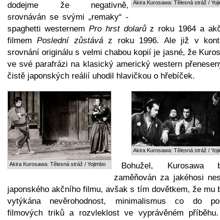
Akira Kurosawa: Tělesná stráž / Yoj
dodejme že negativně,
srovnáván se svými „remaky“ -
spaghetti westernem
Pro hrst dolarů
z roku 1964 a ak
filmem
Poslední zůstává
z roku 1996. Ale již v kont
srovnání originálu s velmi chabou kopií je jasné, že Kur
ve své parafrázi na klasický americký western přenesen
čistě japonských reálií uhodil hlavičkou o hřebíček.
Akira Kurosawa: Tělesná stráž / Yoj
Akira Kurosawa: Tělesná stráž / Yojimbo
Bohužel, Kurosawa b
zaměňován za jakéhosi nes
japonského akčního filmu, avšak s tím dovětkem, že mu 
vytýkána nevěrohodnost, minimalismus co do pou
filmových triků a rozvleklost ve vyprávěném příběhu.