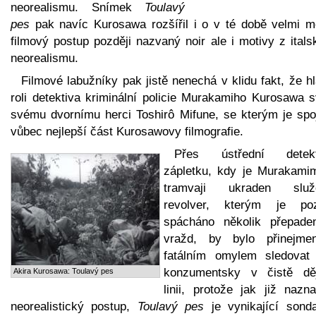
neorealismu. Snímek
Toulavý
pes
pak navíc Kurosawa rozšířil i o v té době velmi m
filmový postup později nazvaný noir ale i motivy z ital
neorealismu.
Filmové labužníky pak jistě nenechá v klidu fakt, že h
roli detektiva kriminální policie Murakamiho Kurosawa s
svému dvornímu herci Toshirô Mifune, se kterým je spo
vůbec nejlepší část Kurosawovy filmografie.
Přes ústřední detekt
zápletku, kdy je Murakami
tramvaji ukraden služ
revolver, kterým je poz
spácháno několik přepade
vražd, by bylo přinejme
fatálním omylem sledovat 
konzumentsky v čistě dě
Akira Kurosawa: Toulavý pes
linii, protože jak již nazn
neorealistický postup,
Toulavý pes
je vynikající sond