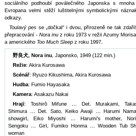
sociálního podhoubí poválečného Japonska s mnoha
Evropana velmi stěží luštitelnými symbolickými názna
odkazy.
Toulavý pes
se „dočkal“ i dvou, přirozeně ne tak zdaři
přepracování -
Nora inu
z roku 1973 v režii Azumy Morisa
a amerického
Too Much Sleep
z roku 1997.
野良犬, Nora inu
, Japonsko, 1949 (122 min.)
Režie
: Akira Kurosawa
Scénář
: Ryuzo Kikushima, Akira Kurosawa
Hudba
: Fumio Hayasaka
Kamera
: Asakazu Nakai
Hrají
: Toshirô Mifune … Det. Murakami, Taka
Shimura … Det. Sato, Keiko Awaji … Harumi Nama
showgirl, Eiko Miyoshi … Harumi's mother, Nor
Sengoku … Girl, Fumiko Honma … Wooden Tub Sh
woman