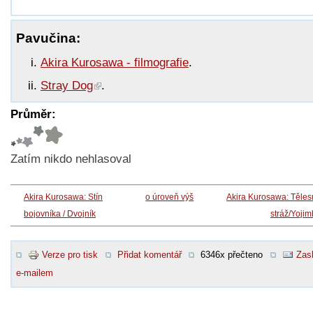
Pavučina:
Akira Kurosawa - filmografie
.
Stray Dog
.
Průměr:
Zatím nikdo nehlasoval
Akira Kurosawa: Stín
o úroveň výš
Akira Kurosawa: Těle
bojovníka / Dvojník
stráž/Yoji
Verze pro tisk
Přidat komentář
6346x přečteno
Zasl
e-mailem