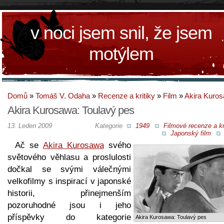
v noci jsem snil, že jsem
motýlem
Domů
»
Tomáš V. Odaha
»
Recenze a kritiky
»
Film
»
Akira Kuro
Akira Kurosawa: Toulavý pes
13. Leden 2009
Kategorie
1949
Filmové recenze a kr
Japonský film
Ač se
Akira Kurosawa
svého
světového věhlasu a proslulosti
dočkal se svými válečnými
velkofilmy s inspirací v japonské
historii, přinejmenším
pozoruhodné jsou i jeho
příspěvky do kategorie
Akira Kurosawa: Toulavý pes