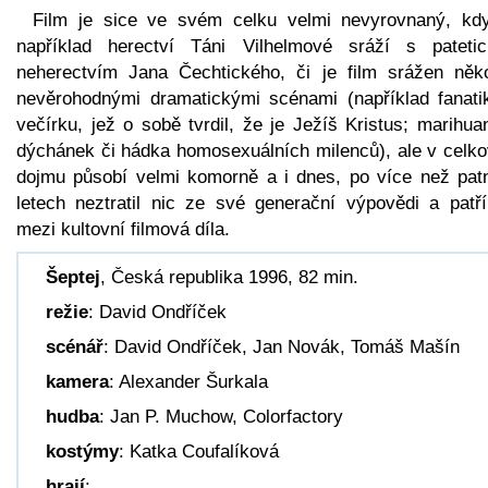
Film je sice ve svém celku velmi nevyrovnaný, kd
například herectví Táni Vilhelmové sráží s pateti
neherectvím Jana Čechtického, či je film srážen něko
nevěrohodnými dramatickými scénami (například fanati
večírku, jež o sobě tvrdil, že je Ježíš Kristus; marihu
dýchánek či hádka homosexuálních milenců), ale v celk
dojmu působí velmi komorně a i dnes, po více než patn
letech neztratil nic ze své generační výpovědi a patří
mezi kultovní filmová díla.
Šeptej
, Česká republika 1996, 82 min.
režie
: David Ondříček
scénář
: David Ondříček, Jan Novák, Tomáš Mašín
kamera
: Alexander Šurkala
hudba
: Jan P. Muchow, Colorfactory
kostýmy
: Katka Coufalíková
hrají
: