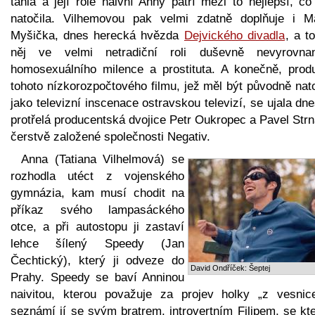
táhla a její role naivní Anny patří mezi to nejlepší, c
natočila. Vilhemovou pak velmi zdatně doplňuje i Ma
Myšička, dnes herecká hvězda
Dejvického divadla
, a t
něj ve velmi netradiční roli duševně nevyrovna
homosexuálního milence a prostituta. A konečně, prod
tohoto nízkorozpočtového filmu, jež měl být původně nat
jako televizní inscenace ostravskou televizí, se ujala dne
protřelá producentská dvojice Petr Oukropec a Pavel Str
čerstvě založené společnosti Negativ.
Anna (Tatiana Vilhelmová) se
rozhodla utéct z vojenského
gymnázia, kam musí chodit na
příkaz svého lampasáckého
otce, a při autostopu ji zastaví
lehce šílený Speedy (Jan
Čechtický), který ji odveze do
David Ondříček: Šeptej
Prahy. Speedy se baví Anninou
naivitou, kterou považuje za projev holky „z vesnic
seznámí jí se svým bratrem, introvertním Filipem, se kt