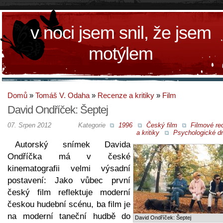
v noci jsem snil, že jsem
motýlem
Domů
»
Tomáš V. Odaha
»
Recenze a kritiky
»
Film
David Ondříček: Šeptej
07. Srpen 2012
Kategorie
1996
Český film
Filmové re
a kritiky
Psychologické d
Autorský snímek Davida
Ondříčka má v české
kinematografii velmi výsadní
postavení: Jako vůbec první
český film reflektuje moderní
českou hudební scénu, ba film je
na moderní taneční hudbě do
David Ondříček: Šeptej