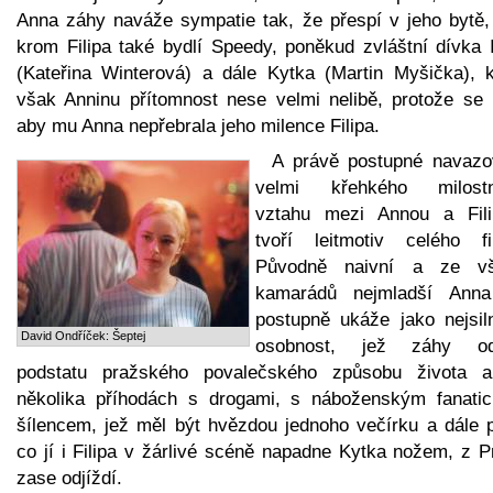
Anna záhy naváže sympatie tak, že přespí v jeho bytě,
krom Filipa také bydlí Speedy, poněkud zvláštní dívka 
(Kateřina Winterová) a dále Kytka (Martin Myšička), k
však Anninu přítomnost nese velmi nelibě, protože se b
aby mu Anna nepřebrala jeho milence Filipa.
A právě postupné navazo
velmi křehkého milost
vztahu mezi Annou a Fil
tvoří leitmotiv celého fi
Původně naivní a ze v
kamarádů nejmladší Ann
postupně ukáže jako nejsiln
David Ondříček: Šeptej
osobnost, jež záhy od
podstatu pražského povalečského způsobu života 
několika příhodách s drogami, s náboženským fanati
šílencem, jež měl být hvězdou jednoho večírku a dále p
co jí i Filipa v žárlivé scéně napadne Kytka nožem, z P
zase odjíždí.