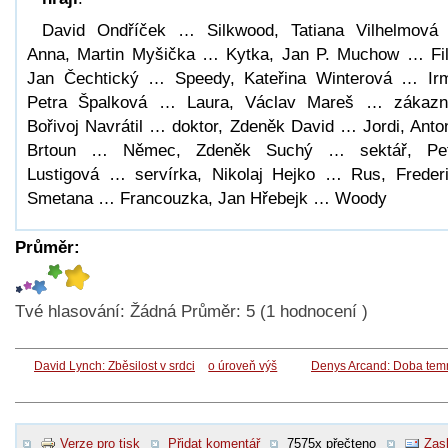
David Ondříček … Silkwood, Tatiana Vilhelmov
Anna, Martin Myšička … Kytka, Jan P. Muchow … Fil
Jan Čechtický … Speedy, Kateřina Winterová … Ir
Petra Špalková … Laura, Václav Mareš … zákazn
Bořivoj Navrátil … doktor, Zdeněk David … Jordi, Anto
Brtoun … Němec, Zdeněk Suchý … sektář, Pet
Lustigová … servírka, Nikolaj Hejko … Rus, Freder
Smetana … Francouzka, Jan Hřebejk … Woody
Průměr:
Tvé hlasování:
Žádná
Průměr:
5
(
1
hodnocení )
David Lynch: Zběsilost v srdci
o úroveň výš
Denys Arcand: Doba tem
Verze pro tisk
Přidat komentář
7575x přečteno
Zasl