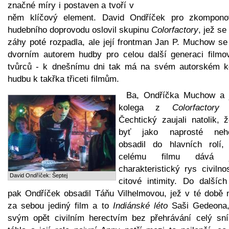
značné míry i postaven a tvoří v
něm klíčový element. David Ondříček pro zkompono
hudebního doprovodu oslovil skupinu
Colorfactory
, jež se
záhy poté rozpadla, ale její frontman Jan P. Muchow se 
dvorním autorem hudby pro celou další generaci filmo
tvůrců - k dnešnímu dni tak má na svém autorském k
hudbu k takřka třiceti filmům.
Ba, Ondříčka Muchow a 
kolega z
Colorfactory
J
Čechtický zaujali natolik, 
byť jako naprosté neh
obsadil do hlavních rolí,
celému filmu dává j
charakteristický rys civilno
David Ondříček: Šeptej
citové intimity. Do dalších
pak Ondříček obsadil Táňu Vilhelmovou, jež v té době 
za sebou jediný film a to
Indiánské léto
Saši Gedeona,
svým opět civilním herectvím bez přehrávání celý sn