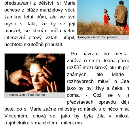
představami z dětství, si Marie
odnese z pláže manželovy věci,
zamkne letní dům, ale ve své
mysli si fakt, že by se její
manžel, se kterým měla velmi
intenzivní citový vztah, utopil,
François Ozon: Pod pískem
nechtěla skutečně připustit.
Po návratu do města
zpráva o smrti Jeana přiro
rozšíří mezi široký okruh přá
známých, ale Marie 
rozhovorech mluví o Jea
jako by byl živý a čekal n
doma. - Což se v jej
François Ozon: Pod pískem
představách opravdu dě
poté, co si Marie začne milostný románek s o něco mla
Vincentem, chová se, jako by byla žila v milos
trojúhelníku s manželem i milencem.