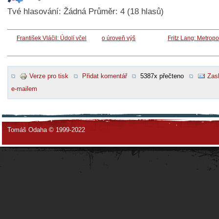
Tvé hlasování:
Žádná
Průměr:
4
(
18
hlasů)
František Vláčil: Údolí včel
o úroveň výš
Fritz Lang: Metropo
Verze pro tisk
Přidat komentář
5387x přečteno
Zasl
e-mailem
Tomáš Odaha © 1999-2022