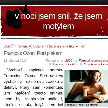
v noci jsem snil, že jsem
motýlem
Domů
»
Tomáš V. Odaha
»
Recenze a kritiky
»
Film
François Ozon: Pod pískem
15. Červen 2012
Kategorie
2000
Filmové recenze a kr
Francouzský film
Psychologické d
Výchozí zápletka snímku
Françoise Ozona
Pod pískem
vychází z režisérova zážitku z
dětství, který sám komentuje:
„Při natáčení tohoto snímku
jsem byl inspirován událostí,
která se stala, když jsem byl
François Ozon: Pod pískem