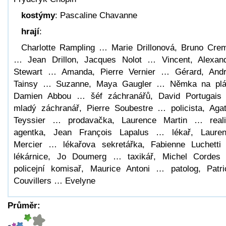
kostýmy
: Pascaline Chavanne
hrají
:
Charlotte Rampling … Marie Drillonová, Bruno Cre
… Jean Drillon, Jacques Nolot … Vincent, Alexan
Stewart … Amanda, Pierre Vernier … Gérard, And
Tainsy … Suzanne, Maya Gaugler … Němka na plá
Damien Abbou … šéf záchranářů, David Portugai
mladý záchranář, Pierre Soubestre … policista, Aga
Teyssier … prodavačka, Laurence Martin … reali
agentka, Jean François Lapalus … lékař, Laure
Mercier … lékařova sekretářka, Fabienne Luchett
lékárnice, Jo Doumerg … taxikář, Michel Corde
policejní komisař, Maurice Antoni … patolog, Patri
Couvillers … Evelyne
Průměr: