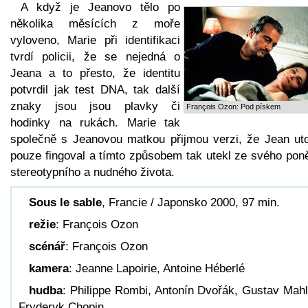
A když je Jeanovo tělo po
několika měsících z moře
vyloveno, Marie při identifikaci
tvrdí policii, že se nejedná o
Jeana a to přesto, že identitu
potvrdil jak test DNA, tak další
znaky jsou jsou plavky či
François Ozon: Pod pískem
hodinky na rukách. Marie tak
společně s Jeanovou matkou přijmou verzi, že Jean uto
pouze fingoval a tímto způsobem tak utekl ze svého pon
stereotypního a nudného života.
Sous le sable
, Francie / Japonsko 2000, 97 min.
režie
: François Ozon
scénář
: François Ozon
kamera
: Jeanne Lapoirie, Antoine Héberlé
hudba
: Philippe Rombi, Antonín Dvořák, Gustav Mahl
Fryderyk Chopin