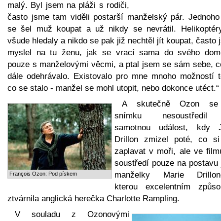
malý. Byl jsem na pláži s rodiči,
často jsme tam viděli postarší manželský pár. Jednoho
se šel muž koupat a už nikdy se nevrátil. Helikoptér
všude hledaly a nikdo se pak již nechtěl jít koupat, často
myslel na tu ženu, jak se vrací sama do svého dom
pouze s manželovými věcmi, a ptal jsem se sám sebe, c
dále odehrávalo. Existovalo pro mne mnoho možností t
co se stalo - manžel se mohl utopit, nebo dokonce utéct.“
A skutečně Ozon se
snímku nesoustředil
samotnou událost, kdy 
Drillon zmizel poté, co si
zaplavat v moři, ale ve fil
soustředí pouze na postavu 
manželky Marie Drillon
François Ozon: Pod pískem
kterou excelentním způs
ztvárnila anglická herečka Charlotte Rampling.
V souladu z Ozonovými