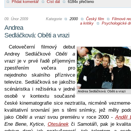
Přidat komentář
Číst dál
6184x přečteno
09. Únor 2009
Kategorie
2000
Český film
Filmové re
a kritiky
Psychologické d
Andrea
Sedláčková: Oběti a vrazi
Celovečerní filmový debut
Andrey Sedláčkové
Oběti a
vrazi
je v prvé řadě příjemným
zpestřením večera pro
nejednoho skalního příznivce
televize. Sedláčková se jakožto
scénáristka i režisérka v jedné
Andrea Sedláčková: Oběti a vrazi
osobě v kontextu současné
české kinematografie sice neztratila, nicméně vezmeme-l
kvalitativní srovnání jen s těmi snímky, jež měly pod
jako
Oběti a vrazi
svou premiéru v roce 2000 -
Anděl 
Ene Bene
,
Kytice
,
Otesánek
či
Samotáři
, pak je kvalita