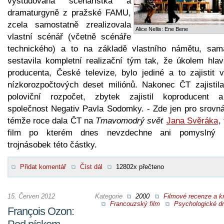
vystudovaná scénáristka a
dramaturgyně z pražské FAMU,
zcela samostatně zrealizovala
Alice Nellis: Ene Bene
vlastní scénář (včetně scénáře
technického) a to na základě vlastního námětu, sam
sestavila kompletní realizační tým tak, že úkolem hlav
producenta, České televize, bylo jediné a to zajistit v
nízkorozpočtových deset miliónů. Nakonec ČT zajistila
poloviční rozpočet, zbytek zajistil koproducent 
společnost Negativ Pavla Sodomky. - Zde jen pro srovná
témže roce dala ČT na
Tmavomodrý svět
Jana Svěráka
,
film po kterém dnes nevzdechne ani pomyslný 
trojnásobek této částky.
Přidat komentář
Číst dál
12802x přečteno
15. Červen 2012
Kategorie
2000
Filmové recenze a kr
Francouzský film
Psychologické d
François Ozon: