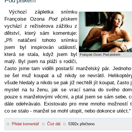
Pod pískem
Výchozí zápletka snímku
Françoise Ozona
Pod pískem
vychází z režisérova zážitku z
dětství, který sám komentuje:
„Při natáčení tohoto snímku
jsem byl inspirován událostí,
která se stala, když jsem byl
François Ozon: Pod pískem
malý. Byl jsem na pláži s rodiči,
často jsme tam viděli postarší manželský pár. Jednoho
se šel muž koupat a už nikdy se nevrátil. Helikoptér
všude hledaly a nikdo se pak již nechtěl jít koupat, často
myslel na tu ženu, jak se vrací sama do svého dom
pouze s manželovými věcmi, a ptal jsem se sám sebe, c
dále odehrávalo. Existovalo pro mne mnoho možností t
co se stalo - manžel se mohl utopit, nebo dokonce utéct.“
Přidat komentář
Číst dál
5392x přečteno