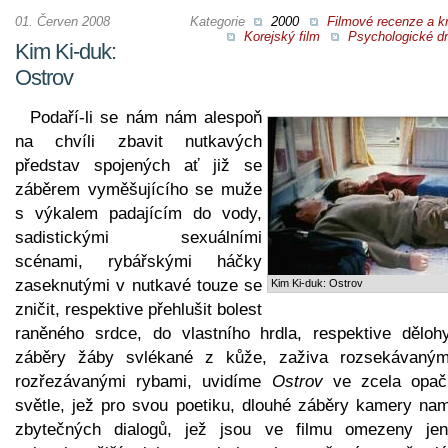
01. Červen 2008
Kategorie
2000
Filmové recenze a kr
Korejský film
Psychologické d
Kim Ki-duk:
Ostrov
Podaří-li se nám nám alespoň
na chvíli zbavit nutkavých
představ spojených ať již se
záběrem vyměšujícího se muže
s výkalem padajícím do vody,
sadistickými sexuálními
scénami, rybářskými háčky
zaseknutými v nutkavé touze se
Kim Ki-duk: Ostrov
zničit, respektive přehlušit bolest
raněného srdce, do vlastního hrdla, respektive dělohy
záběry žáby svlékané z kůže, zaživa rozsekávaným
rozřezávanými rybami, uvidíme
Ostrov
ve zcela opa
světle, jež pro svou poetiku, dlouhé záběry kamery nam
zbytečných dialogů, jež jsou ve filmu omezeny je