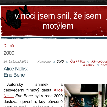
v noci jsem snil, že jsem
motýlem
Domů
2000
26. Listopad 2013
Kategorie
2000
Český film
Filmové re
a kritiky
Kom
Alice Nellis:
Ene Bene
Autorský snímek a
celovečerní filmový debut
Alice
Nellis
Ene Bene
byl v roce 2000
doslova zjevením, kdy původně