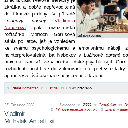
značná část světové literatury je
zkrátka a dobře nepřevoditelná
do filmové podoby. V případě
Lužinovy obrany
Vladimíra
Nabokova
pak nizozemská
režisérka Marleen Gorrisová
Lužinova obrana
sáhla po látce, jež je vzhledem
ke svému psychologickému a emotivnímu náboji, z
neinterpretovatelná, ba Nabokov v
Lužinově obraně
do
maxima, kam až lze v popisu lidské psýché zajít. Gorri
rozhodnutí pustit se do zfilmování této přetěžké látky 
apriori vyvolává asociace neúspěchu a krachu.
Přidat komentář
Číst dál
6364x přečteno
27. Prosinec 2008
Kategorie
2000
Český film
D
Filmové recenze a kritiky
Literární ada
Vladimír
Michálek: Anděl Exit