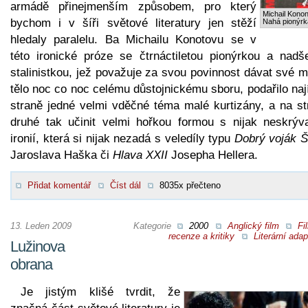
armádě přinejmenším způsobem, pro který
Michail Kono
bychom i v šíři světové literatury jen stěží
Nahá pionýrk
hledaly paralelu. Ba Michailu Konotovu se v
této ironické próze se čtrnáctiletou pionýrkou a nadš
stalinistkou, jež považuje za svou povinnost dávat své 
tělo noc co noc celému důstojnickému sboru, podařilo naj
straně jedné velmi vděčné téma malé kurtizány, a na st
druhé tak učinit velmi hořkou formou s nijak neskrýv
ironií, která si nijak nezadá s veledíly typu
Dobrý voják Š
Jaroslava Haška či
Hlava XXII
Josepha Hellera.
Přidat komentář
Číst dál
8035x přečteno
13. Leden 2009
Kategorie
2000
Anglický film
Fi
recenze a kritiky
Literární ada
Lužinova
obrana
Je jistým klišé tvrdit, že