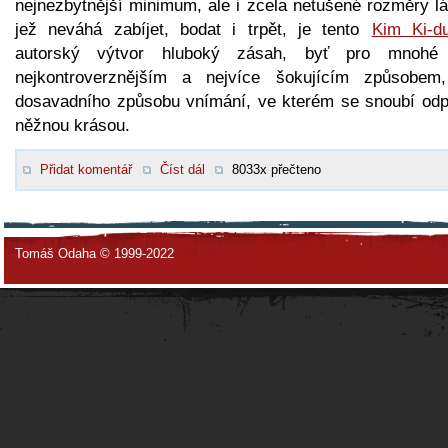
nejnezbytnější minimum, ale i zcela netušené rozměry lá
jež neváhá zabíjet, bodat i trpět, je tento
Kim Ki-d
autorský výtvor hluboký zásah, byť pro mnohé
nejkontroverznějším a nejvíce šokujícím způsobem
dosavadního způsobu vnímání, ve kterém se snoubí odp
něžnou krásou.
Přidat komentář
Číst dál
8033x přečteno
Tomáš Odaha © 1999-2022