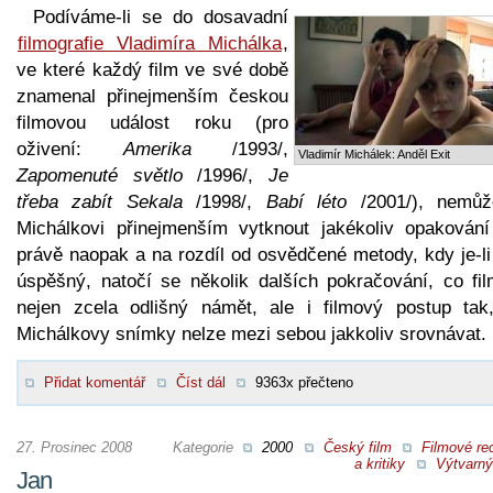
Podíváme-li se do dosavadní
filmografie Vladimíra Michálka
,
ve které každý film ve své době
znamenal přinejmenším českou
filmovou událost roku (pro
oživení:
Amerika
/1993/,
Vladimír Michálek: Anděl Exit
Zapomenuté světlo
/1996/,
Je
třeba zabít Sekala
/1998/,
Babí léto
/2001/), nemů
Michálkovi přinejmenším vytknout jakékoliv opakování
právě naopak a na rozdíl od osvědčené metody, kdy je-li
úspěšný, natočí se několik dalších pokračování, co fil
nejen zcela odlišný námět, ale i filmový postup tak
Michálkovy snímky nelze mezi sebou jakkoliv srovnávat.
Přidat komentář
Číst dál
9363x přečteno
27. Prosinec 2008
Kategorie
2000
Český film
Filmové re
a kritiky
Výtvarný
Jan