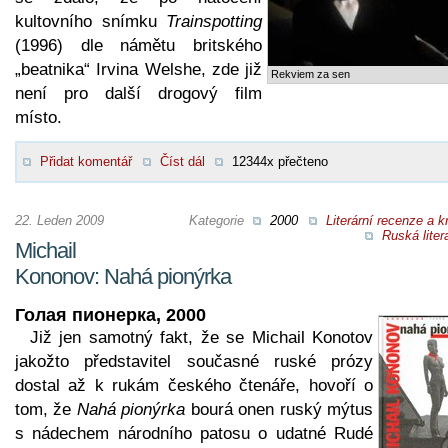
kultovního snímku
Trainspotting
(1996) dle námětu britského
„beatnika“ Irvina Welshe, zde již
Rekviem za sen
není pro další drogový film
místo.
Přidat komentář
Číst dál
12344x přečteno
22. Leden 2009
Kategorie
2000
Literární recenze a kr
Ruská liter
Michail
Kononov: Nahá pionýrka
Голая пионерка, 2000
Již jen samotný fakt, že se Michail Konotov
jakožto představitel současné ruské prózy
dostal až k rukám českého čtenáře, hovoří o
tom, že
Nahá pionýrka
bourá onen ruský mýtus
s nádechem národního patosu o udatné Rudé