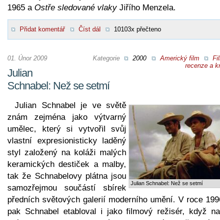
1965 a
Ostře sledované vlaky
Jiřího Menzela.
Přidat komentář
Číst dál
10103x přečteno
01. Únor 2009
Kategorie
2000
Americký film
Fi
recenze a kr
Julian
Schnabel: Než se setmí
Julian Schnabel je ve světě
znám zejména jako výtvarný
umělec, který si vytvořil svůj
vlastní expresionisticky laděný
styl založený na koláži malých
keramických destiček a malby,
tak že Schnabelovy plátna jsou
Julian Schnabel: Než se setmí
samozřejmou součástí sbírek
předních světových galerií moderního umění. V roce 199
pak Schnabel etabloval i jako filmový režisér, když nat