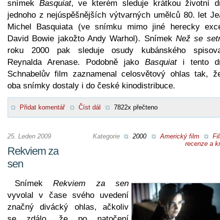
snímek
Basquiat
, ve kterém sleduje krátkou životní d
jednoho z nejúspěšnějších výtvarných umělců 80. let Je
Michel Basquiata (ve snímku mimo jiné herecky exce
David Bowie jakožto Andy Warhol). Snímek
Než se set
roku 2000 pak sleduje osudy kubánského spisova
Reynalda Arenase. Podobně jako
Basquiat
i tento d
Schnabelův film zaznamenal celosvětový ohlas tak, ž
oba snímky dostaly i do české kinodistribuce.
Přidat komentář
Číst dál
7822x přečteno
25. Leden 2009
Kategorie
2000
Americký film
Fi
recenze a kr
Rekviem za
sen
Snímek
Rekviem za sen
vyvolal v čase svého uvedení
značný divácký ohlas, ačkoliv
se zdálo, že po natočení