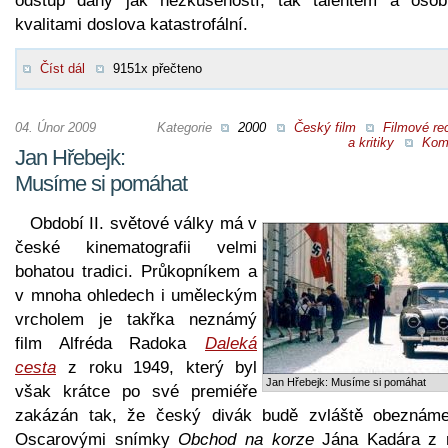
odstup daný jak nezkušeností, tak talentem a osob
kvalitami doslova katastrofální.
Číst dál
9151x přečteno
04. Únor 2009
Kategorie
2000
Český film
Filmové re
a kritiky
Kom
Jan Hřebejk:
Musíme si pomáhat
Období II. světové války má v
české kinematografii velmi
bohatou tradici. Průkopníkem a
v mnoha ohledech i uměleckým
vrcholem je takřka neznámý
film Alfréda Radoka
Daleká
cesta
z roku 1949, který byl
Jan Hřebejk: Musíme si pomáhat
však krátce po své premiéře
zakázán tak, že český divák budě zvláště obeznám
Oscarovými snímky
Obchod na korze
Jána Kadára z 