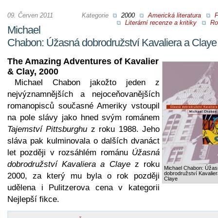
09. Červen 2011
Kategorie
2000
Americká literatura
F
Literární recenze a kritiky
Ro
Michael
Chabon: Úžasná dobrodružství Kavaliera a Claye
The Amazing Adventures of Kavalier
& Clay, 2000
Michael Chabon jakožto jeden z
nejvýznamnějších a nejoceňovanějších
romanopisců současné Ameriky vstoupil
na pole slávy jako hned svým románem
Tajemství Pittsburghu
z roku 1988. Jeho
sláva pak kulminovala o dalších dvanáct
let později v rozsáhlém románu
Úžasná
dobrodružství Kavaliera a Claye
z roku
Michael Chabon: Úžas
dobrodružství Kavalier
2000, za který mu byla o rok později
Claye
udělena i Pulitzerova cena v kategorii
Nejlepší fikce.