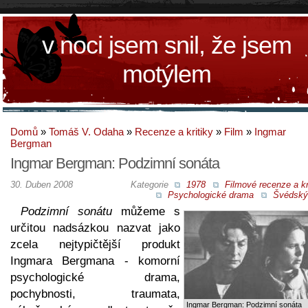
v noci jsem snil, že jsem
motýlem
Domů
»
Tomáš V. Odaha
»
Recenze a kritiky
»
Film
»
Ingmar
Bergman
Ingmar Bergman: Podzimní sonáta
30. Duben 2008
Kategorie
1978
Filmové recenze a kr
Psychologické drama
Švédský 
Podzimní sonátu
můžeme s
určitou nadsázkou nazvat jako
zcela nejtypičtější produkt
Ingmara Bergmana - komorní
psychologické drama,
pochybnosti, traumata,
Ingmar Bergman: Podzimní sonáta