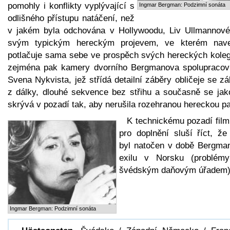
pomohly i konflikty vyplývající s
Ingmar Bergman: Podzimní sonáta
odlišného přístupu natáčení, než
v jakém byla odchována v Hollywoodu, Liv Ullmannové
svým typickým hereckým projevem, ve kterém nav
potlačuje sama sebe ve prospěch svých hereckých koleg
zejména pak kamery dvorního Bergmanova spolupracov
Svena Nykvista, jež střídá detailní záběry obličeje se z
z dálky, dlouhé sekvence bez střihu a současně se jak
skrývá v pozadí tak, aby nerušila rozehranou hereckou par
K technickému pozadí film
pro doplnění sluší říct, že
byl natočen v době Bergma
exilu v Norsku (problém
švédským daňovým úřadem)
Ingmar Bergman: Podzimní sonáta