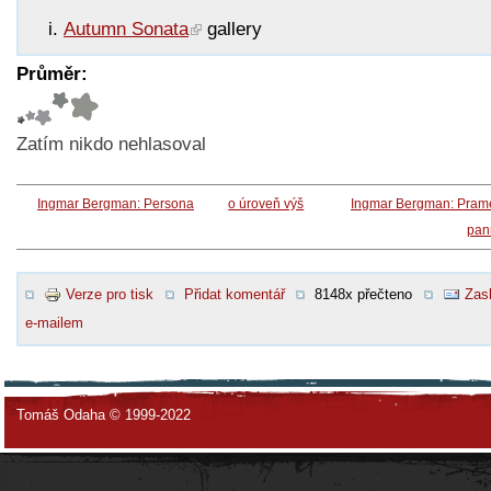
Autumn Sonata
gallery
Průměr:
Zatím nikdo nehlasoval
Ingmar Bergman: Persona
o úroveň výš
Ingmar Bergman: Pram
pan
Verze pro tisk
Přidat komentář
8148x přečteno
Zasl
e-mailem
Tomáš Odaha © 1999-2022