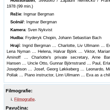
Höstsonaten
, Švédsko / Západní Německo / Fran
1978 (99 min.)
Režie
: Ingmar Bergman
Scénář
: Ingmar Bergman
Kamera
: Sven Nykvist
Hudba
: Fryderyk Chopin, Johann Sebastian Bach
Hrají
: Ingrid Bergman … Charlotte, Liv Ullmann … E
Lena Nyman … Helena, Halvar Björk … Viktor, Maria
Aminoff … Charlotte's private secretary, Arne Ba
Hansen … Uncle Otto, Gunnar Björnstrand … Paul, Erl
Josephson … Josef, Georg Løkkeberg … Leonardo, M
Pollak … Piano instructor, Linn Ullmann … Eva as a chi
Filmografie:
Filmografie
.
Pavučina: