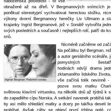
náboženská posedlost - to vše
obnažené až na dřeň. V Bergmanových snímcích je
poněkud stereotypní vychvalovat hereckou složku, nic
výkony dvorní Bergmanovy herečky Liv Ullmann a sl
krajanky Ingrid Bergmanové, jež v
Sonátě
vytvořila jedn
svých posledních a současně i nejlepších rolí, patří do kr
snů.
Nicméně začněme od začá
Na počátku byl Bergman, rež
a autor geniálního scénáře, 
pomyslných šestatřic
hodinách odvíjí drama jed
zklamaného lidského života,
vše začíná tolik nevinně -
Ingmar Bergman: Podzimní sonáta
pozve svou matku Charlo
světovou klavírní virtuosku, na několik dnů až týdnů k 
do zapadlého cípu Norska. A setkání navenek probíhá tak
by asi mělo shledání matky a dcery po takřka deseti le
probíhat. Avšak záhy se objeví první trhlina poté, c