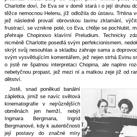
Charlotte doví, že Eva se v domě stará i o její druhou d
těžce nemocnou Helenu, jíž odložila do ústavu. Trhlina v
jež následně provalí obrovskou lavinu zklamání, výčit
frustrací, se vznikne poté, co Eva, chtěje se pochlubit, 
přehraje Chopinovo klavírní Preludium. Technicky zdař
nicméně Charlotte posedlá svým perfekcionismem, nedo
skrýt svůj nesouhlas a skladbu zahraje sama a doprovodí
svým vysvětlujícím komentářem, jež nejen strhá Evinu s
o jistě ne špatnou interpretaci Chopina, ale naplno roz
nebetyčnou propast, jež mezi ní a matkou zeje již od ra
dětství.
Jistě, snad poněkud banální
zápletka, jimiž se navíc světová
kinematografie v nejrůznějších
obměnách jen hemží, nebýt
Ingmara Bergmana, Ingrid
Bergmanové, kdy k autentičnosti
její postavy do značné míry