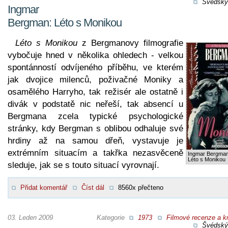
Švédský 
Ingmar
Bergman: Léto s Monikou
Léto s Monikou
z Bergmanovy filmografie
vybočuje hned v několika ohledech - velkou
spontánností odvíjeného příběhu, ve kterém
jak dvojice milenců, poživačné Moniky a
osamělého Harryho, tak režisér ale ostatně i
divák v podstatě nic neřeší, tak absencí u
Bergmana zcela typické psychologické
stránky, kdy Bergman s oblibou odhaluje své
hrdiny až na samou dřeň, vystavuje je
extrémním situacím a takřka nezasvěceně
Ingmar Bergman
Léto s Monikou
sleduje, jak se s touto situací vyrovnají.
Přidat komentář
Číst dál
8560x přečteno
03. Leden 2009
Kategorie
1973
Filmové recenze a kr
Švédský 