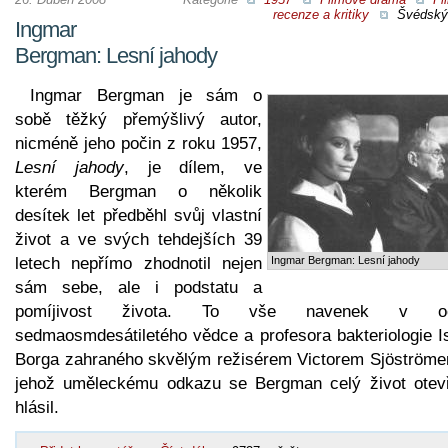
recenze a kritiky
Švédský 
Ingmar
Bergman: Lesní jahody
Ingmar Bergman je sám o
sobě těžký přemýšlivý autor,
nicméně jeho počin z roku 1957,
Lesní jahody
, je dílem, ve
kterém Bergman o několik
desítek let předběhl svůj vlastní
život a ve svých tehdejších 39
letech nepřímo zhodnotil nejen
Ingmar Bergman: Lesní jahody
sám sebe, ale i podstatu a
pomíjivost života. To vše navenek v oč
sedmaosmdesátiletého vědce a profesora bakteriologie I
Borga zahraného skvělým režisérem Victorem Sjöströme
jehož uměleckému odkazu se Bergman celý život otev
hlásil.