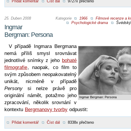
Přidat komentář
Číst dál
9727x přečteno
25. Duben 2008
Kategorie
1966
Filmové recenze a kr
Psychologické drama
Švédský 
Ingmar
Bergman: Persona
V případě Ingmara Bergmana
nemá příliš smysl srovnávat
jednotlivé snímky z jeho
bohaté
filmografie
, naopak, co film to
svým způsobem neopakovatelný
unikát, nicméně v případě
Persony
si nelze právě pro
originální námět, potažmo jeho
Ingmar Bergman: Persona
zpracování, několik srovnání v
kontextu
Bergmanovy tvorby
odpustit:
Přidat komentář
Číst dál
8338x přečteno