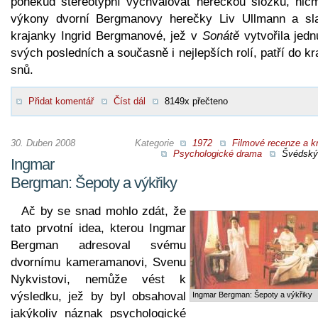
poněkud stereotypní vychvalovat hereckou složku, nic
výkony dvorní Bergmanovy herečky Liv Ullmann a sl
krajanky Ingrid Bergmanové, jež v
Sonátě
vytvořila jedn
svých posledních a současně i nejlepších rolí, patří do kr
snů.
Přidat komentář
Číst dál
8149x přečteno
30. Duben 2008
Kategorie
1972
Filmové recenze a kr
Psychologické drama
Švédský 
Ingmar
Bergman: Šepoty a výkřiky
Ač by se snad mohlo zdát, že
tato prvotní idea, kterou Ingmar
Bergman adresoval svému
dvornímu kameramanovi, Svenu
Nykvistovi, nemůže vést k
výsledku, jež by byl obsahoval
Ingmar Bergman: Šepoty a výkřiky
jakýkoliv náznak psychologické