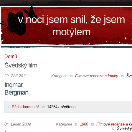
v noci jsem snil, že jsem
motýlem
Domů
Švédský film
29. Září 2011
Kategorie
Filmové recenze a kritiky
Šv
Ingmar
Bergman
Přidat komentář
14234x přečteno
04. Leden 2009
Kategorie
1960
Filmové recenze a kr
Švédský 