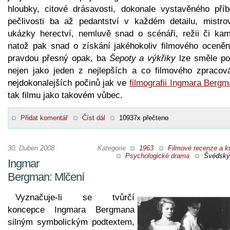
hloubky, citové drásavosti, dokonale vystavěného příb
pečlivosti ba až pedantství v každém detailu, mistro
ukázky herectví, nemluvě snad o scénáři, režii či kam
natož pak snad o získání jakéhokoliv filmového ocenění
pravdou přesný opak, ba
Šepoty a výkřiky
lze směle pol
nejen jako jeden z nejlepších a co filmového zpracová
nejdokonalejších počinů jak ve
filmografii Ingmara Berg
tak filmu jako takovém vůbec.
Přidat komentář
Číst dál
10937x přečteno
30. Duben 2008
Kategorie
1963
Filmové recenze a kr
Psychologické drama
Švédský 
Ingmar
Bergman: Mlčení
Vyznačuje-li se tvůrčí
koncepce Ingmara Bergmana
silným symbolickým podtextem,