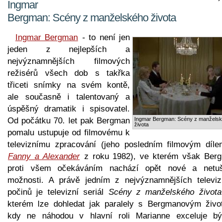
Ingmar
Bergman: Scény z manželského života
Ingmar Bergman
- to není jen
jeden z nejlepších a
nejvýznamnějších filmových
režisérů všech dob s takřka
třiceti snímky na svém kontě,
ale současně i talentovaný a
úspěšný dramatik i spisovatel.
Od počátku 70. let pak Bergman
Ingmar Bergman: Scény z manžels
života
pomalu ustupuje od filmovému k
televiznímu zpracování (jeho posledním filmovým díle
Fanny a Alexander
z roku 1982), ve kterém však Ber
proti všem očekáváním nachází opět nové a netu
možnosti. A právě jedním z nejvýznamnějších televiz
počinů je televizní seriál
Scény z manželského života
kterém lze dohledat jak paralely s Bergmanovým živo
kdy ne náhodou v hlavní roli Marianne exceluje bý