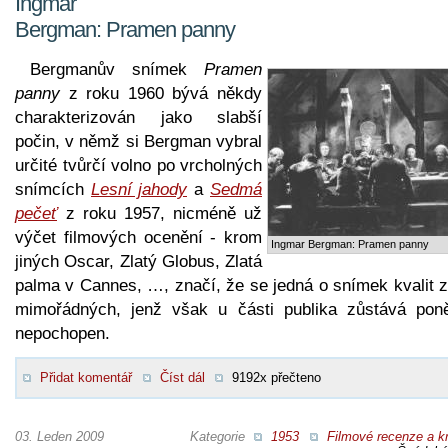
Ingmar
Bergman: Pramen panny
Bergmanův snímek
Pramen
panny
z roku 1960 bývá někdy
charakterizován jako slabší
počin, v němž si Bergman vybral
určité tvůrčí volno po vrcholných
snímcích
Lesní jahody
a
Sedmá
pečeť
z roku 1957, nicméně už
výčet filmových ocenění - krom
Ingmar Bergman: Pramen panny
jiných Oscar, Zlatý Globus, Zlatá
palma v Cannes, …, značí, že se jedná o snímek kvalit z
mimořádných, jenž však u části publika zůstává pon
nepochopen.
Přidat komentář
Číst dál
9192x přečteno
03. Leden 2009
Kategorie
1953
Filmové recenze a kr