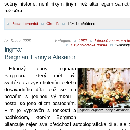
scény historie, není nikým jiným než alter egem samot
režiséra.
Přidat komentář
Číst dál
14801x přečteno
25. Duben 2008
Kategorie
1982
Filmové recenze a kr
Psychologické drama
Švédský 
Ingmar
Bergman: Fanny a Alexandr
Filmový epos Ingmara
Bergmana, který měl být
syntézou a vyvrcholením celého
dosavadního díla, což se mu
podařilo s jedinou výjimkou -
nestal se jeho dílem posledním.
Film je vyprávěn s lehkostí a
Ingmar Bergman: Fanny a Alexandr
nadhledem, kterým Bergman
bilancuje nejen svá předchozí autobiografická díla, ale