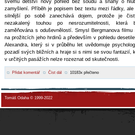
svému dětství nový pohled bez soudů a snahy o hlu
zamyšlení. Příběh je popisem bez textu mezi řádky, ale 
silnější po sobě zanechává dojem, protože je čis
nezakalený touhou po nesrozumitelnosti, která 
zaměňována s oduševnělostí. Smysl Bergmanova filmu s
na prožitcích jeho hrdinů a především v pohledu desetil
Alexandra, který si v průběhu let uvědomuje psycholog
pozadí svých bližních a hraje si s nimi se svou fantazií, 
v určitých pasážích nelze rozeznat od skutečnosti.
Přidat komentář
Číst dál
10183x přečteno
Tomáš Odaha © 1999-2022