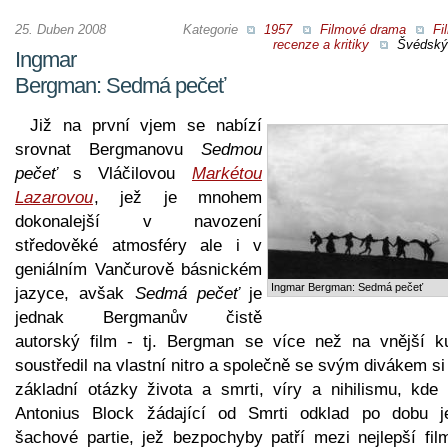
25. Duben 2008
Kategorie
1957
Filmové drama
Fi
recenze a kritiky
Švédský 
Ingmar
Bergman: Sedmá pečeť
Již na první vjem se nabízí
srovnat Bergmanovu
Sedmou
pečeť
s Vláčilovou
Markétou
Lazarovou
, jež je mnohem
dokonalejší v navození
středověké atmosféry ale i v
geniálním Vančurově básnickém
Ingmar Bergman: Sedmá pečeť
jazyce, avšak
Sedmá pečeť
je
jednak Bergmanův čistě
autorský film - tj. Bergman se více než na vnější ku
soustředil na vlastní nitro a společně se svým divákem si
základní otázky života a smrti, víry a nihilismu, kde r
Antonius Block žádající od Smrti odklad po dobu je
šachové partie, jež bezpochyby patří mezi nejlepší fil