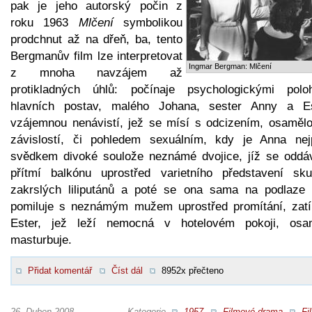
pak je jeho autorský počin z
roku 1963
Mlčení
symbolikou
prodchnut až na dřeň, ba, tento
Bergmanův film lze interpretovat
Ingmar Bergman: Mlčení
z mnoha navzájem až
protikladných úhlů: počínaje psychologickými polo
hlavních postav, malého Johana, sester Anny a Es
vzájemnou nenávistí, jež se mísí s odcizením, osamělos
závislostí, či pohledem sexuálním, kdy je Anna nej
svědkem divoké soulože neznámé dvojice, jíž se oddá
přítmí balkónu uprostřed varietního představení sku
zakrslých liliputánů a poté se ona sama na podlaze 
pomiluje s neznámým mužem uprostřed promítání, zat
Ester, jež leží nemocná v hotelovém pokoji, osa
masturbuje.
Přidat komentář
Číst dál
8952x přečteno
26. Duben 2008
Kategorie
1957
Filmové drama
Fi