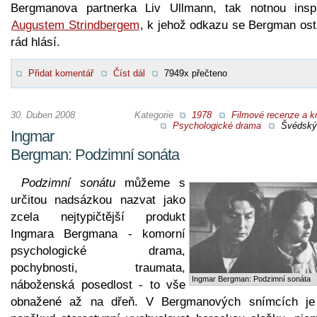
Bergmanova partnerka Liv Ullmann, tak notnou inspi
Augustem Strindbergem
, k jehož odkazu se Bergman ost
rád hlásí.
Přidat komentář
Číst dál
7949x přečteno
30. Duben 2008
Kategorie
1978
Filmové recenze a kr
Psychologické drama
Švédský 
Ingmar
Bergman: Podzimní sonáta
Podzimní sonátu
můžeme s
určitou nadsázkou nazvat jako
zcela nejtypičtější produkt
Ingmara Bergmana - komorní
psychologické drama,
pochybnosti, traumata,
Ingmar Bergman: Podzimní sonáta
náboženská posedlost - to vše
obnažené až na dřeň. V Bergmanových snímcích je