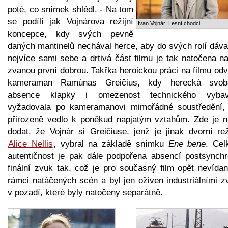
poté, co snímek shlédl. - Na tom
se podílí jak Vojnárova režijní
Ivan Vojnár: Lesní chodci
koncepce, kdy svých pevně
daných mantinelů nechával herce, aby do svých rolí dáva
nejvíce sami sebe a drtivá část filmu je tak natočena n
zvanou první dobrou. Takřka heroickou práci na filmu odv
kameraman Ramúnas Greičius, kdy herecká svob
absence klapky i omezenost technického vybav
vyžadovala po kameramanovi mimořádné soustředění,
přirozeně vedlo k poněkud napjatým vztahům. Zde je n
dodat, že Vojnár si Greičiuse, jenž je jinak dvorní rež
Alice Nellis
, vybral na základě snímku
Ene bene
. Cel
autentičnost je pak dále podpořena absencí postsynchr
finální zvuk tak, což je pro současný film opět nevídan
rámci natáčených scén a byl jen oživen industriálními z
v pozadí, které byly natočeny separátně.