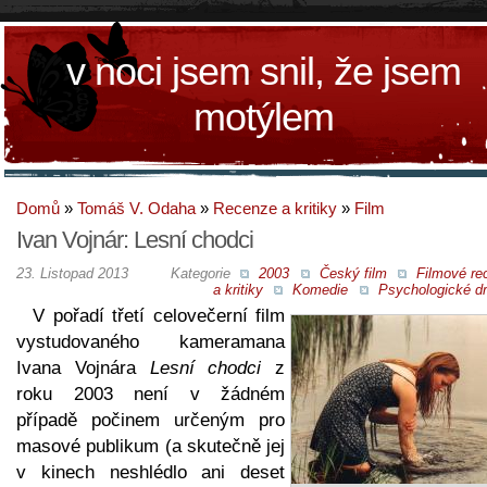
v noci jsem snil, že jsem
motýlem
Domů
»
Tomáš V. Odaha
»
Recenze a kritiky
»
Film
Ivan Vojnár: Lesní chodci
23. Listopad 2013
Kategorie
2003
Český film
Filmové re
a kritiky
Komedie
Psychologické d
V pořadí třetí celovečerní film
vystudovaného kameramana
Ivana Vojnára
Lesní chodci
z
roku 2003 není v žádném
případě počinem určeným pro
masové publikum (a skutečně jej
v kinech neshlédlo ani deset