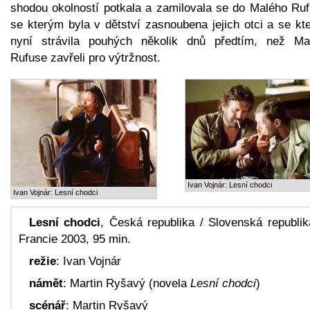
shodou okolností potkala a zamilovala se do Malého Ruf
se kterým byla v dětství zasnoubena jejich otci a se kt
nyní strávila pouhých několik dnů předtím, než Ma
Rufuse zavřeli pro výtržnost.
Ivan Vojnár: Lesní chodci
Ivan Vojnár: Lesní chodci
Lesní chodci
, Česká republika / Slovenská republik
Francie 2003, 95 min.
režie
: Ivan Vojnár
námět
: Martin Ryšavý (novela
Lesní chodci
)
scénář
: Martin Ryšavý