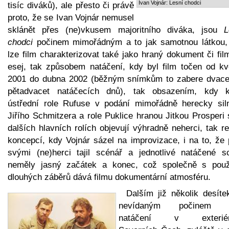
Ivan Vojnár: Lesní chodci
tisíc diváků), ale přesto či právě
proto, že se Ivan Vojnár nemusel
sklánět přes (ne)vkusem majoritního diváka, jsou
L
chodci
počinem mimořádným a to jak samotnou látkou,
lze film charakterizovat také jako hraný dokument či fi
esej, tak způsobem natáčení, kdy byl film točen od kv
2001 do dubna 2002 (běžným snímkům to zabere dvace
pětadvacet natáčecích dnů), tak obsazením, kdy 
ústřední role Rufuse v podání mimořádně herecky sil
Jiřího Schmitzera a role Puklice hranou Jitkou Prosperi
dalších hlavních rolích objevují výhradně neherci, tak re
koncepcí, kdy Vojnár sázel na improvizace, i na to, že 
svými (ne)herci tajil scénář a jednotlivé natáčené s
neměly jasný začátek a konec, což společně s použ
dlouhých záběrů dává filmu dokumentární atmosféru.
Dalším již několik desíte
nevídaným počinem b
natáčení v exteriér