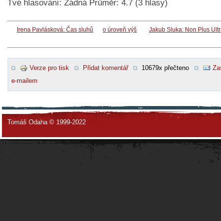
Tvé hlasování:
Žádná
Průměr:
4.7
(
3
hlasy)
Irena Pavlásková: Čas sluhů
o úroveň výš
Jakub Sluka: Non Plus Ult
Verze pro tisk
Přidat komentář
10679x přečteno
Za
e-mailem
Tomáš Odaha © 1999-2022