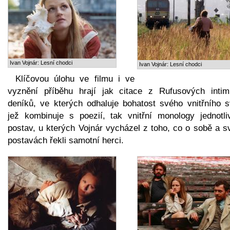
Ivan Vojnár: Lesní chodci
Ivan Vojnár: Lesní chodci
Klíčovou úlohu ve filmu i ve
vyznění příběhu hrají jak citace z Rufusových intim
deníků, ve kterých odhaluje bohatost svého vnitřního s
jež kombinuje s poezií, tak vnitřní monology jednotli
postav, u kterých Vojnár vycházel z toho, co o sobě a s
postavách řekli samotní herci.