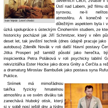
Severních Čech, zvláště v o
Ústí nad Labem, jež filmu d
syrovou, ne-li nelítos
atmosféru. A konečně v
Ivan Vojnár: Lesní chodci
důležitým aspektem byla i v
úzká spolupráce s ústeckým Činoherním studiem, ze kte
historicky pocházel jak Jiří Schmitzer, který v něm půs
deset let, tak jevištní technik (dnes údajně pracuje jako 
autobusu) Zdeněk Novák v roli další hlavní postavy Čerč
Jitka Prosperi jež tamtéž působí jako herečka, bý
inspicientka Petra Poláková v roli psychicky labilní Gr
rekvizitářka Ester Hocke jako dcera Gréty a Čerčila a re
a dramaturg Miroslav Bambušek jako postava syna Rufu
Puklice.
Snímek má mimořádnou
takřka fyzicky hmatelnou
atmosféru a ve svém diváku tak
zanechává hluboký otisk, který
si v sobě nosí ještě dny a týdny