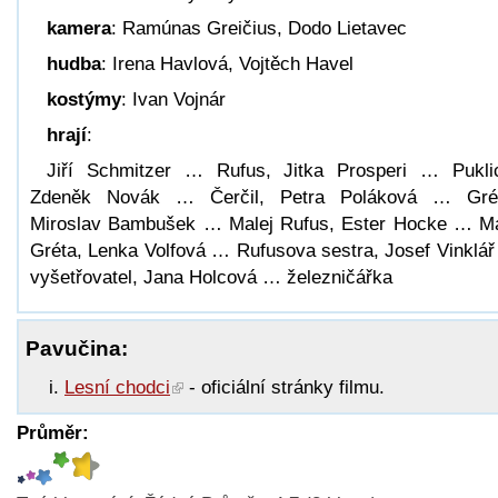
kamera
: Ramúnas Greičius, Dodo Lietavec
hudba
: Irena Havlová, Vojtěch Havel
kostýmy
: Ivan Vojnár
hrají
:
Jiří Schmitzer … Rufus, Jitka Prosperi … Pukli
Zdeněk Novák … Čerčil, Petra Poláková … Grét
Miroslav Bambušek … Malej Rufus, Ester Hocke … M
Gréta, Lenka Volfová … Rufusova sestra, Josef Vinklá
vyšetřovatel, Jana Holcová … železničářka
Pavučina:
Lesní chodci
- oficiální stránky filmu.
Průměr: