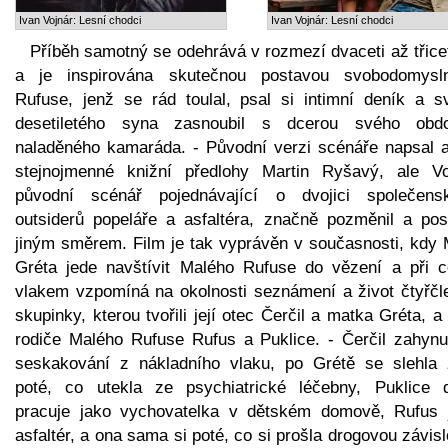
Ivan Vojnár: Lesní chodci
Ivan Vojnár: Lesní chodci
Příběh samotný se odehrává v rozmezí dvaceti až třicet
a je inspirována skutečnou postavou svobodomysl
Rufuse, jenž se rád toulal, psal si intimní deník a s
desetiletého syna zasnoubil s dcerou svého obd
naladěného kamaráda. - Původní verzi scénáře napsal a
stejnojmenné knižní předlohy Martin Ryšavý, ale Vo
původní scénář pojednávající o dvojici společens
outsiderů popeláře a asfaltéra, značně pozměnil a pos
jiným směrem. Film je tak vyprávěn v současnosti, kdy 
Gréta jede navštívit Malého Rufuse do vězení a při c
vlakem vzpomíná na okolnosti seznámení a život čtyřčl
skupinky, kterou tvořili její otec Čerčil a matka Gréta, a
rodiče Malého Rufuse Rufus a Puklice. - Čerčil zahynul
seskakování z nákladního vlaku, po Grétě se slehla
poté, co utekla ze psychiatrické léčebny, Puklice 
pracuje jako vychovatelka v dětském domově, Rufus 
asfaltér, a ona sama si poté, co si prošla drogovou závisl