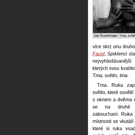
Jan Švankmajer: Tma, světl
více skrz onu druho
Faust
,
Spiklenci sla
nejvyhledávanější
kterých svou kvalito
Tma, světlo, tma
.
Tma. Ruka zap
světlo, které osvětl
s oknem a dvěma d
se na druhé 
zabouchaní. Ruka 
místnosti se vkutálí
které si ruka vsa