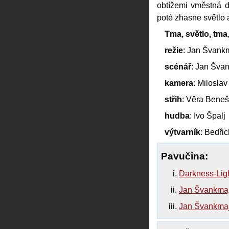
obtížemi vměstná d
poté zhasne světlo 
Tma, světlo, tma
režie
: Jan Švank
scénář
: Jan Šva
kamera
: Milosla
střih
: Věra Bene
hudba
: Ivo Špalj
výtvarník
: Bedři
Pavučina:
Darkness-Lig
Jan Švankmaj
Jan Švankmaje