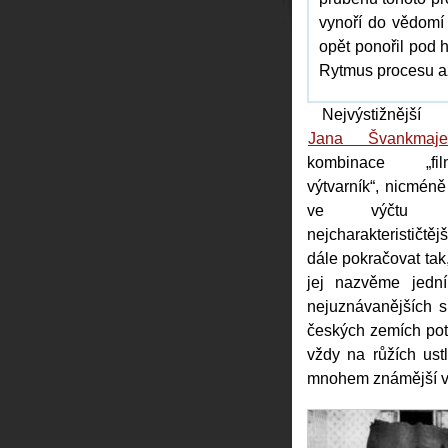
vynoří do vědomí 
opět ponořil pod 
Rytmus procesu a
Nejvýstižnější c
Jana Švankmaje
kombinace „filmař
výtvarník“, nicmén
ve výčtu 
nejcharakterističtě
dále pokračovat tak
jej nazvěme jedn
nejuznávanějších su
českých zemích po
vždy na růžích ust
mnohem známější v 