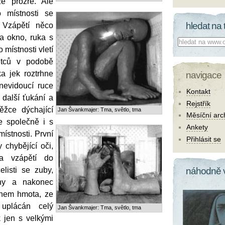
že prozře. Ale
 místnosti se
hledat na 
. Vzápětí něco
na okno, ruka s
Co hledat:
 místnosti vletí
ltců v podobě
ka jek roztrhne
navigace
nevidoucí ruce
Kontakt
 další ťukání a
Rejstřík
ěžce dýchající
Jan Švankmajer: Tma, světlo, tma
Měsíční arc
e společně i s
Ankety
ístnosti. První
Přihlásit se
 chybějící oči,
a vzápětí do
elisti se zuby,
náhodně 
ohy a nakonec
nem hmota, ze
 uplácán celý
Jan Švankmajer: Tma, světlo, tma
k jen s velkými