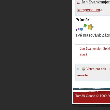
Jan Švankmajer
[1]
kompendium
.
Průměr:
Tvé hlasování:
Žád
Jan Švankmajer: Spikl
slasti
Verze pro tisk
e-mailem
Tomáš Odaha © 1999-2