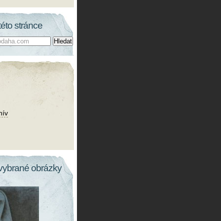
této stránce
hív
vybrané obrázky