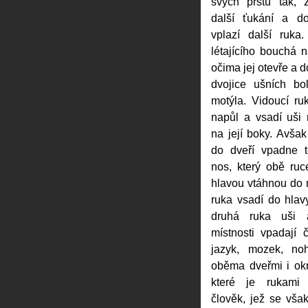
svých prstů tak, 
další ťukání a do
vplazí další ruka
létajícího bouchá 
očima jej otevře a do
dvojice ušních bo
motýla. Vidoucí ru
napůl a vsadí uši 
na její boky. Avšak
do dveří vpadne t
nos, který obě ruc
hlavou vtáhnou do m
ruka vsadí do hlavy
druhá ruka uši 
místnosti vpadají č
jazyk, mozek, n
oběma dveřmi i ok
které je rukami
člověk, jež se vša