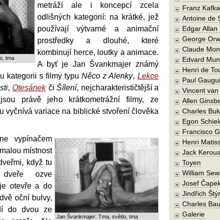
metráží ale i koncepcí zcela
Franz Kafka
odlišných kategorií: na krátké, jež
Antoine de 
používají výtvarné a animační
Edgar Allan
George Orw
prostředky a dlouhé, které
Claude Mon
kombinují herce, loutky a animace.
o, tma
Edvard Mun
A byť je Jan Švankmajer známý
Henri de To
u kategorii s filmy typu
Něco z Alenky
,
Lekce
Paul Gaugu
sti
,
Otesánek
či
Šílení
, nejcharakterističtější a
Vincent va
 jsou právě jeho krátkometrážní filmy, ze
Allen Ginsb
u vyčnívá variace na biblické stvoření člověka
Charles Buk
Egon Schiel
Francisco 
ne vypínačem
Henri Matis
í malou místnost
Jack Kerou
veřmi, když tu
Toyen
William Sew
dveře ozve
Josef Čape
je otevře a do
Jindřich Štý
 dvě oční bulvy,
Charles Bau
dí do dvou ze
Galerie
Jan Švankmajer: Tma, světlo, tma