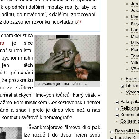
Jan
k oplodnění dalšími impulzy reality, aby se
Jura
hladinu, do nevědomí, k dalšímu zpracování.
Kim
ž do zazvonění zvonku neovládám.
[1]
Krzy
Lars
harakteristika
Mic
ra
je sice
Mil
Pier
-surrealista-
Tom
ě bychom mohli
Vitt
jen těch
Věr
jších přirovnání
Hudebn
, že pro zkratku
Jan Švankmajer: Tma, světlo, tma
Literár
ím ze světově
Výtvar
rrealistických filmových tvůrců, který však v
Patafyzika
tažmo komunistickém Československu neměl
Religionis
láno a snad i proto je dnes více než u nás
Komentá
kontextu světové kinematografie.
Co jsem t
Švankmajerovo filmové dílo pak
Bohumil Hra
lze rozdělit do dvou nejen svou
Ladislav Kl