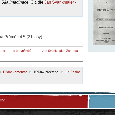
,
Síla imaginace
. Cit. dle
Jan Švankmajer -
ná
Průměr:
4.5
(
2
hlasy)
enci
o úroveň výš
Jan Švankmajer: Zahrada
Přidat komentář
10934x přečteno
Zaslat
022