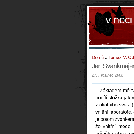
v noci
Domů
»
Tomáš V. O
Jan Švankmajer:
27. Prosinec 2008
Základem mé tvo
podílí složka jak
z okolního světa 
vnitřní laboratoře
je potom zvonkem 
že vnitřní model
průběhu tohoto pr