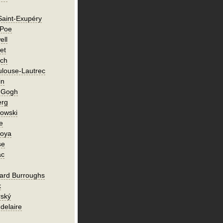
Saint-Exupéry
 Poe
ell
et
ch
ulouse-Lautrec
in
n Gogh
erg
owski
e
Goya
se
ac
ard Burroughs
k
rský
delaire