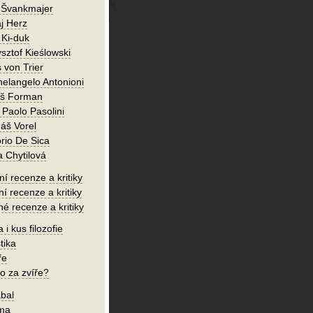
 Švankmajer
j Herz
 Ki-duk
sztof Kieślowski
 von Trier
helangelo Antonioni
oš Forman
 Paolo Pasolini
áš Vorel
orio De Sica
a Chytilová
í recenze a kritiky
ní recenze a kritiky
né recenze a kritiky
 i kus filozofie
tika
ře
o za zvíře?
bal
íma