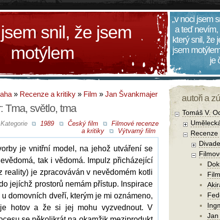
„v noci jsem s
 jsem snil, že jsem
a teď nevím,
který snil, že
motýlem
jsem motýlem
je
daha
»
Recenze a kritiky
»
Film
»
Jan Švankmajer
autoři a z
 Tma, světlo, tma
Tomáš V. O
Umělecká
Kategorie
1989
Český film
Filmové recenze
a kritiky
Výtvarný film
Recenze a
Divade
rby je vnitřní model, na jehož utváření se
Filmov
 nevědomá, tak i vědomá. Impulz přicházející
Dok
(z reality) je zpracováván v nevědomém kotli
Film
, do jejíchž prostorů nemám přístup. Inspirace
Aki
Fede
u domovních dveří, kterým je mi oznámeno,
Ing
 je hotov a že si jej mohu vyzvednout. V
Jan
ocesu se několikrát na okamžik meziprodukt