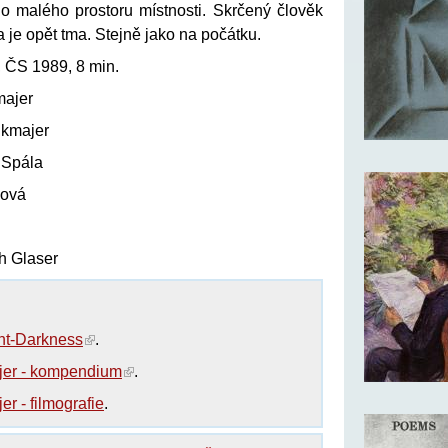
o malého prostoru místnosti. Skrčený člověk
a je opět tma. Stejně jako na počátku.
, ČS 1989, 8 min.
majer
nkmajer
v Spála
šová
ch Glaser
ht-Darkness
.
er - kompendium
.
r - filmografie
.