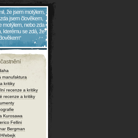
nil, že jsem motýlem,
 zda jsem člověkem,
 je motýlem, nebo zda
, kterému se zdá, že
 člověkem“
účastnění
daha
 manufaktura
 kritiky
lní recenze a kritiky
é recenze a kritiky
umenty
ografie
ra Kurosawa
rico Fellini
mar Bergman
 Hřebejk