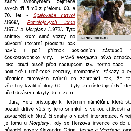
žánry synonymem zejména
svých tří filmů z přelomu 60. a
70. let -
Spalovače mrtvol
/1968/,
Petrolejových lamp
/1971/ a
Morgiany
/1972/. Tyto
snímky krom silné vazby na
Juraj Herz: Morgiana
původní literární předlohu pak
navíc i pojí příznak posledních zástupců 
československé vlny. - Právě
Morgiana
bývá označo
jako labutí píseň před nástupcem tzv. normalizace - 
politické i umělecké cenzury, hromadnými zákazy a e
předních filmových tvůrců do zahraničí tak, že ta
všechny kvalitní filmy 60. let byly po následující dvě d
před divákem ukryty do trezoru.
Juraj Herz přistupuje k literárním námětům, které sto
pozadí drtivé většiny jeho snímků, s velkou citlivostí 
závaznějších škrtů či snahy o vlastní interpretace. A ne
je tomu u
Morgiany
, kdy se Herzova invence co do ú
původní novely Alexandra Grina,
Jessie a Morgiana
, om