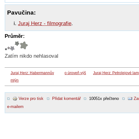
Pavučina:
Juraj Herz - filmografie
.
Průměr:
Zatím nikdo nehlasoval
Juraj Herz: Habermannův
o úroveň výš
Juraj Herz: Petrolejové la
mlýn
Verze pro tisk
Přidat komentář
10051x přečteno
Za
e-mailem