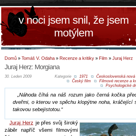
v noci jsem snil, že jsem
motýlem
Domů
»
Tomáš V. Odaha
»
Recenze a kritiky
»
Film
»
Juraj Herz
Juraj Herz: Morgiana
30. Leden 2009
Kategorie
1971
Československá nová 
Český film
Filmové recenze a kr
Psychologické d
„Náhoda číhá na náš rozum jako černá kočka pře
dveřmi, o kterou ve spěchu klopýtne noha, kráčející 
takovou sebejistotou.“
Juraj Herz
je přes svůj široký
záběr napříč všemi filmovými