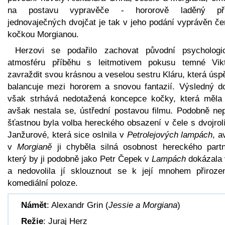
na postavu vypravěče - hororově laděný př
jednovaječných dvojčat je tak v jeho podání vyprávěn če
kočkou Morgianou.
Herzovi se podařilo zachovat původní psychologi
atmosféru příběhu s leitmotivem pokusu temné Vikt
zavraždit svou krásnou a veselou sestru Kláru, která ús
balancuje mezi hororem a snovou fantazií. Výsledný d
však strhává nedotažená koncepce kočky, která měla 
avšak nestala se, ústřední postavou filmu. Podobně nepř
šťastnou byla volba hereckého obsazení v čele s dvojrol
Janžurové, která sice oslnila v
Petrolejových lampách
, a
v
Morgianě
ji chyběla silná osobnost hereckého partn
který by ji podobně jako Petr Čepek v
Lampách
dokázala 
a nedovolila jí sklouznout se k její mnohem přirozen
komediální poloze.
Námět
: Alexandr Grin (
Jessie a Morgiana
)
Režie
: Juraj Herz