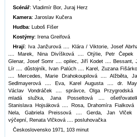
Scénář
: Vladimír Bor, Juraj Herz
Kamera
: Jaroslav Kučera
Hudba
: Luboš Fišer
Kostýmy
: Irena Greifová
Hrají
: Iva Janžurová .... Klára / Viktorie, Josef Abr
.... Marek, Nina Divíšková .... Otýlie, Petr Čepek .
Glenar, Josef Somr .... opilec, Jiří Kodet .... Bessant, J
Lír .... důstojník, Ivan Palúch .... Karel, Zuzana Fišárk
.... Mercedes, Marie Drahokoupilová .... Alžběta, J
Sedlmayerová .... Eva, Karel Augusta .... dr. May
Václav Vondráček .... správce, Olga Przygrodská .
mladá služka, Jana Posseltová .... ošetřovatel
Stanislava Hojsáková .... Rosa, Drahomíra Fialková .
Nela, Gabriela Preissová .... Gerda, Jan Vlček .
výčepní, Renata Vlčková .... posluhovačka
Československo 1971, 103 minut