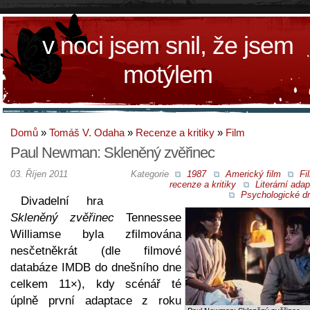
v noci jsem snil, že jsem
motýlem
Domů
»
Tomáš V. Odaha
»
Recenze a kritiky
»
Film
Paul Newman: Skleněný zvěřinec
03. Říjen 2011
Kategorie
1987
Americký film
Fi
recenze a kritiky
Literární ada
Psychologické d
Divadelní hra
Skleněný zvěřinec
Tennessee
Williamse byla zfilmována
nesčetněkrát (dle filmové
databáze IMDB do dnešního dne
celkem 11×), kdy scénář té
úplně první adaptace z roku