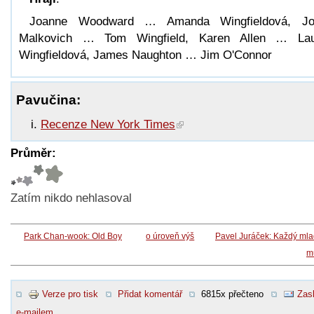
Joanne Woodward … Amanda Wingfieldová, Jo
Malkovich … Tom Wingfield, Karen Allen … Lau
Wingfieldová, James Naughton … Jim O'Connor
Pavučina:
Recenze New York Times
Průměr:
Zatím nikdo nehlasoval
Park Chan-wook: Old Boy
o úroveň výš
Pavel Juráček: Každý ml
m
Verze pro tisk
Přidat komentář
6815x přečteno
Zasl
e-mailem