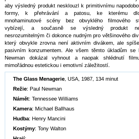
aby výsledný produkt nesklouzl k primitivnímu napodobo
formy, k přehrávání a patosu, ke kterému dl
mnohaminutové scény bez obvyklého filmového st
vybízejí, a současně se výsledný produkt ne
nesrozumitelným či dokonce nudným pro většinového div
který obvykle zrovna není aktivním divákem, ale spíše
pasivním konzumentem. Ale všem těmto úkladům se 
Newman dokázal vyhnout a naopak shlédnutí film
mimořádnou estetickou i emotivní záležitostí.
The Glass Menagerie
, USA, 1987, 134 minut
Režie
: Paul Newman
Námět
: Tennessee Williams
Kamera
: Michael Ballhaus
Hudba
: Henry Mancini
Kostýmy
: Tony Walton
Hrají
: