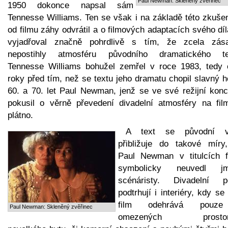
Paul Newman: Skleněný zvěřinec
1950 dokonce napsal sám
Tennesse Williams. Ten se však i na základě této zkušen
od filmu záhy odvrátil a o filmových adaptacích svého dí
vyjadřoval značně pohrdlivě s tím, že zcela zás
nepostihly atmosféru původního dramatického te
Tennesse Williams bohužel zemřel v roce 1983, tedy č
roky před tím, než se textu jeho dramatu chopil slavný 
60. a 70. let Paul Newman, jenž se ve své režijní konc
pokusil o věrně převedení divadelní atmosféry na fil
plátno.
A text se původní v
přibližuje do takové míry
Paul Newman v titulcích f
symbolicky neuvedl j
scénáristy. Divadelní po
podtrhují i interiéry, kdy se
film odehrává pouz
Paul Newman: Skleněný zvěřinec
omezených prostor