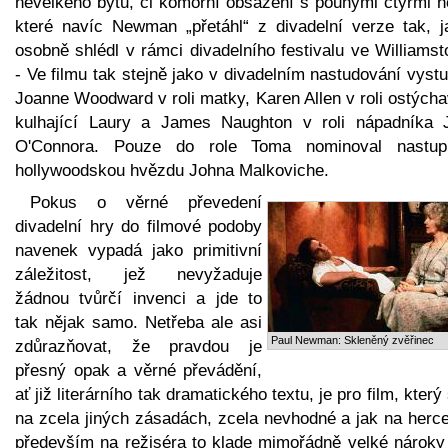
nevelkého bytu, či komorní obsazení s pouhými čtyřmi he
které navíc Newman „přetáhl“ z divadelní verze tak, ja
osobně shlédl v rámci divadelního festivalu ve Williams
- Ve filmu tak stejně jako v divadelním nastudování vyst
Joanne Woodward v roli matky, Karen Allen v roli ostých
kulhající Laury a James Naughton v roli nápadníka 
O'Connora. Pouze do role Toma nominoval nastupu
hollywoodskou hvězdu Johna Malkoviche.
Pokus o věrné převedení
divadelní hry do filmové podoby
navenek vypadá jako primitivní
záležitost, jež nevyžaduje
žádnou tvůrčí invenci a jde to
tak nějak samo. Netřeba ale asi
Paul Newman: Skleněný zvěřinec
zdůrazňovat, že pravdou je
přesný opak a věrné převádění,
ať již literárního tak dramatického textu, je pro film, který 
na zcela jiných zásadách, zcela nevhodné a jak na herce
především na režiséra to klade mimořádně velké nároky 