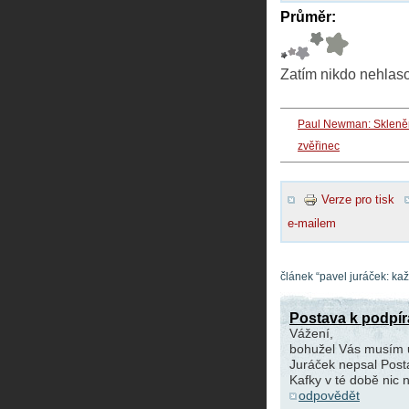
Průměr:
Zatím nikdo nehlas
Paul Newman: Skleně
zvěřinec
Verze pro tisk
e-mailem
článek “pavel juráček: k
Postava k podpír
Vážení,
bohužel Vás musím u
Juráček nepsal Post
Kafky v té době nic n
odpovědět