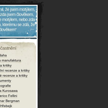
nil, že jsem motýlem,
 zda jsem člověkem,
 je motýlem, nebo zda
, kterému se zdá, že
 člověkem“
účastnění
daha
 manufaktura
 kritiky
lní recenze a kritiky
é recenze a kritiky
umenty
ografie
ra Kurosawa
rico Fellini
mar Bergman
 Hřebejk