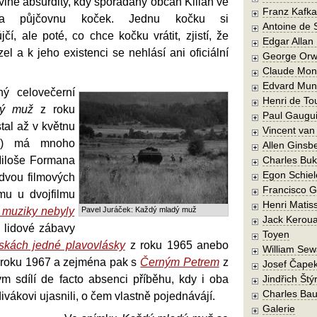
lně absurdity, kdy spořádaný občan Kilián ve
Franz Kafka
na půjčovnu koček. Jednu kočku si
Antoine de 
čí, ale poté, co chce kočku vrátit, zjistí, že
Edgar Allan
el a k jeho existenci se nehlásí ani oficiální
George Orw
Claude Mon
Edvard Mun
ný celovečerní
Henri de To
dý muž
z roku
Paul Gaugu
tal až v květnu
Vincent va
ího) má mnoho
Allen Ginsb
Miloše Formana
Charles Buk
Egon Schiel
a dvou filmových
Francisco 
mu u dvojfilmu
Henri Matis
 muziky nebyly
Pavel Juráček: Každý mladý muž
Jack Kerou
 lidové zábavy
Toyen
skách jedné plavovlásky
z roku 1965 anebo
William Sew
roku 1967 a zejména pak s
Černým Petrem
z
Josef Čape
ým sdílí de facto absenci příběhu, kdy i oba
Jindřich Štý
Charles Bau
divákovi ujasnili, o čem vlastně pojednávájí.
Galerie