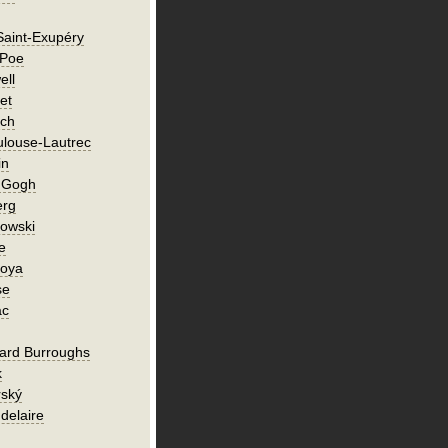
Saint-Exupéry
 Poe
ell
et
ch
ulouse-Lautrec
in
n Gogh
erg
owski
e
Goya
se
ac
ard Burroughs
k
rský
delaire