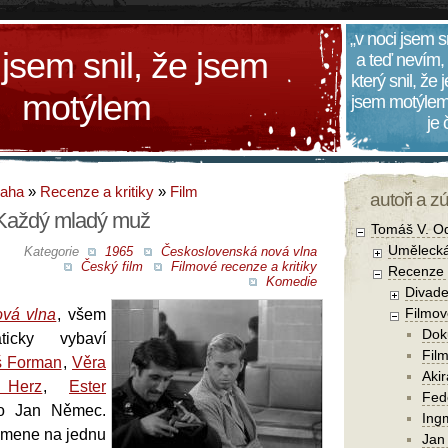
„v noci jsem s
 jsem snil, že jsem
a teď nevím,
který snil, že
motýlem
jsem motýlem
je
daha
»
Recenze a kritiky
»
Film
autoři a z
 Každý mladý muž
Tomáš V. O
Umělecká
Kategorie
1965
Československá nová vlna
Český film
Filmové recenze a kritiky
Recenze a
Komedie
Divade
Filmov
vá vlna
, všem
Dok
icky vybaví
Film
š Forman
,
Věra
Aki
 Herz
,
Ester
Fede
 Jan Němec.
Ing
omene na jednu
Jan