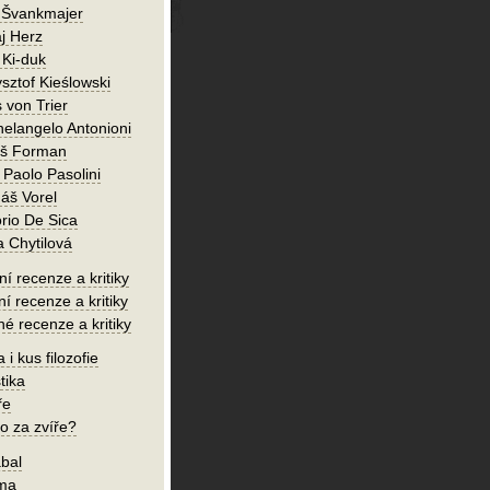
 Švankmajer
j Herz
 Ki-duk
sztof Kieślowski
 von Trier
helangelo Antonioni
oš Forman
 Paolo Pasolini
áš Vorel
orio De Sica
a Chytilová
í recenze a kritiky
ní recenze a kritiky
né recenze a kritiky
 i kus filozofie
tika
ře
o za zvíře?
bal
íma