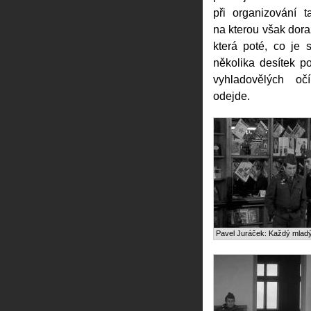
při organizování t
na kterou však dora
která poté, co je 
několika desítek p
vyhladovělých o
odejde.
Pavel Juráček: Každý mlad