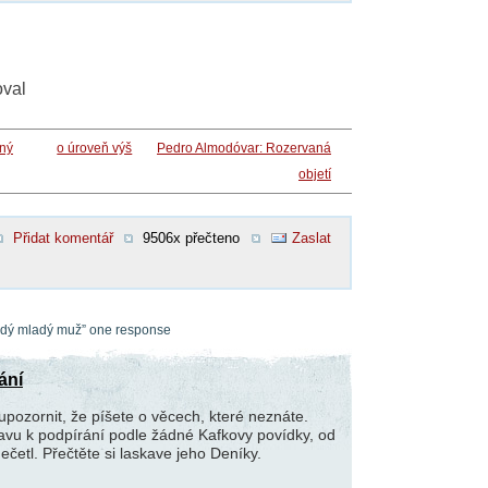
oval
ný
o úroveň výš
Pedro Almodóvar: Rozervaná
objetí
Přidat komentář
9506x přečteno
Zaslat
aždý mladý muž” one response
ání
pozornit, že píšete o věcech, které neznáte.
avu k podpírání podle žádné Kafkovy povídky, od
ečetl. Přečtěte si laskave jeho Deníky.