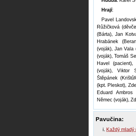
Hudba
: Karel 
Hrají
:
Pavel Landovský
Růžičková (děvče)
(Bárta), Jan Kotv
Hrabánek (Beran
(voják), Jan Vala 
(voják), Tomáš Se
Havel (pacient),
(voják), Viktor
Štěpánek (Krištůf
(kpt. Pleskot), Zd
Eduard Ambros (v
Němec (voják), Zde
Pavučina:
Každý mladý