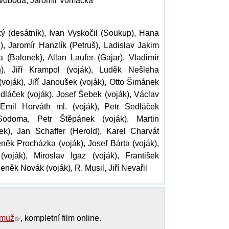
Svoboda, Jaromír Vomáčka
 (desátník), Ivan Vyskočil (Soukup), Hana
, Jaromír Hanzlík (Petruš), Ladislav Jakim
a (Balonek), Allan Laufer (Gajar), Vladimír
), Jiří Krampol (voják), Luděk Nešleha
(voják), Jiří Janoušek (voják), Otto Šimánek
dláček (voják), Josef Šebek (voják), Václav
 Emil Horváth ml. (voják), Petr Sedláček
 Sodoma, Petr Štěpánek (voják), Martin
ek), Jan Schaffer (Herold), Karel Charvát
eněk Procházka (voják), Josef Bárta (voják),
oják), Miroslav Igaz (voják), František
něk Novák (voják), R. Musil, Jiří Nevařil
 muž
, kompletní film online.