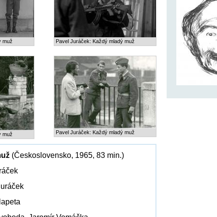
ý muž
Pavel Juráček: Každý mladý muž
Pavel Juráček: Každý mladý muž
ý muž
muž
(Československo, 1965, 83 min.)
uráček
Juráček
Šlapeta