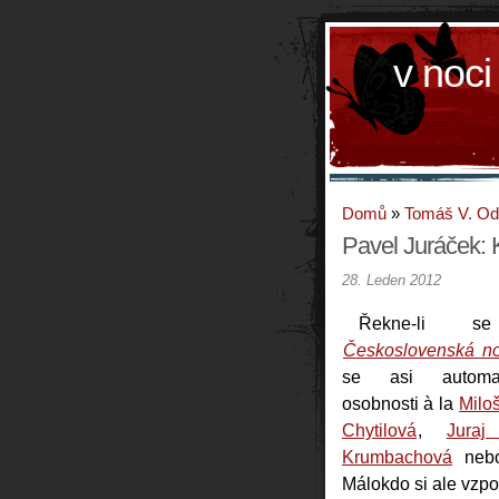
v noci
Domů
»
Tomáš V. O
Pavel Juráček:
28. Leden 2012
Řekne-li se
Československá no
se asi automat
osobnosti à la
Milo
Chytilová
,
Juraj
Krumbachová
nebo
Málokdo si ale vzp