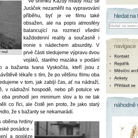
Ve snímku
Každý mladý muž
se
Juráček nezaměřil na vypravování
hledat na 
příběhu, byť je ve filmu také
obsažen, ale na popis atmosféry
Co hledat:
balancující na rozmezí všední
každodenní reality a současně i
ironie s nádechem absurdity. V
navigace
ý muž
prvé části sledujeme výpravu dvou
Kontakt
vojáků, starého mazáka v podání
Rejstřík
 a bažanta Ivana Vyskočila, kteří jsou z
Měsíční arc
ávštěvě lékaře s tím, že po většinu filmu oba
Ankety
ledujeme v tom, jak zabíjí čas, ať na nádraží,
Přihlásit se
ě, v nádražní hospodě, nebo při potulce ve
 oba prohodí jen minimum slov a to ne tak
li co říci, ale čistě jen proto, že jako starý
náhodně 
vidlo, že s bažanty se nekamarádí.
 s oběma hrdiny
nské posádce -
čení a posléze