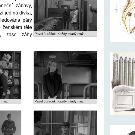
aneční zábavy,
zí jediná dívka,
sledována páry
o ženském těle
čí, zase záhy
Pavel Juráček: Každý mladý muž
ý muž
Pavel Juráček: Každý mladý muž