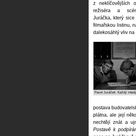
z neklíčovějších 
režiséra a scén
Juráčka, který sice
filmařskou listinu, n
dalekosáhlý vliv na 
Pavel Juráček: Každý mlad
postava budovatelsk
plátna, ale její něk
nechtějí znát a uj
Postavě k podpírán