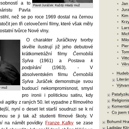
osobností a to
Jan
Pavel Juráček: Každý mladý muž
Jura
áristu Pavla
Kim
 stihl, než se po roce 1969 dostal na černou
Krzy
atočit jen tři celovečerní filmy, které však měly
Lars
ostatní tvůrce Nové vlny.
Mic
O charakter Juráčkovy tvorby
Mil
Pier
skvěle ilustrují již jeho debutové
Tom
krátkometrážní filmy
Černobílá
Vitt
Sylva
(1961) a
Postava k
Věr
podpírání
(1963). - V
Hudebn
absolventském filmu
Černobílá
Literár
Sylva
Juráček demonstruje svou
Výtvar
ý muž
budoucí nekompromisnost, smysl
Patafyzika
pro ironii i politickou satiru, kdy
Religionis
é agitky z raných 50. let vypadne z filmového
Komentá
dejší, nyní o deset let starší soudruzi se k ní
Co jsem t
mou se ji tak až studenti filmové školy. V
Bohumil Hra
í
na námět povídky
Franze Kafky
se zase
Ladislav Kl