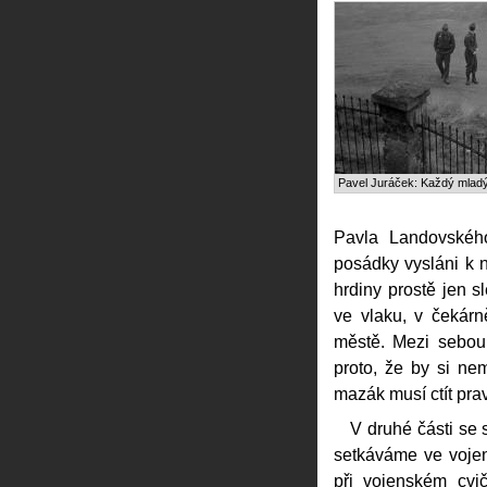
Pavel Juráček: Každý mlad
Pavla Landovského
posádky vysláni k n
hrdiny prostě jen s
ve vlaku, v čekárn
městě. Mezi sebou
proto, že by si nemě
mazák musí ctít pra
V druhé části se
setkáváme ve voje
při vojenském cvi