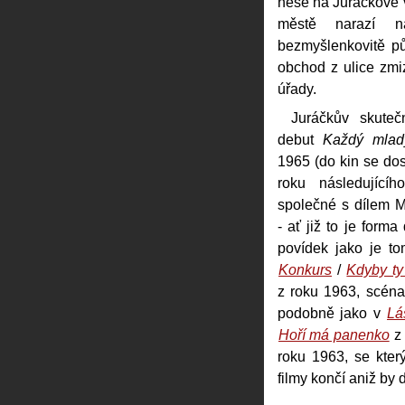
nese na Juráčkově v
městě narazí 
bezmyšlenkovitě půj
obchod z ulice zmiz
úřady.
Juráčkův skuteč
debut
Každý mla
1965 (do kin se dos
roku následujíc
společné s dílem 
- ať již to je form
povídek jako je to
Konkurs
/
Kdyby ty
z roku 1963, scéna
podobně jako v
Lá
Hoří má panenko
z 
roku 1963, se kter
filmy končí aniž by 