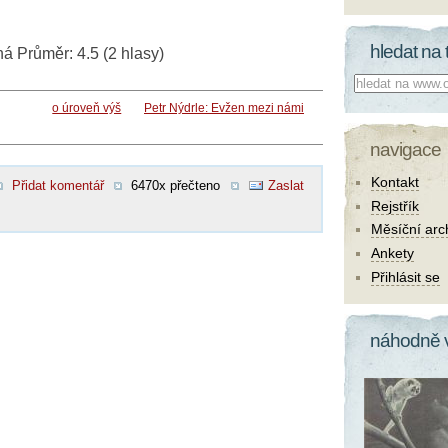
hledat na 
ná
Průměr:
4.5
(
2
hlasy)
Co hledat:
o úroveň výš
Petr Nýdrle: Evžen mezi námi
navigace
Kontakt
Přidat komentář
6470x přečteno
Zaslat
Rejstřík
Měsíční arc
Ankety
Přihlásit se
náhodně 