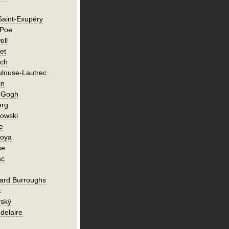
Saint-Exupéry
 Poe
ell
et
ch
ulouse-Lautrec
in
n Gogh
erg
owski
e
Goya
se
ac
ard Burroughs
k
rský
delaire