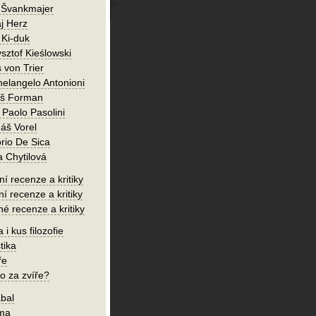
 Švankmajer
j Herz
 Ki-duk
sztof Kieślowski
 von Trier
helangelo Antonioni
oš Forman
 Paolo Pasolini
áš Vorel
orio De Sica
a Chytilová
í recenze a kritiky
ní recenze a kritiky
né recenze a kritiky
 i kus filozofie
tika
ře
o za zvíře?
bal
íma