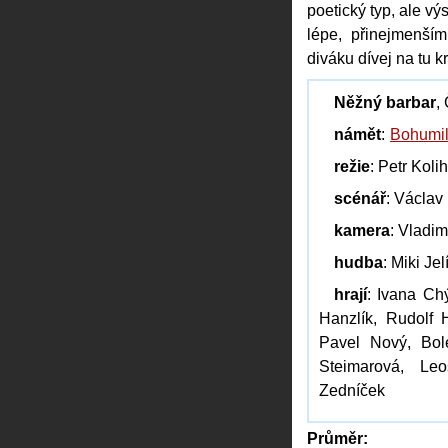
poetický typ, ale v
lépe, přinejmenším
diváku dívej na tu k
Něžný barbar
,
námět
:
Bohumil
režie
: Petr Koli
scénář
: Václav
kamera
: Vladi
hudba
: Miki Je
hrají
: Ivana Chý
Hanzlík, Rudolf H
Pavel Nový, Bol
Steimarová, Le
Zedníček
Průměr: