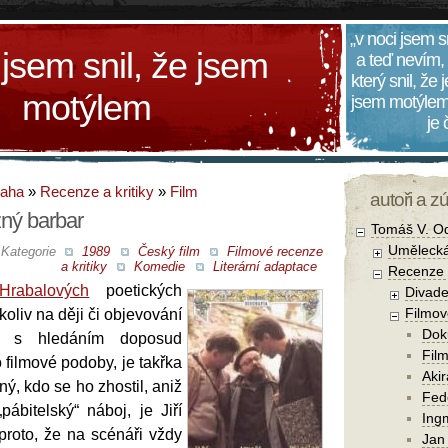
„v noci jsem s
 jsem snil, že jsem
a teď nevím,
který snil, že
motýlem
jsem motýlem
je
daha
»
Recenze a kritiky
»
Film
autoři a z
žný barbar
Tomáš V. O
Umělecká
Kategorie
1989
Český film
Filmové recenze
a kritiky
Komedie
Literární adaptace
Recenze a
Hrabalových
poetických
Divade
Filmov
koliv na ději či objevování
Dok
h s hledáním doposud
Film
 filmové podoby, je takřka
Aki
ný, kdo se ho zhostil, aniž
Fede
pábitelský“ náboj, je Jiří
Ing
proto, že na scénáři vždy
Jan