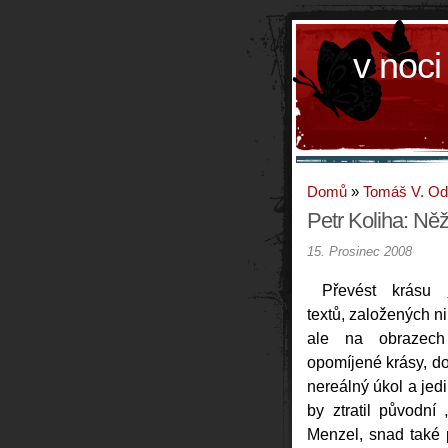
v noci
Domů
»
Tomáš V. O
Petr Koliha: Ně
15. Prosinec 2008
Převést krásu
textů, založených ni
ale na obrazec
opomíjené krásy, do
nereálný úkol a jedi
by ztratil původní „
Menzel, snad také 