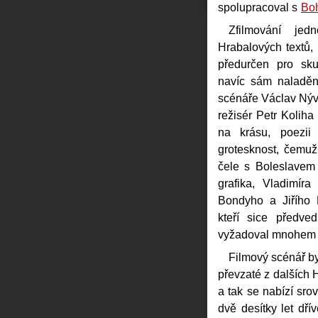
spolupracoval s
Bo
Zfilmování jedn
Hrabalových textů,
předurčen pro sku
navíc sám naladěn 
scénáře Václav Nývl
režisér Petr Kolih
na krásu, poezii 
grotesknost, čemuž
čele s Boleslavem 
grafika, Vladimír
Bondyho a Jiřího 
kteří sice předve
vyžadoval mnohem ví
Filmový scénář by
převzaté z dalších 
a tak se nabízí srov
dvě desítky let dří