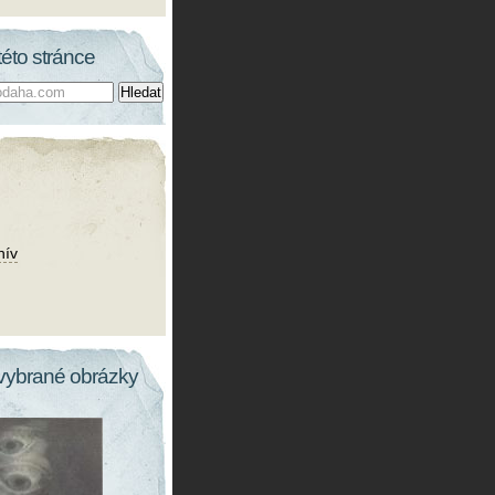
této stránce
hív
vybrané obrázky