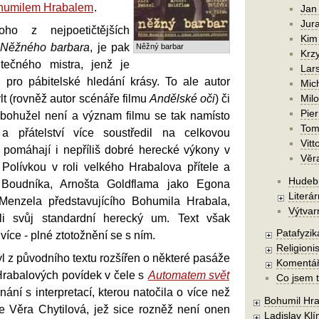
humilem Hrabalem
.
Jan
Jura
oho z nejpoetičtějších
Kim
Něžného barbara
, je pak
Něžný barbar
Krzy
tečného mistra, jenž je
Lars
pro pábitelské hledání krásy. To ale autor
Mic
t (rovněž autor scénáře filmu
Andělské oči
) či
Mil
Pier
a bohužel není a význam filmu se tak namísto
Tom
a přátelství více soustředil na celkovou
Vitt
 pomáhají i nepříliš dobré herecké výkony v
Věr
Polívkou v roli velkého Hrabalova přítele a
Hudebn
a Boudníka, Arnošta Goldflama jako Egona
Literár
Menzela představujícího Bohumila Hrabala,
Výtvar
dli svůj standardní herecký um. Text však
Patafyzika
ce - plné ztotožnění se s ním.
Religionis
l z původního textu rozšířen o některé pasáže
Komentá
Hrabalových povídek v čele s
Automatem svět
Co jsem t
nání s interpretací, kterou natočila o více než
Bohumil Hra
ve Věra Chytilová, jež sice rozněž není onen
Ladislav Kl