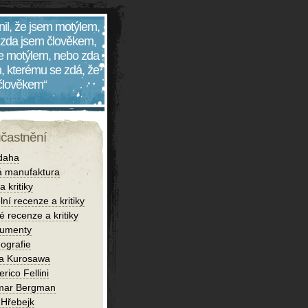
nil, že jsem motýlem,
 zda jsem člověkem,
 je motýlem, nebo zda
, kterému se zdá, že
 člověkem“
účastnění
daha
 manufaktura
 kritiky
lní recenze a kritiky
é recenze a kritiky
umenty
ografie
ra Kurosawa
rico Fellini
mar Bergman
 Hřebejk