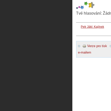
Tvé hlasování:
Žád
Petr Jákl: Kajínek
Verze pro tisk
e-mailem