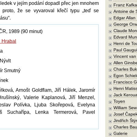
ýsledek v jejím podání dopadl přec jen mnohem
Franz Kafka
 proto, že se vyvaroval křečí typu „teď se
Antoine de 
rásu“.
Edgar Allan
George Orw
Claude Mon
 ČR, 1989 (90 minut)
Edvard Mun
 Hrabal
Henri de To
Paul Gaugu
ha
Vincent va
 Nývlt
Allen Ginsb
Charles Buk
mír Smutný
Egon Schiel
línek
Francisco 
Henri Matis
lková, Arnošt Goldflam, Jiří Hálek, Jaromír
Jack Kerou
rušínský, Valerie Kaplanová, Jiří Menzel,
Toyen
eslav Polívka, Ljuba Skořepová, Evelyna
William Sew
oš Suchařípa, Lenka Termerová, Pavel
Josef Čape
Jindřich Štý
Charles Bau
Galerie