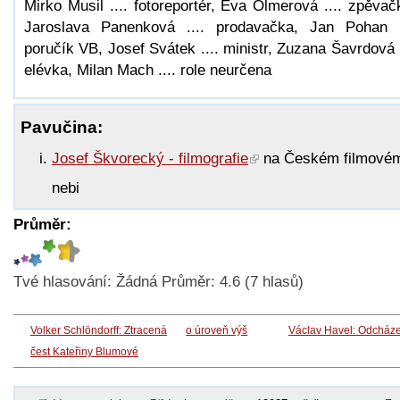
Mirko Musil .... fotoreportér, Eva Olmerová .... zpěvač
Jaroslava Panenková .... prodavačka, Jan Pohan .
poručík VB, Josef Svátek .... ministr, Zuzana Šavrdová .
elévka, Milan Mach .... role neurčena
Pavučina:
Josef Škvorecký - filmografie
na Českém filmové
nebi
Průměr:
Tvé hlasování:
Žádná
Průměr:
4.6
(
7
hlasů)
Volker Schlöndorff: Ztracená
o úroveň výš
Václav Havel: Odcház
čest Kateřiny Blumové