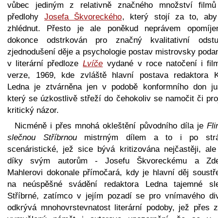
vůbec jediným z relativně značného množství filmů
předlohy
Josefa Škvoreckého
, který stojí za to, aby
zhlédnut. Přesto je ale poněkud neprávem opomíje
dokonce odstrkován pro značný kvalitativní odst
zjednodušení děje a psychologie postav mistrovsky poda
v literární předloze
Lvíče
vydané v roce natočení i fil
verze, 1969, kde zvláště hlavní postava redaktora K
Ledna je ztvárněna jen v podobě konformního don ju
který se úzkostlivě střeží do čehokoliv se namočit či pro
kritický názor.
Nicméně i přes mnohá okleštění původního díla je
Fli
slečnou Stříbrnou
mistrným dílem a to i po str
scenáristické, jež sice bývá kritizována nejčastěji, ale
díky svým autorům - Josefu Škvoreckému a Zd
Mahlerovi dokonale přímočará, kdy je hlavní děj soustř
na neúspěšné svádění redaktora Ledna tajemné sl
Stříbrné, zatímco v jejím pozadí se pro vnímavého di
odkrývá mnohovrstevnatost literární podoby, jež přes z