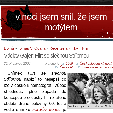
v noci jsem snil, že jsem
motýlem
Domů
»
Tomáš V. Odaha
»
Recenze a kritiky
»
Film
Václav Gajer: Flirt se slečnou Stříbrnou
26. Prosinec 2008
Kategorie
1969
Československá nová 
Český film
Filmové recenze a kr
Snímek
Flirt se slečnou
Stříbrnou
nabízí to nejlepší co
lze v české kinematografii vůbec
shlédnout, plně zapadá do
koncepce pro český film zlatého
období druhé poloviny 60. let a
Václav Gajer: Flirt se slečnou Stříbr
vedle snímku
Farářův konec
je