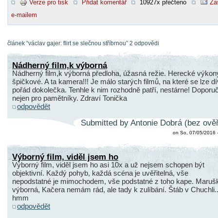
Verze pro tisk
Přidat komentář
10927x přečteno
Za
e-mailem
článek “václav gajer: flirt se slečnou stříbrnou” 2 odpovědi
Nádherný film,k výborná
Nádherný film,k výborná předloha, úžasná režie. Herecké výkon
špičkové. A ta kamera!!! Je málo starých filmů, na které se lze dí
pořád dokolečka. Tenhle k nim rozhodně patří, nestárne! Doporuč
nejen pro pamětníky. Zdraví Tonička
odpovědět
Submitted by Antonie Dobrá (bez ověř
on So, 07/05/2016 
Výborný film, viděl jsem ho
Výborný film, viděl jsem ho asi 10x a už nejsem schopen být
objektivní. Každý pohyb, každá scéna je uvěřitelná, vše
nepodstatné je mimochodem, vše podstatné z toho kape. Maruš
výborná, Kačera nemám rád, ale tady k zulíbání. Štáb v Chuchli..
hmm
odpovědět