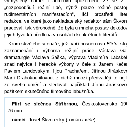
vymyšlený námět i autorovo upozornění, že se v
„nezpodobňují reální lidé, nýbrž pouze reálné posto
rudimentárních manifestacích“, líčí prostředí liter
redakce, ve které jako nakladatelský redaktor sám Škvor
pracoval, tak věrohodně, že byla u mnoha postav dekódo
jejich fyzická předloha v osobách konkrétních literátů.
Krom skvělého scénáře, jež tvoří nosnou osu
Flirtu
, sto
zaznamenání i výborná režijní práce Václava Gaj
dramaturgie Václava Šaška, výprava Vladimíra Labské
snad nejvíce i herecké výkony v čele s Janem Kače
Pavlem Landovským, Iljou Prachařem, Jiřinou Jiráskov
Marií Drahokoupilovou, z nichž mnozí předvádějí to nejl
ze svého umění a sledovat například Jiřinu Jiráskovo
požitkem skutečného filmového labužníka.
Flirt se slečnou Stříbrnou
, Československo 19
76 min.
námět
: Josef Škvorecký (román
Lvíče
)