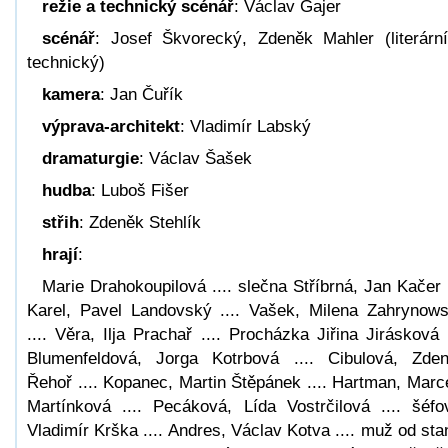
režie a technický scénář
: Václav Gajer
scénář
: Josef Škvorecký, Zdeněk Mahler (literárn
technický)
kamera
: Jan Čuřík
výprava-architekt
: Vladimír Labský
dramaturgie
: Václav Šašek
hudba
: Luboš Fišer
střih
: Zdeněk Stehlík
hrají
:
Marie Drahokoupilová .... slečna Stříbrná, Jan Kačer .
Karel, Pavel Landovský .... Vašek, Milena Zahrynow
.... Věra, Ilja Prachař .... Procházka Jiřina Jirásková .
Blumenfeldová, Jorga Kotrbová .... Cibulová, Zde
Řehoř .... Kopanec, Martin Štěpánek .... Hartman, Marc
Martínková .... Pecáková, Lída Vostrčilová .... šéfo
Vladimír Krška .... Andres, Václav Kotva .... muž od sta