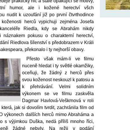
děje prakticky nic a stále opakující se motivy,
tní humor, ale i kožené herectví všch
u nudit k uzoufání již po první čtvrthodince
é koženosti herců vypichuji zejména Josefa
kanceléře Riedla, kdy se Abrahám nikdy
i náznakem pokusu o charakterní herectví,
dání Riedlova šílenství s předobrazem v Králi
akespeara, překonalo i ty nejhorší obavy.
Přesto však mám-li ve filmu
nuceně hledat i ty světlé okamžiky,
oceňuji, že žádný z herců přes
svou koženost neskouzl k patosu a
k přehrávání. Velmi solidním
výkonem se ve filmu zaskvěla
Dagmar Havlová-Veškrnová v roli
 která, jak si dovolím tvrdit, zachránila film od
. O výkonech dalších herců mimo Abraháma a
o s výjimkou Duška, nedá příliš mnoho říci,
ušeně žádné nebyly. Na režii v podání