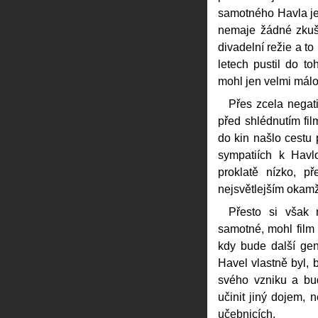
samotného Havla je
nemaje žádné zkuše
divadelní režie a to
letech pustil do to
mohl jen velmi málo z
Přes zcela negati
před shlédnutím film
do kin našlo cestu
sympatiích k Havl
proklatě nízko, p
nejsvětlejším okamž
Přesto si však
samotné, mohl film v
kdy bude další gen
Havel vlastně byl, 
svého vzniku a bu
učinit jiný dojem, 
učebnicích.