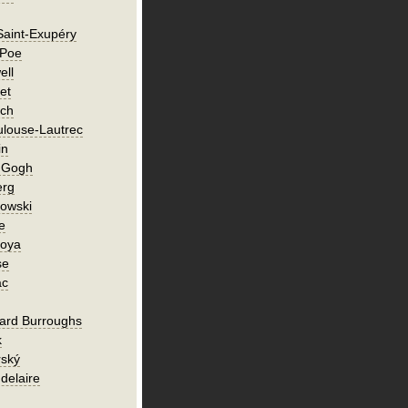
Saint-Exupéry
 Poe
ell
et
ch
ulouse-Lautrec
in
n Gogh
erg
owski
e
Goya
se
ac
ard Burroughs
k
rský
delaire