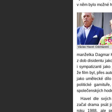
v něm bylo možné hl
Václav Havel: Odcházení
manželka Dagmar Hav
z dob disidentu jak
i sympatizanti jako
že film byl, přes a
jako umělecké dílo 
politické garnituř
společenských hodn
Havel dle svých 
začal drama psát j
roku 1988, ale pr