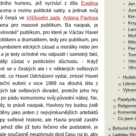
urdního humoru, jež vychází z díla
Eugèna
Jan
Jura
ena o rovinu politické satiry, a jednak svůj
Kim
ně čerpá ve
Višňovém sadu
Antona Pavlova
Krzy
čena pro masové publikum. Ba naopak, je
Lars
avlovské“ publikum, pro které je Václav Havel
Mic
litikem a dramatikem, tedy pro publikum, pro
Mil
 symbolem etických zásad a morálky nebo jen
Pier
 a je tedy ochotné mu odpustit i samotný fakt,
Tom
Vitt
ěji zůstat v politickém důchodu. - Když
Věr
ré se v českých ale i v některých světových
oté, co Havel
Odcházení
vydal, zmizel Havel
Hudebn
teční euforii v roce 1989 na dlouhá léta z
Literár
Výtvar
kých tak světových divadel, protože jeho hry
oj po pádu komunismu svůj původní náboj. Ne,
Patafyzika
ly, to právě naopak, Havlovy hry budou jistě
Religionis
Komentá
áděny jako jeden z nejvýmluvnějších artefaktů
Co jsem t
py světové historie, ale Havla prostě zastihl
jehož díle již bylo řečeno vše podstatné, je
Bohumil Hra
ale současně neuplynulo dost času na to, aby
Ladislav Kl