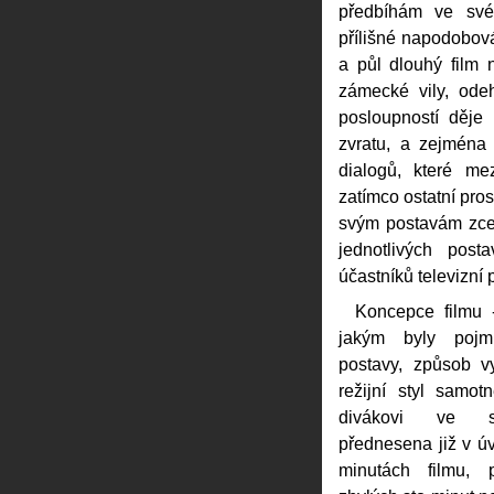
předbíhám ve své
přílišné napodobová
a půl dlouhý film 
zámecké vily, ode
posloupností děje
zvratu, a zejména
dialogů, které me
zatímco ostatní pros
svým postavám zcela
jednotlivých post
účastníků televizní 
Koncepce filmu -
jakým byly pojmu
postavy, způsob vy
režijní styl samot
divákovi ve s
přednesena již v ú
minutách filmu,