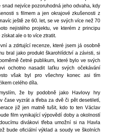
 snad nejvíce pozoruhodná jeho odvaha, kdy
nosti s filmem a jen okrajové zkušenosti z
 navíc ještě ze 60. let, se ve svých více než 70
hoto nejistého projektu, ve kterém z principu
ískat ale o to více ztratit.
vní a zdrtující recenze, které jsem já osobně
u bral jako produkt škarohlídctví a závisti, si
 poměrně četné publikum, které bylo ve svých
ovi ochotno nasadit laťku svých očekávání
řesto však byl pro všechny konec asi tím
ikem celého díla.
 myslím, že by podobně jako Havlovy hry
 čase vyzrát a třeba za dvě či pět desetiletí,
erace již jen matně tušit, kdo to ten Václav
bude film vynikající výpovědí doby a okolností
doucímu divákovi třeba umožní si na Havla
než bude oficiální výklad a soudy ve školních