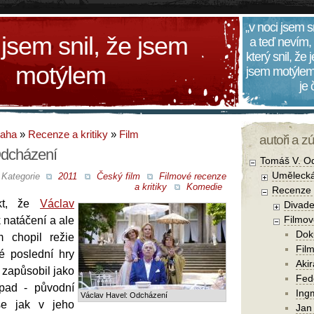
„v noci jsem s
 jsem snil, že jsem
a teď nevím,
který snil, že
motýlem
jsem motýlem
je
daha
»
Recenze a kritiky
»
Film
autoři a z
Odcházení
Tomáš V. O
Umělecká
Kategorie
2011
Český film
Filmové recenze
a kritiky
Komedie
Recenze a
akt, že
Václav
Divade
Filmov
k natáčení a ale
Dok
 chopil režie
Film
é poslední hry
Aki
 zapůsobil jako
Fede
ápad - původní
Ing
Václav Havel: Odcházení
se jak v jeho
Jan