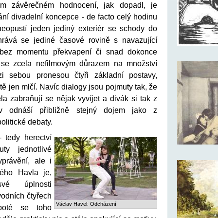
m závěrečném hodnocení, jak dopadl, je
ní divadelní koncepce - de facto celý hodinu
neopustí jeden jediný exteriér se schody do
hrává se jediné časové rovině s navazující
 bez momentu překvapení či snad dokonce
 se zcela nefilmovým důrazem na množství
zi sebou pronesou čtyři základní postavy,
tě jen mlčí. Navíc dialogy jsou pojmuty tak, že
 zabraňují se nějak vyvíjet a divák si tak z
av odnáší přibližně stejný dojem jako z
politické debaty.
 tedy herectví
ty jednotlivé
právění, ale i
ného Havla je,
vé úplnosti
vodních čtyřech
Václav Havel: Odcházení
 poté se toho