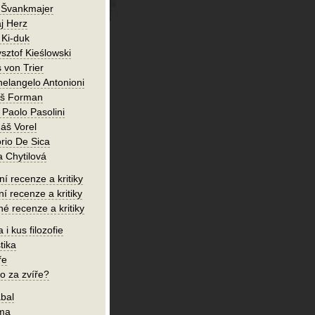
 Švankmajer
j Herz
 Ki-duk
sztof Kieślowski
 von Trier
helangelo Antonioni
oš Forman
 Paolo Pasolini
áš Vorel
orio De Sica
a Chytilová
í recenze a kritiky
ní recenze a kritiky
né recenze a kritiky
 i kus filozofie
tika
ře
o za zvíře?
bal
íma