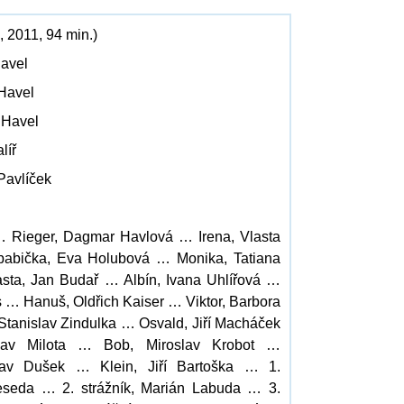
 2011, 94 min.)
Havel
 Havel
 Havel
líř
 Pavlíček
 Rieger, Dagmar Havlová … Irena, Vlasta
abička, Eva Holubová … Monika, Tatiana
sta, Jan Budař … Albín, Ivana Uhlířová …
s … Hanuš, Oldřich Kaiser … Viktor, Barbora
tanislav Zindulka … Osvald, Jiří Macháček
lav Milota … Bob, Miroslav Krobot …
lav Dušek … Klein, Jiří Bartoška … 1.
Beseda … 2. strážník, Marián Labuda … 3.