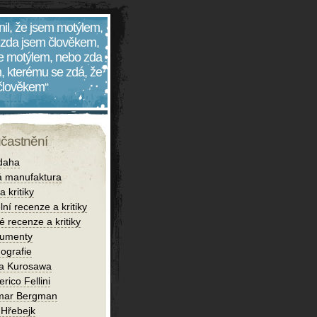
nil, že jsem motýlem,
 zda jsem člověkem,
 je motýlem, nebo zda
, kterému se zdá, že
 člověkem“
účastnění
daha
 manufaktura
 kritiky
lní recenze a kritiky
é recenze a kritiky
umenty
ografie
ra Kurosawa
rico Fellini
mar Bergman
 Hřebejk