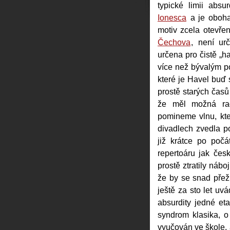
typické limii abs
Ionesca
a je obohac
motiv zcela otevře
Čechova
, není ur
určena pro čistě „h
více než bývalým po
které je Havel buď
prostě starých časů
že měl možná rad
pomineme vlnu, kte
divadlech zvedla p
již krátce po počá
repertoáru jak čes
prostě ztratily náb
že by se snad přeži
ještě za sto let uv
absurdity jedné eta
syndrom klasika, o 
vyučován ve škole, 