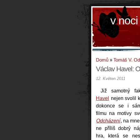
v noci
Domů
»
Tomáš V. O
Václav Havel: 
12. Květen 2011
Již samotný f
Havel
nejen svolil 
dokonce se i sám
filmu na motivy sv
Odcházení
, na mne
ne příliš dobrý n
hra, která se ne