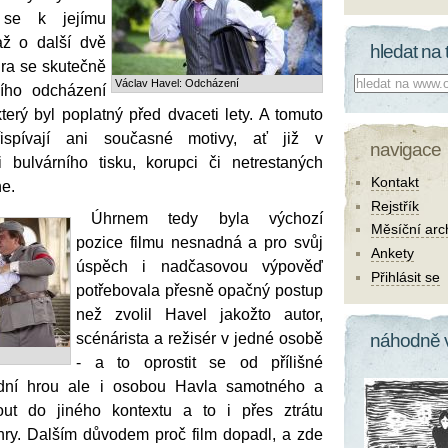
, se k jejímu
až o další dvě
hledat na 
hra se skutečně
Co hledat:
Václav Havel: Odcházení
ního odcházení
terý byl poplatný před dvaceti lety. A tomuto
ispívají ani současné motivy, ať již v
navigace
 bulvárního tisku, korupci či netrestaných
Kontakt
ne.
Rejstřík
Úhrnem tedy byla výchozí
Měsíční arc
pozice filmu nesnadná a pro svůj
Ankety
úspěch i nadčasovou výpověď
Přihlásit se
potřebovala přesně opačný postup
než zvolil Havel jakožto autor,
scénárista a režisér v jedné osobě
náhodně 
- a to oprostit se od přílišné
dní hrou ale i osobou Havla samotného a
ut do jiného kontextu a to i přes ztrátu
ry. Dalším důvodem proč film dopadl, a zde