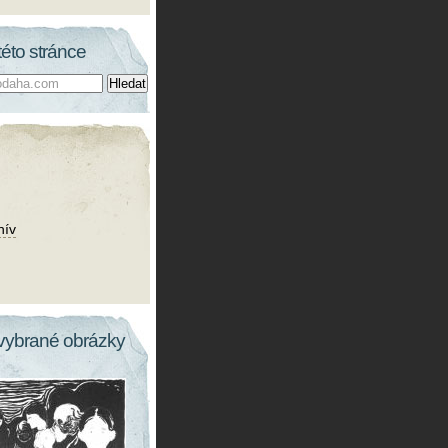
této stránce
hív
vybrané obrázky