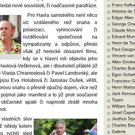
Franz Kafka
edat nové souvisloti, či nadčasové parafráze.
Antoine de 
Pro Havla samotného není něco
Edgar Allan
víc vzdáleného než snaha o
George Orw
polarizaci, vyhrocování či
Claude Mon
Edvard Mun
rozdělování společnosti na
Henri de To
sympatizanty a odpůrce, přesto
Paul Gaugu
však již herecké obsazení filmu,
Vincent va
kdy se v hlavní roli objevila jeho
Allen Ginsb
lová-Veškrnová, ale i dlouholetí přátelé již
Charles Buk
o Vlasta Chramostová či Pavel Landovský, ale
Egon Schiel
 jsou Eva Holubová či Jaroslav Dušek, věští,
Francisco 
Henri Matis
utorovu snahu o přesně opačný dojem, více než
Jack Kerou
pojmut jako manifest a to již proti současné
Toyen
e, občanské apatii či naprosté ztrátě mnoha
William Sew
ot.
Josef Čape
vlastních slov
Jindřich Štý
Charles Bau
iž někdy kolem
Galerie
o rychlý sled