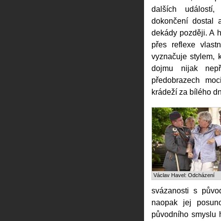
dalších událostí
dokončení dostal 
dekády později. A 
přes reflexe vlast
vyznačuje stylem, k
dojmu nijak nepř
předobrazech moci
krádeží za bílého d
Václav Havel: Odcházení
svázanosti s půvo
naopak jej posuno
původního smyslu h