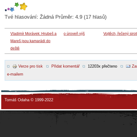
Tvé hlasování:
Žádná
Průměr:
4.9
(
17
hlasů)
Vladimír Morávek: Hrubeš a
o úroveň výš
Vojtěch, řečený siro
Mareš jsou kamarádi do
deště
Verze pro tisk
Přidat komentář
12203x přečteno
Za
e-mailem
Tomáš Odaha © 1999-2022