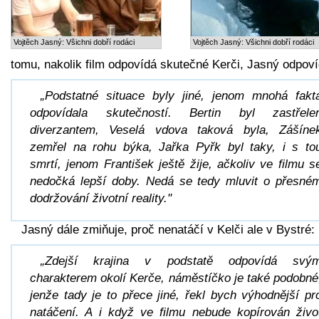
Vojtěch Jasný: Všichni dobří rodáci
Vojtěch Jasný: Všichni dobří rodáci
tomu, nakolik film odpovídá skutečné Kerči, Jasný odpoví
„Podstatné situace byly jiné, jenom mnohá fakt
odpovídala skutečností. Bertin byl zastřele
diverzantem, Veselá vdova taková byla, Zášíne
zemřel na rohu býka, Jařka Pyřk byl taky, i s to
smrtí, jenom František ještě žije, ačkoliv ve filmu s
nedočká lepší doby. Nedá se tedy mluvit o přesné
dodržování životní reality."
Jasný dále zmiňuje, proč nenatáčí v Kelči ale v Bystré:
„Zdejší krajina v podstatě odpovídá svý
charakterem okolí Kerče, náměstíčko je také podobné
jenže tady je to přece jiné, řekl bych výhodnější pr
natáčení. A i když ve filmu nebude kopírován živo