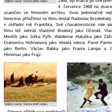
1968, byl krátce po své pre
Vojtěch Jasný: Všichni dobří rodáci
4. července 1969 na dvacet
uzamčen ve filmovém archivu. Svou jednonačně nejl
hereckou příležitost ve filmu dostal Radoslav Brzobohatý
v ústřední roli Františka. Své charakteristické role al
filmu též sehráli Vlastimil Brodský jako Očenáš, Vlad
Menšík jako Jořka Pyřk, Waldemar Matuška jako Záši
Drahomíra Hofmanová jako Veselá vdova, Pavel Pavlo
jako Bertin, Václav Babka jako Franta Lampa a J
Hlinomaz jako Frajz.
Vojtěch Jasný: Všichni dobří rodáci
Filmový příběh sice nepřekročí