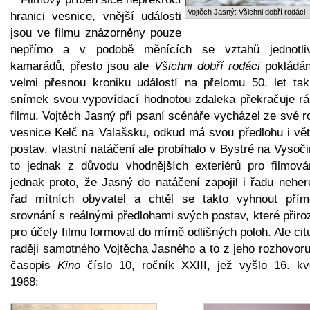
Vojtěch Jasný: Všichni dobří rodáci
hranici vesnice, vnější události
jsou ve filmu znázorněny pouze
nepřímo a v podobě měnících se vztahů jednotli
kamarádů, přesto jsou ale
Všichni dobří rodáci
pokládán
velmi přesnou kroniku událostí na přelomu 50. let tak
snímek svou vypovídací hodnotou zdaleka překračuje r
filmu. Vojtěch Jasný při psaní scénáře vycházel ze své 
vesnice Kelč na Valašsku, odkud má svou předlohu i vět
postav, vlastní natáčení ale probíhalo v Bystré na Vysoč
to jednak z důvodu vhodnějších exteriérů pro filmová
jednak proto, že Jasný do natáčení zapojil i řadu neher
řad mítních obyvatel a chtěl se takto vyhnout pří
srovnání s reálnými předlohami svých postav, které přir
pro účely filmu formoval do mírně odlišných poloh. Ale ci
raději samotného Vojtěcha Jasného a to z jeho rozhovoru
časopis
Kino
číslo 10, ročník XXIII, jež vyšlo 16. kv
1968: