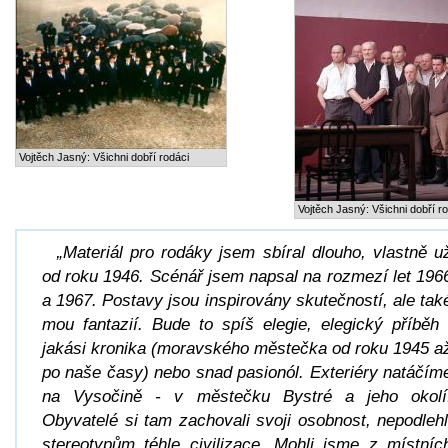
Vojtěch Jasný: Všichni dobří rodáci
Vojtěch Jasný: Všichni dobří r
„Materiál pro rodáky jsem sbíral dlouho, vlastně u
od roku 1946. Scénář jsem napsal na rozmezí let 196
a 1967. Postavy jsou inspirovány skutečností, ale tak
mou fantazií. Bude to spíš elegie, elegický příběh 
jakási kronika (moravského městečka od roku 1945 a
po naše časy) nebo snad pasionól. Exteriéry natáčím
na Vysočině - v městečku Bystré a jeho okolí
Obyvatelé si tam zachovali svoji osobnost, nepodlehl
stereotypům téhle civilizace. Mohli jsme z místníc