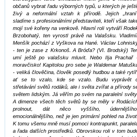
občanů vybrat řadu výborných typů, u kterých je ješt
živý a neformální vztah k přírodě. Jejich „hraní
sladíme s profesionálními představiteli, kteří však tak
mojí své kořeny na venkově. Hlavní roli vytváří Rode
Brzobohatý, ten vyrostl právě na Valašsku. Vladimí
Menšík pochází z Vyškova na Hané. Václav Lohnisk
- ten je zase z Krkonoš. A Bróďa? (VI. Brodský) Te
umí ještě po valašsku mluvit. Nebo Ilja Prachař 
moravčisko! Kapitolou pro sebe je Waldemar Matušk
- veliká člověčina, člověk posedlý hudbou a také rytíř
ať se to vzalo, kde se vzalo. Budu vyprávět 
střetávání světů rodáků, ale i světa zvířat a přírody s
světem lidským. Já věřím po svém na paralelní světy
A dimenze všech těch světů by se měly v Rodácíc
prolnout, dát něco vyššího, údernějšího
emocionálnějšího, než je jen primární pohled na život
K tomu všemu mně musí pomoci kontrapunkt, paralel
a řada dalších prostředků. Obrovskou roli v tom bud