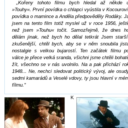
„Kořeny tohoto filmu bych hledal až někde 
»Touhy«. První povídka o chlapci vyústila v Kocourovi
povídka o mamince a Anděla předpověděly Rodáky. J
jsem na tento film totiž myslel už v roce 1956, ješt
než jsem »Touhu« točit. Samozřejmě, že dnes h
dělám jinak, než bych ho dělal tetkrát Jsem starší
zkušenější, chtěl bych, aby se v něm snoubila jist
nostalgie s velkou bujarostí. Ten začátek filmu p
válce je přece velká sranda, všichni jsme chtěli bohat
žít, všechno se v nás uvolnilo. Na a pak přichází ro
1948... Ne, nechci sledovat politický vývoj, ale osud
sedmi kamarádů a Veselé vdovy, ty jsou hlavní v mé
fílmu."
K