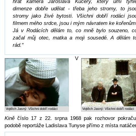
hrát kamera Jaroslava Kučery, který umí tyhl
dimenze dobře udělat - třeba jeho stromy, to jso
stromy jako živé bytosti. Všichni dobří rodáci jso
filmem mého srdce, jsou i mým návratem ke kořenům
Já v Rodácích dělám to, co mně bylo souzeno, c
začal můj otec, matka a moji sousedé. A dělám t
rád."
V
Vojtěch Jasný: Všichni dobří rodáci
Vojtěch Jasný: Všichni dobří rodáci
Kině
číslo 17 z 22. srpna 1968 pak rozhovor pokraču
podobě reportáže Ladislava Tunyse přímo z místa natáčen