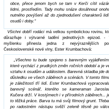
obce, přece jenom bych se tam v Kerči cítil vázá
lidmi, prostředím. Tady mohu snáze dosáhnout onoh
nutného povýšení až do zjednodušení charakterů lidí
osudů i doby."
Všichni dobří rodáci
má velkou symbolickou rovinu, kt
důrazňuje i výtvarné ladění jednotlivých epizod. - 
myšlenku přinesla jedna z nejvýraznějších po
Československé nové vlny, Ester Krumbachová:
„Všechno tu bude spojeno s barevným vyjádřením
které vychází z prudkých změn ročních období a je v
vztahu k osudům a událostem. Barevná skladba jde d
důsledku ve všech záběrech a scénách. V tomto film
je záležitostí tří lidí. Ester Krumbachová vypracoval
barevný scénář, kterého se kameraman Jarosla
Kučera drží. V kostýmech i v přírodních záběrech... j
to těžká práce. Barva tu má svůj filmový grunt. Třeba
po radostném nástupu svěží zeleně těsně po válc