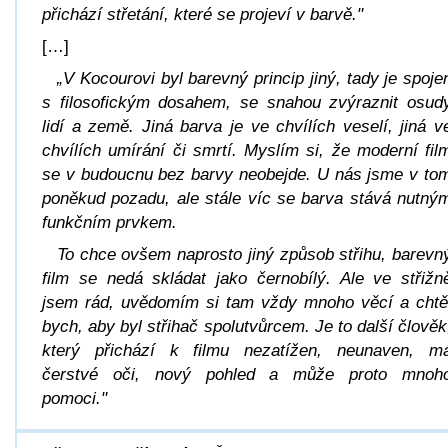
přichází střetání, které se projeví v barvě."
[…]
„V Kocourovi byl barevný princip jiný, tady je spoje
s filosofickým dosahem, se snahou zvýraznit osud
lidí a země. Jiná barva je ve chvílích veselí, jiná v
chvílích umírání či smrtí. Myslím si, že moderní fil
se v budoucnu bez barvy neobejde. U nás jsme v to
poněkud pozadu, ale stále víc se barva stává nutný
funkčním prvkem.
To chce ovšem naprosto jiný způsob střihu, barevn
film se nedá skládat jako černobílý. Ale ve střižn
jsem rád, uvědomím si tam vždy mnoho věcí a chtě
bych, aby byl střihač spolutvůrcem. Je to další člověk
který přichází k filmu nezatížen, neunaven, m
čerstvé oči, nový pohled a může proto mnoh
pomoci."