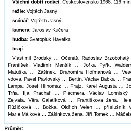
Všichni dobří rodáci
, Československo 1968, 116 min
režie
: Vojtěch Jasný
scénář
: Vojtěch Jasný
kamera
: Jaroslav Kučera
hudba
: Svatopluk Havelka
hrají
:
Vlastimil Brodský … Očenáš, Radoslav Brzobohat
František, Vladimír Menšík … Jořka Pyřk, Walde
Matuška … Zášinek, Drahomíra Hofmanová … Ves
vdova, Pavel Pavlovský … Bertin, Václav Babka … Fra
Lampa, Josef Hlinomaz … Frajz, Karel Augusta … J
Trňa, Ilja Prachař … Plécmera, Václav Lohnisk
Zejvala, Věra Galatíková … Františkova žena, Hel
Růžičková … Božka, Oldřich Velen … příslušník 
Marie Málková … Zášinkova žena, Jiří Tomek … Máčal
Průměr: