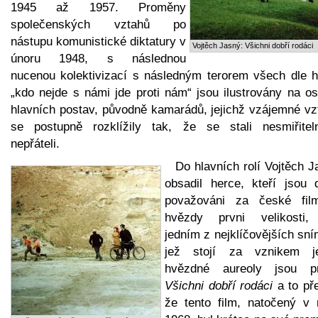
1945 až 1957. Proměny
společenských vztahů po
nástupu komunistické diktatury v
Vojtěch Jasný: Všichni dobří rodáci
únoru 1948, s následnou
nucenou kolektivizací s následným terorem všech dle h
„kdo nejde s námi jde proti nám“ jsou ilustrovány na os
hlavních postav, původně kamarádů, jejichž vzájemné vz
se postupně rozklížily tak, že se stali nesmiřitel
nepřáteli.
Do hlavních rolí Vojtěch 
obsadil herce, kteří jsou 
považováni za české fil
hvězdy prvni velikosti,
jedním z nejklíčovějších sn
jež stojí za vznikem je
hvězdné aureoly jsou p
Všichni dobří rodáci
a to pře
že tento film, natočený v 