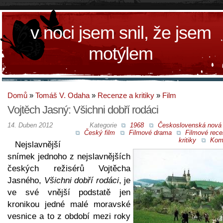
v noci jsem snil, že jsem
motýlem
Domů
»
Tomáš V. Odaha
»
Recenze a kritiky
»
Film
Vojtěch Jasný: Všichni dobří rodáci
14. Duben 2012
Kategorie
1968
Československá nová 
Český film
Filmové drama
Filmové rece
kritiky
Kom
Nejslavnější
snímek jednoho z nejslavnějších
českých režisérů Vojtěcha
Jasného,
Všichni dobří rodáci
, je
ve své vnější podstatě jen
kronikou jedné malé moravské
vesnice a to z období mezi roky