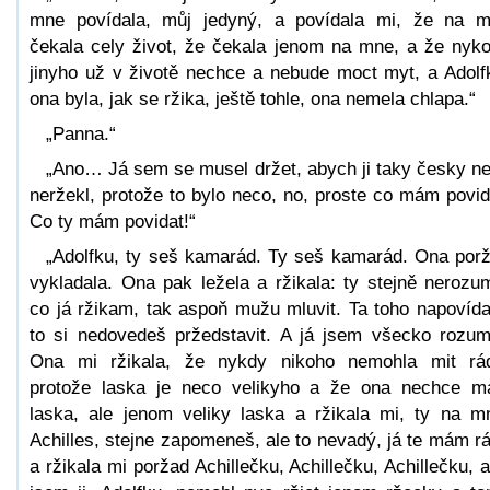
mne povídala, můj jedyný, a povídala mi, že na 
čekala cely život, že čekala jenom na mne, a že nyk
jinyho už v životě nechce a nebude moct myt, a Adolf
ona byla, jak se ržika, ještě tohle, ona nemela chlapa.“
„Panna.“
„Ano… Já sem se musel držet, abych ji taky česky n
neržekl, protože to bylo neco, no, proste co mám povid
Co ty mám povidat!“
„Adolfku, ty seš kamarád. Ty seš kamarád. Ona por
vykladala. Ona pak ležela a ržikala: ty stejně nerozu
co já ržikam, tak aspoň mužu mluvit. Ta toho napovída
to si nedovedeš pržedstavit. A já jsem všecko rozum
Ona mi ržikala, že nykdy nikoho nemohla mit rá
protože laska je neco velikyho a že ona nechce m
laska, ale jenom veliky laska a ržikala mi, ty na m
Achilles, stejne zapomeneš, ale to nevadý, já te mám r
a ržikala mi poržad Achillečku, Achillečku, Achillečku, a