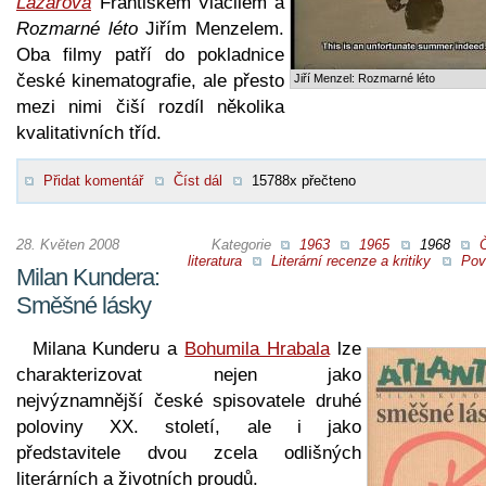
Lazarová
Františkem Vláčilem a
Rozmarné léto
Jiřím Menzelem.
Oba filmy patří do pokladnice
české kinematografie, ale přesto
Jiří Menzel: Rozmarné léto
mezi nimi čiší rozdíl několika
kvalitativních tříd.
Přidat komentář
Číst dál
15788x přečteno
28. Květen 2008
Kategorie
1963
1965
1968
literatura
Literární recenze a kritiky
Pov
Milan Kundera:
Směšné lásky
Milana Kunderu a
Bohumila Hrabala
lze
charakterizovat nejen jako
nejvýznamnější české spisovatele druhé
poloviny XX. století, ale i jako
představitele dvou zcela odlišných
literárních a životních proudů.