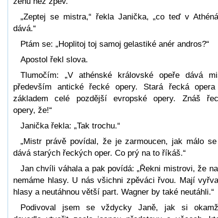
ženu než zpěv.“
„Zeptej se mistra,“ řekla Janička, „co teď v Athén
dává.“
Ptám se: „Hoplitoj toj samoj gelastiké anér andros?“
Apostol řekl slova.
Tlumočím: „V athénské královské opeře dává mi
především antické řecké opery. Stará řecká opera
základem celé pozdější evropské opery. Znáš ře
opery, že!“
Janička řekla: „Tak trochu.“
„Mistr právě povídal, že je zarmoucen, jak málo se
dává starých řeckých oper. Co prý na to říkáš.“
Jan chvíli váhala a pak povídá: „Řekni mistrovi, že na
nemáme hlasy. U nás všichni zpěváci řvou. Mají vyřv
hlasy a neutáhnou větší part. Wagner by také neutáhli.“
Podivoval jsem se vždycky Janě, jak si okamž