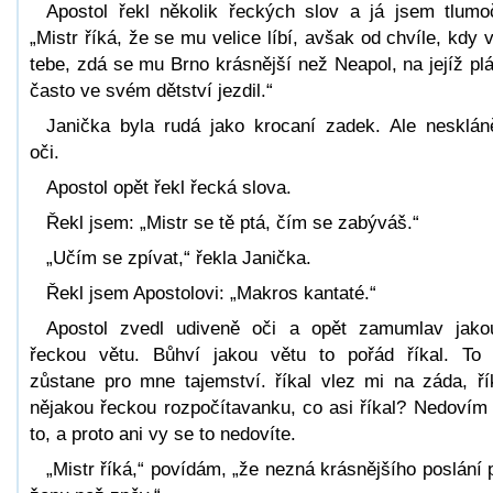
Apostol řekl několik řeckých slov a já jsem tlumoč
„Mistr říká, že se mu velice líbí, avšak od chvíle, kdy v
tebe, zdá se mu Brno krásnější než Neapol, na jejíž pl
často ve svém dětství jezdil.“
Janička byla rudá jako krocaní zadek. Ale nesklán
oči.
Apostol opět řekl řecká slova.
Řekl jsem: „Mistr se tě ptá, čím se zabýváš.“
„Učím se zpívat,“ řekla Janička.
Řekl jsem Apostolovi: „Makros kantaté.“
Apostol zvedl udiveně oči a opět zamumlav jako
řeckou větu. Bůhví jakou větu to pořád říkal. To
zůstane pro mne tajemství. říkal vlez mi na záda, ří
nějakou řeckou rozpočítavanku, co asi říkal? Nedovím
to, a proto ani vy se to nedovíte.
„Mistr říká,“ povídám, „že nezná krásnějšího poslání 