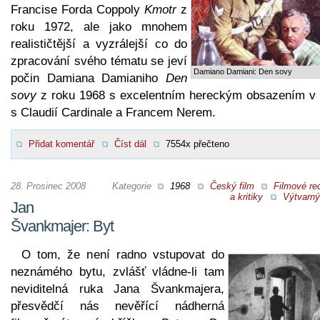
Francise Forda Coppoly
Kmotr
z
roku 1972, ale jako mnohem
realističtější a vyzrálejší co do
zpracování svého tématu se jeví
Damiano Damiani: Den sovy
počin Damiana Damianiho
Den
sovy
z roku 1968 s excelentním hereckým obsazením v 
s Claudií Cardinale a Francem Nerem.
Přidat komentář
Číst dál
7554x přečteno
28. Prosinec 2008
Kategorie
1968
Český film
Filmové re
a kritiky
Výtvarný
Jan
Švankmajer: Byt
O tom, že není radno vstupovat do
neznámého bytu, zvlášť vládne-li tam
neviditelná ruka Jana Švankmajera,
přesvědčí nás nevěřící nádherná