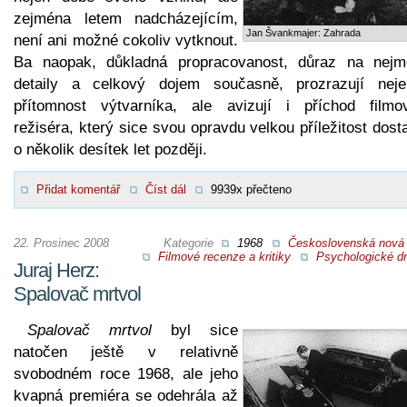
zejména letem nadcházejícím,
Jan Švankmajer: Zahrada
není ani možné cokoliv vytknout.
Ba naopak, důkladná propracovanost, důraz na nejm
detaily a celkový dojem současně, prozrazují nej
přítomnost výtvarníka, ale avizují i příchod filmo
režiséra, který sice svou opravdu velkou příležitost dost
o několik desítek let později.
Přidat komentář
Číst dál
9939x přečteno
22. Prosinec 2008
Kategorie
1968
Československá nová 
Filmové recenze a kritiky
Psychologické d
Juraj Herz:
Spalovač mrtvol
Spalovač mrtvol
byl sice
natočen ještě v relativně
svobodném roce 1968, ale jeho
kvapná premiéra se odehrála až