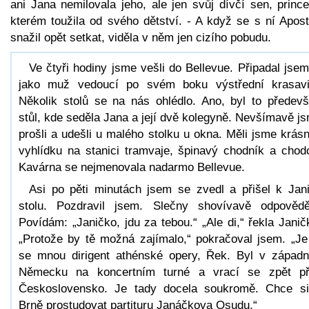
ani Jana nemilovala jeho, ale jen svůj dívčí sen, princ
kterém toužila od svého dětství. - A když se s ní Apost
snažil opět setkat, viděla v něm jen cizího pobudu.
Ve čtyři hodiny jsme vešli do Bellevue. Připadal jsem
jako muž vedoucí po svém boku výstřední krasavi
Několik stolů se na nás ohlédlo. Ano, byl to předev
stůl, kde seděla Jana a její dvě kolegyně. Nevšímavě j
prošli a udešli u malého stolku u okna. Měli jsme krás
vyhlídku na stanici tramvaje, špinavý chodník a chod
Kavárna se nejmenovala nadarmo Bellevue.
Asi po pěti minutách jsem se zvedl a přišel k Jan
stolu. Pozdravil jsem. Slečny shovívavě odpovědě
Povídám: „Janičko, jdu za tebou.“ „Ale di,“ řekla Janič
„Protože by tě možná zajímalo,“ pokračoval jsem. „Je
se mnou dirigent athénské opery, Řek. Byl v západ
Německu na koncertním turné a vrací se zpět p
Československo. Je tady docela soukromě. Chce s
Brně prostudovat partituru Janáčkova Osudu.“