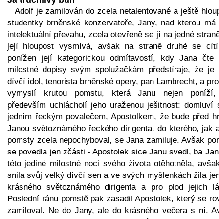
Adolf je zamilován do zcela netalentované a ještě hlou
studentky brněnské konzervatoře, Jany, nad kterou má 
intelektuální převahu, zcela otevřeně se jí na jedné stran
její hloupost vysmívá, avšak na straně druhé se cítí
ponížen její kategorickou odmítavostí, kdy Jana čte 
milostné dopisy svým spolužačkám předstíraje, že je 
dívčí idol, tenorista brněnské opery, pan Lambrecht, a pro
vymyslí krutou pomstu, která Janu nejen poníží,
především uchlácholí jeho uraženou ješitnost: domluví 
jedním řeckým povalečem, Apostolkem, že bude před hr
Janou světoznámého řeckého dirigenta, do kterého, jak a
pomsty zcela nepochyboval, se Jana zamiluje. Avšak po
se povedla jen zčásti - Apostolek sice Janu svedl, ba Ja
této jediné milostné noci svého života otěhotněla, avša
snila svůj velký dívčí sen a ve svých myšlenkách žila je
krásného světoznámého dirigenta a pro plod jejich lá
Poslední ránu pomstě pak zasadil Apostolek, který se ro
zamiloval. Ne do Jany, ale do krásného večera s ní. A