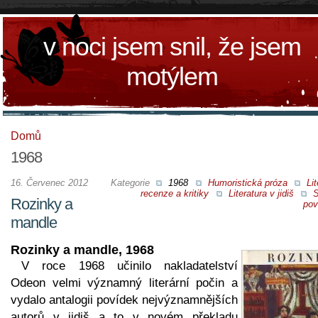
v noci jsem snil, že jsem
motýlem
Domů
1968
16. Červenec 2012
Kategorie
1968
Humoristická próza
Lit
recenze a kritiky
Literatura v jidiš
S
Rozinky a
pov
mandle
Rozinky a mandle, 1968
V roce 1968 učinilo nakladatelství
Odeon velmi významný literární počin a
vydalo antalogii povídek nejvýznamnějších
autorů v jidiš a to v novém překladu