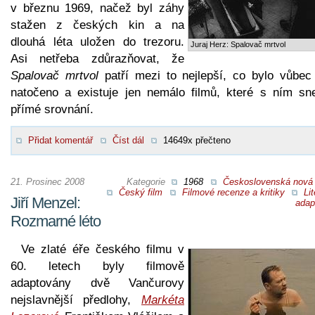
v březnu 1969, načež byl záhy
stažen z českých kin a na
dlouhá léta uložen do trezoru.
Juraj Herz: Spalovač mrtvol
Asi netřeba zdůrazňovat, že
Spalovač mrtvol
patří mezi to nejlepší, co bylo vůbec
natočeno a existuje jen nemálo filmů, které s ním sn
přímé srovnání.
Přidat komentář
Číst dál
14649x přečteno
21. Prosinec 2008
Kategorie
1968
Československá nová 
Český film
Filmové recenze a kritiky
Lit
Jiří Menzel:
adap
Rozmarné léto
Ve zlaté éře českého filmu v
60. letech byly filmově
adaptovány dvě Vančurovy
nejslavnější předlohy,
Markéta