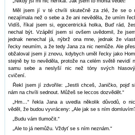
„Nikdy jsi mi nic neříkal. Jak jsem to mohla vědět!“
Měl jsem jí v té chvíli skutečně za zlé, že se o 
nezajímala než o sebe a že ani nevěděla, že umím řec
Vidíš, říkal jsem si, egocentrická holka, Buď rád, žes
nechal být. Vzápětí jsem si ovšem uvědomil, že jsem
jednak nenechal já, nýbrž ona mne, jednak že vlas
řecky neumím, a že tedy Jana za nic nemůže. Ale přes
obžaloval jsem ji znovu, kdybych uměl řecky jako Hom
stejně by to nevěděla, protože na celém světě nevidí 
samu sebe a neslyší nic než tóny svých hlasov
cvičení.
Řekl jsem jí zdvořile: „Jestli chceš, Janičko, pojď s
nám na chvíli sednout. Můžeš se leccos dozvědět.“
„Hm…“ řekla Jana a uvedla několik důvodů, o ni
věděl, že budou vyvráceny: „Ale jak se s ním domluvím
„Budu vám tlumočit.“
„Ale to já nemůžu. Vždyť se s ním neznám.“