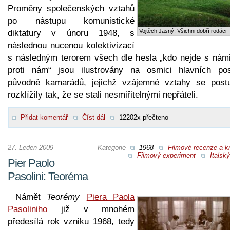
Proměny společenských vztahů
po nástupu komunistické
Vojtěch Jasný: Všichni dobří rodáci
diktatury v únoru 1948, s
následnou nucenou kolektivizací
s následným terorem všech dle hesla „kdo nejde s námi
proti nám“ jsou ilustrovány na osmici hlavních pos
původně kamarádů, jejichž vzájemné vztahy se post
rozklížily tak, že se stali nesmiřitelnými nepřáteli.
Přidat komentář
Číst dál
12202x přečteno
27. Leden 2009
Kategorie
1968
Filmové recenze a kr
Filmový experiment
Italský
Pier Paolo
Pasolini: Teoréma
Námět
Teorémy
Piera Paola
Pasoliniho
již v mnohém
předesílá rok vzniku 1968, tedy