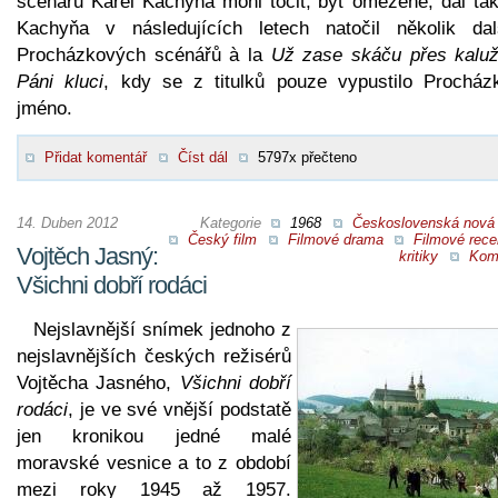
scénářů Karel Kachyňa mohl točit, byť omezeně, dál tak
Kachyňa v následujících letech natočil několik dal
Procházkových scénářů à la
Už zase skáču přes kalu
Páni kluci
, kdy se z titulků pouze vypustilo Procház
jméno.
Přidat komentář
Číst dál
5797x přečteno
14. Duben 2012
Kategorie
1968
Československá nová 
Český film
Filmové drama
Filmové rece
Vojtěch Jasný:
kritiky
Kom
Všichni dobří rodáci
Nejslavnější snímek jednoho z
nejslavnějších českých režisérů
Vojtěcha Jasného,
Všichni dobří
rodáci
, je ve své vnější podstatě
jen kronikou jedné malé
moravské vesnice a to z období
mezi roky 1945 až 1957.