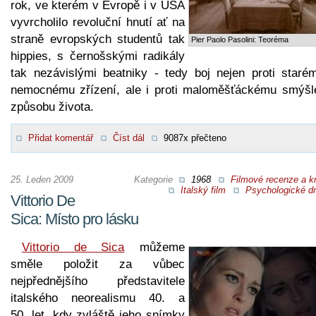
rok, ve kterém v Evropě i v USA
vyvrcholilo revoluční hnutí ať na
straně evropských studentů tak
Pier Paolo Pasolini: Teoréma
hippies, s černošskými radikály
tak nezávislými beatniky - tedy boj nejen proti staré
nemocnému zřízení, ale i proti maloměšťáckému smýšle
způsobu života.
Přidat komentář
Číst dál
9087x přečteno
25. Leden 2009
Kategorie
1968
Filmové recenze a kr
Italský film
Psychologické d
Vittorio De
Sica: Místo pro lásku
Vittorio de Sica
můžeme
směle položit za vůbec
nejpřednějšího představitele
italského neorealismu 40. a
50. let, kdy zvláště jeho snímky