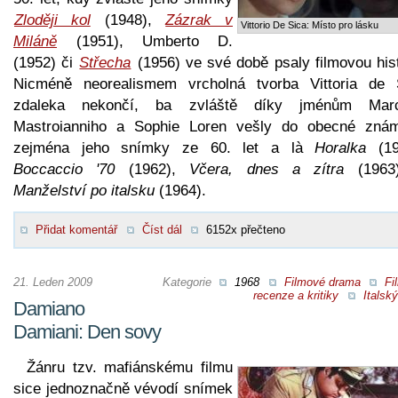
Zloději kol
(1948),
Zázrak v
Vittorio De Sica: Místo pro lásku
Miláně
(1951), Umberto D.
(1952) či
Střecha
(1956) ve své době psaly filmovou hist
Nicméně neorealismem vrcholná tvorba Vittoria de 
zdaleka nekončí, ba zvláště díky jménům Marc
Mastroianniho a Sophie Loren vešly do obecné znám
zejména jeho snímky ze 60. let a là
Horalka
(19
Boccaccio '70
(1962),
Včera, dnes a zítra
(1963
Manželství po italsku
(1964).
Přidat komentář
Číst dál
6152x přečteno
21. Leden 2009
Kategorie
1968
Filmové drama
Fi
recenze a kritiky
Italský
Damiano
Damiani: Den sovy
Žánru tzv. mafiánskému filmu
sice jednoznačně vévodí snímek