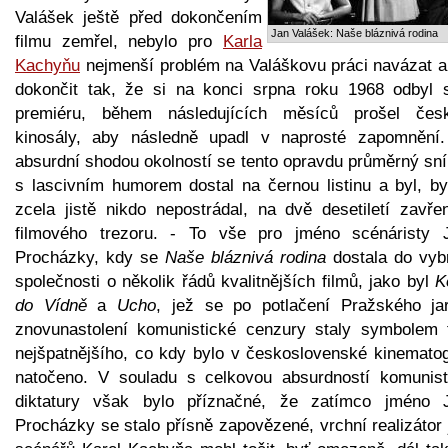
Valášek ještě před dokončením
Jan Valášek: Naše bláznivá rodina
filmu zemřel, nebylo pro
Karla
Kachyňu
nejmenší problém na Valáškovu práci navázat a 
dokončit tak, že si na konci srpna roku 1968 odbyl 
premiéru, během následujících měsíců prošel čes
kinosály, aby následně upadl v naprosté zapomnění.
absurdní shodou okolností se tento opravdu průměrný sn
s lascivním humorem dostal na černou listinu a byl, byť
zcela jistě nikdo nepostrádal, na dvě desetiletí zavře
filmového trezoru. - To vše pro jméno scénáristy 
Procházky, kdy se
Naše bláznivá rodina
dostala do vyb
společnosti o několik řádů kvalitnějších filmů, jako byl
K
do Vídně
a
Ucho
, jež se po potlačení Pražského ja
znovunastolení komunistické cenzury staly symbolem 
nejšpatnějšího, co kdy bylo v československé kinematogr
natočeno. V souladu s celkovou absurdností komunist
diktatury však bylo příznačné, že zatímco jméno 
Procházky se stalo přísně zapovězené, vrchní realizátor