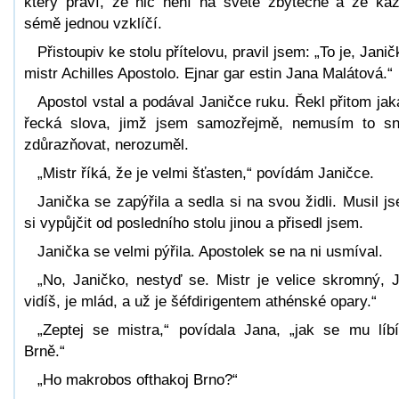
který praví, že nic není na světě zbytečné a že ka
sémě jednou vzklíčí.
Přistoupiv ke stolu přítelovu, pravil jsem: „To je, Janič
mistr Achilles Apostolo. Ejnar gar estin Jana Malátová.“
Apostol vstal a podával Janičce ruku. Řekl přitom jak
řecká slova, jimž jsem samozřejmě, nemusím to s
zdůrazňovat, nerozuměl.
„Mistr říká, že je velmi šťasten,“ povídám Janičce.
Janička se zapýřila a sedla si na svou židli. Musil j
si vypůjčit od posledního stolu jinou a přisedl jsem.
Janička se velmi pýřila. Apostolek se na ni usmíval.
„No, Janičko, nestyď se. Mistr je velice skromný, 
vidíš, je mlád, a už je šéfdirigentem athénské opary.“
„Zeptej se mistra,“ povídala Jana, „jak se mu líb
Brně.“
„Ho makrobos ofthakoj Brno?“