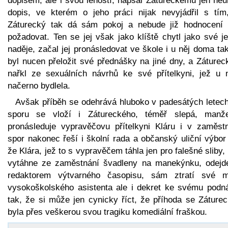
dopisem, ale i svou leností, napsal Zátureckému jen neu
dopis, ve kterém o jeho práci nijak nevyjádřil s tím
Záturecký tak dá sám pokoj a nebude již hodnocení 
požadovat. Ten se jej však jako klíště chytl jako své j
naděje, začal jej pronásledovat ve škole i u něj doma ta
byl nucen přeložit své přednášky na jiné dny, a Záturec
nařkl ze sexuálních návrhů ke své přítelkyni, jež u 
načerno bydlela.
Avšak příběh se odehrává hluboko v padesátých letech
sporu se vloží i Zátureckého, téměř slepá, manže
pronásleduje vypravěčovu přítelkyni Kláru i v zaměstn
spor nakonec řeší i školní rada a občanský uliční výbor
že Klára, jež to s vypravěčem táhla jen pro falešné sliby, 
vytáhne ze zaměstnání švadleny na manekýnku, odejd
redaktorem výtvarného časopisu, sám ztratí své m
vysokoškolského asistenta ale i dekret ke svému podn
tak, že si může jen cynicky říct, že příhoda se Záture
byla přes veškerou svou tragiku komediální fraškou.