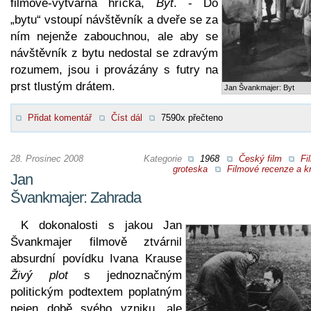
filmově-výtvarná hříčka,
Byt
. - Do
„bytu“ vstoupí návštěvník a dveře se za
ním nejenže zabouchnou, ale aby se
návštěvník z bytu nedostal se zdravým
rozumem, jsou i provázány s futry na
prst tlustým drátem.
Jan Švankmajer: Byt
Přidat komentář
Číst dál
7590x přečteno
28. Prosinec 2008
Kategorie
1968
Český film
Fi
groteska
Filmové recenze a kr
Jan
Švankmajer: Zahrada
K dokonalosti s jakou Jan
Švankmajer filmově ztvárnil
absurdní povídku Ivana Krause
Živý plot
s jednoznačným
politickým podtextem poplatným
nejen době svého vzniku, ale