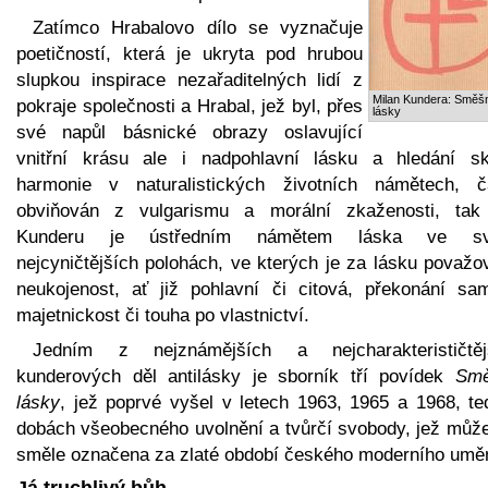
Zatímco Hrabalovo dílo se vyznačuje
poetičností, která je ukryta pod hrubou
slupkou inspirace nezařaditelných lidí z
Milan Kundera: Směš
pokraje společnosti a Hrabal, jež byl, přes
lásky
své napůl básnické obrazy oslavující
vnitřní krásu ale i nadpohlavní lásku a hledání sk
harmonie v naturalistických životních námětech, č
obviňován z vulgarismu a morální zkaženosti, tak
Kunderu je ústředním námětem láska ve sv
nejcyničtějších polohách, ve kterých je za lásku považo
neukojenost, ať již pohlavní či citová, překonání sam
majetnickost či touha po vlastnictví.
Jedním z nejznámějších a nejcharakterističtěj
kunderových děl antilásky je sborník tří povídek
Sm
lásky
, jež poprvé vyšel v letech 1963, 1965 a 1968, te
dobách všeobecného uvolnění a tvůrčí svobody, jež může
směle označena za zlaté období českého moderního uměn
Já truchlivý bůh