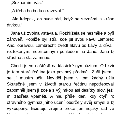
„Seznámím vás.“
„A třeba ho budu otravovat.“
„Ale kdepak, on bude rád, když se seznámí s krás
dívkou.“
Jana už zvolna vstávala. Rozhlížela se nesměle a py
zároveň. Poblíže byl stůl, kde pil svou kávu Lambrec
Ano, opravdu. Lambrecht zvedl hlavu od kávy a díval
roztěkaným, nepřítomným pohledem na Janu. Jana b
šťastna a šla za mnou.
Chodil jsem naštěstí na klasické gymnázium. Od kvi
je tam stará řečtina jako povinný předmět. Zuřil jsem,
se jí musím učit. Neviděl jsem v tom žádný užit
Skutečně jsem v životě starou řečtinu nepotřebova
zapomněl jsem ji zcela s výjimkou asi desítky slov, jež
mi zadřela vpaměti. A hle, přišel den, kdy čtyři r
otravného gymnazijního učení obdržely svůj smysl a b
vykoupeny. Existuje zřejmě přece jen nějaký řád vě