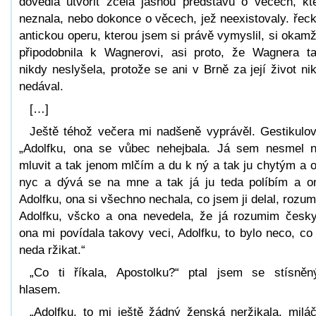
dovedla utvořit zcela jasnou představu o věcech, kt
neznala, nebo dokonce o věcech, jež neexistovaly. řec
antickou operu, kterou jsem si právě vymyslil, si okamž
připodobnila k Wagnerovi, asi proto, že Wagnera t
nikdy neslyšela, protože se ani v Brně za její život ni
nedával.
[…]
Ještě téhož večera mi nadšeně vyprávěl. Gestikulov
„Adolfku, ona se vůbec nehejbala. Já sem nesmel 
mluvit a tak jenom mlčím a du k ný a tak ju chytým a 
nyc a dývá se na mne a tak já ju teda políbím a o
Adolfku, ona si všechno nechala, co jsem ji delal, rozum
Adolfku, všcko a ona nevedela, že já rozumim česk
ona mi povídala takovy veci, Adolfku, to bylo neco, co
neda ržikat.“
„Co ti říkala, Apostolku?“ ptal jsem se stísně
hlasem.
„Adolfku, to mi ještě žádný ženská neržikala, milá