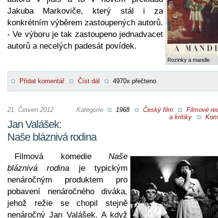
Jakuba Markoviče, který stál i za
konkrétním výběrem zastoupených autorů.
- Ve výboru je tak zastoupeno jednadvacet
autorů a necelých padesát povídek.
Rozinky a mandle
Přidat komentář
Číst dál
4970x přečteno
21. Červen 2012
Kategorie
1968
Český film
Filmové re
a kritiky
Kom
Jan Valášek:
Naše bláznivá rodina
Filmová komedie
Naše
bláznivá rodina
je typickým
nenáročným produktem pro
pobavení nenáročného diváka,
jehož režie se chopil stejně
nenáročný Jan Valášek. A když