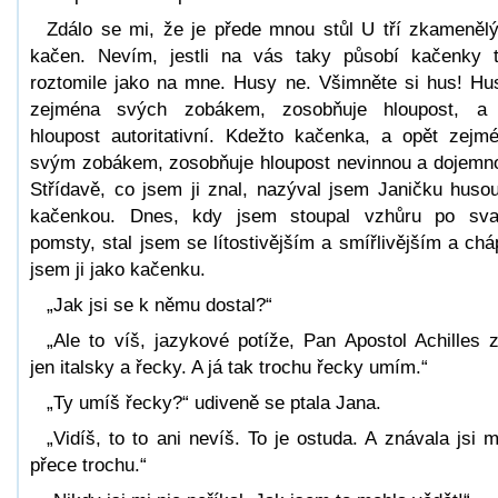
Zdálo se mi, že je přede mnou stůl U tří zkameněl
kačen. Nevím, jestli na vás taky působí kačenky 
roztomile jako na mne. Husy ne. Všimněte si hus! Hu
zejména svých zobákem, zosobňuje hloupost, a
hloupost autoritativní. Kdežto kačenka, a opět zejm
svým zobákem, zosobňuje hloupost nevinnou a dojemn
Střídavě, co jsem ji znal, nazýval jsem Janičku huso
kačenkou. Dnes, kdy jsem stoupal vzhůru po sv
pomsty, stal jsem se lítostivějším a smířlivějším a chá
jsem ji jako kačenku.
„Jak jsi se k němu dostal?“
„Ale to víš, jazykové potíže, Pan Apostol Achilles 
jen italsky a řecky. A já tak trochu řecky umím.“
„Ty umíš řecky?“ udiveně se ptala Jana.
„Vidíš, to to ani nevíš. To je ostuda. A znávala jsi 
přece trochu.“