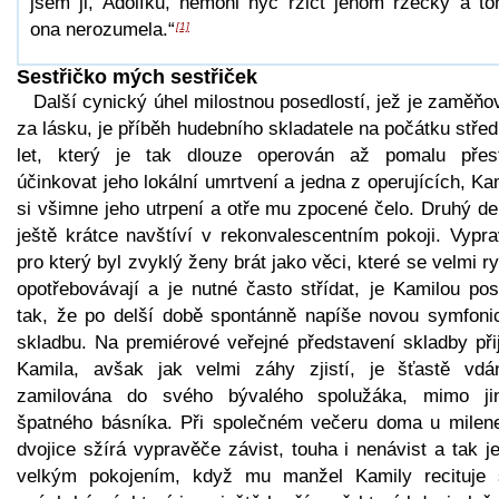
jsem ji, Adolfku, nemohl nyc ržict jenom ržecky a t
ona nerozumela.“
[1]
Sestřičko mých sestřiček
Další cynický úhel milostnou posedlostí, jež je zaměň
za lásku, je příběh hudebního skladatele na počátku stře
let, který je tak dlouze operován až pomalu přes
účinkovat jeho lokální umrtvení a jedna z operujících, Ka
si všimne jeho utrpení a otře mu zpocené čelo. Druhý de
ještě krátce navštíví v rekonvalescentním pokoji. Vypra
pro který byl zvyklý ženy brát jako věci, které se velmi r
opotřebovávají a je nutné často střídat, je Kamilou pos
tak, že po delší době spontánně napíše novou symfoni
skladbu. Na premiérové veřejné představení skladby přij
Kamila, avšak jak velmi záhy zjistí, je šťastě vdá
zamilována do svého bývalého spolužáka, mimo ji
špatného básníka. Při společném večeru doma u milen
dvojice sžírá vypravěče závist, touha i nenávist a tak 
velkým pokojením, když mu manžel Kamily recituje s