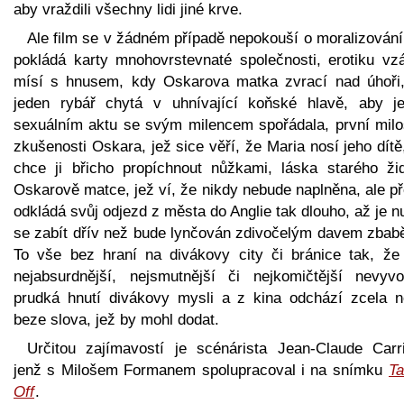
aby vraždili všechny lidi jiné krve.
Ale film se v žádném případě nepokouší o moralizování
pokládá karty mnohovrstevnaté společnosti, erotiku vzá
mísí s hnusem, kdy Oskarova matka zvrací nad úhoři,
jeden rybář chytá v uhnívající koňské hlavě, aby j
sexuálním aktu se svým milencem spořádala, první milo
zkušenosti Oskara, jež sice věří, že Maria nosí jeho dítě
chce ji břicho propíchnout nůžkami, láska starého ži
Oskarově matce, jež ví, že nikdy nebude naplněna, ale p
odkládá svůj odjezd z města do Anglie tak dlouho, až je 
se zabít dřív než bude lynčován zdivočelým davem zbabě
To vše bez hraní na divákovy city či bránice tak, že 
nejabsurdnější, nejsmutnější či nejkomičtější nevyvo
prudká hnutí divákovy mysli a z kina odchází zcela 
beze slova, jež by mohl dodat.
Určitou zajímavostí je scénárista Jean-Claude Carri
jenž s Milošem Formanem spolupracoval i na snímku
Ta
Off
.