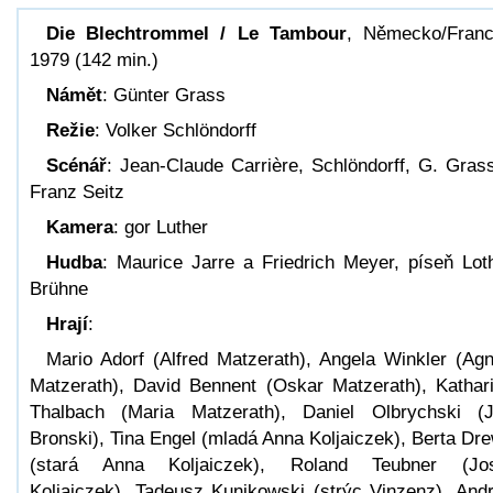
Die Blechtrommel / Le Tambour
, Německo/Franc
1979 (142 min.)
Námět
: Günter Grass
Režie
: Volker Schlöndorff
Scénář
: Jean-Claude Carrière, Schlöndorff, G. Gras
Franz Seitz
Kamera
: gor Luther
Hudba
: Maurice Jarre a Friedrich Meyer, píseň Lot
Brühne
Hrají
:
Mario Adorf (Alfred Matzerath), Angela Winkler (Ag
Matzerath), David Bennent (Oskar Matzerath), Kathar
Thalbach (Maria Matzerath), Daniel Olbrychski (
Bronski), Tina Engel (mladá Anna Koljaiczek), Berta Dr
(stará Anna Koljaiczek), Roland Teubner (Jos
Koljaiczek), Tadeusz Kunikowski (strýc Vinzenz), And