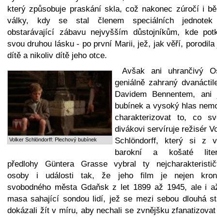
který způsobuje praskání skla, což nakonec zúročí i b
války, kdy se stal členem speciálních jednote
obstarávající zábavu nejvyšším důstojníkům, kde potk
svou druhou lásku - po první Marii, jež, jak věří, porodila
dítě a nikoliv dítě jeho otce.
Avšak ani uhrančivý O
geniálně zahraný dvanáctil
Davidem Bennentem, ani 
bubínek a vysoký hlas nem
charakterizovat to, co s
divákovi servíruje režisér V
Schlöndorff, který si z v
Volker Schlöndorff: Plechový bubínek
barokní a košaté liter
předlohy Güntera Grasse vybral ty nejcharakterističt
osoby i události tak, že jeho film je nejen kron
svobodného města Gdaňsk z let 1899 až 1945, ale i a
masa sahající sondou lidí, jež se mezi sebou dlouhá sta
dokázali žít v míru, aby nechali se zvnějšku zfanatizovat