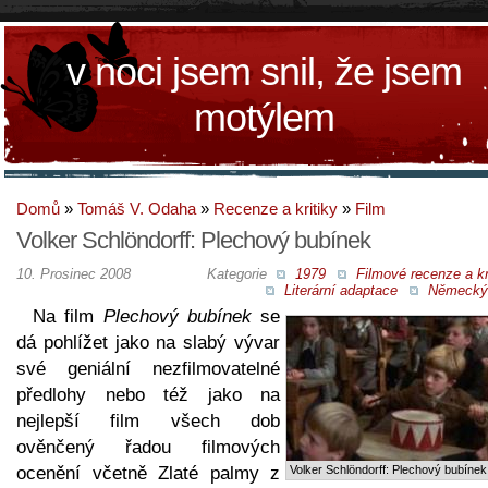
v noci jsem snil, že jsem
motýlem
Domů
»
Tomáš V. Odaha
»
Recenze a kritiky
»
Film
Volker Schlöndorff: Plechový bubínek
10. Prosinec 2008
Kategorie
1979
Filmové recenze a kr
Literární adaptace
Německý 
Na film
Plechový bubínek
se
dá pohlížet jako na slabý vývar
své geniální nezfilmovatelné
předlohy nebo též jako na
nejlepší film všech dob
ověnčený řadou filmových
ocenění včetně Zlaté palmy z
Volker Schlöndorff: Plechový bubínek