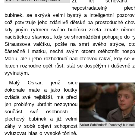
21 let schována
nepostradatelný plec
bubínek, se skrývá velmi bystrý a inteligentní pozorova
což potvrzuje jeho zdánlivě dětské ba prostoduché chov
kdy jiným rytmem svého bubínku zcela zmate něme
nacistickou slavnost, kdy se shromáždění pohupuje do r
Straussova valčíku, pošle na smrt svého strýce, ot
částečně i matku, nechá svým otcem otěhotnět hospo
Mariu, ale i jeho rozhodnutí nad otcovou rakví, kdy se 
letech rozhodne opět růst, stát se dospělým i duševně z
vyvinutým.
Malý Oskar, jenž sice
dokonale mate a jako loutky
ovládá své nejbližší, má přeci
jen problémy ubránit nezbytnou
součást své osobnosti -
plechový bubínek a již velmi
Volker Schlöndorff: Plechový bubínek
záhy v sobě objeví schopnost
vyluzovat hlas o vysoké tónině,