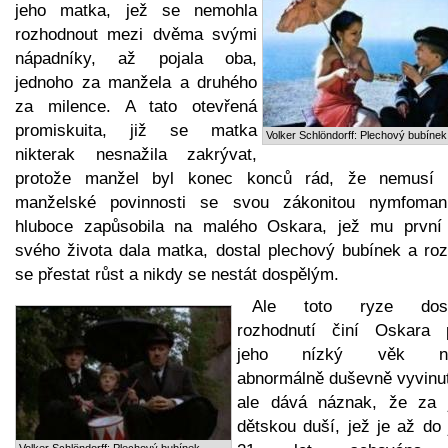
jeho matka, jež se nemohla
rozhodnout mezi dvěma svými
nápadníky, až pojala oba,
jednoho za manžela a druhého
za milence. A tato otevřená
promiskuita, již se matka
Volker Schlöndorff: Plechový bubínek
nikterak nesnažila zakrývat,
protože manžel byl konec konců rád, že nemusí p
manželské povinnosti se svou zákonitou nymfoman
hluboce zapůsobila na malého Oskara, jež mu první
svého života dala matka, dostal plechový bubínek a roz
se přestat růst a nikdy se nestát dospělým.
Ale toto ryze dosp
rozhodnutí činí Oskara 
jeho nízký věk ne
abnormálně duševně vyvinu
ale dává náznak, že za 
dětskou duší, jež je až do 
Volker Schlöndorff: Plechový bubínek