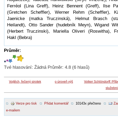
Ferréol (Lina Greff), Heinz Bennent (Greff), Ilse P
(Gretchen Scheffler), Werner Rehm (Scheffler), K
Jaenicke (matka Truczinská), Helmut Brasch (st
Heilandt), Otto Sander (hudebník Meyn), Wigand Wit
(Herbert Truczinski), Mariella Oliveri (Roswitha), Fr
Hakl (Bebra)
Průměr:
Tvé hlasování:
Žádná
Průměr:
4.8
(
6
hlasů)
Vojtěch, řečený sirotek
o úroveň výš
Volker Schlöndorff: Pří
služebn
Verze pro tisk
Přidat komentář
10143x přečteno
Za
e-mailem