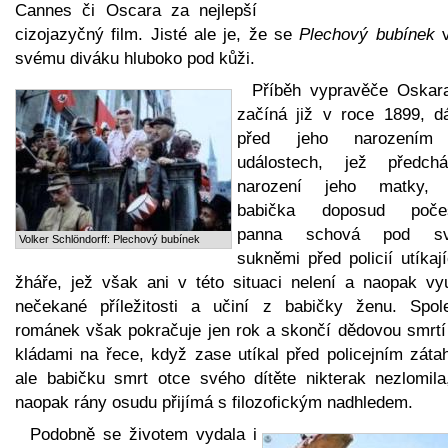
Cannes či Oscara za nejlepší
cizojazyčný film. Jisté ale je, že se
Plechový bubínek
v
svému diváku hluboko pod kůži.
Příběh vypravěče Oskar
začíná již v roce 1899, d
před jeho narozením 
událostech, jež předchá
narození jeho matky,
babička doposud poče
panna schová pod sv
Volker Schlöndorff: Plechový bubínek
sukněmi před policií utíkaj
žháře, jež však ani v této situaci nelení a naopak vyu
nečekané příležitosti a učiní z babičky ženu. Spol
románek však pokračuje jen rok a skončí dědovou smrtí
kládami na řece, když zase utíkal před policejním záta
ale babičku smrt otce svého dítěte nikterak nezlomila
naopak rány osudu přijímá s filozofickým nadhledem.
Podobně se životem vydala i