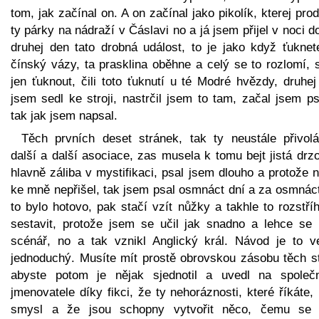
tom, jak začínal on. A on začínal jako pikolík, kterej pro
ty párky na nádraží v Čáslavi no a já jsem přijel v noci 
druhej den tato drobná událost, to je jako když ťuknet
čínský vázy, ta prasklina oběhne a celý se to rozlomí, 
jen ťuknout, čili toto ťuknutí u té Modré hvězdy, druhe
jsem sedl ke stroji, nastrčil jsem to tam, začal jsem p
tak jak jsem napsal.
Těch prvních deset stránek, tak ty neustále přivolá
další a další asociace, zas musela k tomu bejt jistá drz
hlavně záliba v mystifikaci, psal jsem dlouho a protože 
ke mně nepřišel, tak jsem psal osmnáct dní a za osmnáct
to bylo hotovo, pak stačí vzít nůžky a takhle to rozstří
sestavit, protože jsem se učil jak snadno a lehce se 
scénář, no a tak vznikl Anglický král. Návod je to ve
jednoduchý. Musíte mít prostě obrovskou zásobu těch st
abyste potom je nějak sjednotil a uvedl na společ
jmenovatele díky fikci, že ty nehoráznosti, které říkáte,
smysl a že jsou schopny vytvořit něco, čemu se 