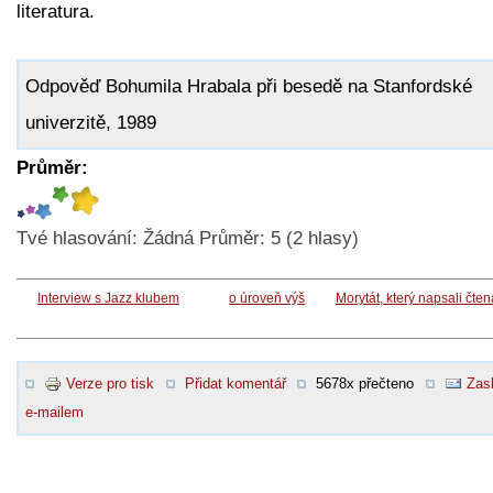
literatura.
Odpověď Bohumila Hrabala při besedě na Stanfordské
univerzitě, 1989
Průměr:
Tvé hlasování:
Žádná
Průměr:
5
(
2
hlasy)
Interview s Jazz klubem
o úroveň výš
Morytát, který napsali čten
Verze pro tisk
Přidat komentář
5678x přečteno
Zasl
e-mailem