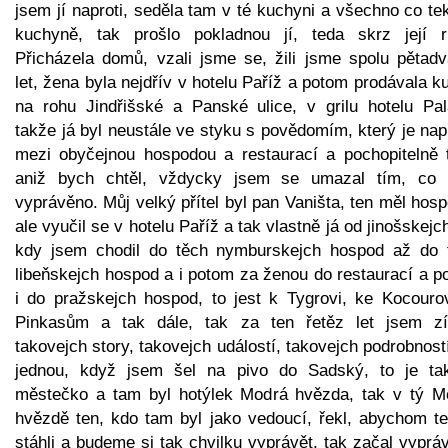
jsem jí naproti, seděla tam v té kuchyni a všechno co te
kuchyně, tak prošlo pokladnou jí, teda skrz její r
Přicházela domů, vzali jsme se, žili jsme spolu pětadv
let, žena byla nejdřív v hotelu Paříž a potom prodávala k
na rohu Jindřišské a Panské ulice, v grilu hotelu Pal
takže já byl neustále ve styku s povědomím, který je na
mezi obyčejnou hospodou a restaurací a pochopitelně 
aniž bych chtěl, vždycky jsem se umazal tím, co 
vyprávěno. Můj velký přítel byl pan Vaništa, ten měl hos
ale vyučil se v hotelu Paříž a tak vlastně já od jinošskejch
kdy jsem chodil do těch nymburskejch hospod až do 
libeňskejch hospod a i potom za ženou do restaurací a p
i do pražskejch hospod, to jest k Tygrovi, ke Kocourov
Pinkasům a tak dále, tak za ten řetěz let jsem zí
takovejch story, takovejch událostí, takovejch podrobnost
jednou, když jsem šel na pivo do Sadský, to je ta
městečko a tam byl hotýlek Modrá hvězda, tak v tý M
hvězdě ten, kdo tam byl jako vedoucí, řekl, abychom te
stáhli a budeme si tak chvilku vyprávět, tak začal vyprá