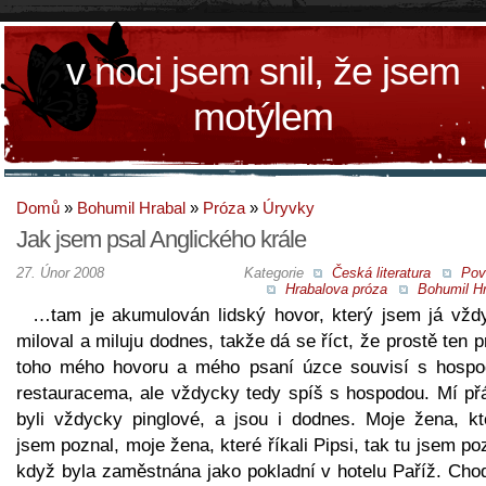
v noci jsem snil, že jsem
motýlem
Domů
»
Bohumil Hrabal
»
Próza
»
Úryvky
Jak jsem psal Anglického krále
27. Únor 2008
Kategorie
Česká literatura
Pov
Hrabalova próza
Bohumil Hr
…tam je akumulován lidský hovor, který jsem já vžd
miloval a miluju dodnes, takže dá se říct, že prostě ten 
toho mého hovoru a mého psaní úzce souvisí s hospo
restauracema, ale vždycky tedy spíš s hospodou. Mí přá
byli vždycky pinglové, a jsou i dodnes. Moje žena, kt
jsem poznal, moje žena, které říkali Pipsi, tak tu jsem po
když byla zaměstnána jako pokladní v hotelu Paříž. Chod