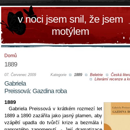
v noci jsem snil, že jsem
motýlem
Domů
1889
07. Červenec 2009
Kategorie
1889
Beletrie
Česká liter
Literární recenze a kr
Gabriela
Preissová: Gazdina roba
1889
Gabriela Preissová v krátkém rozmezí let
1889 a 1890 zazářila jako jasný plamen, aby
vzápětí upadla do tvůrčí krize a bezmála i
naprostého zapomenutí. - Její dramatizace