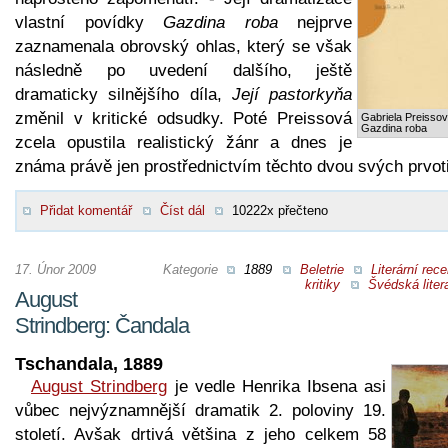
vlastní povídky
Gazdina roba
nejprve
zaznamenala obrovský ohlas, který se však
následně po uvedení dalšího, ještě
dramaticky silnějšího díla,
Její pastorkyňa
změnil v kritické odsudky. Poté Preissová
Gabriela Preissov
Gazdina roba
zcela opustila realistický žánr a dnes je
známa právě jen prostřednictvím těchto dvou svých prvot
Přidat komentář
Číst dál
10222x přečteno
17. Únor 2009
Kategorie
1889
Beletrie
Literární rec
kritiky
Švédská liter
August
Strindberg: Čandala
Tschandala, 1889
August Strindberg
je vedle Henrika Ibsena asi
vůbec nejvýznamnější dramatik 2. poloviny 19.
století. Avšak drtivá většina z jeho celkem 58