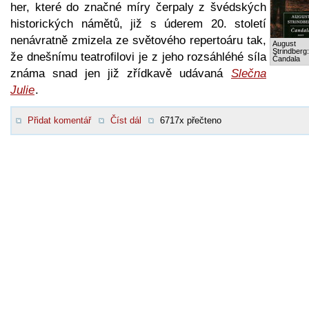
her, které do značné míry čerpaly z švédských
historických námětů, již s úderem 20. století
nenávratně zmizela ze světového repertoáru tak,
August
Strindberg:
že dnešnímu teatrofilovi je z jeho rozsáhléhé síla
Čandala
známa snad jen již zřídkavě udávaná
Slečna
Julie
.
Přidat komentář
Číst dál
6717x přečteno