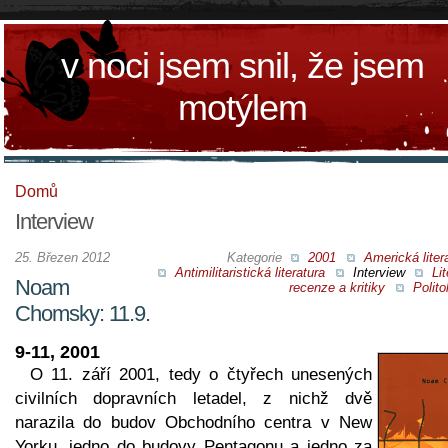
v noci jsem snil, že jsem
motýlem
Domů
Interview
25. Březen 2012
Kategorie
2001
Americká liter
Antimilitaristická literatura
Interview
Lit
Noam
recenze a kritiky
Polito
Chomsky: 11.9.
9-11, 2001
O 11. září 2001, tedy o čtyřech unesených
civilních dopravních letadel, z nichž dvě
narazila do budov Obchodního centra v New
Yorku, jedno do budovy Pentagonu a jedno za