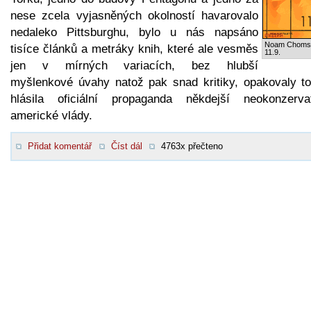
nese zcela vyjasněných okolností havarovalo
nedaleko Pittsburghu, bylo u nás napsáno
Noam Choms
tisíce článků a metráky knih, které ale vesměs
11.9.
jen v mírných variacích, bez hlubší
myšlenkové úvahy natož pak snad kritiky, opakovaly to
hlásila oficiální propaganda někdejší neokonzervat
americké vlády.
Přidat komentář
Číst dál
4763x přečteno