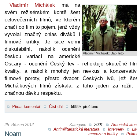
Vladimír Michálek
má na
svém režisérském kontě šest
celovečerních filmů, ve kterém
značí co film to pojem, jenž vždy
vyvolal značný ohlas diváků i
filmové kritiky. Je sice velmi
diskutabilní, nakolik ocenění
Vladimír Michálek: Babí léto
českou variací na americké
Oscary - ocenění Český lev - reflektuje skutečné fil
kvality, a nakolik mnohdy jen nevkus a konzervativ
filmové poroty, přesto dvacet Českých lvů, jež šes
Michálkových filmů získala, z toho jeden za režii, 
značnou dávku respektu.
Přidat komentář
Číst dál
5999x přečteno
25. Březen 2012
Kategorie
2001
Americká liter
Antimilitaristická literatura
Interview
Lit
Noam
recenze a kritiky
Polito