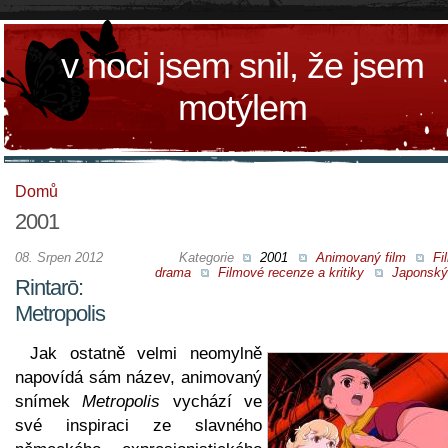
v noci jsem snil, že jsem
motýlem
Domů
2001
08. Srpen 2012
Kategorie
2001
Animovaný film
Fi
drama
Filmové recenze a kritiky
Japonský 
Rintarō:
Metropolis
Jak ostatně velmi neomylně
napovídá sám název, animovaný
snímek
Metropolis
vychází ve
své inspiraci ze slavného