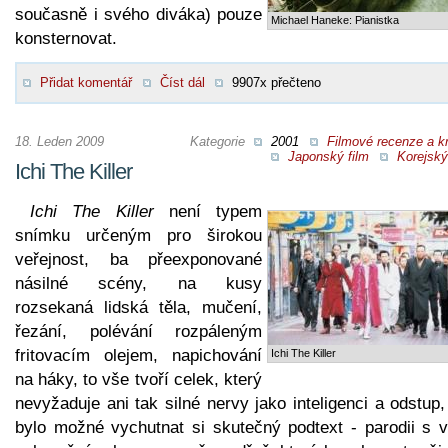
současně i svého diváka) pouze
Michael Haneke: Pianistka
konsternovat.
Přidat komentář
Číst dál
9907x přečteno
18. Leden 2009
Kategorie
2001
Filmové recenze a kr
Japonský film
Korejský
Ichi The Killer
Ichi The Killer
není typem
snímku určeným pro širokou
veřejnost, ba přeexponované
násilné scény, na kusy
rozsekaná lidská těla, mučení,
řezání, polévání rozpáleným
fritovacím olejem, napichování
Ichi The Killer
na háky, to vše tvoří celek, který
nevyžaduje ani tak silné nervy jako inteligenci a odstup
bylo možné vychutnat si skutečný podtext - parodii s v