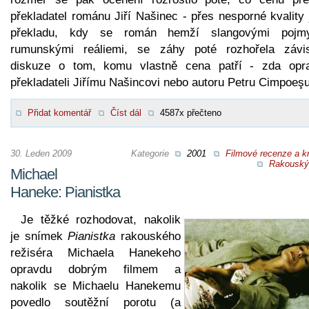
překladatel románu Jiří Našinec - přes nesporné kvality
překladu, kdy se román hemží slangovými poj
rumunskými reáliemi, se záhy poté rozhořela závis
diskuze o tom, komu vlastně cena patří - zda opr
překladateli Jiřímu Našincovi nebo autoru Petru Cimpoeşu
Přidat komentář
Číst dál
4587x přečteno
30. Leden 2009
Kategorie
2001
Filmové recenze a kr
Rakouský 
Michael
Haneke: Pianistka
Je těžké rozhodovat, nakolik
je snímek
Pianistka
rakouského
režiséra Michaela Hanekeho
opravdu dobrým filmem a
nakolik se Michaelu Hanekemu
povedlo soutěžní porotu (a