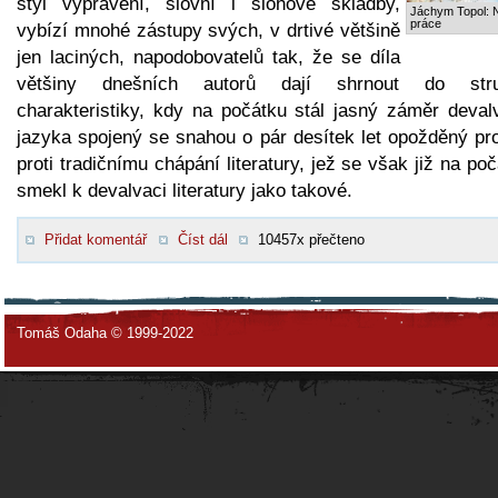
styl vyprávění, slovní i slohové skladby,
Jáchym Topol: 
práce
vybízí mnohé zástupy svých, v drtivé většině
jen laciných, napodobovatelů tak, že se díla
většiny dnešních autorů dají shrnout do str
charakteristiky, kdy na počátku stál jasný záměr deval
jazyka spojený se snahou o pár desítek let opožděný pro
proti tradičnímu chápání literatury, jež se však již na po
smekl k devalvaci literatury jako takové.
Přidat komentář
Číst dál
10457x přečteno
Tomáš Odaha © 1999-2022