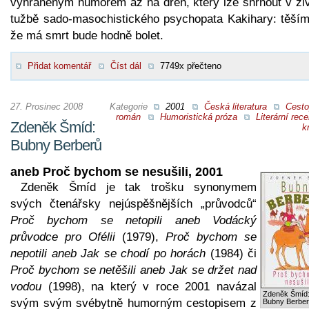
vyhraněným humorem až na dřeň, který lze shrnout v živ
tužbě sado-masochistického psychopata Kakihary: těším
že má smrt bude hodně bolet.
Přidat komentář
Číst dál
7749x přečteno
27. Prosinec 2008
Kategorie
2001
Česká literatura
Cesto
román
Humoristická próza
Literární rec
Zdeněk Šmíd:
kr
Bubny Berberů
aneb Proč bychom se nesušili, 2001
Zdeněk Šmíd je tak trošku synonymem
svých čtenářsky nejúspěšnějších „průvodců“
Proč bychom se netopili aneb Vodácký
průvodce pro Ofélii
(1979),
Proč bychom se
nepotili aneb Jak se chodí po horách
(1984) či
Proč bychom se netěšili aneb Jak se držet nad
vodou
(1998), na který v roce 2001 navázal
Zdeněk Šmíd
svým svým svébytně humorným cestopisem z
Bubny Berbe