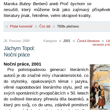
Maroka
Bubny Berberů aneb Proč bychom se
nesušili
, který můžeme brát jako zajímavý příspěve
literatury jinak, řekněme, velmi okrajové kvality.
Přidat komentář
Číst dál
7509x přečteno
26. Prosinec 2008
Kategorie
2001
Česká literatura
Lit
recenze a kr
Jáchym Topol:
Noční práce
Noční práce, 2001
Pro polistopadovou generaci literárních
autorů je do značné míry charakteristické, co
do stylistiky, opakovaných témat i jazyka,
věrné napodobování literárního stylu, jenž ve
svých spontánních prvopočátcích v 50. letech
do světové literatury přinesla díla beatniků, a
který pro svůj, co do umu, zdánlivě primitivní