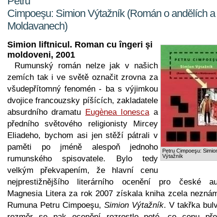
Petru
Cimpoeşu: Simion Výtažník (Román o andělích a
Moldavanech)
Simion liftnicul. Roman cu îngeri şi
moldoveni, 2001
Rumunský román nelze jak v našich
zemích tak i ve světě označit zrovna za
všudepřítomný fenomén - ba s výjimkou
dvojice francouzsky píšících, zakladatele
absurdního dramatu
Eugènea Ionesca
a
předního světového religionisty Mircey
Eliadeho, bychom asi jen stěží pátrali v
paměti po jméně alespoň jednoho
Petru Cimpoeşu: Simio
Výtažník
rumunského spisovatele. Bylo tedy
velkým překvapením, že hlavní cenu
nejprestižnějšího literárního ocenění pro české au
Magnesia Litera za rok 2007 získala kniha zcela nezná
Rumuna Petru Cimpoeşu,
Simion Výtažník
. V takřka bul
rozměr se pak ocenění rozrostlo poté, co cenu pře