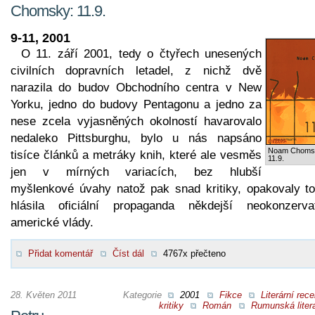
Chomsky: 11.9.
9-11, 2001
O 11. září 2001, tedy o čtyřech unesených
civilních dopravních letadel, z nichž dvě
narazila do budov Obchodního centra v New
Yorku, jedno do budovy Pentagonu a jedno za
nese zcela vyjasněných okolností havarovalo
nedaleko Pittsburghu, bylo u nás napsáno
Noam Choms
tisíce článků a metráky knih, které ale vesměs
11.9.
jen v mírných variacích, bez hlubší
myšlenkové úvahy natož pak snad kritiky, opakovaly to
hlásila oficiální propaganda někdejší neokonzervat
americké vlády.
Přidat komentář
Číst dál
4767x přečteno
28. Květen 2011
Kategorie
2001
Fikce
Literární rec
kritiky
Román
Rumunská liter