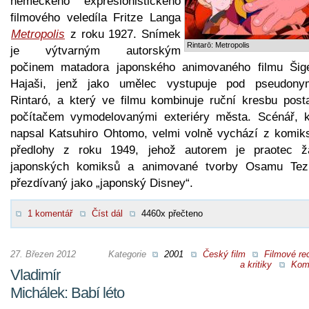
německého expresionistického
filmového veledíla Fritze Langa
Metropolis
z roku 1927. Snímek
Rintarō: Metropolis
je výtvarným autorským
počinem matadora japonského animovaného filmu Šige
Hajaši, jenž jako umělec vystupuje pod pseudon
Rintaró, a který ve filmu kombinuje ruční kresbu post
počítačem vymodelovanými exteriéry města. Scénář, k
napsal Katsuhiro Ohtomo, velmi volně vychází z komik
předlohy z roku 1949, jehož autorem je praotec ž
japonských komiksů a animované tvorby Osamu Tez
přezdívaný jako „japonský Disney“.
1 komentář
Číst dál
4460x přečteno
27. Březen 2012
Kategorie
2001
Český film
Filmové re
a kritiky
Kom
Vladimír
Michálek: Babí léto