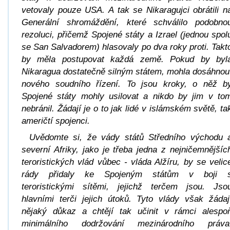
vetovaly pouze USA. A tak se Nikaragujci obrátili n
Generální shromáždění, které schválilo podobno
rezoluci, přičemž Spojené státy a Izrael (jednou spol
se San Salvadorem) hlasovaly po dva roky proti. Takt
by měla postupovat každá země. Pokud by byl
Nikaragua dostatečně silným státem, mohla dosáhnou
nového soudního řízení. To jsou kroky, o něž b
Spojené státy mohly usilovat a nikdo by jim v to
nebránil. Žádají je o to jak lidé v islámském světě, ta
američtí spojenci.
Uvědomte si, že vády států Středního východu 
severní Afriky, jako je třeba jedna z nejničemnějšíc
teroristických vlád vůbec - vláda Alžíru, by se velic
rády přidaly ke Spojeným státům v boji 
teroristickými sítěmi, jejichž terčem jsou. Jso
hlavními terči jejich útoků. Tyto vlády však žádaj
nějaký důkaz a chtějí tak učinit v rámci alespo
minimálního dodržování mezinárodního práva