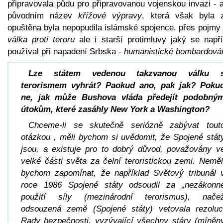
připravovala půdu pro připravovanou vojenskou invazi - a
původním název
křížové výpravy
, která však byla 
opuštěna byla nepopudila islámské spojence, přes pojmy 
válka proti teroru
ale i starší protimluvy jaký se napří
používal při napadení Srbska -
humanistické bombardová
Lze státem vedenou takzvanou válku 
terorismem vyhrát? Paokud ano, pak jak? Poku
ne, jak může Bushova vláda předejít podobný
útokům, které zasáhly New York a Washington?
Chceme-li se skutečně seriózně zabývat tout
otázkou , měli bychom si uvědomit, že Spojené stát
jsou, a existuje pro to dobrý důvod, považovány v
velké části světa za čelní teroristickou zemi. Neměl
bychom zapomínat, že například Světový tribunál 
roce 1986 Spojené státy odsoudil za „nezákonn
použití síly (mezinárodní terorismus), nače
odsouzená země (Spojené státy) vetovala rezoluc
Rady bezpečnosti, vyzývající všechny stáry (míněn