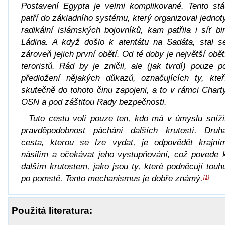
Postavení Egypta je velmi komplikované. Tento stá
patří do základního systému, který organizoval jednot
radikální islámských bojovníků, kam patřila i síť bi
Ládina. A když došlo k atentátu na Sadáta, stal s
zároveň jejich první obětí. Od té doby je největší obět
teroristů. Rád by je zničil, ale (jak tvrdí) pouze p
předložení nějakých důkazů, označujících ty, kteř
skutečně do tohoto činu zapojeni, a to v rámci Chart
OSN a pod záštitou Rady bezpečnosti.
Tuto cestu volí pouze ten, kdo má v úmyslu sníži
pravděpodobnost páchání dalších krutostí. Druh
cesta, kterou se lze vydat, je odpovědět krajní
násilím a očekávat jeho vystupňování, což povede 
dalším krutostem, jako jsou ty, které podněcují touh
po pomstě. Tento mechanismus je dobře známý.
[1]
Použitá literatura: