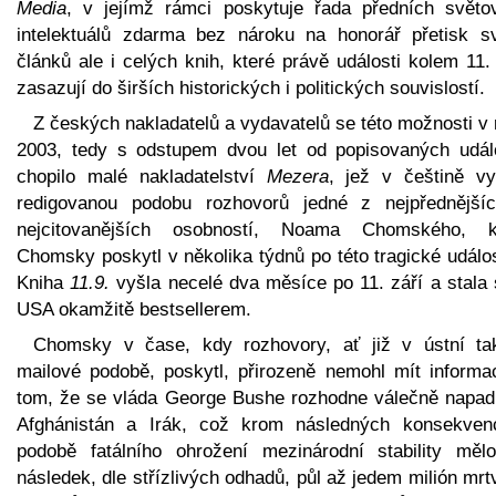
Media
, v jejímž rámci poskytuje řada předních světo
intelektuálů zdarma bez nároku na honorář přetisk s
článků ale i celých knih, které právě události kolem 11.
zasazují do širších historických i politických souvislostí.
Z českých nakladatelů a vydavatelů se této možnosti v
2003, tedy s odstupem dvou let od popisovaných událo
chopilo malé nakladatelství
Mezera
, jež v češtině vy
redigovanou podobu rozhovorů jedné z nejpřednější
nejcitovanějších osobností, Noama Chomského, k
Chomsky poskytl v několika týdnů po této tragické událos
Kniha
11.9.
vyšla necelé dva měsíce po 11. září a stala 
USA okamžitě bestsellerem.
Chomsky v čase, kdy rozhovory, ať již v ústní ta
mailové podobě, poskytl, přirozeně nemohl mít informa
tom, že se vláda George Bushe rozhodne válečně napad
Afghánistán a Irák, což krom následných konsekven
podobě fatálního ohrožení mezinárodní stability měl
následek, dle střízlivých odhadů, půl až jedem milión mr