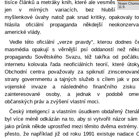
tisíce článků a metráky knih, které ale vesměs
Noam Choms
11.9.
jen v mírných variacích, bez hlubší
myšlenkové úvahy natož pak snad kritiky, opakovaly to
hlásila oficiální propaganda někdejší neokonzervat
americké vlády.
Vedle této oficiální „verze pravdy“, kterou dodnes č
masmédia opakují s věrnější psí oddaností než někd
propagandu Sovětského Svazu, též takřka od počátk
internetu kolovala řada neoficiálních teorií, které úto
Obchodní centra považovaly za spiknutí zinscenovan
strany governmentu a tajných služeb s cílem jak v po
vojenské invaze a následného finančního zisku
zainteresované osoby, a jednak v podobě ome
občanských práv a zvýšení vlastní moci.
Český inteligencí a vlastním úsudkem obdařený čtenář
byl více méně odkázán na to, aby si vytvořil názor sám 
jako průnik někde uprostřed mezi těmito dvěma extrémy. 
přesto, že například již od roku 1991 existuje nadace