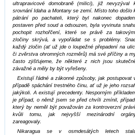
ultrapravicové domobraně (milici), již nevyzýval 
srovnání Idaha a Montany se zemí. Místo toho došlo 
pátrání po pachateli, který byl nakonec dopaden
postaven před soud a odsouzen, byla vyvinuta snah
pochopit rozhořčení, které se právě za takovým
zločiny skrývá, a vypořádat se s problémy. Sna
každý zločin (ať už jde o loupežné přepadení na ulic
či zvěrstva ohromných rozměrů) má své příčiny a m
často zjišťujeme, že některé z nich jsou skutečn
závažné a měly by být vyřešeny.
Existují řádné a zákonné způsoby, jak postupovat 
případě spáchání trestného činu, ať už je jeho rozsa
jakýkoli. A existují precedenty. Nesporným příklade
je případ, o němž jsem se před chvíli zmínil, případ
který by neměl být považován za kontroverzní práv
kvůli tomu, jak nejvyšší mezinárodní orgán
zareagovaly.
Nikaragua se v osmdesátých letech stal