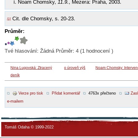
Noam Chomsky,
11.9.
, Mezera: Praha, 2003.
Cit. dle Chomsky, s. 20-23.
[1]
Průměr:
Tvé hlasování:
Žádná
Průměr:
4
(
1
hodnocení )
Nina Lugovská: Ztracený
o úroveň výš
Noam Chomsky: Interven
deník
Verze pro tisk
Přidat komentář
4763x přečteno
Zasl
e-mailem
Tomáš Odaha © 1999-2022