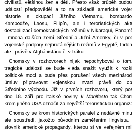
civilistů, většinou žen a dětí. Přesto však průběh budo
událostí předpověděl a to na základě americké voje
historie s okupací Jižního Vietnamu, bombardo
Kambodže, Laosu, Filipín, ale i teroristických ak
destabilizací demokratických režimů v Nikaragui, Panamě
i mnoha dalších zemí Střední a Jižní Ameriky, či v po
vojenské podpory nejbrutálnějších režimů v Egyptě, Indon
ale i právě v Afghánistánu či v Iráku.
Chomsky v rozhovorech nijak nepochyboval o tom
tragické události se bude vláda snažit využít k rozší
politické moci a bude přes porušení všech mezinárod
úmluv připravovat vojenskou invazi právě do obl
Středního východu. Již v prvních rozhovoru, který pos
dne 18. září pro italské noviny
Il Manifesto
tak Cho
krom jiného USA označil za největší teroristickou organiza
Chomsky se krom historických paralel z nedávné minul
ale soustředí, jakožto původním zaměřením lingvista, 
slovník americké propagandy, kterou si ve veřejném mí