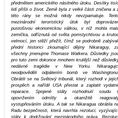
předmětem amerického násilného útoku. Desítky tisí
lidí přišli o život. Země byla z velké části zničena a 
této rány se možná nikdy nevzpamatuje. Tent
mezinárodní teroristický útok byl doprováze
pustošivou ekonomickou válkou, v níž mohla mal
zemička, odříznutá od světa pomstychtivou a kruto
velmocí, jen stěží přežít, čímž se podrobně zabýval
přední historici zkoumající dějiny Nikaraguy, z
všechny jmenujme Thomase Walkera. Důsledky jso
pro tuto zemi dokonce mnohem krutější než důsledk
nedávné tragédie v New Yorku. Nikaragujc
neodpověděli odpálením bomb ve Washingtonu
Obrátili se na Světový tribunál, který rozhodl v jejic
prospěch a nařídil USA přestat a zaplatit vydatn
reparace. Spojené státy rozhodnutí soudu 
opovržením odmítly a okamžitě reagoval
vystupňováním útoku. A tak se Nikaragua obrátila n
Radu bezpečnosti, která navrhla rezoluci, vyzývajíc
státy k dodržování mezinárodního práva. Rezoluc