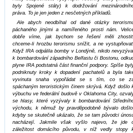
byly Spojené státy) k dodržování mezinárodníh
práva. To je jen jeden z nesčetných příkladů.
Ale abych neodbíhal od dané otázky terorism
páchaného jinými a namířeného prosti nám. Velic
dobře víme, jak bychom se řešení měli zhostit
chceme-li hrozbu terorismu snížit, a ne vystupňovat
Když IRA odpálila bomby v Londýně, nikdo nevyzýva
k bombardování západního Belfastu či Bostonu, odku
plyne IRA podstatná část finanční podpory. Spíše byl
podniknuty kroky k dopadení pachatelů a byla tak
vyvinuta snaha vypořádat se s tím, co se z
spáchaným teroristickým činem skrývá. Když došlo 
výbuchu ve federální budově v Oklahoma City, ozval
se hlasy, které vyzývaly k bombardování Středníh
východu, k němuž by pravděpodobně bývalo došlo
kdyby se skutečně ukázalo, že se tam původci únos
nacházejí. Jakmile však vyšlo najevo, že jde 
záležitost domácího původu, v níž vedly stopy 