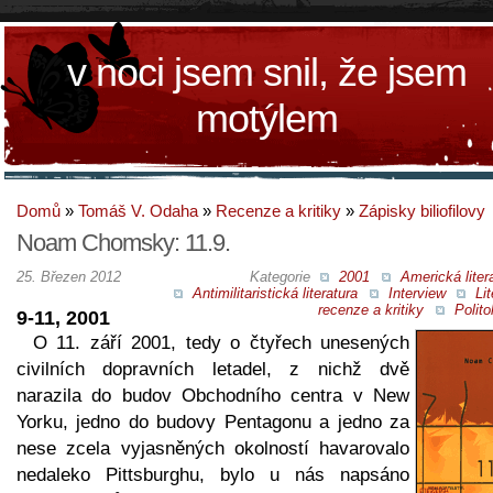
v noci jsem snil, že jsem
motýlem
Domů
»
Tomáš V. Odaha
»
Recenze a kritiky
»
Zápisky biliofilovy
Noam Chomsky: 11.9.
25. Březen 2012
Kategorie
2001
Americká liter
Antimilitaristická literatura
Interview
Lit
recenze a kritiky
Polito
9-11, 2001
O 11. září 2001, tedy o čtyřech unesených
civilních dopravních letadel, z nichž dvě
narazila do budov Obchodního centra v New
Yorku, jedno do budovy Pentagonu a jedno za
nese zcela vyjasněných okolností havarovalo
nedaleko Pittsburghu, bylo u nás napsáno