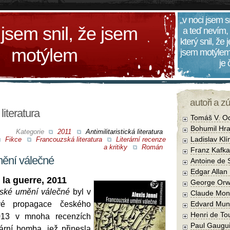
„v noci jsem s
 jsem snil, že jsem
a teď nevím,
který snil, že
motýlem
jsem motýlem
je
autoři a z
 literatura
Tomáš V. O
Bohumil Hra
Kategorie
2011
Antimilitaristická literatura
Ladislav Kl
Fikce
Francouzská literatura
Literární recenze
a kritiky
Román
Franz Kafka
ění válečné
Antoine de 
Edgar Allan
 la guerre, 2011
George Orw
ské umění válečné
byl v
Claude Mon
ové propagace českého
Edvard Mun
Henri de To
013 v mnoha recenzích
Paul Gaugu
ární bomba, jež přinesla