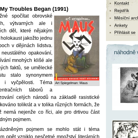
Kontakt
My Troubles Began (1991)
Rejstřík
žné spočítat obrovské
Měsíční arc
ích, výtvarných ale i
Ankety
ých děl, které nějakým
Přihlásit se
 holokaust jakožto jednu
och v dějinách lidstva.
náhodně 
 neustálého opakování,
ívání mnohých klišé ale
ných faktů, se umělecké
ustu stalo synonymem
i i vyčpělosti. Téma
Art Spiegelman: Maus
centračních táborů a
zování celých národů na základě rasistické
kováno tolikrát a v tolika různých formách, že
ž nemá nejenže co říci, ale pro drtivou část
ázdným pojmem.
ázdněným pojmem se mohlo stát i téma
m opět vzniklo nesčetné množství literárních