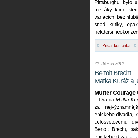
Pittsburghu, bylo 
metráky knih, kte
variacích, bez hlu
snad kritiky, opa
někdejší neokonzerv
Přidat komentář
22. Březen 2012
Bertolt Brecht:
Matka Kuráž a je
Mutter Courage 
Drama
Matka Kurá
za nejvýznamnějš
epického divadla, k
celosvětovému div
Bertolt Brecht, p
epického divadla, ta