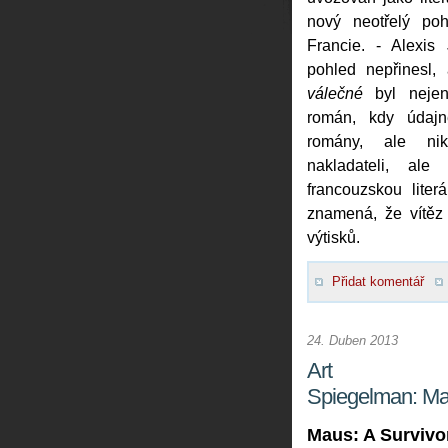
nový neotřelý po
Francie. - Alexis
pohled nepřinesl,
válečné
byl nejen
román, kdy údajn
romány, ale ni
nakladateli, ale
francouzskou lite
znamená, že vítěz
výtisků.
Přidat komentář
24. Duben 2013
Art
Spiegelman: M
Maus: A Survivor