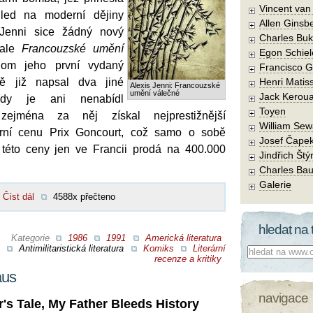
Vincent va
hled na moderní dějiny
Allen Ginsb
 Jenni sice žádný nový
Charles Buk
 ale
Francouzské umění
Egon Schiel
om jeho první vydaný
Francisco 
ě již napsal dva jiné
Henri Matis
Alexis Jenni: Francouzské
umění válečné
Jack Kerou
kdy je ani nenabídl
Toyen
 zejména za něj získal nejprestižnější
William Sew
rární cenu Prix Goncourt, což samo o sobě
Josef Čape
 této ceny jen ve Francii prodá na 400.000
Jindřich Štý
Charles Bau
Galerie
Číst dál
4588x přečteno
hledat na 
Kategorie
1986
1991
Americká literatura
Antimilitaristická literatura
Komiks
Literární
Co hledat:
recenze a kritiky
aus
navigace
's Tale, My Father Bleeds History