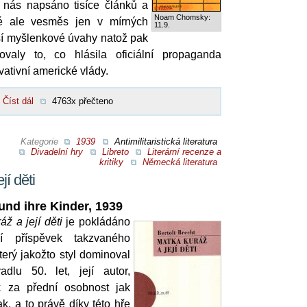
u nás napsáno tisíce článků a
Noam Chomsky:
ré ale vesměs jen v mírných
11.9.
bší myšlenkové úvahy natož pak
kovaly to, co hlásila oficiální propaganda
ativní americké vlády.
Číst dál
4763x přečteno
Kategorie
1939
Antimilitaristická literatura
Divadelní hry
Libreto
Literární recenze a
kritiky
Německá literatura
jí děti
und ihre Kinder, 1939
ž a její děti
je pokládáno
í příspěvek takzvaného
terý jakožto styl dominoval
adlu 50. let, její autor,
ak za přední osobnost jak
k, a to právě díky této hře