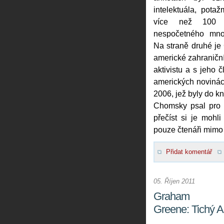
intelektuála, pot
více než 100 k
nespočetného množ
Na straně druhé je
americké zahraniční 
aktivistu a s jeho 
amerických novinách
2006, jež byly do 
Chomsky psal pro 
přečíst si je mohli
pouze čtenáři mim
Přidat komentář
05. Říjen 2011
Graham
Greene: Tichý 