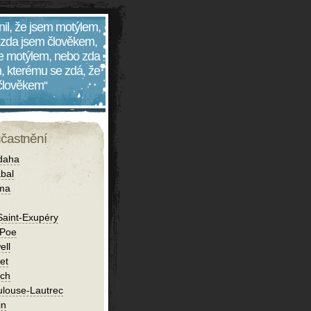
nil, že jsem motýlem,
 zda jsem člověkem,
 je motýlem, nebo zda
, kterému se zdá, že
 člověkem“
účastnění
daha
bal
íma
Saint-Exupéry
 Poe
ell
et
ch
ulouse-Lautrec
in