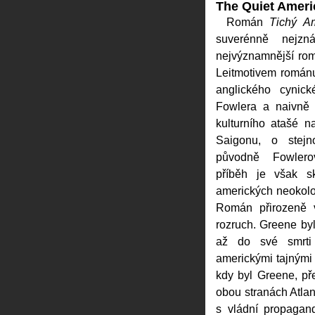
The Quiet Ameri
Román
Tichý A
suverénně nejzn
nejvýznamnější r
Leitmotivem románu
anglického cynic
Fowlera a naivně i
kulturního atašé 
Saigonu, o stejn
původně Fowlero
příběh je však s
amerických neokolo
Román přirozeně v
rozruch. Greene by
až do své smrti
americkými tajnými 
kdy byl Greene, př
obou stranách Atlan
s vládní propagan