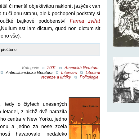
větší či menší objektivitou naklonit jazýček vah
 tu či onu stranu, ale k pochopení podstaty si
útloučké bajkové podobenství
Farma zvířat
Nullum est iam dictum, quod non dictum sit
čeno vše).
 přečteno
Kategorie
2001
Americká literatura
Antimilitaristická literatura
Interview
Literární
recenze a kritiky
Politologie
, tedy o čtyřech unesených
h letadel, z nichž dvě narazila
ho centra v New Yorku, jedno
onu a jedno za nese zcela
ností havarovalo nedaleko