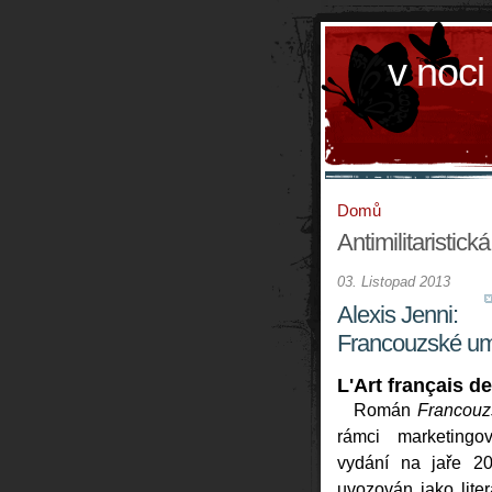
v noci
Domů
Antimilitaristická
03. Listopad 2013
Alexis Jenni:
Francouzské um
L'Art français de
Román
Francouz
rámci marketing
vydání na jaře 2
uvozován jako liter