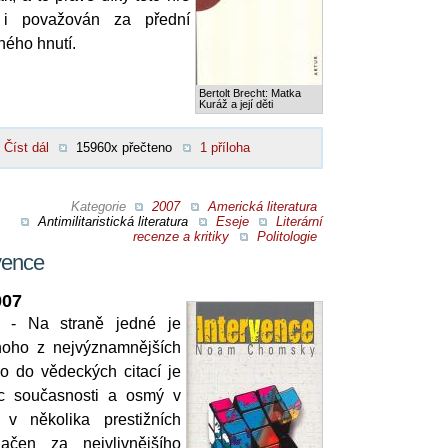
 i považován za přední
ného hnutí.
Bertolt Brecht: Matka
Kuráž a její děti
Číst dál
15960x přečteno
1 příloha
Kategorie
2007
Americká literatura
Antimilitaristická literatura
Eseje
Literární
recenze a kritiky
Politologie
vence
007
 - Na straně jedné je
oho z nejvýznamnějších
co do vědeckých citací je
ec současnosti a osmý v
 v několika prestižních
ačen za nejvlivnějšího