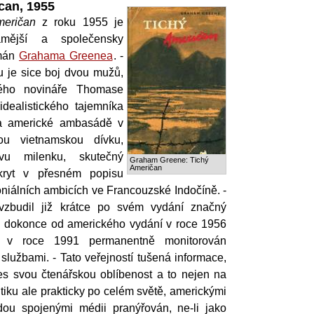
can, 1955
meričan
z roku 1955 je
ámější a společensky
omán
Grahama Greenea
. -
 je sice boj dvou mužů,
kého novináře Thomase
dealistického tajemníka
na americké ambasádě v
ou vietnamskou dívku,
vu milenku, skutečný
Graham Greene: Tichý
Američan
kryt v přesném popisu
niálních ambicích ve Francouzské Indočíně. -
zbudil již krátce po svém vydání značný
l dokonce od amerického vydání v roce 1956
 v roce 1991 permanentně monitorován
službami. - Tato veřejností tušená informace,
es svou čtenářskou oblíbenost a to nejen na
tiku ale prakticky po celém světě, americkými
dou spojenými médii pranýřován, ne-li jako