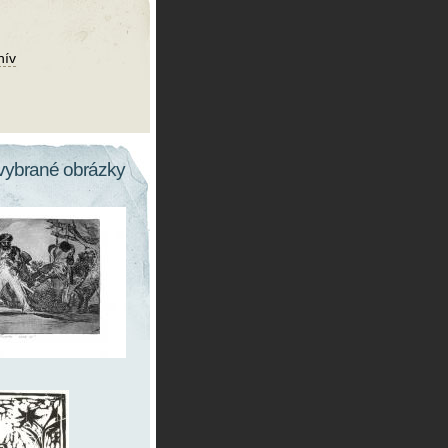
hív
vybrané obrázky