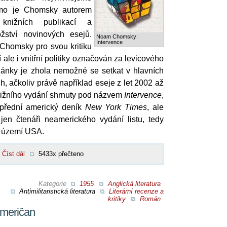
ažmo je Chomsky autorem
nižních publikací a
ství novinových esejů.
Noam Chomsky:
Intervence
 Chomsky pro svou kritiku
ale i vnitřní politiky označován za levicového
články je zhola nemožné se setkat v hlavních
, ačkoliv právě například eseje z let 2002 až
knižního vydání shrnuty pod názvem
Intervence
,
přední americký deník
New York Times
, ale
 jen čtenáři neamerického vydání listu, tedy
o území USA.
Číst dál
5433x přečteno
Kategorie
1955
Anglická literatura
Antimilitaristická literatura
Literární recenze a
kritiky
Román
Američan