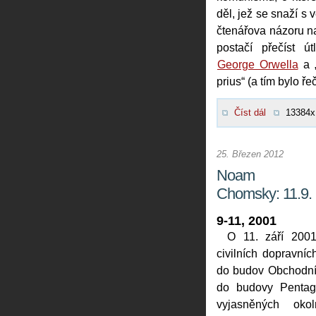
děl, jež se snaží s 
čtenářova názoru na
postačí přečíst 
George Orwella
a „
prius“ (a tím bylo ře
Číst dál
13384x
25. Březen 2012
Noam
Chomsky: 11.9.
9-11, 2001
O 11. září 2001
civilních dopravníc
do budov Obchodní
do budovy Pentag
vyjasněných okol