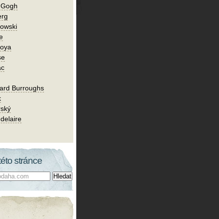
n Gogh
erg
owski
e
Goya
se
ac
ard Burroughs
k
rský
delaire
této stránce