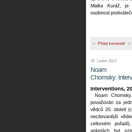
Matka Kuráž
, je
osobnost protiváleč
Přidat komentář
30. Leden 2012
Noam
Chomsky: Inter
Interventions, 2
Noam Chomsky.
považován za jedn
vědců 20. století (
necitovanější věd
celkovém pořadí),
anketách byl ozn