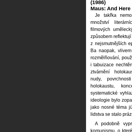
(1986)
Maus: And Here 
Je takřka nemo
množství literárn
filmových uměleck
způsobem reflektují
z nejsmutnějších ep
Ba naopak, vlivem
rozmělňování, použ
i tabuizace nechtě
ztvárnění holoka
nudy, povrchnost
holokaustu, kon
systematické vyhla
ideologie bylo zopa
jako nosné téma ji
lidstva se stalo pr
A podobně vypr
komunismu, o které