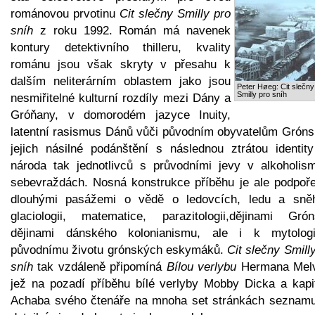
románovou prvotinu
Cit slečny Smilly pro
sníh
z roku 1992. Román má navenek
kontury detektivního thilleru, kvality
románu jsou však skryty v přesahu k
dalším neliterárním oblastem jako jsou
Peter Høeg: Cit slečny
Smilly pro sníh
nesmiřitelné kulturní rozdíly mezi Dány a
Gróňany, v domorodém jazyce Inuity,
latentní rasismus Dánů vůči původním obyvatelům Gróns
jejich násilné podánštění s následnou ztrátou identity
národa tak jednotlivců s průvodními jevy v alkoholis
sebevraždách. Nosná konstrukce příběhu je ale podpoře
dlouhými pasážemi o vědě o ledovcích, ledu a sně
glaciologii, matematice, parazitologii,dějinami Grón
dějinami dánského kolonianismu, ale i k mytolog
původnímu životu grónských eskymáků.
Cit slečny Smill
sníh
tak vzdáleně připomíná
Bílou verlybu
Hermana Melvi
jež na pozadí příběhu bílé verlyby Mobby Dicka a kapi
Achaba svého čtenáře na mnoha set stránkách seznamu