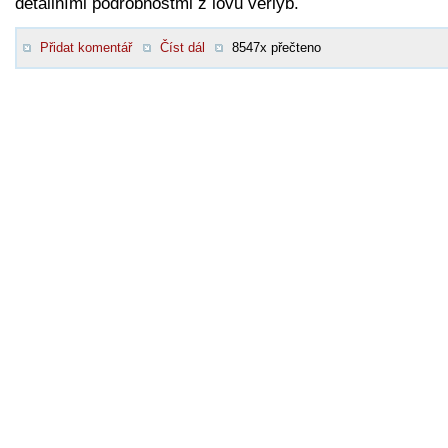
detailními podrobnostmi z lovu verlyb.
Přidat komentář
Číst dál
8547x přečteno