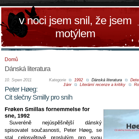
v noci jsem snil, že jsem
motýlem
Domů
Dánská literatura
10. Srpen 2011
Kategorie
1992
Dánská literatura
Dete
žánr
Literární recenze a kritiky
Ro
Peter Høeg:
Cit slečny Smilly pro sníh
Frøken Smillas fornemmelse for
sne, 1992
Suveréně nejúspěšnější dánský
spisovatel současnosti, Peter Høeg, se
stal celosvětově proslulým pro svou