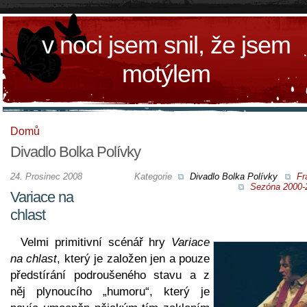
v noci jsem snil, že jsem
motýlem
Domů
Divadlo Bolka Polívky
24. Prosinec 2008
Kategorie
Divadlo Bolka Polívky
Fr
Sezóna 2000-
Variace na
chlast
Velmi primitivní scénář hry
Variace
na chlast
, který je založen jen a pouze
předstírání podroušeného stavu a z
něj plynoucího „humoru“, který je