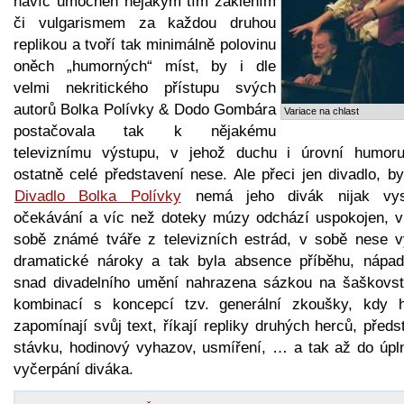
navíc umocněn nějakým tím zaklením
či vulgarismem za každou druhou
replikou a tvoří tak minimálně polovinu
oněch „humorných“ míst, by i dle
velmi nekritického přístupu svých
autorů Bolka Polívky & Dodo Gombára
Variace na chlast
postačovala tak k nějakému
televiznímu výstupu, v jehož duchu i úrovní humor
ostatně celé představení nese. Ale přeci jen divadlo, b
Divadlo Bolka Polívky
nemá jeho divák nijak vy
očekávání a víc než doteky múzy odchází uspokojen, vid
sobě známé tváře z televizních estrád, v sobě nese v
dramatické nároky a tak byla absence příběhu, nápad
snad divadelního umění nahrazena sázkou na šaškovst
kombinací s koncepcí tzv. generální zkoušky, kdy h
zapomínají svůj text, říkají repliky druhých herců, předst
stávku, hodinový vyhazov, usmíření, … a tak až do úpl
vyčerpání diváka.