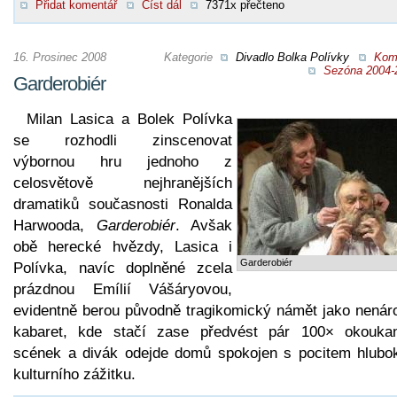
Přidat komentář
Číst dál
7371x přečteno
16. Prosinec 2008
Kategorie
Divadlo Bolka Polívky
Kom
Sezóna 2004-
Garderobiér
Milan Lasica a Bolek Polívka
se rozhodli zinscenovat
výbornou hru jednoho z
celosvětově nejhranějších
dramatiků současnosti Ronalda
Harwooda,
Garderobiér
. Avšak
obě herecké hvězdy, Lasica i
Garderobiér
Polívka, navíc doplněné zcela
prázdnou Emílií Vášáryovou,
evidentně berou původně tragikomický námět jako nenár
kabaret, kde stačí zase předvést pár 100× okouka
scének a divák odejde domů spokojen s pocitem hlubo
kulturního zážitku.