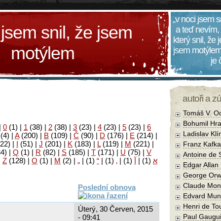
„v noci jsem s
 jsem snil, že jsem
a teď nevím,
který snil, že
motýlem
jsem motýlem
je
autoři a z
Tomáš V. O
Bohumil Hra
|
0
(1)
|
1
(38)
|
2
(38)
|
3
(23)
|
4
(23)
|
5
(23)
|
6
Ladislav Kl
(4)
|
A
(200)
|
B
(109)
|
Č
(90)
|
D
(176)
|
E
(214)
|
22)
|
I
(51)
|
J
(201)
|
K
(183)
|
L
(119)
|
M
(221)
|
Franz Kafka
34)
|
Q
(1)
|
R
(82)
|
S
(185)
|
T
(171)
|
U
(75)
|
V
Antoine de 
|
Z
(128)
|
Ο
(1)
|
М
(2)
|
„
|
(1)
“
|
(1)
‚
|
(1)
آ
|
(1)
א
Edgar Allan
George Orw
Claude Mon
Poslední obnova
Edvard Mun
Henri de To
Úterý, 30 Červen, 2015
Paul Gaugu
- 09:41