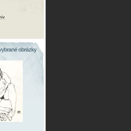
hív
vybrané obrázky