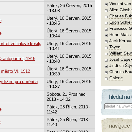
Vincent va
Pátek, 26 Červen, 2015
Allen Ginsb
- 13:08
Charles Buk
Úterý, 16 Červen, 2015
e
Egon Schiel
- 10:45
Francisco 
Úterý, 16 Červen, 2015
e
Henri Matis
- 10:44
Jack Kerou
trét ve fialové košili,
Úterý, 16 Červen, 2015
Toyen
- 10:41
William Sew
Úterý, 16 Červen, 2015
ý autoportrét, 1915
Josef Čape
- 10:40
Jindřich Štý
Úterý, 16 Červen, 2015
 město VI, 1912
Charles Bau
- 10:39
Galerie
vydržím pro umění a
Úterý, 16 Červen, 2015
- 10:37
Sobota, 21 Prosinec,
hledat na 
2013 - 14:02
Co hledat:
Pátek, 25 Říjen, 2013 -
e
11:42
Pátek, 25 Říjen, 2013 -
e
11:40
navigace