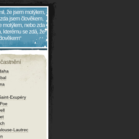
nil, že jsem motýlem,
 zda jsem člověkem,
 je motýlem, nebo zda
, kterému se zdá, že
 člověkem“
účastnění
daha
bal
íma
Saint-Exupéry
 Poe
ell
et
ch
ulouse-Lautrec
in