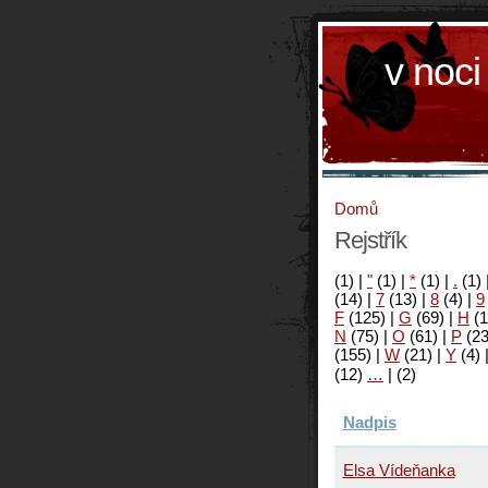
v noci
Domů
Rejstřík
(1)
|
"
(1)
|
*
(1)
|
.
(1)
(14)
|
7
(13)
|
8
(4)
|
9
F
(125)
|
G
(69)
|
H
(1
N
(75)
|
O
(61)
|
P
(2
(155)
|
W
(21)
|
Y
(4)
(12)
…
|
(2)
Nadpis
Elsa Vídeňanka