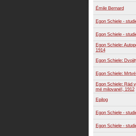
Émile Bernard
Egon Schiele - studi
Egon Schiele - studi
Egon Schiele: Autopor
1914
Egon Schiele: Dvojit
Egon Schiele: Mrtvé
Egon Schiele: Rád 
mé milované!, 1912
Epilog
Egon Schiele - studi
Egon Schiele - studi