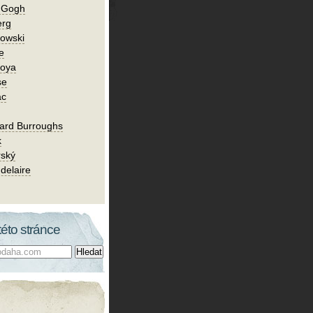
n Gogh
erg
owski
e
Goya
se
ac
ard Burroughs
k
rský
delaire
této stránce