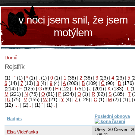
v noci jsem snil, že jsem
motýlem
Domů
Rejstřík
(1)
|
"
(1)
|
*
(1)
|
.
(1)
|
0
(1)
|
1
(38)
|
2
(38)
|
3
(23)
|
4
(23)
|
5
(
6
(14)
|
7
(13)
|
8
(4)
|
9
(4)
|
A
(200)
|
B
(109)
|
Č
(90)
|
D
(176)
(214)
|
F
(125)
|
G
(69)
|
H
(122)
|
I
(51)
|
J
(201)
|
K
(183)
|
L
(1
M
(221)
|
N
(75)
|
O
(61)
|
P
(234)
|
Q
(1)
|
R
(82)
|
S
(185)
|
T
(
|
U
(75)
|
V
(155)
|
W
(21)
|
Y
(4)
|
Z
(128)
|
Ο
(1)
|
М
(2)
|
(1)
آ
|
(12)
…
|
(2)
„
|
(1)
“
|
(1)
‚
|
Poslední obnova
Nadpis
Úterý, 30 Červen, 2
Elsa Vídeňanka
- 09:41