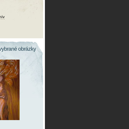
hív
vybrané obrázky