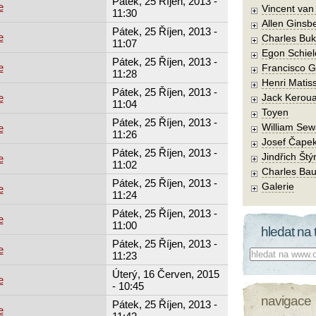
Pátek, 25 Říjen, 2013 -
e
Vincent va
11:30
Allen Ginsb
Pátek, 25 Říjen, 2013 -
e
Charles Buk
11:07
Egon Schiel
Pátek, 25 Říjen, 2013 -
e
Francisco 
11:28
Henri Matis
Pátek, 25 Říjen, 2013 -
e
Jack Kerou
11:04
Toyen
Pátek, 25 Říjen, 2013 -
William Sew
e
11:26
Josef Čape
Pátek, 25 Říjen, 2013 -
Jindřich Štý
e
11:02
Charles Bau
Pátek, 25 Říjen, 2013 -
Galerie
e
11:24
Pátek, 25 Říjen, 2013 -
e
11:00
hledat na 
Pátek, 25 Říjen, 2013 -
e
Co hledat:
11:23
Úterý, 16 Červen, 2015
e
- 10:45
navigace
Pátek, 25 Říjen, 2013 -
e