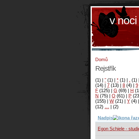
v noci
Domů
Rejstřík
(1)
|
"
(1)
|
*
(1)
|
.
(1)
(14)
|
7
(13)
|
8
(4)
|
9
F
(125)
|
G
(69)
|
H
(1
N
(75)
|
O
(61)
|
P
(2
(155)
|
W
(21)
|
Y
(4)
(12)
…
|
(2)
Nadpis
Egon Schiele - studi