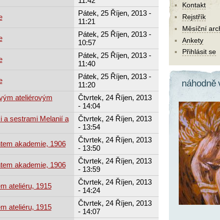
11:42
Kontakt
Pátek, 25 Říjen, 2013 -
e
Rejstřík
11:21
Měsíční arc
Pátek, 25 Říjen, 2013 -
e
Ankety
10:57
Přihlásit se
Pátek, 25 Říjen, 2013 -
e
11:40
Pátek, 25 Říjen, 2013 -
e
náhodně 
11:20
svým ateliérovým
Čtvrtek, 24 Říjen, 2013
- 14:04
i a sestrami Melanií a
Čtvrtek, 24 Říjen, 2013
- 13:54
Čtvrtek, 24 Říjen, 2013
ntem akademie, 1906
- 13:50
Čtvrtek, 24 Říjen, 2013
ntem akademie, 1906
- 13:59
Čtvrtek, 24 Říjen, 2013
m ateliéru, 1915
- 14:24
Čtvrtek, 24 Říjen, 2013
m ateliéru, 1915
- 14:07