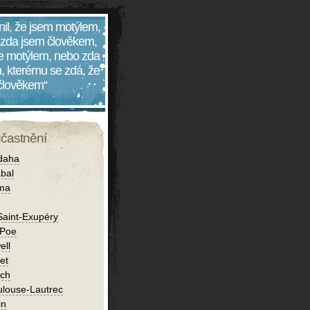
nil, že jsem motýlem,
 zda jsem člověkem,
 je motýlem, nebo zda
, kterému se zdá, že
 člověkem“
účastnění
daha
bal
íma
Saint-Exupéry
 Poe
ell
et
ch
ulouse-Lautrec
in