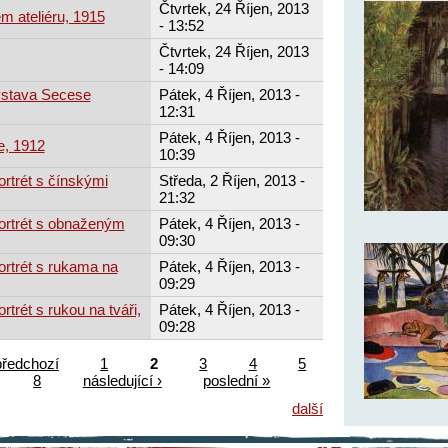
Čtvrtek, 24 Říjen, 2013
m ateliéru, 1915
- 13:52
Čtvrtek, 24 Říjen, 2013
- 14:09
ýstava Secese
Pátek, 4 Říjen, 2013 -
12:31
Pátek, 4 Říjen, 2013 -
e, 1912
10:39
ortrét s čínskými
Středa, 2 Říjen, 2013 -
21:32
ortrét s obnaženým
Pátek, 4 Říjen, 2013 -
09:30
ortrét s rukama na
Pátek, 4 Říjen, 2013 -
09:29
rtrét s rukou na tváři,
Pátek, 4 Říjen, 2013 -
09:28
předchozí
1
2
3
4
5
8
následující ›
poslední »
další