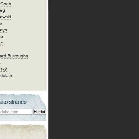
n Gogh
erg
owski
e
Goya
se
ac
ard Burroughs
k
rský
delaire
této stránce