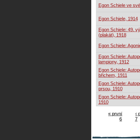
Egon Schiele ve své
Egon Schiele, 1914
Egon Schiele: 49. v
(plakát), 1918
Egon Schiele: Agoni
Egon Schiele: Autop
lampiony, 1912
Egon Schiele: Autop
břichem, 1911
Egon Schiele: Autop
prsou, 1910
Egon Schiele: Autopo
1910
« první
‹ 
6
7