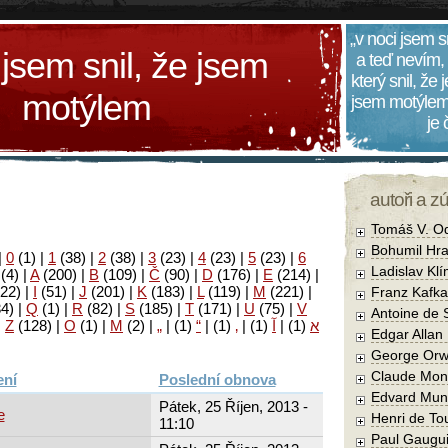
„v noci jsem s
 jsem snil, že jsem
a teď nevím,
který snil, že
motýlem
jsem motýlem
je
autoři a z
Tomáš V. O
Bohumil Hra
|
0
(1)
|
1
(38)
|
2
(38)
|
3
(23)
|
4
(23)
|
5
(23)
|
6
Ladislav Kl
(4)
|
A
(200)
|
B
(109)
|
Č
(90)
|
D
(176)
|
E
(214)
|
22)
|
I
(51)
|
J
(201)
|
K
(183)
|
L
(119)
|
M
(221)
|
Franz Kafka
34)
|
Q
(1)
|
R
(82)
|
S
(185)
|
T
(171)
|
U
(75)
|
V
Antoine de 
|
Z
(128)
|
Ο
(1)
|
М
(2)
|
„
|
(1)
“
|
(1)
‚
|
(1)
آ
|
(1)
א
Edgar Allan
George Orw
Claude Mon
Poslední obnova
Edvard Mun
Pátek, 25 Říjen, 2013 -
e
Henri de To
11:10
Paul Gaugu