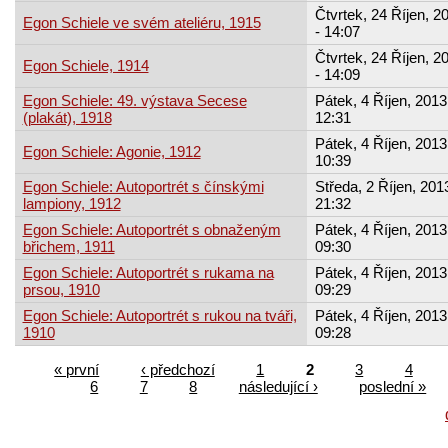
Čtvrtek, 24 Říjen, 2
Egon Schiele ve svém ateliéru, 1915
- 14:07
Čtvrtek, 24 Říjen, 2
Egon Schiele, 1914
- 14:09
Egon Schiele: 49. výstava Secese
Pátek, 4 Říjen, 2013
(plakát), 1918
12:31
Pátek, 4 Říjen, 2013
Egon Schiele: Agonie, 1912
10:39
Egon Schiele: Autoportrét s čínskými
Středa, 2 Říjen, 2013
lampiony, 1912
21:32
Egon Schiele: Autoportrét s obnaženým
Pátek, 4 Říjen, 2013
břichem, 1911
09:30
Egon Schiele: Autoportrét s rukama na
Pátek, 4 Říjen, 2013
prsou, 1910
09:29
Egon Schiele: Autoportrét s rukou na tváři,
Pátek, 4 Říjen, 2013
1910
09:28
« první
‹ předchozí
1
2
3
4
6
7
8
následující ›
poslední »