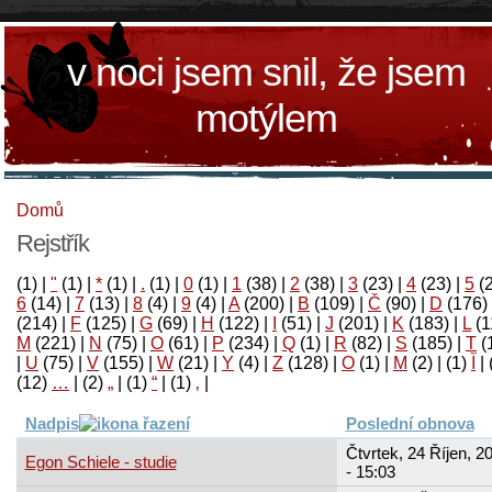
v noci jsem snil, že jsem
motýlem
Domů
Rejstřík
(1)
|
"
(1)
|
*
(1)
|
.
(1)
|
0
(1)
|
1
(38)
|
2
(38)
|
3
(23)
|
4
(23)
|
5
(
6
(14)
|
7
(13)
|
8
(4)
|
9
(4)
|
A
(200)
|
B
(109)
|
Č
(90)
|
D
(176)
(214)
|
F
(125)
|
G
(69)
|
H
(122)
|
I
(51)
|
J
(201)
|
K
(183)
|
L
(1
M
(221)
|
N
(75)
|
O
(61)
|
P
(234)
|
Q
(1)
|
R
(82)
|
S
(185)
|
T
(
|
U
(75)
|
V
(155)
|
W
(21)
|
Y
(4)
|
Z
(128)
|
Ο
(1)
|
М
(2)
|
(1)
آ
|
(12)
…
|
(2)
„
|
(1)
“
|
(1)
‚
|
Nadpis
Poslední obnova
Čtvrtek, 24 Říjen, 2
Egon Schiele - studie
- 15:03