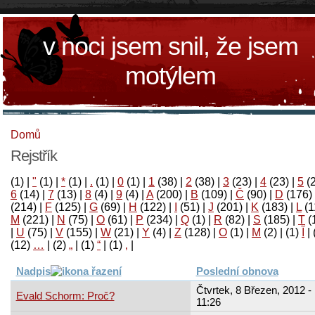
v noci jsem snil, že jsem
motýlem
Domů
Rejstřík
(1)
|
"
(1)
|
*
(1)
|
.
(1)
|
0
(1)
|
1
(38)
|
2
(38)
|
3
(23)
|
4
(23)
|
5
(
6
(14)
|
7
(13)
|
8
(4)
|
9
(4)
|
A
(200)
|
B
(109)
|
Č
(90)
|
D
(176)
(214)
|
F
(125)
|
G
(69)
|
H
(122)
|
I
(51)
|
J
(201)
|
K
(183)
|
L
(1
M
(221)
|
N
(75)
|
O
(61)
|
P
(234)
|
Q
(1)
|
R
(82)
|
S
(185)
|
T
(
|
U
(75)
|
V
(155)
|
W
(21)
|
Y
(4)
|
Z
(128)
|
Ο
(1)
|
М
(2)
|
(1)
آ
|
(12)
…
|
(2)
„
|
(1)
“
|
(1)
‚
|
Nadpis
Poslední obnova
Čtvrtek, 8 Březen, 2012 -
Evald Schorm: Proč?
11:26