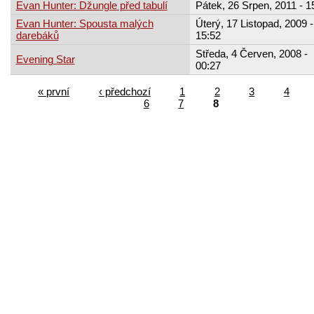
Evan Hunter: Džungle před tabulí
Pátek, 26 Srpen, 2011 - 1
Evan Hunter: Spousta malých
Úterý, 17 Listopad, 2009 -
darebáků
15:52
Středa, 4 Červen, 2008 -
Evening Star
00:27
« první
‹ předchozí
1
2
3
4
6
7
8