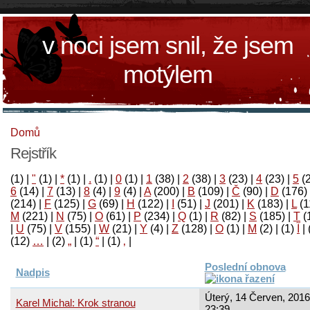
v noci jsem snil, že jsem
motýlem
Domů
Rejstřík
(1)
|
"
(1)
|
*
(1)
|
.
(1)
|
0
(1)
|
1
(38)
|
2
(38)
|
3
(23)
|
4
(23)
|
5
(
6
(14)
|
7
(13)
|
8
(4)
|
9
(4)
|
A
(200)
|
B
(109)
|
Č
(90)
|
D
(176)
(214)
|
F
(125)
|
G
(69)
|
H
(122)
|
I
(51)
|
J
(201)
|
K
(183)
|
L
(1
M
(221)
|
N
(75)
|
O
(61)
|
P
(234)
|
Q
(1)
|
R
(82)
|
S
(185)
|
T
(
|
U
(75)
|
V
(155)
|
W
(21)
|
Y
(4)
|
Z
(128)
|
Ο
(1)
|
М
(2)
|
(1)
آ
|
(12)
…
|
(2)
„
|
(1)
“
|
(1)
‚
|
Poslední obnova
Nadpis
Úterý, 14 Červen, 2016
Karel Michal: Krok stranou
23:39