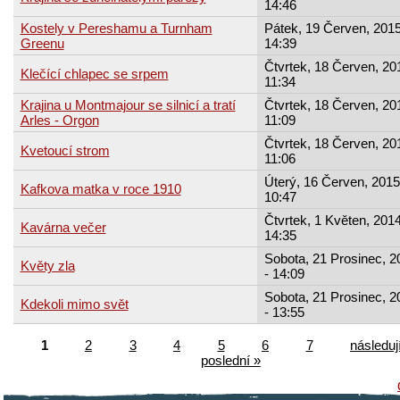
14:46
Kostely v Pereshamu a Turnham
Pátek, 19 Červen, 2015
Greenu
14:39
Čtvrtek, 18 Červen, 20
Klečící chlapec se srpem
11:34
Krajina u Montmajour se silnicí a tratí
Čtvrtek, 18 Červen, 20
Arles - Orgon
11:09
Čtvrtek, 18 Červen, 20
Kvetoucí strom
11:06
Úterý, 16 Červen, 2015
Kafkova matka v roce 1910
10:47
Čtvrtek, 1 Květen, 2014
Kavárna večer
14:35
Sobota, 21 Prosinec, 2
Květy zla
- 14:09
Sobota, 21 Prosinec, 2
Kdekoli mimo svět
- 13:55
1
2
3
4
5
6
7
následují
poslední »