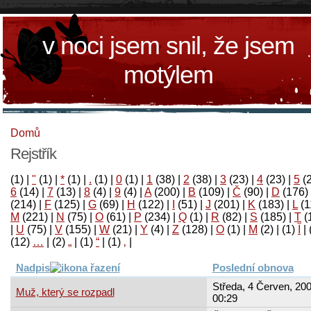
v noci jsem snil, že jsem
motýlem
Domů
Rejstřík
(1)
|
"
(1)
|
*
(1)
|
.
(1)
|
0
(1)
|
1
(38)
|
2
(38)
|
3
(23)
|
4
(23)
|
5
(
6
(14)
|
7
(13)
|
8
(4)
|
9
(4)
|
A
(200)
|
B
(109)
|
Č
(90)
|
D
(176)
(214)
|
F
(125)
|
G
(69)
|
H
(122)
|
I
(51)
|
J
(201)
|
K
(183)
|
L
(1
M
(221)
|
N
(75)
|
O
(61)
|
P
(234)
|
Q
(1)
|
R
(82)
|
S
(185)
|
T
(
|
U
(75)
|
V
(155)
|
W
(21)
|
Y
(4)
|
Z
(128)
|
Ο
(1)
|
М
(2)
|
(1)
آ
|
(12)
…
|
(2)
„
|
(1)
“
|
(1)
‚
|
Nadpis
Poslední obnova
Středa, 4 Červen, 200
Muž, který se rozpadl
00:29