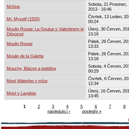
Sobota, 21 Prosinec,
Mršina
2013 - 16:46
Čtvrtek, 13 Leden, 20
Mr. Myself (1920)
00:24
Moulin Rouge: La Goulue s Valentinem le
Úterý, 30 Červen, 201
Désossé
13:16
Pátek, 26 Červen, 20
Moulin Rouge
13:33
Pátek, 26 Červen, 20
Moulin de la Galette
13:18
Sobota, 4 Červen, 201
Mouchy, Blázen a jeptiška
00:29
Čtvrtek, 6 Červen, 20
Most Waterloo v mlze
12:34
Úterý, 16 Červen, 201
Most v Langlois
13:45
1
2
3
4
5
6
7
8
následující ›
poslední »