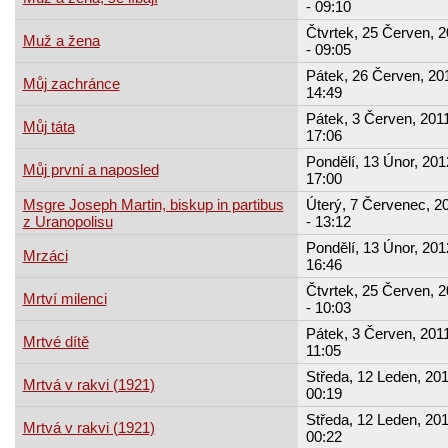
- 09:10
Čtvrtek, 25 Červen, 
Muž a žena
- 09:05
Pátek, 26 Červen, 20
Můj zachránce
14:49
Pátek, 3 Červen, 2011
Můj táta
17:06
Pondělí, 13 Únor, 201
Můj první a naposled
17:00
Msgre Joseph Martin, biskup in partibus
Úterý, 7 Červenec, 2
z Uranopolisu
- 13:12
Pondělí, 13 Únor, 201
Mrzáci
16:46
Čtvrtek, 25 Červen, 
Mrtví milenci
- 10:03
Pátek, 3 Červen, 2011
Mrtvé dítě
11:05
Středa, 12 Leden, 201
Mrtvá v rakvi (1921)
00:19
Středa, 12 Leden, 201
Mrtvá v rakvi (1921)
00:22