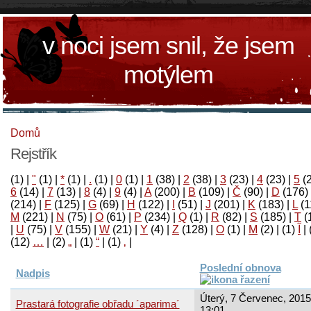
v noci jsem snil, že jsem
motýlem
Domů
Rejstřík
(1)
|
"
(1)
|
*
(1)
|
.
(1)
|
0
(1)
|
1
(38)
|
2
(38)
|
3
(23)
|
4
(23)
|
5
(
6
(14)
|
7
(13)
|
8
(4)
|
9
(4)
|
A
(200)
|
B
(109)
|
Č
(90)
|
D
(176)
(214)
|
F
(125)
|
G
(69)
|
H
(122)
|
I
(51)
|
J
(201)
|
K
(183)
|
L
(1
M
(221)
|
N
(75)
|
O
(61)
|
P
(234)
|
Q
(1)
|
R
(82)
|
S
(185)
|
T
(
|
U
(75)
|
V
(155)
|
W
(21)
|
Y
(4)
|
Z
(128)
|
Ο
(1)
|
М
(2)
|
(1)
آ
|
(12)
…
|
(2)
„
|
(1)
“
|
(1)
‚
|
Poslední obnova
Nadpis
Úterý, 7 Červenec, 2015
Prastará fotografie obřadu ´aparima´
13:01