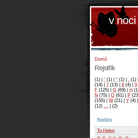
v noci
Domů
Rejstřík
(1)
|
"
(1)
|
*
(1)
|
.
(1)
(14)
|
7
(13)
|
8
(4)
|
9
F
(125)
|
G
(69)
|
H
(1
N
(75)
|
O
(61)
|
P
(2
(155)
|
W
(21)
|
Y
(4)
(12)
…
|
(2)
Nadpis
To Helen