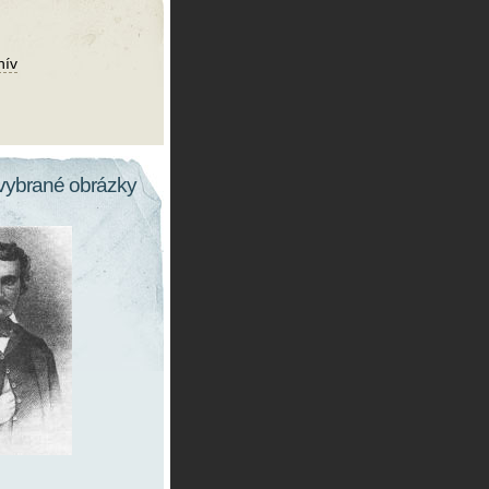
hív
vybrané obrázky