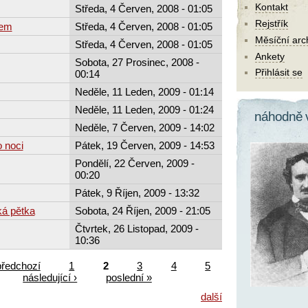
Kontakt
Středa, 4 Červen, 2008 - 01:05
Rejstřík
nem
Středa, 4 Červen, 2008 - 01:05
Měsíční arc
Středa, 4 Červen, 2008 - 01:05
Ankety
Sobota, 27 Prosinec, 2008 -
Přihlásit se
00:14
Neděle, 11 Leden, 2009 - 01:14
Neděle, 11 Leden, 2009 - 01:24
náhodně 
Neděle, 7 Červen, 2009 - 14:02
o noci
Pátek, 19 Červen, 2009 - 14:53
Pondělí, 22 Červen, 2009 -
00:20
Pátek, 9 Říjen, 2009 - 13:32
ká pětka
Sobota, 24 Říjen, 2009 - 21:05
Čtvrtek, 26 Listopad, 2009 -
10:36
předchozí
1
2
3
4
5
následující ›
poslední »
další