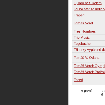
Ti, kdo běží kolem
Touha stát se Indiá
Trápení
Tomáš Vorel
Tres Hombres
Trio Music
Tagebucher
Tři sirky vypálené d
Tomáš V. Odaha
Tomáš Vorel: Gympl
Tomáš Vorel: Pražs
Tsotsi
« první
‹ 
6