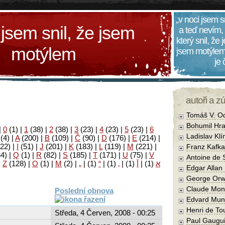
„v noci jsem s
 jsem snil, že jsem
a teď nevím,
který snil, že
motýlem
jsem motýlem
je
autoři a z
Tomáš V. O
Bohumil Hra
|
0
(1)
|
1
(38)
|
2
(38)
|
3
(23)
|
4
(23)
|
5
(23)
|
6
Ladislav Kl
(4)
|
A
(200)
|
B
(109)
|
Č
(90)
|
D
(176)
|
E
(214)
|
22)
|
I
(51)
|
J
(201)
|
K
(183)
|
L
(119)
|
M
(221)
|
Franz Kafka
34)
|
Q
(1)
|
R
(82)
|
S
(185)
|
T
(171)
|
U
(75)
|
V
Antoine de 
|
Z
(128)
|
Ο
(1)
|
М
(2)
|
„
|
(1)
“
|
(1)
‚
|
(1)
آ
|
(1)
א
Edgar Allan
George Orw
Claude Mon
Poslední obnova
Edvard Mun
Henri de To
Středa, 4 Červen, 2008 - 00:25
Paul Gaugu