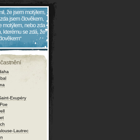
nil, že jsem motýlem,
 zda jsem člověkem,
 je motýlem, nebo zda
, kterému se zdá, že
 člověkem“
účastnění
daha
bal
íma
Saint-Exupéry
 Poe
ell
et
ch
ulouse-Lautrec
in