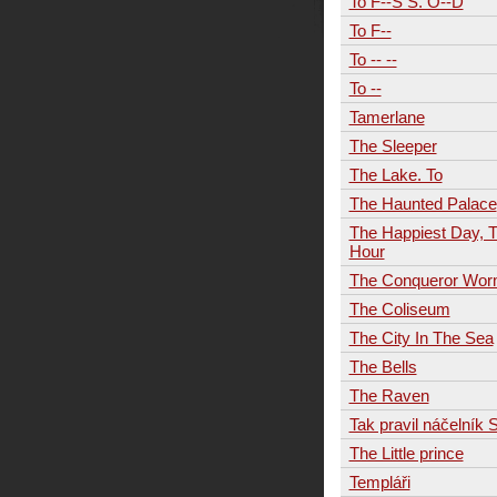
To F--S S. O--D
To F--
To -- --
To --
Tamerlane
The Sleeper
The Lake. To
The Haunted Palace
The Happiest Day, 
Hour
The Conqueror Wo
The Coliseum
The City In The Sea
The Bells
The Raven
Tak pravil náčelník S
The Little prince
Templáři