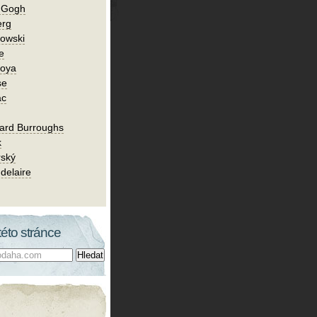
n Gogh
erg
owski
e
Goya
se
ac
ard Burroughs
k
rský
delaire
této stránce